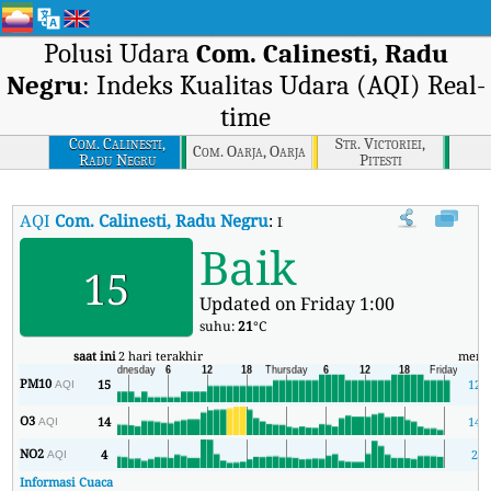
Polusi Udara
Com. Calinesti, Radu
Negru
: Indeks Kualitas Udara (AQI) Real-
time
Com. Calinesti,
Str. Victoriei,
Com. Oarja, Oarja
Radu Negru
Pitesti
AQI
Com. Calinesti, Radu Negru
:
Indeks Kualitas Udara (AQI) Real-
Baik
15
Updated on Friday 1:00
suhu:
21
°C
saat ini
2 hari terakhir
meni
PM10
15
12
AQI
O3
14
14
AQI
NO2
4
2
AQI
Informasi Cuaca