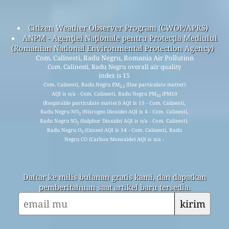
Citizen Weather Observer Program (CWOP/APRS)
ANPM - Agenţiei Naţionale pentru Protecţia Mediului
(Romanian National Environmental Protection Agency)
Com. Calinesti, Radu Negru, Romania Air Pollution
Com. Calinesti, Radu Negru overall air quality
index is 15
Com. Calinesti, Radu Negru PM
(fine particulate matter)
2.5
AQI is n/a - Com. Calinesti, Radu Negru PM
(PM10
10
(Respirable particulate matter)) AQI is 15 - Com. Calinesti,
Radu Negru NO
(Nitrogen Dioxide) AQI is 4 - Com. Calinesti,
2
Radu Negru SO
(Sulphur Dioxide) AQI is n/a - Com. Calinesti,
2
Radu Negru O
(Ozone) AQI is 14 - Com. Calinesti, Radu
3
Negru CO (Carbon Monoxide) AQI is n/a -
Daftar ke milis bulanan gratis kami, dan dapatkan
pemberitahuan saat artikel baru tersedia.
kirim