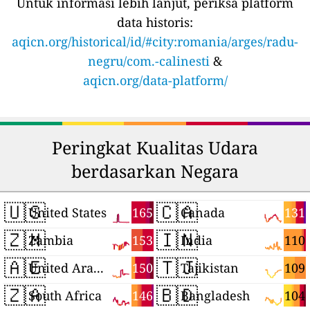
Untuk informasi lebih lanjut, periksa platform
data historis:
aqicn.org/historical/id/#city:romania/arges/radu-
negru/com.-calinesti
&
aqicn.org/data-platform/
Peringkat Kualitas Udara
berdasarkan Negara
🇺🇸
🇨🇦
165
131
United States
Canada
🇿🇲
🇮🇳
153
110
Zambia
India
🇦🇪
🇹🇯
150
109
United Arab Emirates
Tajikistan
🇿🇦
🇧🇩
146
104
South Africa
Bangladesh