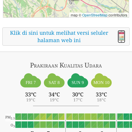
map ©
OpenStreetMap
contributors
Klik di sini untuk melihat versi seluler
halaman web ini
Prakiraan Kualitas Udara
FRI 7
SAT 8
SUN 9
MON 10
33°C
34°C
30°C
33°C
19°C
19°C
17°C
18°C
PM
2.5
O
3