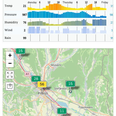
Temp
21
19
Pressure
987
987
Humidity
76
25
Wind
2
1
Rain
99
99
+
−