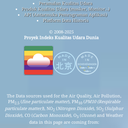
Peramalan Kualitas Udara
Produk Kualitas Udara (masker, Monitor…)
API (Antarmuka Pemrograman Aplikasi)
Platform Data Historis
© 2008-2025
Proyek Indeks Kualitas Udara Dunia
The Data sources used for the Air Quality, Air Pollution,
PM
(
fine particulate matter
), PM
(
PM10 (Respirable
2.5
10
particulate matter)
), NO
(
Nitrogen Dioxide
), SO
(
Sulphur
2
2
Dioxide
), CO (
Carbon Monoxide
), O
(
Ozone
) and Weather
3
data in this page are coming from: