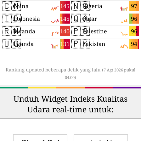
🇨🇳
🇳🇬
145
97
China
Nigeria
🇮🇩
🇶🇦
145
96
Indonesia
Qatar
🇷🇼
🇵🇸
140
96
Rwanda
Palestine
🇺🇬
🇵🇰
131
94
Uganda
Pakistan
Ranking updated beberapa detik yang lalu
(7 Agt 2026 pukul
04.00)
Unduh Widget Indeks Kualitas
Udara real-time untuk: