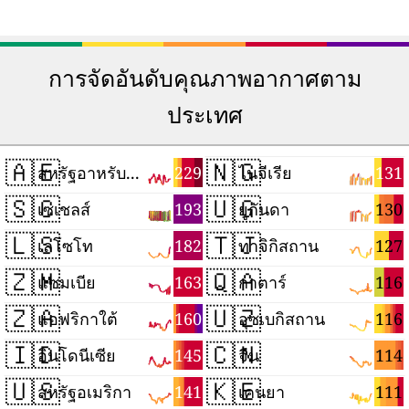
การจัดอันดับคุณภาพอากาศตาม
ประเทศ
🇦🇪
🇳🇬
229
131
สหรัฐอาหรับเอมิเรตส์
ไนจีเรีย
🇸🇨
🇺🇬
193
130
เซเชลส์
ยูกันดา
🇱🇸
🇹🇯
182
127
เลโซโท
ทาจิกิสถาน
🇿🇲
🇶🇦
163
116
แซมเบีย
กาตาร์
🇿🇦
🇺🇿
160
116
แอฟริกาใต้
อุซเบกิสถาน
🇮🇩
🇨🇳
145
114
อินโดนีเซีย
จีน
🇺🇸
🇰🇪
141
111
สหรัฐอเมริกา
เคนยา