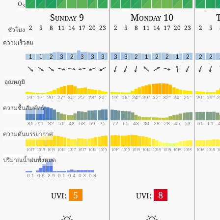
O
3
Sunday 9
Monday 10
T
2
5
8
11
14
17
20
23
2
5
8
11
14
17
20
23
2
5
ชั่วโมง
ความเร็วลม
1
1
2
3
2
3
3
3
3
3
2
1
2
2
1
2
2
2
อุณหภูมิ
19°
17°
20°
27°
30°
25°
23°
20°
19°
18°
24°
29°
32°
32°
24°
21°
20°
19°
2
ความชื้นสัมพัทธ์
81
91
82
51
42
63
69
75
72
65
43
30
28
28
45
58
61
61
ความดันบรรยากาศ
1017
1018
1019
1018
1017
1017
1018
1019
1019
1019
1019
1018
1016
1015
1015
1016
1016
1016
1
ปริมาณน้ำฝนทั้งหมด
0.1
0.8
2.9
0.1
0.4
0.3
0.3
5
8
UVI:
UVI: