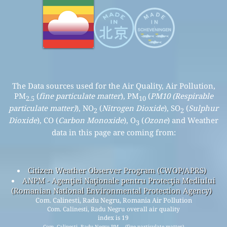
The Data sources used for the Air Quality, Air Pollution,
PM
(
fine particulate matter
), PM
(
PM10 (Respirable
2.5
10
particulate matter)
), NO
(
Nitrogen Dioxide
), SO
(
Sulphur
2
2
Dioxide
), CO (
Carbon Monoxide
), O
(
Ozone
) and Weather
3
data in this page are coming from:
Citizen Weather Observer Program (CWOP/APRS)
ANPM - Agenţiei Naţionale pentru Protecţia Mediului
(Romanian National Environmental Protection Agency)
Com. Calinesti, Radu Negru, Romania Air Pollution
Com. Calinesti, Radu Negru overall air quality
index is 19
Com. Calinesti, Radu Negru PM
(fine particulate matter)