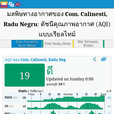
มลพิษทางอากาศของ
Com. Calinesti,
Radu Negru
: ดัชนีคุณภาพอากาศ (AQI)
แบบเรียลไทม์
Com. Calinesti,
Str. Victoriei,
Com. Oarja, Oarja
Radu Negru
Pitesti
AQI ของ
Com. Calinesti, Radu Negru
:
ดัชนีคุณภาพอากาศ (AQI) แบบเ
ดี
19
Updated on Sunday 0:00
อุณหภูมิ:
24
°C
ปัจจุบัน
2 วันที่ผ่านมา
นาที
ส
PM10
19
15
AQI
O3
13
11
AQI
NO2
4
2
AQI