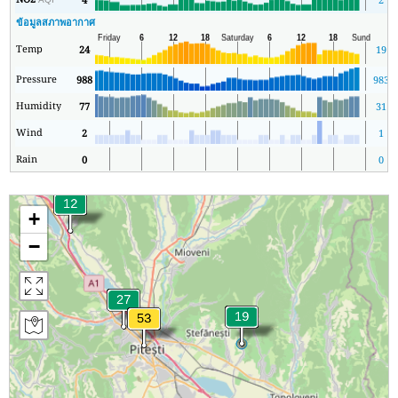
ข้อมูลสภาพอากาศ
Temp
24
19
Pressure
988
983
Humidity
77
31
Wind
2
1
Rain
0
0
+
−