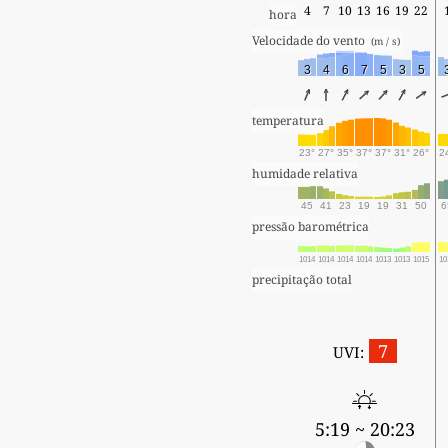
4
7
10
13
16
19
22
hora
Velocidade do vento 
 (m / s) 
3
4
6
7
5
3
5
temperatura
23°
27°
35°
37°
37°
31°
26°
2
humidade relativa
45
41
23
19
19
31
50
6
pressão barométrica
1014
1014
1014
1014
1013
1013
1015
10
precipitação total
7
UVI:
5:19 ~ 20:23