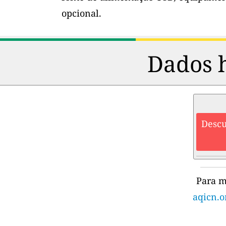
opcional.
Dados h
Descu
Para m
aqicn.o