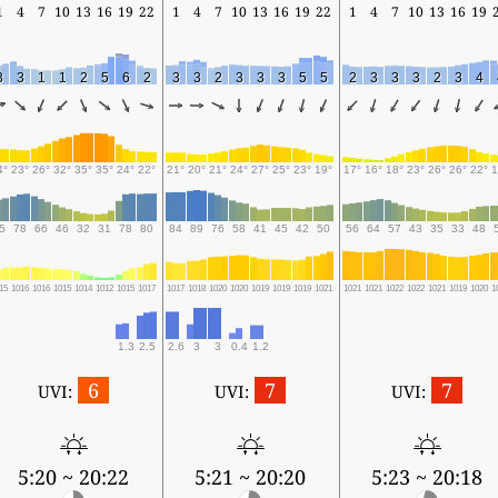
1
4
7
10
13
16
19
22
1
4
7
10
13
16
19
22
1
4
7
10
13
16
19
3
3
1
1
2
5
6
2
3
3
2
3
3
3
5
5
2
3
3
3
2
3
4
4°
23°
26°
32°
35°
35°
24°
22°
21°
20°
21°
24°
27°
25°
23°
19°
17°
16°
18°
23°
26°
26°
22°
1
5
78
66
46
32
31
78
80
84
89
76
58
41
45
42
50
56
64
57
43
35
33
48
15
1016
1016
1015
1014
1012
1015
1017
1017
1018
1020
1020
1019
1019
1019
1021
1021
1021
1022
1022
1021
1019
1020
1
1.3
2.5
2.6
3
3
0.4
1.2
6
7
7
UVI:
UVI:
UVI:
5:20 ~ 20:22
5:21 ~ 20:20
5:23 ~ 20:18