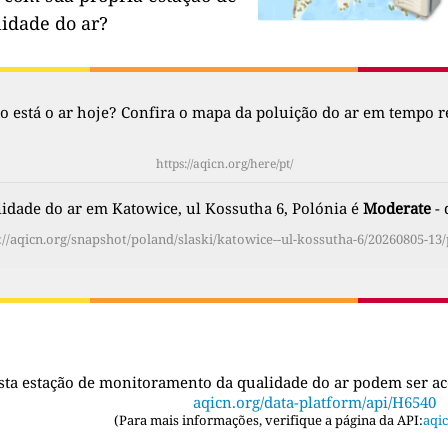
lidade do ar?
 está o ar hoje? Confira o mapa da poluição do ar em tempo re
https://aqicn.org/here/pt/
idade do ar em Katowice, ul Kossutha 6, Polónia é
Moderate
- 
://aqicn.org/snapshot/poland/slaski/katowice--ul-kossutha-6/20260805-13/
sta estação de monitoramento da qualidade do ar podem ser a
aqicn.org/data-platform/api/H6540
(
Para mais informações, verifique a página da API:
aqic