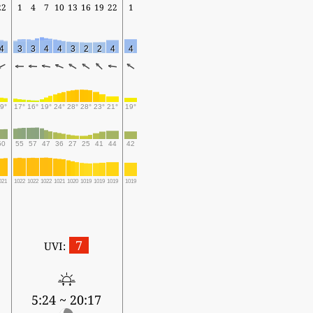
22
1
4
7
10
13
16
19
22
1
4
3
3
4
4
3
2
2
4
4
9°
17°
16°
19°
24°
28°
28°
23°
21°
19°
50
55
57
47
36
27
25
41
44
42
021
1022
1022
1022
1021
1020
1019
1019
1019
1019
7
UVI:
5:24 ~ 20:17