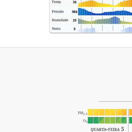
Temp.
34
Pressão
984
Humidade
29
Vento
6
PM
2.5
O
3
quarta-feira 5