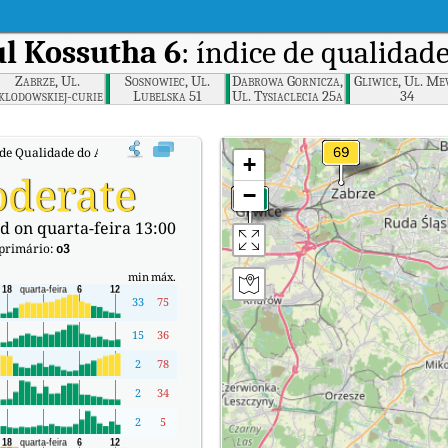
ul Kossutha 6
: índice de qualidad
Zabrze, Ul.
Sosnowiec, Ul.
Dabrowa Gornicza,
Gliwice, Ul. Me
klodowskiej-curie
Lubelska 51
Ul. Tysiaclecia 25a
34
34
 de Qualidade do Ar (IQA) em tempo real em Katowice, ul Kossutha 6.
+
derate
−
d on quarta-feira 13:00
 primário:
o3
min
máx.
33
75
15
36
2
78
2
34
2
5