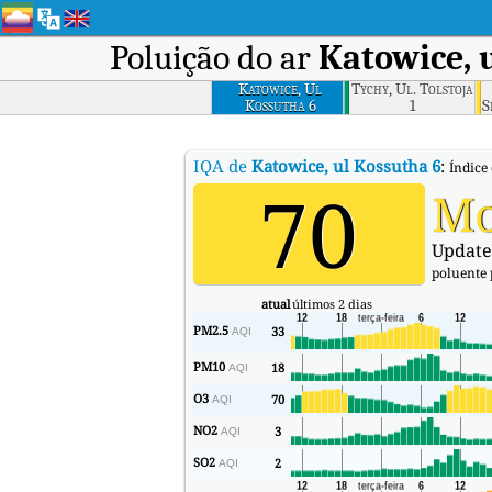
Poluição do ar
Katowice, 
Katowice, Ul
Tychy, Ul. Tolstoja
Kossutha 6
1
S
IQA de
Katowice, ul Kossutha 6
:
Índice
70
Mo
Update
poluente
atual
últimos 2 dias
PM2.5
33
AQI
PM10
18
AQI
O3
70
AQI
NO2
3
AQI
SO2
2
AQI