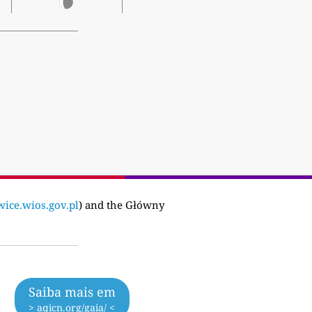
wice.wios.gov.pl
) and the Główny
Saiba mais em
> aqicn.org/gaia/ <