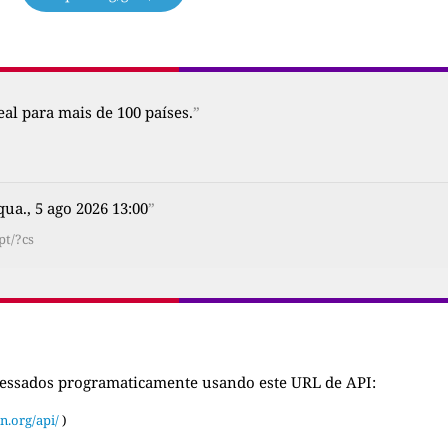
al para mais de 100 países.
”
qua., 5 ago 2026 13:00
”
pt/?cs
cessados programaticamente usando este URL de API:
n.org/api/
)