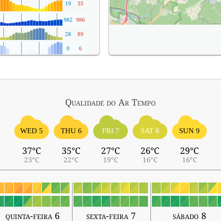
19
35
982
986
28
89
0
6
Qualidade do Ar
Tempo
WED 5
THU 6
FRI 7
SAT 8
SUN 9
37°C
35°C
27°C
26°C
29°C
23°C
22°C
19°C
16°C
16°C
quinta-feira 6
sexta-feira 7
sábado 8