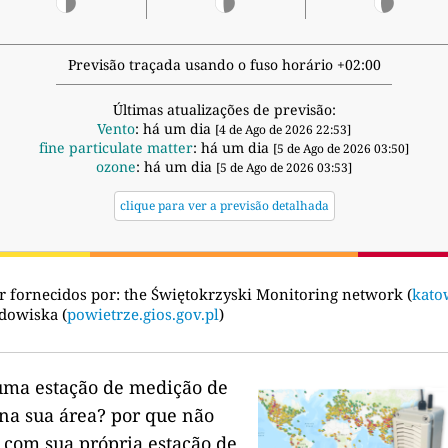
Previsão traçada usando o fuso horário +02:00
Últimas atualizações de previsão:
Vento
: há um dia
[4 de Ago de 2026 22:53]
fine particulate matter
: há um dia
[5 de Ago de 2026 03:50]
ozone
: há um dia
[5 de Ago de 2026 03:53]
clique para ver a previsão detalhada
r fornecidos por:
the Świętokrzyski Monitoring network (
kato
dowiska (
powietrze.gios.gov.pl
)
uma estação de medição de
na sua área?
por que não
 com sua própria estação de