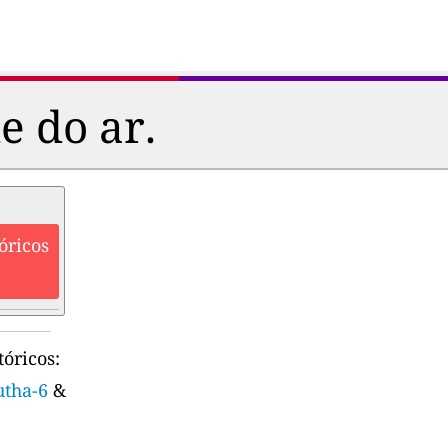
e do ar.
óricos
óricos:
utha-6
&