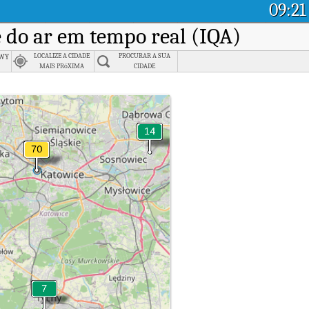
09:21
e do ar em tempo real (IQA)
wy
LOCALIZE A CIDADE
PROCURAR A SUA
MAIS PRóXIMA
CIDADE