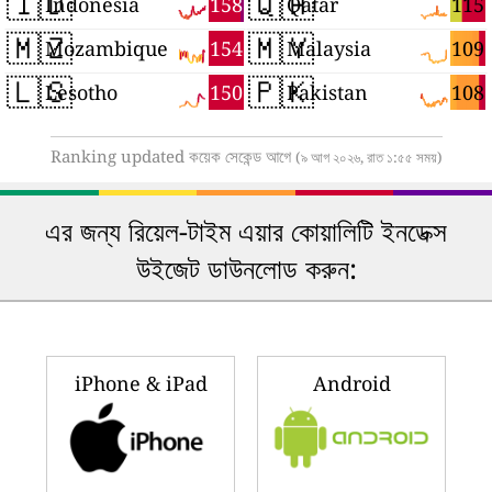
🇮🇩
🇶🇦
158
115
Indonesia
Qatar
🇲🇿
🇲🇾
154
109
Mozambique
Malaysia
🇱🇸
🇵🇰
150
108
Lesotho
Pakistan
Ranking updated কয়েক সেকেন্ড আগে
(৯ আগ ২০২৬, রাত ১:৫৫ সময়)
এর জন্য রিয়েল-টাইম এয়ার কোয়ালিটি ইনডেক্স
উইজেট ডাউনলোড করুন:
iPhone & iPad
Android