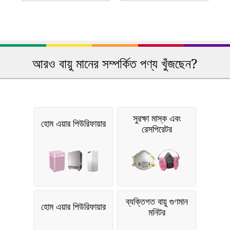
আরও বায়ু মানের সম্পর্কিত পণ্য খুঁজছেন?
সুরক্ষা মাস্ক এবং
হোম এয়ার পিউরিফায়ার
রেসপিরেটর
ব্যক্তিগত বায়ু গুণমান
হোম এয়ার পিউরিফায়ার
মনিটর