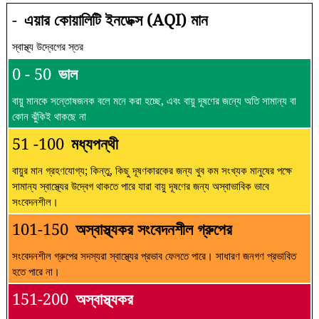
-
এয়ার কোয়ালিটি ইনডেক্স (AQI) মান
স্বাস্থ্য উদ্বেগের স্তর
0 - 50
ভাল
বায়ু মানকে সন্তোষজনক বলে মনে করা হচ্ছে, এবং বায়ু দূষণের জন্যে অতি সামান্য বা
কোন ঝুঁকিই থাকছে না
51 -100
মধ্যপন্থী
বায়ুর মান গ্রহণযোগ্য; কিন্তু, কিছু দূষণকারকের জন্য খুব কম সংখ্যক মানুষের পক্ষে
সামান্য স্বাস্থ্যের উদ্বেগ থাকতে পারে যারা বায়ু দূষণের জন্য অস্বাভাবিক ভাবে
সংবেদনশীল।
101-150
অস্বাস্থ্যকর সংবেদনশীল গ্রুপের
সংবেদনশীল গ্রুপের সদস্যরা স্বাস্থ্যের প্রভাব ফেলতে পারে। সাধারণ জনগণ প্রভাবিত
হতে পারে না।
151-200
অস্বাস্থ্যকর