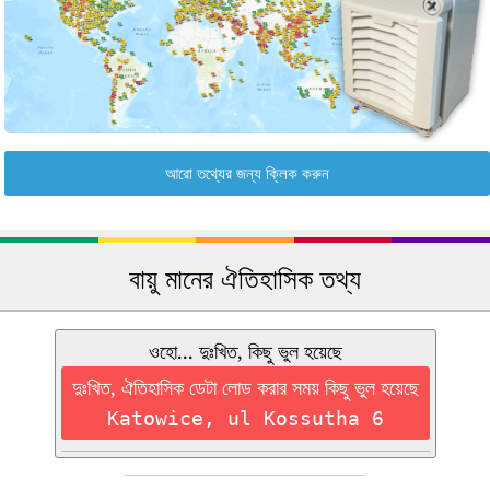
আরো তথ্যের জন্য ক্লিক করুন
বায়ু মানের ঐতিহাসিক তথ্য
ওহো... দুঃখিত, কিছু ভুল হয়েছে
দুঃখিত, ঐতিহাসিক ডেটা লোড করার সময় কিছু ভুল হয়েছে
Katowice, ul Kossutha 6