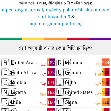
আরও তথ্যের জন্য, ঐতিহাসিক ডেটা প্ল্যাটফর্ম দেখুন:
aqicn.org/historical/bn/#city:poland/slaski/katowic
e--ul-kossutha-6
&
aqicn.org/data-platform/
দেশ অনুযায়ী এয়ার কোয়ালিটি র‍্যাঙ্কিং
🇦🇪
🇷🇼
187
134
United Arab Emirates
Rwanda
🇿🇦
🇺🇬
172
130
South Africa
Uganda
🇿🇲
🇮🇳
171
128
Zambia
India
🇳🇬
🇺🇸
162
123
Nigeria
United States
🇨🇱
🇨🇳
160
120
Chile
China