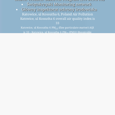
Świętokrzyski Monitoring network
Główny inspektorat ochrony środowiska
Katowice, ul Kossutha 6, Poland Air Pollution
Katowice, ul Kossutha 6 overall air quality index is
33
Katowice, ul Kossutha 6 PM
(fine particulate matter) AQI
2.5
is 33 - Katowice, ul Kossutha 6 PM
(PM10 (Respirable
10
particulate matter)) AQI is 11 - Katowice, ul Kossutha 6 NO
2
(Nitrogen Dioxide) AQI is 5 - Katowice, ul Kossutha 6 SO
2
(Sulphur Dioxide) AQI is 5 - Katowice, ul Kossutha 6 O
3
(Ozone) AQI is 29 - Katowice, ul Kossutha 6 CO (Carbon
Monoxide) AQI is n/a -
আমাদের বিনামূল্যে মাসিক মেলিং তালিকার জন্য সাইন আপ করুন, এবং নতুন নিবন্ধ
উপলব্ধ হলে বিজ্ঞপ্তি পান।
জমা
This page has been generated on Sunday, Aug 9th 2026, 09:55 am CST from jp2n