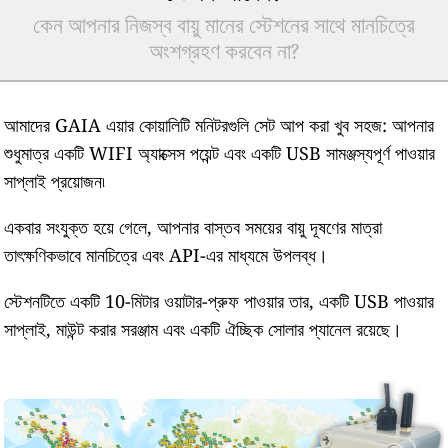
কেন আপনার নিজস্ব বায়ু মানের স্টেশনের সাথে মানচিত্রে
অংশগ্রহণ করবেন না?
আমাদের GAIA এয়ার কোয়ালিটি মনিটরগুলি সেট আপ করা খুব সহজ: আপনার
শুধুমাত্র একটি WIFI অ্যাক্সেস পয়েন্ট এবং একটি USB সামঞ্জস্যপূর্ণ পাওয়ার
সাপ্লাই প্রয়োজন৷
একবার সংযুক্ত হয়ে গেলে, আপনার বাস্তব সময়ের বায়ু দূষণের মাত্রা
তাৎক্ষণিকভাবে মানচিত্রে এবং API-এর মাধ্যমে উপলব্ধ।
স্টেশনটিতে একটি 10-মিটার ওয়াটার-প্রুফ পাওয়ার তার, একটি USB পাওয়ার
সাপ্লাই, মাউন্ট করার সরঞ্জাম এবং একটি ঐচ্ছিক সোলার প্যানেল রয়েছে।