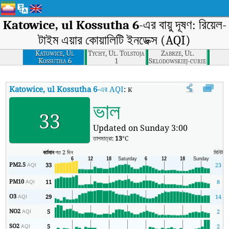
Katowice, ul Kossutha 6
-এর বায়ু দূষণ: রিয়েল-
টাইম এয়ার কোয়ালিটি ইনডেক্স (AQI)
Katowice, Ul
Tychy, Ul. Tolstoja
Zabrze, Ul.
Kossutha 6
1
Sklodowskiej-curie
34
Katowice, ul Kossutha 6
-এর AQI
:
Katowice, ul Kossutha 6-এর রিয়েল-টাইম এয
ভাল
33
Updated on Sunday 3:00
তাপমাত্রা:
13
°C
বর্তমান
গত 2 দিন
মিনিট
সর্
PM2.5
33
23
AQI
PM10
11
8
AQI
O3
29
14
AQI
NO2
5
2
AQI
SO2
5
2
AQI