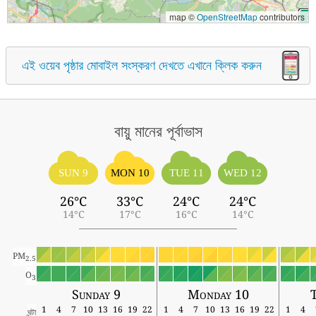
map ©
OpenStreetMap
contributors
এই ওয়েব পৃষ্ঠার মোবাইল সংস্করণ দেখতে এখানে ক্লিক করুন
বায়ু মানের পূর্বাভাস
SUN 9
MON 10
TUE 11
WED 12
26°C
33°C
24°C
24°C
14°C
17°C
16°C
14°C
PM
2.5
O
3
Sunday 9
Monday 10
T
1
4
7
10
13
16
19
22
1
4
7
10
13
16
19
22
1
4
ঘন্টা