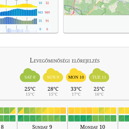
18
32
983
989
35
91
0
6
Levegőminőségi előrejelzés
SAT 8
SUN 9
MON 10
TUE 11
25°C
28°C
33°C
25°C
15°C
15°C
17°C
16°C
 8
Sunday 9
Monday 10