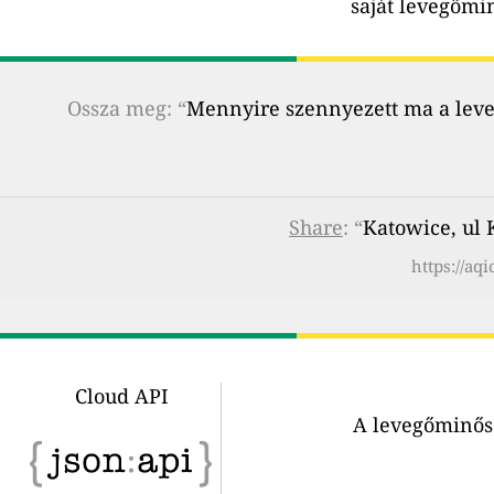
saját levegőmi
Ossza meg: “
Mennyire szennyezett ma a leveg
Share
: “
Katowice, ul
https://aq
Cloud API
A levegőminősé