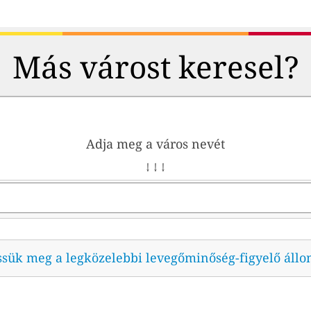
Más várost keresel?
Adja meg a város nevét
↓ ↓ ↓
ssük meg a legközelebbi levegőminőség-figyelő állo