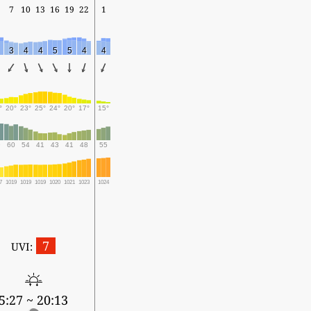
7
10
13
16
19
22
1
3
4
4
5
5
4
4
°
20°
23°
25°
24°
20°
17°
15°
9
60
54
41
43
41
48
55
7
1019
1019
1019
1020
1021
1023
1024
7
UVI:
5:27 ~ 20:13