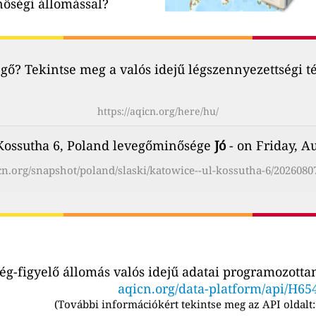
nőségi állomással?
ő? Tekintse meg a valós idejű légszennyezettségi t
https://aqicn.org/here/hu/
 Kossutha 6, Poland levegőminősége
Jó
- on Friday, A
icn.org/snapshot/poland/slaski/katowice--ul-kossutha-6/2026080
g-figyelő állomás valós idejű adatai programozottan
aqicn.org/data-platform/api/H65
(
További információkért tekintse meg az API oldalt: