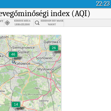
22:23
levegőminőségi index (AQI)
wy
KERESSE MEG A
KERESSEN EGY MáSIK
LEGKöZELEBBI
VáROST
VáROST