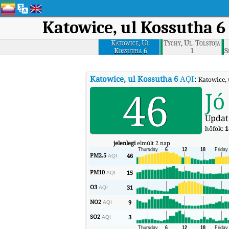
Katowice, ul Kossutha 6
Katowice, Ul
Tychy, Ul. Tolstoja
Kossutha 6
1
S
Katowice, ul Kossutha 6
AQI
:
Katowice, 
46
Jó
Updat
hőfok:
1
jelenlegi
elmúlt 2 nap
PM2.5
46
AQI
PM10
15
AQI
O3
31
AQI
NO2
9
AQI
SO2
3
AQI