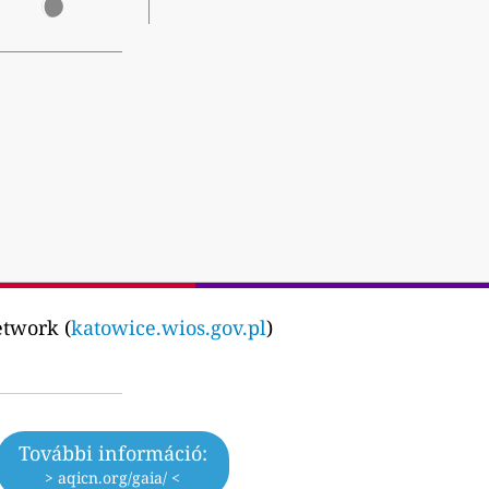
etwork (
katowice.wios.gov.pl
)
További információ:
> aqicn.org/gaia/ <