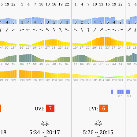
16
19
22
1
4
7
10
13
16
19
22
1
4
7
10
13
16
19
22
1
4
4
4
3
3
4
4
5
3
2
3
3
3
2
3
4
5
5
4
2
3
5
4°
20°
18°
16°
15°
19°
24°
27°
28°
23°
21°
19°
17°
22°
29°
32°
33°
27°
24°
22°
18
37
52
59
64
67
55
40
32
30
49
51
57
64
49
30
27
29
43
54
59
6
021
1021
1023
1023
1022
1022
1021
1020
1018
1018
1018
1017
1016
1016
1015
1014
1012
1013
1014
1014
101
0.1
0.1
7
6
UVI:
UVI:
:18
5:24 ~ 20:17
5:26 ~ 20:15