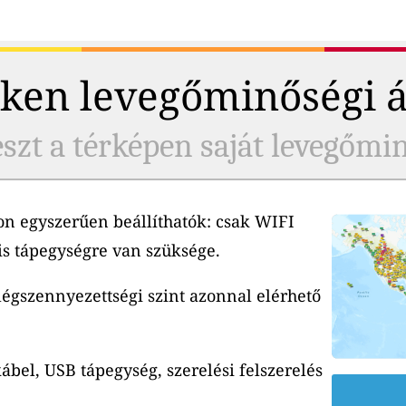
ken levegőminőségi 
szt a térképen saját levegőmi
n egyszerűen beállíthatók: csak WIFI
is tápegységre van szüksége.
 légszennyezettségi szint azonnal elérhető
ábel, USB tápegység, szerelési felszerelés