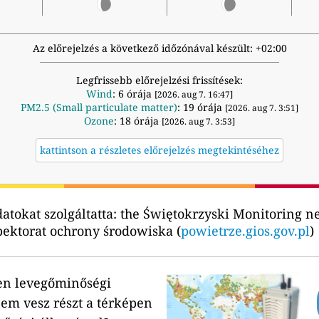
Az előrejelzés a következő időzónával készült: +02:00
Legfrissebb előrejelzési frissítések:
Wind
: 6 órája
[2026. aug 7. 16:47]
PM2.5 (Small particulate matter)
: 19 órája
[2026. aug 7. 3:51]
Ozone
: 18 órája
[2026. aug 7. 3:53]
kattintson a részletes előrejelzés megtekintéséhez
tokat szolgáltatta:
the Świętokrzyski Monitoring n
ektorat ochrony środowiska (
powietrze.gios.gov.pl
)
en levegőminőségi
em vesz részt a térképen