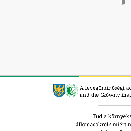
A levegőminőségi ada
and the Główny insp
Tud a környék
állomásokról?
miért n