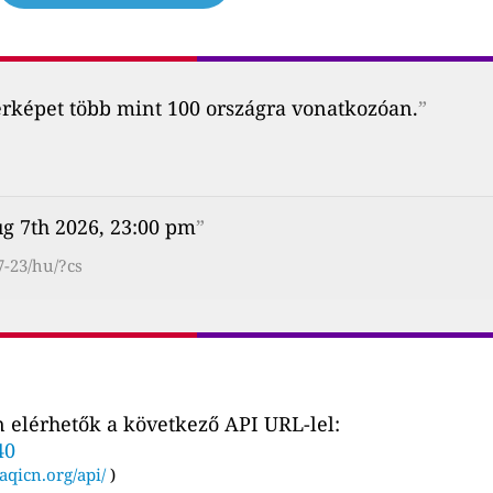
érképet több mint 100 országra vonatkozóan.
”
ug 7th 2026, 23:00 pm
”
7-23/hu/?cs
 elérhetők a következő API URL-lel:
40
aqicn.org/api/
)