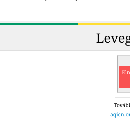
Leveg
Eln
Tovább
aqicn.or