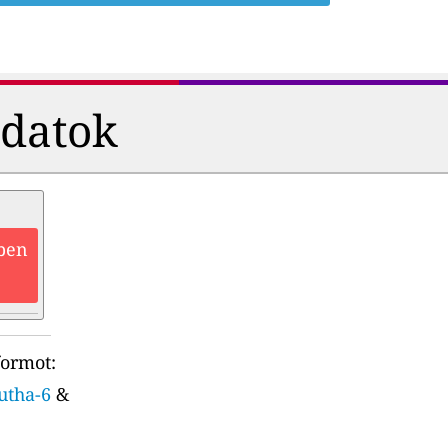
adatok
zben
formot:
utha-6
&