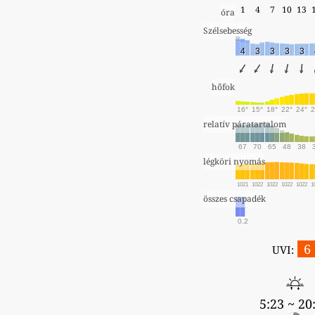
1
4
7
10
13
óra
Szélsebesség
4
3
3
3
3
hőfok
16°
15°
18°
22°
24°
2
relatív páratartalom
67
70
65
48
38
légköri nyomás
1021
1022
1022
1022
1022
1
összes csapadék
0.2
6
UVI:
5:23 ~ 20