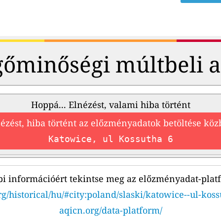
őminőségi múltbeli 
Hoppá... Elnézést, valami hiba történt
ézést, hiba történt az előzményadatok betöltése kö
Katowice, ul Kossutha 6
i információért tekintse meg az előzményadat-plat
g/historical/hu/#city:poland/slaski/katowice--ul-koss
aqicn.org/data-platform/