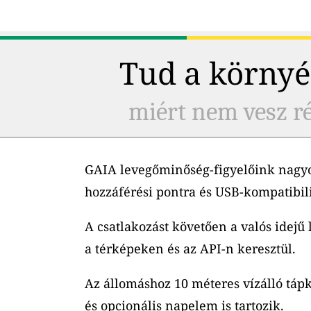
Tud a környé
miért nem vesz ré
GAIA levegőminőség-figyelőink nagyo
hozzáférési pontra és USB-kompatibil
A csatlakozást követően a valós idejű
a térképeken és az API-n keresztül.
Az állomáshoz 10 méteres vízálló tápk
és opcionális napelem is tartozik.