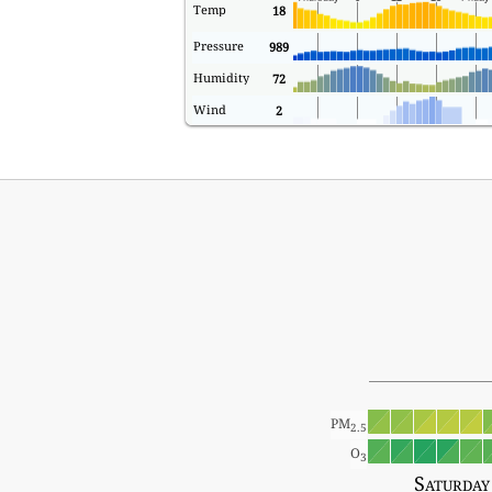
Temp
18
Pressure
989
Humidity
72
Wind
2
PM
2.5
O
3
Saturday