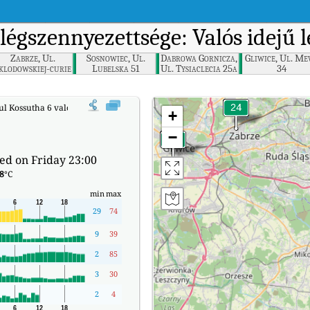
légszennyezettsége: Valós idejű 
Zabrze, Ul.
Sosnowiec, Ul.
Dabrowa Gornicza,
Gliwice, Ul. Me
klodowskiej-curie
Lubelska 51
Ul. Tysiaclecia 25a
34
34
ul Kossutha 6 valós idejű levegőminőségi indexe (AQI).
+
−
ed on Friday 23:00
8
°C
min
max
29
74
9
39
2
85
3
30
2
4