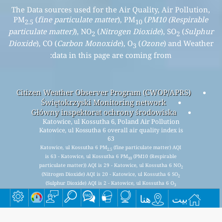
The Data sources used for the Air Quality, Air Pollution,
PM
(
fine particulate matter
), PM
(
PM10 (Respirable
2.5
10
particulate matter)
), NO
(
Nitrogen Dioxide
), SO
(
Sulphur
2
2
Dioxide
), CO (
Carbon Monoxide
), O
(
Ozone
) and Weather
3
data in this page are coming from:
Citizen Weather Observer Program (CWOP/APRS)
Świętokrzyski Monitoring network
Główny inspektorat ochrony środowiska
Katowice, ul Kossutha 6, Poland Air Pollution
Katowice, ul Kossutha 6 overall air quality index is
63
Katowice, ul Kossutha 6 PM
(fine particulate matter) AQI
2.5
is 63 - Katowice, ul Kossutha 6 PM
(PM10 (Respirable
10
particulate matter)) AQI is 29 - Katowice, ul Kossutha 6 NO
2
(Nitrogen Dioxide) AQI is 20 - Katowice, ul Kossutha 6 SO
2
(Sulphur Dioxide) AQI is 2 - Katowice, ul Kossutha 6 O
3
(Ozone) AQI is 17 - Katowice, ul Kossutha 6 CO (Carbon
بيت
هنا
Monoxide) AQI is n/a -