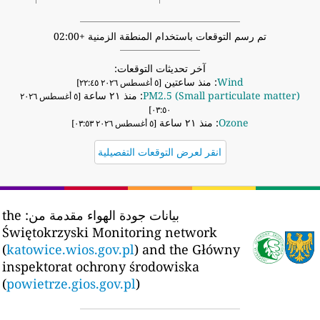
تم رسم التوقعات باستخدام المنطقة الزمنية +02:00
آخر تحديثات التوقعات:
Wind
: منذ ساعتين
[٥ أغسطس ٢٠٢٦ ٢٢:٤٥]
PM2.5 (Small particulate matter)
: منذ ٢١ ساعة
[٥ أغسطس ٢٠٢٦
٠٣:٥٠]
Ozone
: منذ ٢١ ساعة
[٥ أغسطس ٢٠٢٦ ٠٣:٥٣]
انقر لعرض التوقعات التفصيلية
بيانات جودة الهواء مقدمة من:
the
Świętokrzyski Monitoring network
(
katowice.wios.gov.pl
) and the Główny
inspektorat ochrony środowiska
(
powietrze.gios.gov.pl
)