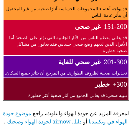
قد يواجه أعضاء المجموعات الحساسة آثارًا صحية. من غير المحتمل
أن يتأثر عامة الناس.
151-200
غير صحي
قد يعاني معظم الناس من الآثار الجانبية التي تؤثر على الصحة؛ أما
الأفراد الذين لديهم وضع صحي حساس فقد يعانون من مشاكل
صحية خطيرة
201-300
غير صحي للغاية
تحذيرات صحية لظروف الطوارئ. من المرجح أن يتأثر جميع السكان.
300+
خطير
تنبيه صحي: قد يعاني الجميع من آثار صحية أكثر خطورة
لمعرفة المزيد عن جودة الهواء والتلوث، راجع
موضوع جودة
الهواء في ويكيبيديا
أو
دليل airnow لجودة الهواء وصحتك
.