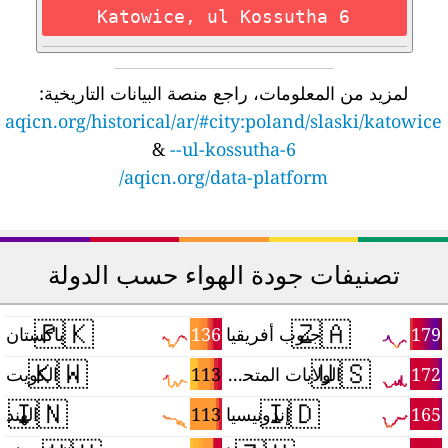
Katowice, ul Kossutha 6
لمزيد من المعلومات، راجع منصة البيانات التاريخية:
aqicn.org/historical/ar/#city:poland/slaski/katowice
&
--ul-kossutha-6
aqicn.org/data-platform/
تصنيفات جودة الهواء حسب الدولة
🇵🇰
🇿🇦
1
136
179
جنوب أفريقيا
باكستان
🇰🇼
🇺🇸
1
113
172
الولايات المتحدة
الكويت
🇮🇳
🇮🇩
8
113
165
إندونيسيا
الهند