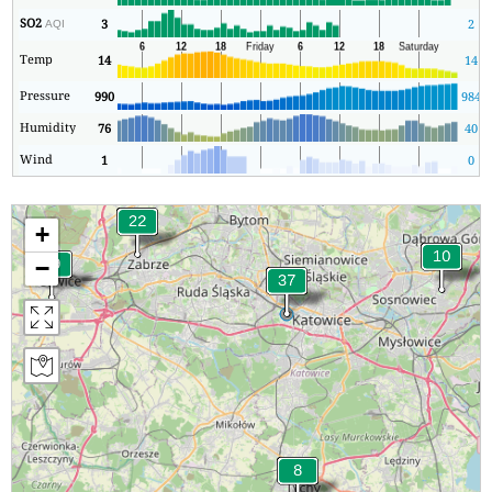
SO2
3
2
AQI
Temp
14
14
Pressure
990
984
Humidity
76
40
Wind
1
0
+
−