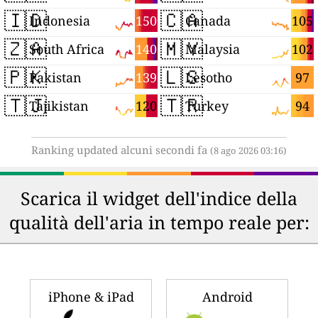
🇮🇩
🇨🇦
150
105
Indonesia
Canada
🇿🇦
🇲🇾
140
102
South Africa
Malaysia
🇵🇰
🇱🇸
139
97
Pakistan
Lesotho
🇹🇯
🇹🇷
120
94
Tajikistan
Turkey
Ranking updated alcuni secondi fa
(8 ago 2026 03:16)
Scarica il widget dell'indice della
qualità dell'aria in tempo reale per:
iPhone & iPad
Android