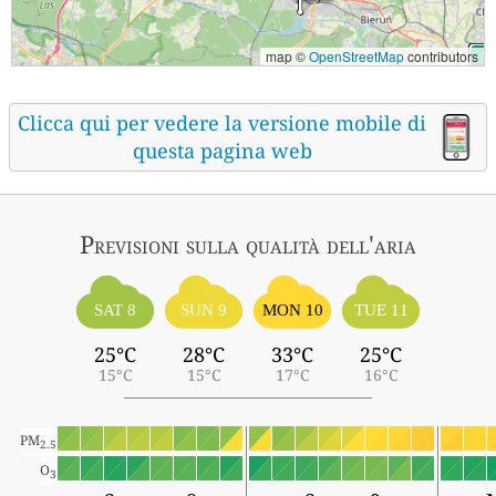
map ©
OpenStreetMap
contributors
Clicca qui per vedere la versione mobile di
questa pagina web
Previsioni sulla qualità dell'aria
SAT 8
SUN 9
MON 10
TUE 11
25°C
28°C
33°C
25°C
15°C
15°C
17°C
16°C
PM
2.5
O
3