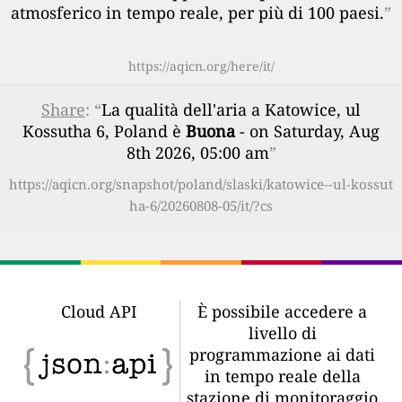
atmosferico in tempo reale, per più di 100 paesi.
”
https://aqicn.org/here/it/
Share
: “
La qualità dell'aria a Katowice, ul
Kossutha 6, Poland è
Buona
- on Saturday, Aug
8th 2026, 05:00 am
”
https://aqicn.org/snapshot/poland/slaski/katowice--ul-kossut
ha-6/20260808-05/it/?cs
Cloud API
È possibile accedere a
livello di
programmazione ai dati
in tempo reale della
stazione di monitoraggio