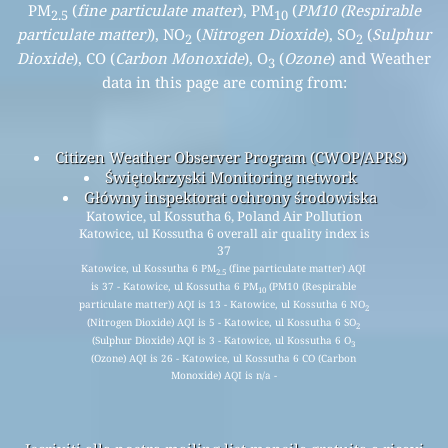
PM
(
fine particulate matter
), PM
(
PM10 (Respirable
2.5
10
particulate matter)
), NO
(
Nitrogen Dioxide
), SO
(
Sulphur
2
2
Dioxide
), CO (
Carbon Monoxide
), O
(
Ozone
) and Weather
3
data in this page are coming from:
Citizen Weather Observer Program (CWOP/APRS)
Świętokrzyski Monitoring network
Główny inspektorat ochrony środowiska
Katowice, ul Kossutha 6, Poland Air Pollution
Katowice, ul Kossutha 6 overall air quality index is
37
Katowice, ul Kossutha 6 PM
(fine particulate matter) AQI
2.5
is 37 - Katowice, ul Kossutha 6 PM
(PM10 (Respirable
10
particulate matter)) AQI is 13 - Katowice, ul Kossutha 6 NO
2
(Nitrogen Dioxide) AQI is 5 - Katowice, ul Kossutha 6 SO
2
(Sulphur Dioxide) AQI is 3 - Katowice, ul Kossutha 6 O
3
(Ozone) AQI is 26 - Katowice, ul Kossutha 6 CO (Carbon
Monoxide) AQI is n/a -