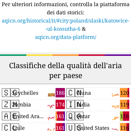
Per ulteriori informazioni, controlla la piattaforma
dei dati storici:
aqicn.org/historical/it/#city:poland/slaski/katowice-
-ul-kossutha-6
&
aqicn.org/data-platform/
Classifiche della qualità dell'aria
per paese
🇸🇨
🇨🇳
186
120
Seychelles
China
🇿🇲
🇮🇳
174
119
Zambia
India
🇦🇪
🇶🇦
161
116
United Arab Emirates
Qatar
🇨🇱
🇺🇸
161
116
Chile
United States