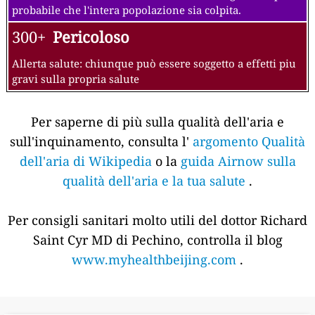
probabile che l'intera popolazione sia colpita.
300+
Pericoloso
Allerta salute: chiunque può essere soggetto a effetti piu
gravi sulla propria salute
Per saperne di più sulla qualità dell'aria e
sull'inquinamento, consulta l'
argomento Qualità
dell'aria di Wikipedia
o la
guida Airnow sulla
qualità dell'aria e la tua salute
.
Per consigli sanitari molto utili del dottor Richard
Saint Cyr MD di Pechino, controlla il blog
www.myhealthbeijing.com
.