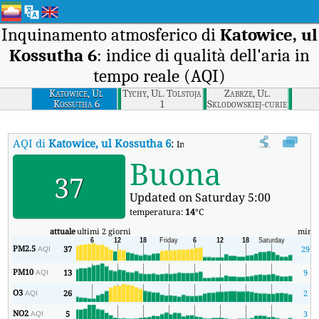
Inquinamento atmosferico di
Katowice, ul
Kossutha 6
: indice di qualità dell'aria in
tempo reale (AQI)
Katowice, Ul
Tychy, Ul. Tolstoja
Zabrze, Ul.
Kossutha 6
1
Sklodowskiej-curie
34
AQI di
Katowice, ul Kossutha 6
:
Indice di qualità dell'aria in tempo
Buona
37
Updated on Saturday 5:00
temperatura:
14
°C
attuale
ultimi 2 giorni
min
m
PM2.5
37
29
AQI
PM10
13
9
AQI
O3
26
2
AQI
NO2
5
3
AQI