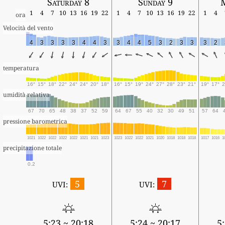
Saturday 8
Sunday 9
1
4
7
10
13
16
19
22
1
4
7
10
13
16
19
22
1
4
ora
Velocità del vento
4
3
3
3
3
4
4
3
3
4
4
5
3
2
3
3
3
2
temperatura
16°
15°
18°
22°
24°
24°
20°
18°
16°
15°
19°
24°
27°
28°
23°
21°
19°
17°
2
umidità relativa
67
70
65
48
38
37
52
59
64
67
55
40
32
30
49
51
57
64
pressione barometrica
1021
1022
1022
1022
1022
1021
1021
1023
1023
1022
1022
1021
1020
1018
1018
1018
1017
1016
1
precipitazione totale
0.2
5
7
UVI:
UVI:
5:23 ~ 20:18
5:24 ~ 20:17
5