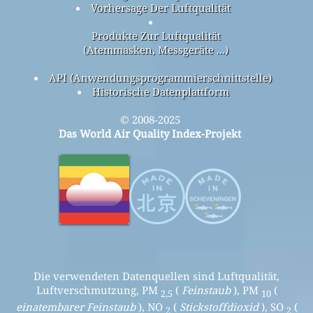
Vorhersage Der Luftqualität
Produkte Zur Luftqualität
(Atemmasken, Messgeräte ...)
API (Anwendungsprogrammierschnittstelle)
Historische Datenplattform
© 2008-2025
Das World Air Quality Index-Projekt
Die verwendeten Datenquellen sind Luftqualität,
Luftverschmutzung, PM
(
Feinstaub
), PM
(
2,5
10
einatembarer Feinstaub
), NO
(
Stickstoffdioxid
), SO
(
2
2