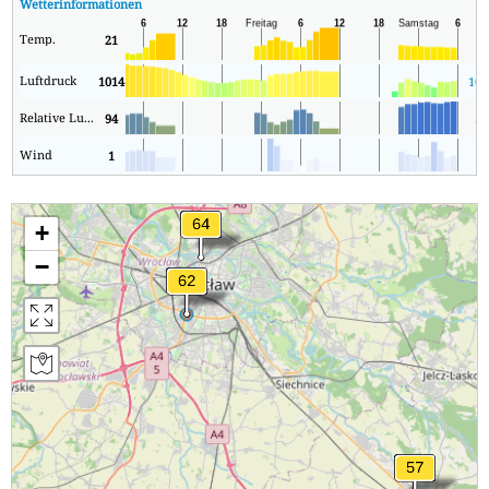
Wetterinformationen
Temp.
21
18
Luftdruck
1014
101
Relative Luftfeuchtigkeit
94
50
Wind
1
0
+
−