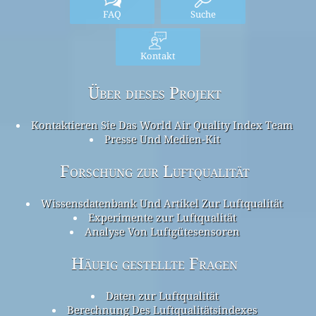
FAQ
Suche
Kontakt
Über dieses Projekt
Kontaktieren Sie Das World Air Quality Index Team
Presse Und Medien-Kit
Forschung zur Luftqualität
Wissensdatenbank Und Artikel Zur Luftqualität
Experimente zur Luftqualität
Analyse Von Luftgütesensoren
Häufig gestellte Fragen
Daten zur Luftqualität
Berechnung Des Luftqualitätsindexes