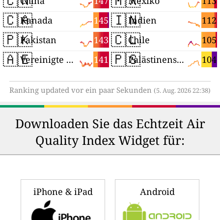
🇨🇳
🇲🇽
147
113
China
Mexiko
🇨🇦
🇮🇳
145
112
Kanada
Indien
🇵🇰
🇨🇱
143
105
Pakistan
Chile
🇦🇪
🇵🇸
141
104
Vereinigte Arabische Emirate
Palästinensische Autonomiegebiete
Ranking updated vor ein paar Sekunden
(5. Aug. 2026 22:38)
Downloaden Sie das Echtzeit Air
Quality Index Widget für:
iPhone & iPad
Android