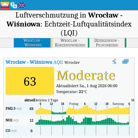
Luftverschmutzung in
Wrocław -
Wiśniowa
: Echtzeit-Luftqualitätsindex
(LQI)
Wroclaw -
Wroclaw -
Dzierzoniow -
Wisniowa
Korzeniowskiego
Pilsudskiego
Wrocław - Wiśniowa
AQI
:
Wrocław - Wiśniowa Echtzeit-Luftqualität
Moderate
63
Aktualisiert Sa., 1 Aug 2026 06:00
Temperatur:
21
°C
aktuell
letzten 2 Tage
Min
PM2.5
63
44
AQI
NO2
12
6
AQI
CO
0
0
AQI