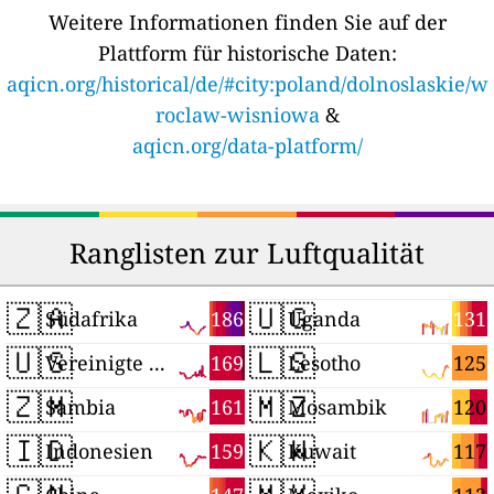
Weitere Informationen finden Sie auf der
Plattform für historische Daten:
aqicn.org/historical/de/#city:poland/dolnoslaskie/w
roclaw-wisniowa
&
aqicn.org/data-platform/
Ranglisten zur Luftqualität
🇿🇦
🇺🇬
186
131
Südafrika
Uganda
🇺🇸
🇱🇸
169
125
Vereinigte Staaten
Lesotho
🇿🇲
🇲🇿
161
120
Sambia
Mosambik
🇮🇩
🇰🇼
159
117
Indonesien
Kuwait