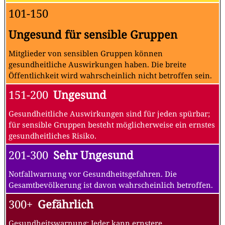
101-150
Ungesund für sensible Gruppen
Mitglieder von sensiblen Gruppen können
gesundheitliche Auswirkungen haben. Die breite
Öffentlichkeit wird wahrscheinlich nicht betroffen sein.
151-200
Ungesund
Gesundheitliche Auswirkungen sind für jeden spürbar;
für sensible Gruppen besteht möglicherweise ein ernstes
gesundheitliches Risiko.
201-300
Sehr Ungesund
Notfallwarnung vor Gesundheitsgefahren. Die
Gesamtbevölkerung ist davon wahrscheinlich betroffen.
300+
Gefährlich
Gesundheitswarnung: Jeder kann ernstere