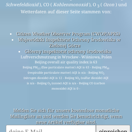
Schwefeldioxid
), CO (
Kohlenmonoxid
), O
(
Ozon
) und
3
Wetterdaten auf dieser Seite stammen von:
Citizen Weather Observer Program (CWOP/APRS)
Wojewódzki Inspektorat Ochrony Środowiska w
Zielonej Górze
Główny inspektorat ochrony środowiska
Luftverschmutzung in Wrocław - Wiśniowa, Polen
Beijing overall air quality index is 63
Beijing PM
(fine particulate matter) AQI is 63 - Beijing PM
2.5
10
(respirable particulate matter) AQI is n/a - Beijing NO
2
(nitrogen dioxide) AQI is 12 - Beijing SO
(sulfur dioxide) AQI
2
is n/a - Beijing O
(ozone) AQI is n/a - Beijing CO (carbon
3
monoxide) AQI is 0 -
Melden Sie sich für unsere kostenlose monatliche
Mailingliste an und werden Sie benachrichtigt, wenn
neue Artikel verfügbar sind.
einreichen