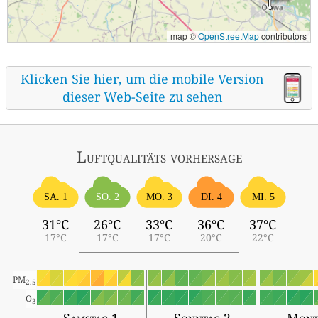
map ©
OpenStreetMap
contributors
Klicken Sie hier, um die mobile Version
dieser Web-Seite zu sehen
Luftqualitäts vorhersage
SA. 1
SO. 2
MO. 3
DI. 4
MI. 5
31°C
26°C
33°C
36°C
37°C
17°C
17°C
17°C
20°C
22°C
PM
2.5
O
3
Samstag 1
Sonntag 2
Mont