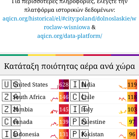
Για περισσότερες πληροφορίες, ελέγξτε την
πλατφόρμα ιστορικών δεδομένων:
aqicn.org/historical/el/#city:poland/dolnoslaskie/w
roclaw-wisniowa
&
aqicn.org/data-platform/
Κατάταξη ποιότητας αέρα ανά χώρα
🇺🇸
🇮🇳
628
119
United States
India
🇿🇦
🇨🇱
146
118
South Africa
Chile
🇿🇲
🇮🇹
145
103
Zambia
Italy
🇨🇦
🇵🇸
139
97
Canada
Palestine
🇮🇩
🇵🇰
131
96
Indonesia
Pakistan