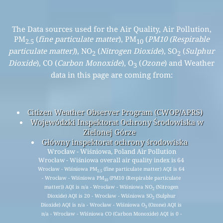
The Data sources used for the Air Quality, Air Pollution,
PM
(
fine particulate matter
), PM
(
PM10 (Respirable
2.5
10
particulate matter)
), NO
(
Nitrogen Dioxide
), SO
(
Sulphur
2
2
Dioxide
), CO (
Carbon Monoxide
), O
(
Ozone
) and Weather
3
data in this page are coming from:
Citizen Weather Observer Program (CWOP/APRS)
Wojewódzki Inspektorat Ochrony Środowiska w
Zielonej Górze
Główny inspektorat ochrony środowiska
Wrocław - Wiśniowa, Poland Air Pollution
Wrocław - Wiśniowa overall air quality index is 64
Wrocław - Wiśniowa PM
(fine particulate matter) AQI is 64
2.5
- Wrocław - Wiśniowa PM
(PM10 (Respirable particulate
10
matter)) AQI is n/a - Wrocław - Wiśniowa NO
(Nitrogen
2
Dioxide) AQI is 20 - Wrocław - Wiśniowa SO
(Sulphur
2
Dioxide) AQI is n/a - Wrocław - Wiśniowa O
(Ozone) AQI is
3
n/a - Wrocław - Wiśniowa CO (Carbon Monoxide) AQI is 0 -