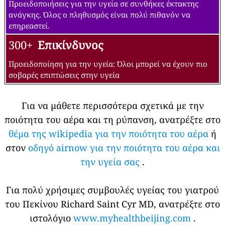
Προειδοποιήσεις για την υγεία σε συνθήκες έκτακτης
ανάγκης. Όλος ο πληθυσμός είναι πολύ πιθανόν να
επηρεαστεί.
300+
Επικίνδυνος
Προειδοποίηση για την υγεία: Όλοι μπορεί να έχουν πιο
σοβαρές επιπτώσεις στην υγεία
Για να μάθετε περισσότερα σχετικά με την
ποιότητα του αέρα και τη ρύπανση, ανατρέξτε στο
θέμα της wikipedia για την ποιότητα του αέρα
ή
στον
οδηγό airnow για την ποιότητα του αέρα και
την υγεία σας
.
Για πολύ χρήσιμες συμβουλές υγείας του γιατρού
του Πεκίνου Richard Saint Cyr MD, ανατρέξτε στο
ιστολόγιο
www.myhealthbeijing.com
.