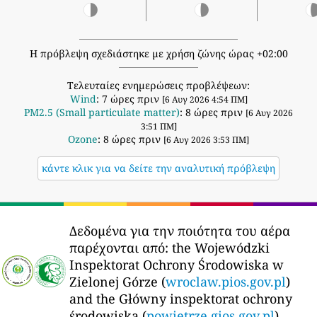
Η πρόβλεψη σχεδιάστηκε με χρήση ζώνης ώρας +02:00
Τελευταίες ενημερώσεις προβλέψεων:
Wind
: 7 ώρες πριν
[6 Αυγ 2026 4:54 ΠΜ]
PM2.5 (Small particulate matter)
: 8 ώρες πριν
[6 Αυγ 2026
3:51 ΠΜ]
Ozone
: 8 ώρες πριν
[6 Αυγ 2026 3:53 ΠΜ]
κάντε κλικ για να δείτε την αναλυτική πρόβλεψη
Δεδομένα για την ποιότητα του αέρα
παρέχονται από:
the Wojewódzki
Inspektorat Ochrony Środowiska w
Zielonej Górze (
wroclaw.pios.gov.pl
)
and the Główny inspektorat ochrony
środowiska (
powietrze.gios.gov.pl
)