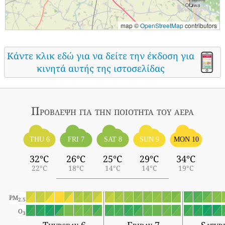
map ©
OpenStreetMap
contributors
Κάντε κλικ εδώ για να δείτε την έκδοση για
κινητά αυτής της ιστοσελίδας
Πρόβλεψη για την ποιότητα του αέρα
THU 6
FRI 7
SAT 8
SUN 9
MON 10
32°C
26°C
25°C
29°C
34°C
22°C
18°C
14°C
14°C
19°C
PM
2.5
O
3
Thursday 6
Friday 7
Satur