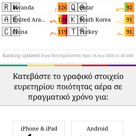
🇷🇼
🇶🇦
126
92
Rwanda
Qatar
🇦🇪
🇰🇷
124
91
United Arab Emirates
South Korea
🇨🇳
🇹🇷
119
91
China
Turkey
Ranking updated λίγα δευτερόλεπτα πριν
(6 Αυγ 2026 11:30 ΠΜ)
Κατεβάστε το γραφικό στοιχείο
ευρετηρίου ποιότητας αέρα σε
πραγματικό χρόνο για:
iPhone & iPad
Android