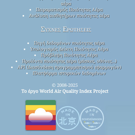
αέρα
Πειραματισμός Ποιότητας Αέρα
Ανάλυση αισθητήρων ποιότητας αέρα
Συχνές Ερωτήσεις
Πηγή δεδομένων ποιότητας αέρα
Υπολογισμός Δείκτη Ποιότητας Αέρα
Πρόβλεψη Ποιότητας Αέρα
Προϊόντα ποιότητας αέρα (μάσκες, οθόνες…)
API (Διασύνδεση προγραμματισμού εφαρμογών)
Πλατφόρμα ιστορικών δεδομένων
© 2008-2025
Το έργο World Air Quality Index Project