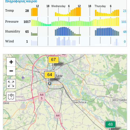
Πληροφορίες καιρού
Temp
28
21
Pressure
1017
1011
Humidity
65
48
Wind
1
0
+
−