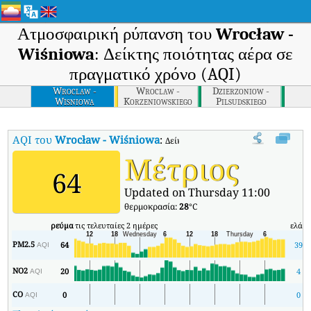
Ατμοσφαιρική ρύπανση του
Wrocław -
Wiśniowa
: Δείκτης ποιότητας αέρα σε
πραγματικό χρόνο (AQI)
Wroclaw -
Wroclaw -
Dzierzoniow -
Wisniowa
Korzeniowskiego
Pilsudskiego
AQI του
Wrocław - Wiśniowa
:
Δείκτης ποιότητας αέρα σε πραγματι
Μέτριος
64
Updated on Thursday 11:00
θερμοκρασία:
28
°C
ρεύμα
τις τελευταίες 2 ημέρες
ελάχ
PM2.5
64
39
AQI
NO2
20
4
AQI
CO
0
0
AQI