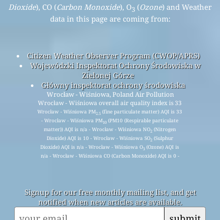
Dioxide
), CO (
Carbon Monoxide
), O
(
Ozone
) and Weather
3
data in this page are coming from:
Citizen Weather Observer Program (CWOP/APRS)
Wojewódzki Inspektorat Ochrony Środowiska w
Zielonej Górze
Główny inspektorat ochrony środowiska
Wrocław - Wiśniowa, Poland Air Pollution
Wrocław - Wiśniowa overall air quality index is 33
Wrocław - Wiśniowa PM
(fine particulate matter) AQI is 33
2.5
- Wrocław - Wiśniowa PM
(PM10 (Respirable particulate
10
matter)) AQI is n/a - Wrocław - Wiśniowa NO
(Nitrogen
2
Dioxide) AQI is 10 - Wrocław - Wiśniowa SO
(Sulphur
2
Dioxide) AQI is n/a - Wrocław - Wiśniowa O
(Ozone) AQI is
3
n/a - Wrocław - Wiśniowa CO (Carbon Monoxide) AQI is 0 -
Signup for our free monthly mailing list, and get
notified when new articles are available.
submit