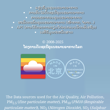
ແຫຼ່ງຂໍ້ມູນຄຸນນະພາບອາກາດ
ການຄິດໄລ່ດັດຊະນີຄຸນນະພາບອາກາດ
ການພະຍາກອນຄຸນນະພາບອາກາດ
ຜະລິດຕະພັນຄຸນນະພາບອາກາດ (ໜ້າກາກ, ຈໍພາບ…)
API (ການໂຕ້ຕອບການຂຽນໂປລແກລມແອັບພລິເຄຊັນ)
ເວທີຂໍ້ມູນປະຫວັດສາດ
© 2008-2025
ໂຄງການດັດຊະນີຄຸນນະພາບອາກາດໂລກ
The Data sources used for the Air Quality, Air Pollution,
PM
(
fine particulate matter
), PM
(
PM10 (Respirable
2.5
10
particulate matter)
), NO
(
Nitrogen Dioxide
), SO
(
Sulphur
2
2