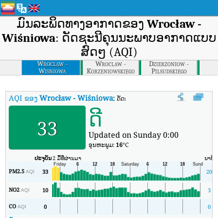
ມົນລະພິດທາງອາກາດຂອງ
Wrocław -
Wiśniowa
: ດັດຊະນີຄຸນນະພາບອາກາດແບບ
ສົດໆ (AQI)
Wroclaw -
Wroclaw -
Dzierzoniow -
Wisniowa
Korzeniowskiego
Pilsudskiego
AQI ຂອງ
Wrocław - Wiśniowa
:
ດັດຊະນີຄຸນນະພາບອາກາດຕາມເວລາຈິງຂອ
ດີ
33
Updated on Sunday 0:00
ອຸນ​ຫະ​ພູມ:
16
°C
ປະຈຸບັນ
2 ມື້ທີ່ຜ່ານມາ
ນາທີ
PM2.5
33
20
AQI
NO2
10
3
AQI
CO
0
0
AQI