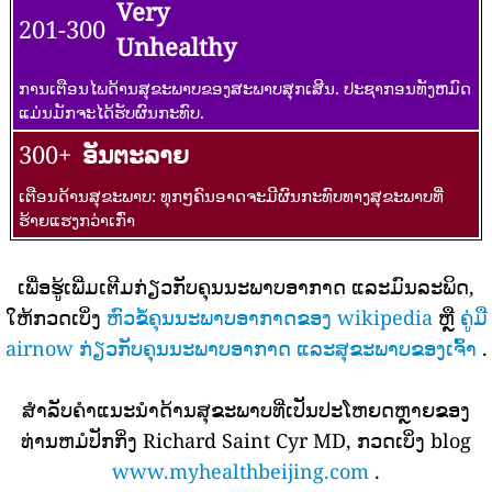
Very
201-300
Unhealthy
ການເຕືອນໄພດ້ານສຸຂະພາບຂອງສະພາບສຸກເສີນ. ປະຊາກອນທັງຫມົດ
ແມ່ນມັກຈະໄດ້ຮັບຜົນກະທົບ.
300+
ອັນຕະລາຍ
ເຕືອນດ້ານສຸຂະພາບ: ທຸກໆຄົນອາດຈະມີຜົນກະທົບທາງສຸຂະພາບທີ່
ຮ້າຍແຮງກວ່າເກົ່າ
ເພື່ອຮູ້ເພີ່ມເຕີມກ່ຽວກັບຄຸນນະພາບອາກາດ ແລະມົນລະພິດ,
ໃຫ້ກວດເບິ່ງ
ຫົວຂໍ້ຄຸນນະພາບອາກາດຂອງ wikipedia
ຫຼື
ຄູ່ມື
airnow ກ່ຽວກັບຄຸນນະພາບອາກາດ ແລະສຸຂະພາບຂອງເຈົ້າ
.
ສໍາລັບຄໍາແນະນໍາດ້ານສຸຂະພາບທີ່ເປັນປະໂຫຍດຫຼາຍຂອງ
ທ່ານຫມໍປັກກິ່ງ Richard Saint Cyr MD, ກວດເບິ່ງ blog
www.myhealthbeijing.com
.