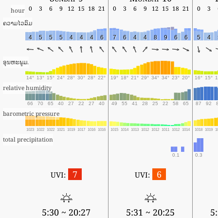
0
3
6
9
12
15
18
21
0
3
6
9
12
15
18
21
0
3
hour
ຄວາມໄວລົມ
4
5
5
5
4
4
4
6
7
6
4
4
8
9
6
6
5
4
ອຸນຫະພູມ.
14°
13°
15°
24°
28°
30°
28°
22°
19°
18°
21°
29°
34°
34°
23°
20°
16°
15°
1
relative humidity
66
70
65
40
27
22
27
40
49
55
41
28
25
22
58
65
87
92
barometric pressure
1023
1022
1022
1021
1019
1017
1016
1016
1015
1014
1013
1012
1012
1011
1012
1014
1018
1019
1
total precipitation
0.1
0.3
7
6
UVI:
UVI:
5:30 ~ 20:27
5:31 ~ 20:25
5