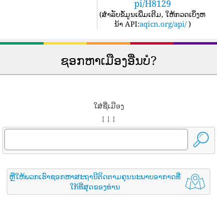
pi/H8129
(
ສໍາລັບຂໍ້ມູນເພີ່ມເຕີມ, ໃຫ້ກວດເບິ່ງຫ
ນ້າ API:
aqicn.org/api/
)
ຊອກຫາເມືອງອື່ນບໍ?
ໃສ່ຊື່ເມືອງ
↓ ↓ ↓
ຫຼືໃຫ້ພວກເຮົາຊອກຫາສະຖານີຕິດຕາມຄຸນນະພາບອາກາດທີ່
ໃກ້ທີ່ສຸດຂອງທ່ານ