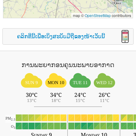
map ©
OpenStreetMap
contributors
ຄລິກທີ່ນີ້ເພື່ອເບິ່ງສະບັບມືຖືຂອງໜ້າເວັບນີ້
ການພະຍາກອນຄຸນນະພາບອາກາດ
SUN 9
MON 10
TUE 11
WED 12
30°C
34°C
24°C
26°C
13°C
18°C
15°C
11°C
PM
2.5
O
3
Sunday 9
Monday 10
T