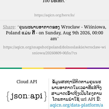
100 ປະເທດ.
”
https://aqicn.org/here/lo/
Share
: “
ຄຸນນະພາບອາກາດຂອງ Wrocław - Wiśniowa,
Poland ແມ່ນ
ດີ
- on Sunday, Aug 9th 2026, 00:00
am
”
https://aqicn.org/snapshot/poland/dolnoslaskie/wroclaw-wi
sniowa/20260809-00/lo/?cs
Cloud API
ຂໍ້​ມູນ​ສະ​ຖາ​ນີ​ຕິດ​ຕາມ​ຄຸນ​ນະ​
ພາບ​ອາ​ກາດ​ໃນ​ເວ​ລາ​ທີ່​ແທ້​ຈິງ​
ສາ​ມາດ​ເຂົ້າ​ເຖິງ​ເປັນ​ໂຄງ​ການ​
ໂດຍ​ການ​ນໍາ​ໃຊ້ url API ນີ້​:
aqicn.org/data-platform/a