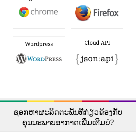
Cloud API
Wordpress
ຊອກຫາຜະລິດຕະພັນທີ່ກ່ຽວຂ້ອງກັບ
ຄຸນນະພາບອາກາດເພີ່ມເຕີມບໍ?