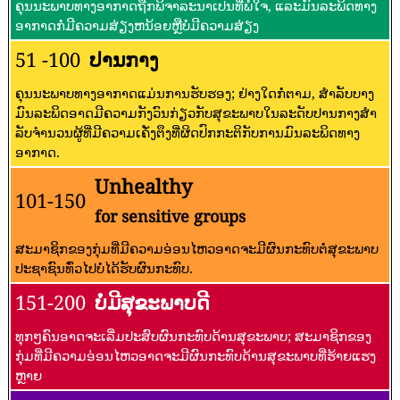
ຄຸນນະພາບທາງອາກາດຖືກພິຈາລະນາເປັນທີ່ພໍໃຈ, ແລະມົນລະພິດທາງ
ອາກາດກໍ່ມີຄວາມສ່ຽງຫນ້ອຍຫຼືບໍ່ມີຄວາມສ່ຽງ
51 -100
ປານກາງ
ຄຸນນະພາບທາງອາກາດແມ່ນການຮັບຮອງ; ຢ່າງໃດກໍ່ຕາມ, ສໍາລັບບາງ
ມົນລະພິດອາດມີຄວາມກັງວົນກ່ຽວກັບສຸຂະພາບໃນລະດັບປານກາງສໍາ
ລັບຈໍານວນຜູ້ທີ່ມີຄວາມເຄັ່ງຕຶງທີ່ຜິດປົກກະຕິກັບການມົນລະພິດທາງ
ອາກາດ.
Unhealthy
101-150
for sensitive groups
ສະມາຊິກຂອງກຸ່ມທີ່ມີຄວາມອ່ອນໄຫວອາດຈະມີຜົນກະທົບຕໍ່ສຸຂະພາບ
ປະຊາຊົນທົ່ວໄປບໍ່ໄດ້ຮັບຜົນກະທົບ.
151-200
ບໍ່ມີສຸຂະພາບດີ
ທຸກໆຄົນອາດຈະເລີ່ມປະສົບຜົນກະທົບດ້ານສຸຂະພາບ; ສະມາຊິກຂອງ
ກຸ່ມທີ່ມີຄວາມອ່ອນໄຫວອາດຈະມີຜົນກະທົບດ້ານສຸຂະພາບທີ່ຮ້າຍແຮງ
ຫຼາຍ