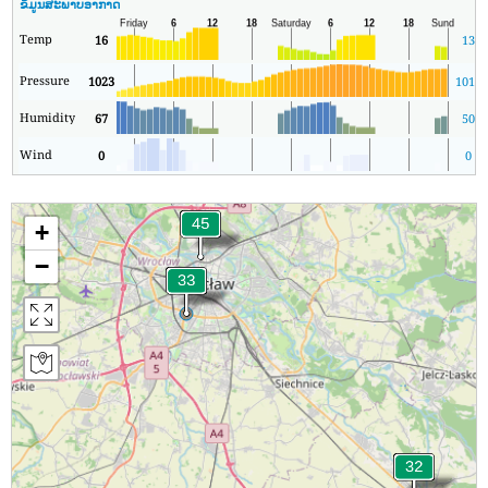
ຂໍ້ມູນສະພາບອາກາດ
Temp
16
13
Pressure
1023
1017
Humidity
67
50
Wind
0
0
+
−