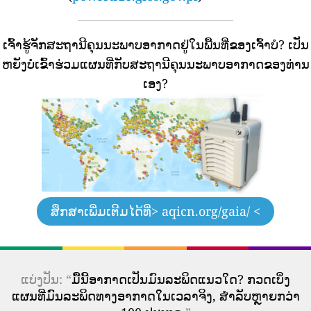
ເຈົ້າຮູ້ຈັກສະຖານີຄຸນນະພາບອາກາດຢູ່ໃນພື້ນທີ່ຂອງເຈົ້າບໍ?
ເປັນ
ຫຍັງບໍ່ເຂົ້າຮ່ວມແຜນທີ່ກັບສະຖານີຄຸນນະພາບອາກາດຂອງທ່ານ
ເອງ?
ສຶກສາເພີ່ມເຕີມໄດ້ທີ່
> aqicn.org/gaia/ <
ແບ່ງປັນ: “
ມື້ນີ້ອາກາດເປັນມົນລະພິດແນວໃດ? ກວດເບິ່ງ
ແຜນທີ່ມົນລະພິດທາງອາກາດໃນເວລາຈິງ, ສໍາລັບຫຼາຍກວ່າ