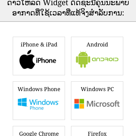
ດາວ​ໂຫລດ Widget ດັດ​ຊະ​ນີ​ຄຸນ​ນະ​ພາບ​
ອາ​ກາດ​ທີ່​ໃຊ້​ເວ​ລາ​ທີ່​ແທ້​ຈິງ​ສໍາ​ລັບ​ການ​:
iPhone & iPad
Android
Windows Phone
Windows PC
Google Chrome
Firefox