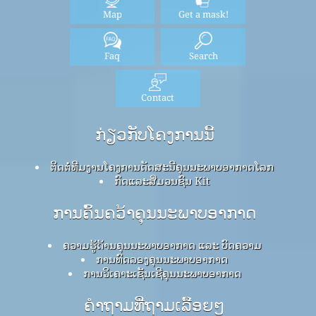
Map
Get a mask!
Faq
Search
Contact
ກ່ຽວກັບໂຄງການນີ້
ຕິດຕໍ່ທີມງານໂຄງການດັດສະນີຄຸນນະພາບອາກາດໂລກ
ກົດ​ແລະ​ສື່​ມວນ​ຊົນ Kit
ການຄົ້ນຄວ້າຄຸນນະພາບອາກາດ
ຄວາມຮູ້ດ້ານຄຸນນະພາບອາກາດ ແລະ ບົດຄວາມ
ການທົດລອງຄຸນນະພາບອາກາດ
ການວິເຄາະເຊັນເຊີຄຸນນະພາບອາກາດ
ຄໍາຖາມທີ່ຖາມເລື້ອຍໆ