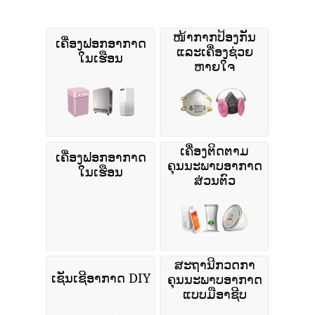
ໜ້າກາກປ້ອງກັນ
ເຄື່ອງຟອກອາກາດ
ແລະເຄື່ອງຊ່ວຍ
ໃນເຮືອນ
ຫາຍໃຈ
ເຄື່ອງຕິດຕາມ
ເຄື່ອງຟອກອາກາດ
ຄຸນນະພາບອາກາດ
ໃນເຮືອນ
ສ່ວນຕົວ
ສະຖານີກວດກາ
ເຊັນເຊີອາກາດ DIY
ຄຸນນະພາບອາກາດ
ແບບມືອາຊີບ