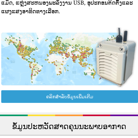
ແມັດ, ແຫຼ່ງສະຫນອງພະລັງງານ USB, ອຸປະກອນຕິດຕັ້ງແລະ
ແຜງແສງອາທິດທາງເລືອກ.
ຄລິກສຳລັບຂໍ້ມູນເພີ່ມເຕີມ
ຂໍ້ມູນປະຫວັດສາດຄຸນນະພາບອາກາດ