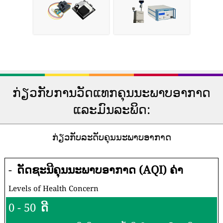
ກ່ຽວກັບການວັດແທກຄຸນນະພາບອາກາດ
ແລະມົນລະພິດ:
ກ່ຽວກັບລະດັບຄຸນນະພາບອາກາດ
-
ດັດຊະນີຄຸນນະພາບອາກາດ (AQI) ຄ່າ
Levels of Health Concern
0 - 50
ດີ