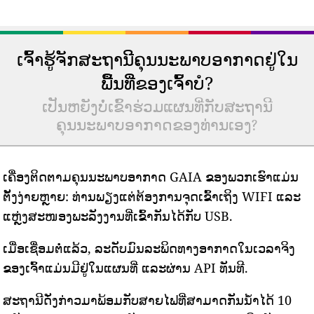
ເຈົ້າຮູ້ຈັກສະຖານີຄຸນນະພາບອາກາດຢູ່ໃນ
ພື້ນທີ່ຂອງເຈົ້າບໍ?
ເປັນຫຍັງບໍ່ເຂົ້າຮ່ວມແຜນທີ່ກັບສະຖານີ
ຄຸນນະພາບອາກາດຂອງທ່ານເອງ?
ເຄື່ອງຕິດຕາມຄຸນນະພາບອາກາດ GAIA ຂອງພວກເຮົາແມ່ນ
ຕັ້ງງ່າຍຫຼາຍ: ທ່ານພຽງແຕ່ຕ້ອງການຈຸດເຂົ້າເຖິງ WIFI ແລະ
ແຫຼ່ງສະໜອງພະລັງງານທີ່ເຂົ້າກັນໄດ້ກັບ USB.
ເມື່ອເຊື່ອມຕໍ່ແລ້ວ, ລະດັບມົນລະພິດທາງອາກາດໃນເວລາຈິງ
ຂອງເຈົ້າແມ່ນມີຢູ່ໃນແຜນທີ່ ແລະຜ່ານ API ທັນທີ.
ສະຖານີດັ່ງກ່າວມາພ້ອມກັບສາຍໄຟທີ່ສາມາດກັນນ້ໍາໄດ້ 10