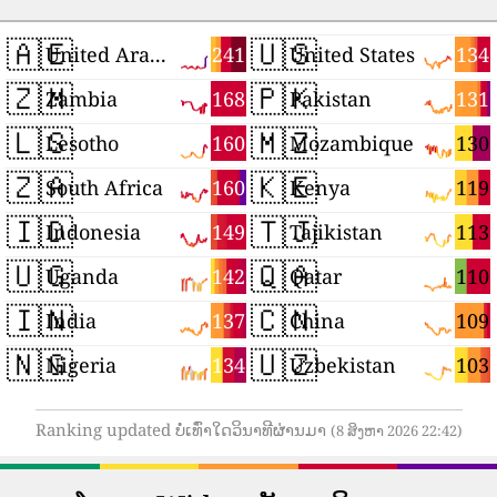
🇦🇪
🇺🇸
241
134
United Arab Emirates
United States
🇿🇲
🇵🇰
168
131
Zambia
Pakistan
🇱🇸
🇲🇿
160
130
Lesotho
Mozambique
🇿🇦
🇰🇪
160
119
South Africa
Kenya
🇮🇩
🇹🇯
149
113
Indonesia
Tajikistan
🇺🇬
🇶🇦
142
110
Uganda
Qatar
🇮🇳
🇨🇳
137
109
India
China
🇳🇬
🇺🇿
134
103
Nigeria
Uzbekistan
Ranking updated ບໍ່ເທົ່າໃດວິນາທີຜ່ານມາ
(8 ສິງຫາ 2026 22:42)