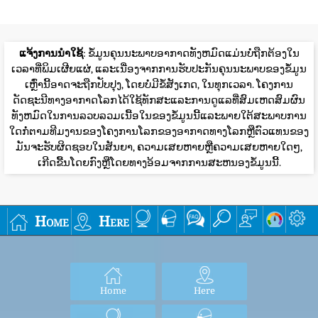
ແຈ້ງການນໍາໃຊ້
: ຂໍ້ມູນຄຸນນະພາບອາກາດທັງຫມົດແມ່ນບໍ່ຖືກຕ້ອງໃນ
ເວລາທີ່ພິມເຜີຍແຜ່, ແລະເນື່ອງຈາກການຮັບປະກັນຄຸນນະພາບຂອງຂໍ້ມູນ
ເຫຼົ່ານີ້ອາດຈະຖືກປັບປຸງ, ໂດຍບໍ່ມີຂໍ້ສັງເກດ, ໃນທຸກເວລາ. ໂຄງການ
ດັດຊະນີທາງອາກາດໂລກໄດ້ໃຊ້ທັກສະແລະການດູແລທີ່ສົມເຫດສົມຜົນ
ທັງຫມົດໃນການລວບລວມເນື້ອໃນຂອງຂໍ້ມູນນີ້ແລະພາຍໃຕ້ສະພາບການ
ໃດກໍ່ຕາມທີມງານຂອງໂຄງການໂລກຂອງອາກາດທາງໂລກຫຼືຕົວແທນຂອງ
ມັນຈະຮັບຜິດຊອບໃນສັນຍາ, ຄວາມເສຍຫາຍຫຼືຄວາມເສຍຫາຍໃດໆ,
ເກີດຂື້ນໂດຍກົງຫຼືໂດຍທາງອ້ອມຈາກການສະຫນອງຂໍ້ມູນນີ້.
Home
Here
Home
Here