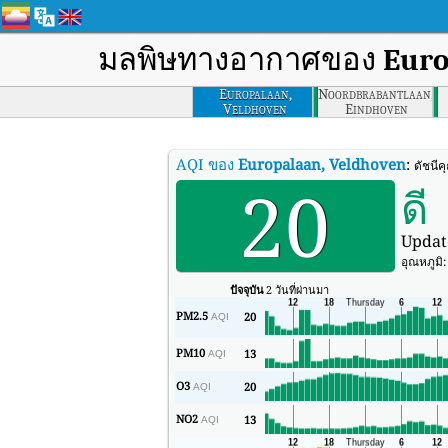
มลพิษทางอากาศของ
Euro
Europalaan,
Noordbrabantlaan,
Veldhoven
Eindhoven
AQI ของ
Europalaan, Veldhoven
:
ดัชนี
20
ดี
Updat
อุณหภูมิ
ปัจจุบัน
2 วันที่ผ่านมา
PM2.5
20
AQI
PM10
13
AQI
O3
20
AQI
NO2
13
AQI