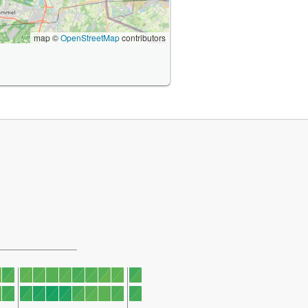
map ©
OpenStreetMap
contributors