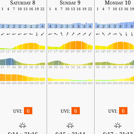
Saturday 8
Sunday 9
Monday 10
1
4
7
10
13
16
19
22
1
4
7
10
13
16
19
22
1
4
7
10
13
16
19
3
2
2
2
2
1
2
4
4
3
2
2
3
5
3
4
4
2
3
3
6
7
8
13°
11°
15°
23°
27°
29°
27°
20°
17°
17°
20°
29°
34°
35°
30°
23°
21°
19°
22°
29°
33°
31°
25
67
77
64
36
23
18
22
33
39
53
41
23
14
14
20
32
38
40
35
24
19
23
46
1023
1023
1023
1022
1020
1018
1017
1017
1017
1015
1015
1015
1014
1013
1013
1015
1014
1013
1014
1015
1015
1016
101
6
6
6
UVI:
UVI:
UVI: