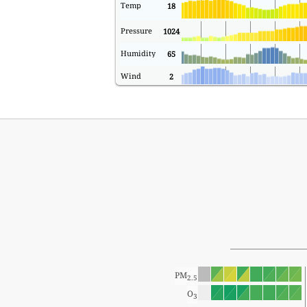
Temp
18
Pressure
1024
Humidity
65
Wind
2
PM
2.5
O
3