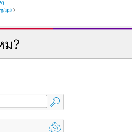
70
g/api/
)
ไหม?