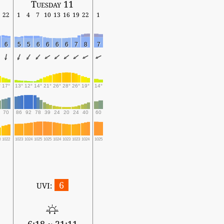
Tuesday 11
22
1
4
7
10
13
16
19
22
1
6
5
5
6
6
6
6
7
8
7
°
17°
13°
12°
14°
21°
26°
28°
26°
19°
14°
70
86
92
78
39
24
20
24
40
60
8
1022
1023
1024
1025
1025
1024
1023
1023
1024
1025
6
UVI: