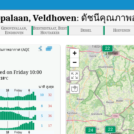
palaan, Veldhoven
: ดัชนีคุณภาพ
Genovevalaan,
Biestsestraat, Biest
Dessel
Hoevenen
Eindhoven
Houtakker
คุณภาพอากาศ (AQI) แบบเรียลไทม์ของ Europalaan, Veldhoven
+
−
ed on Friday 10:00
:
18
°C
นาที
สูงสุด
10
32
8
34
5
36
1
17