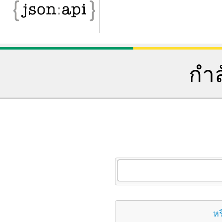
กำล
หร