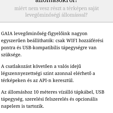
miért nem vesz részt a térképen saját
levegőminőségi állomással?
GAIA levegőminőség-figyelőink nagyon
egyszerűen beállíthatók: csak WIFI hozzáférési
pontra és USB-kompatibilis tápegységre van
szüksége.
A csatlakozást követően a valós idejű
légszennyezettségi szint azonnal elérhető a
térképeken és az API-n keresztül.
Az állomáshoz 10 méteres vízálló tápkábel, USB
tápegység, szerelési felszerelés és opcionális
napelem is tartozik.