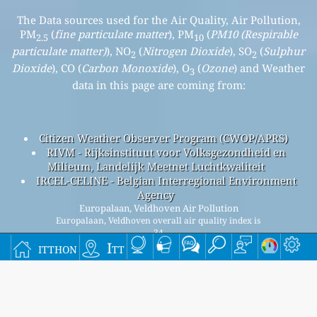
The Data sources used for the Air Quality, Air Pollution,
PM
(
fine particulate matter
), PM
(
PM10 (Respirable
2.5
10
particulate matter)
), NO
(
Nitrogen Dioxide
), SO
(
Sulphur
2
2
Dioxide
), CO (
Carbon Monoxide
), O
(
Ozone
) and Weather
3
data in this page are coming from:
Citizen Weather Observer Program (CWOP/APRS)
RIVM - Rijksinstituut voor Volksgezondheid en
Milieum, Landelijk Meetnet Luchtkwaliteit
IRCEL-CELINE - Belgian Interregional Environment
Agency
Europalaan, Veldhoven Air Pollution
Europalaan, Veldhoven overall air quality index is
34
itthon
Itt
Europalaan, Veldhoven PM
(fine particulate matter) AQI is
2.5
26 - Europalaan, Veldhoven PM
(PM10 (Respirable
10
particulate matter)) AQI is 16 - Europalaan, Veldhoven NO
2
(Nitrogen Dioxide) AQI is 6 - Europalaan, Veldhoven SO
2
(Sulphur Dioxide) AQI is n/a - Europalaan, Veldhoven O
3
(Ozone) AQI is 34 - Europalaan, Veldhoven CO (Carbon