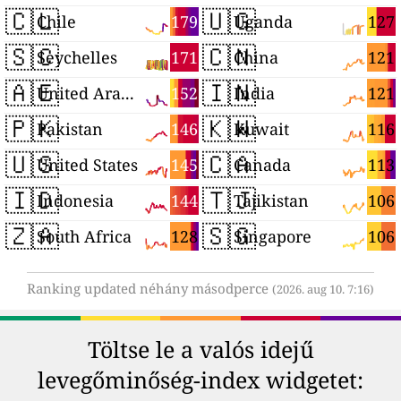
🇨🇱
🇺🇬
179
127
Chile
Uganda
🇸🇨
🇨🇳
171
121
Seychelles
China
🇦🇪
🇮🇳
152
121
United Arab Emirates
India
🇵🇰
🇰🇼
146
116
Pakistan
Kuwait
🇺🇸
🇨🇦
145
113
United States
Canada
🇮🇩
🇹🇯
144
106
Indonesia
Tajikistan
🇿🇦
🇸🇬
128
106
South Africa
Singapore
Ranking updated néhány másodperce
(2026. aug 10. 7:16)
Töltse le a valós idejű
levegőminőség-index widgetet: