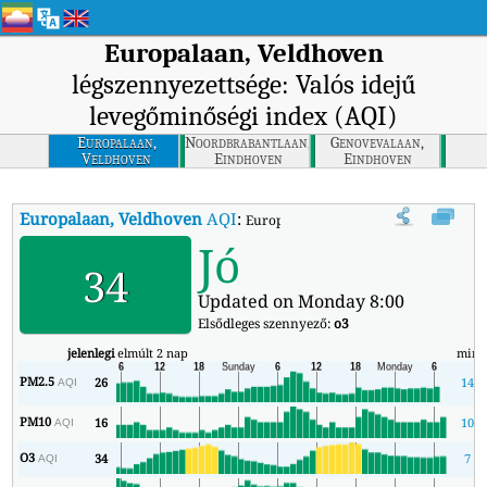
Europalaan, Veldhoven
légszennyezettsége: Valós idejű
levegőminőségi index (AQI)
Europalaan,
Noordbrabantlaan,
Genovevalaan,
Veldhoven
Eindhoven
Eindhoven
Europalaan, Veldhoven
AQI
:
Europalaan, Veldhoven valós idejű lev
Jó
34
Updated on Monday 8:00
Elsődleges szennyező:
o3
jelenlegi
elmúlt 2 nap
min
PM2.5
26
14
AQI
PM10
16
10
AQI
O3
34
7
AQI