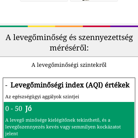
A levegőminőség és szennyezettség
méréséről:
A levegőminőségi szintekről
-
Levegőminőségi index (AQI) értékek
Az egészségügyi aggályok szintjei
0 - 50
Jó
A levegő minősége kielégítőnek tekinthető, és a
levegőszennyezés kevés vagy semmilyen kockázatot
jelent