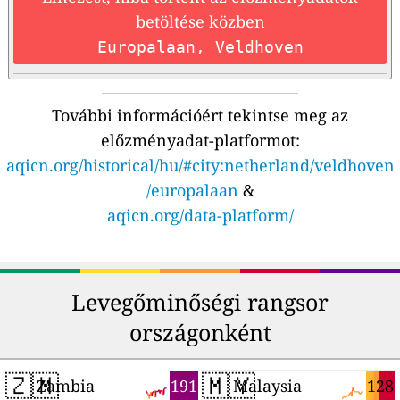
betöltése közben
Europalaan, Veldhoven
További információért tekintse meg az
előzményadat-platformot:
aqicn.org/historical/hu/#city:netherland/veldhoven
/europalaan
&
aqicn.org/data-platform/
Levegőminőségi rangsor
országonként
🇿🇲
🇲🇾
191
128
Zambia
Malaysia