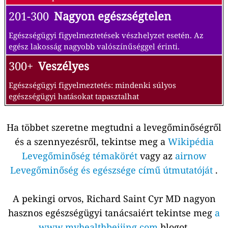
201-300
Nagyon egészségtelen
Egészségügyi figyelmeztetések vészhelyzet esetén. Az
egész lakosság nagyobb valószínűséggel érinti.
300+
Veszélyes
Egészségügyi figyelmeztetés: mindenki súlyos
egészségügyi hatásokat tapasztalhat
Ha többet szeretne megtudni a levegőminőségről
és a szennyezésről, tekintse meg a
Wikipédia
Levegőminőség témakörét
vagy az
airnow
Levegőminőség és egészsége című útmutatóját
.
A pekingi orvos, Richard Saint Cyr MD nagyon
hasznos egészségügyi tanácsaiért tekintse meg
a
www.myhealthbeijing.com
blogot.