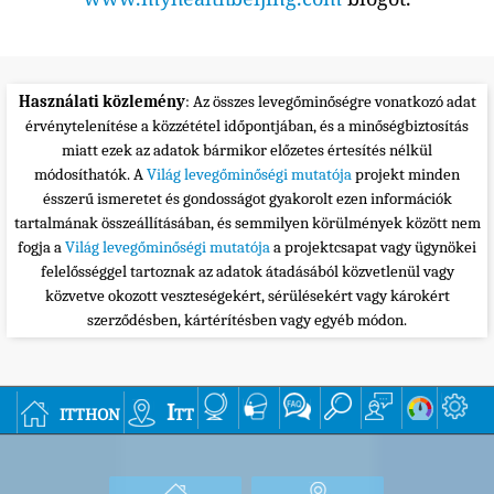
Használati közlemény
: Az összes levegőminőségre vonatkozó adat
érvénytelenítése a közzététel időpontjában, és a minőségbiztosítás
miatt ezek az adatok bármikor előzetes értesítés nélkül
módosíthatók. A
Világ levegőminőségi mutatója
projekt minden
ésszerű ismeretet és gondosságot gyakorolt ezen információk
tartalmának összeállításában, és semmilyen körülmények között nem
fogja a
Világ levegőminőségi mutatója
a projektcsapat vagy ügynökei
felelősséggel tartoznak az adatok átadásából közvetlenül vagy
közvetve okozott veszteségekért, sérülésekért vagy károkért
szerződésben, kártérítésben vagy egyéb módon.
itthon
Itt