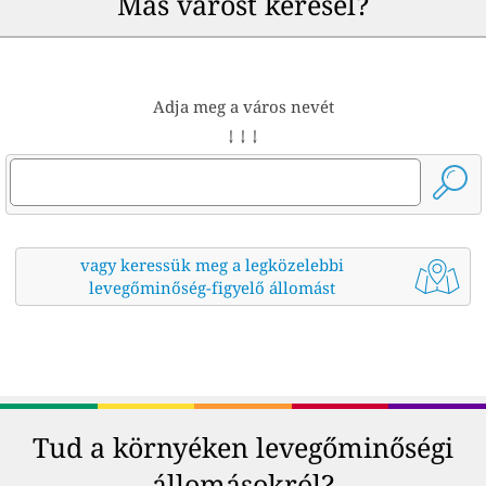
Más várost keresel?
Adja meg a város nevét
↓ ↓ ↓
vagy keressük meg a legközelebbi
levegőminőség-figyelő állomást
Tud a környéken levegőminőségi
állomásokról?