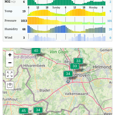
NO2
6
2
AQI
Temp
19
9
Pressure
1013
1012
Humidity
68
20
Wind
3
0
+
−