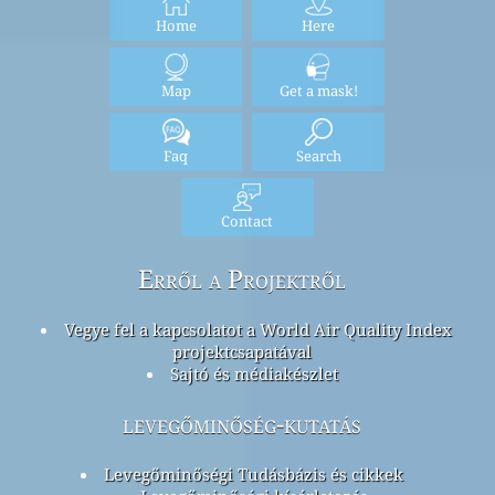
Home
Here
Map
Get a mask!
Faq
Search
Contact
Erről a Projektről
Vegye fel a kapcsolatot a World Air Quality Index
projektcsapatával
Sajtó és médiakészlet
levegőminőség-kutatás
Levegőminőségi Tudásbázis és cikkek