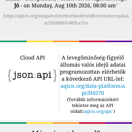
Jó
- on Monday, Aug 10th 2026, 08:00 am
”
https://aqicn.org/snapshot/netherland/veldhoven/europalaa
n/20260810-08/hu/?cs
Cloud API
A levegőminőség-figyelő
állomás valós idejű adatai
programozottan elérhetők
a következő API URL-lel:
aqicn.org/data-platform/a
pi/H4570
(
További információkért
tekintse meg az API
oldalt:
aqicn.org/api/
)