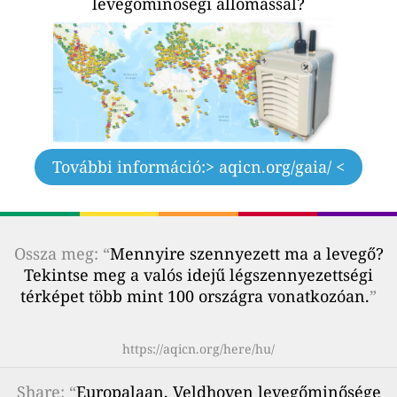
levegőminőségi állomással?
További információ:
> aqicn.org/gaia/ <
Ossza meg: “
Mennyire szennyezett ma a levegő?
Tekintse meg a valós idejű légszennyezettségi
térképet több mint 100 országra vonatkozóan.
”
https://aqicn.org/here/hu/
Share
: “
Europalaan, Veldhoven levegőminősége