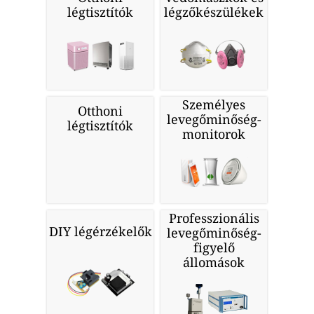
légtisztítók
légzőkészülékek
Személyes
Otthoni
levegőminőség-
légtisztítók
monitorok
Professzionális
DIY légérzékelők
levegőminőség-
figyelő
állomások