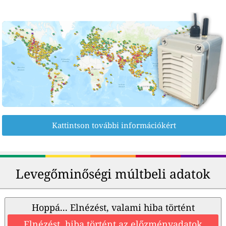
Kattintson további információkért
Levegőminőségi múltbeli adatok
Hoppá... Elnézést, valami hiba történt
Elnézést, hiba történt az előzményadatok