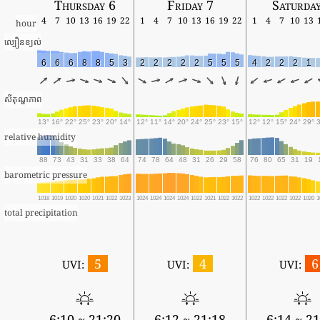
Thursday 6
Friday 7
Saturda
4
7
10
13
16
19
22
1
4
7
10
13
16
19
22
1
4
7
10
13
hour
ល្បឿនខ្យល់
6
6
6
8
8
5
3
2
2
2
2
2
5
5
5
4
2
2
2
1
សីតុណ្ហភាព
13°
16°
22°
25°
23°
20°
14°
12°
11°
14°
20°
24°
25°
23°
15°
12°
12°
15°
24°
29°
relative humidity
88
73
43
31
33
38
64
74
78
64
48
31
26
29
58
76
80
65
31
19
barometric pressure
1018
1019
1020
1020
1021
1022
1023
1024
1024
1024
1024
1022
1021
1022
1022
1022
1022
1022
1022
1020
1
total precipitation
5
4
6
UVI:
UVI:
UVI:
6:10 ~ 21:20
6:12 ~ 21:18
6:14 ~ 21