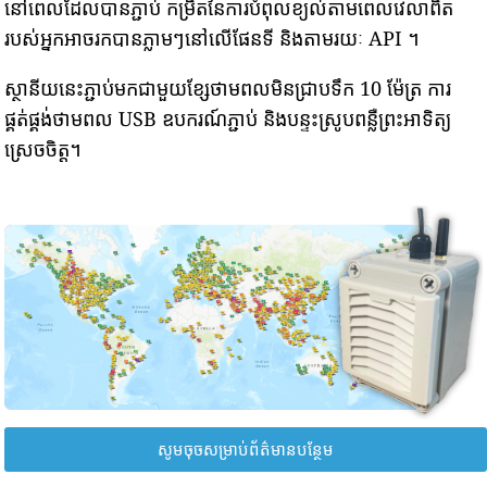
នៅពេលដែលបានភ្ជាប់ កម្រិតនៃការបំពុលខ្យល់តាមពេលវេលាពិត
របស់អ្នកអាចរកបានភ្លាមៗនៅលើផែនទី និងតាមរយៈ API ។
ស្ថានីយនេះភ្ជាប់មកជាមួយខ្សែថាមពលមិនជ្រាបទឹក 10 ម៉ែត្រ ការ
ផ្គត់ផ្គង់ថាមពល USB ឧបករណ៍ភ្ជាប់ និងបន្ទះស្រូបពន្លឺព្រះអាទិត្យ
ស្រេចចិត្ត។
សូមចុចសម្រាប់ព័ត៌មានបន្ថែម