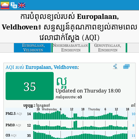
ការបំពុលខ្យល់របស់
Europalaan,
Veldhoven
៖ សន្ទស្សន៍គុណភាពខ្យល់តាមពេល
វេលាជាក់ស្តែង (AQI)
Europalaan,
Noordbrabantlaan,
Genovevalaan,
Veldhoven
Eindhoven
Eindhoven
AQI របស់
Europalaan, Veldhoven
:
សន្ទស្សន៍គុណភាពខ្យល់តាមពេលវេលាពិ
ល្អ
35
Updated on Thursday 18:00
ការបំពុលបឋម:
o3
បច្ចុប្បន្ន
2 ថ្ងៃកន្លងទៅ
នាទី
PM2.5
14
10
AQI
PM10
12
8
AQI
O3
35
11
AQI