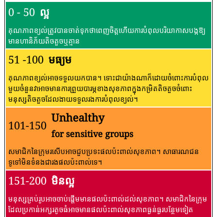
0 - 50
ល្អ
គុណភាពខ្យល់ត្រូវបានចាត់ទុកថាពេញចិត្តហើយការបំពុលបរិយាកាសបង្កឱ្យ
មានហានិភ័យតិចតួចឬគ្មាន
51 -100
មធ្យម
គុណភាពខ្យល់អាចទទួលយកបាន។ ទោះជាយ៉ាងណាក៏ដោយចំពោះការបំពុល
មួយចំនួនវាអាចមានការព្រួយបារម្ភខាងសុខភាពក្នុងកម្រិតតិចតួចចំពោះ
មនុស្សតិចតួចដែលងាយទទួលរងការបំពុលខ្យល់។
Unhealthy
101-150
for sensitive groups
សមាជិកនៃក្រុមរសើបអាចជួបប្រទះផលប៉ះពាល់សុខភាព។ សាធារណជន​
ទូទៅ​មិន​ទំនង​ជា​រង​ផល​ប៉ះពាល់​ទេ។
151-200
មិនល្អ
មនុស្សគ្រប់រូបអាចចាប់ផ្តើមមានផលប៉ះពាល់ដល់សុខភាព។ សមាជិកនៃក្រុម
ដែលប្រកាន់អក្សរតូចធំអាចមានផលប៉ះពាល់សុខភាពធ្ងន់ធ្ងរបន្ថែមទៀត