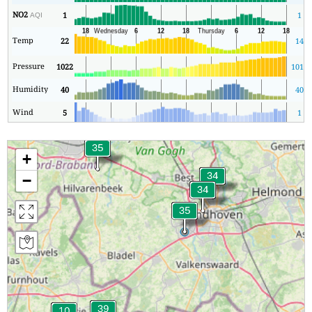
NO2
1
1
AQI
Temp
22
14
Pressure
1022
1011
Humidity
40
40
Wind
5
1
+
−