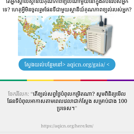
តើអ្នកស្គាល់ស្ថានីយ៍គុណភាពខ្យល់ណាមួយនៅក្នុងតំបន់របស់អ្នក
ទេ?
ហេតុអ្វីមិនចូលរួមផែនទីជាមួយស្ថានីយ៍គុណភាពខ្យល់របស់អ្នក?
ស្វែងយល់បន្ថែមនៅ
> aqicn.org/gaia/ <
ចែករំលែក: “
តើ​ខ្យល់​សព្វថ្ងៃ​បំពុល​កម្រិត​ណា? សូមពិនិត្យមើល
ផែនទីបំពុលអាកាសតាមពេលវេលាជាក់ស្តែង សម្រាប់ជាង 100
ប្រទេស។
”
https://aqicn.org/here/km/