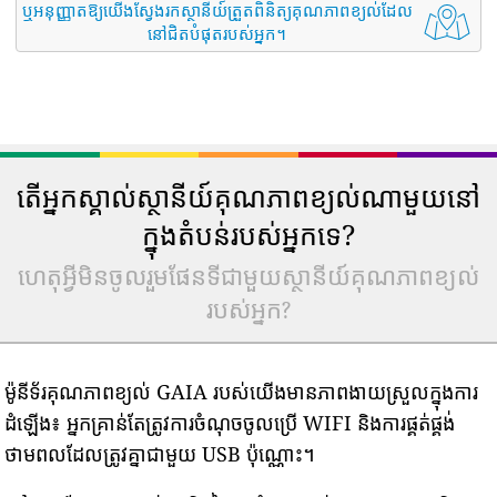
ឬអនុញ្ញាតឱ្យយើងស្វែងរកស្ថានីយ៍ត្រួតពិនិត្យគុណភាពខ្យល់ដែល
នៅជិតបំផុតរបស់អ្នក។
តើអ្នកស្គាល់ស្ថានីយ៍គុណភាពខ្យល់ណាមួយនៅ
ក្នុងតំបន់របស់អ្នកទេ?
ហេតុអ្វីមិនចូលរួមផែនទីជាមួយស្ថានីយ៍គុណភាពខ្យល់
របស់អ្នក?
ម៉ូនីទ័រគុណភាពខ្យល់ GAIA របស់យើងមានភាពងាយស្រួលក្នុងការ
ដំឡើង៖ អ្នកគ្រាន់តែត្រូវការចំណុចចូលប្រើ WIFI និងការផ្គត់ផ្គង់
ថាមពលដែលត្រូវគ្នាជាមួយ USB ប៉ុណ្ណោះ។