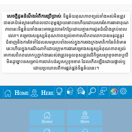
សេចក្តីជូនដំណឹងអំពីការប្រើប្រាស់
: ទិន្នន័យគុណភាពខ្យល់ទាំងអស់មិនត្រូវ
បានគេប៉ាន់ស្មាននៅពេលបោះពុម្ភផ្សាយនោះទេហើយដោយសារតែការធានាគុណ
ភាពនេះទិន្នន័យទាំងនេះអាចត្រូវបានកែប្រែដោយគ្មានការជូនដំណឹងគ្រប់ពេល
វេលា។ គម្រោងសន្ទស្សន៍គុណភាពខ្យល់អាកាសពិភពលោកបានអនុវត្តនូវ
ជំនាញនិងការថែទាំដែលសមស្របទាំងអស់ក្នុងការចងក្រងមាតិកានៃព័ត៌មាន
នេះហើយក្នុងករណីណាក៏ដោយក្រុមការងារគម្រោងសន្ទស្សន៍គុណភាពខ្យល់
អាកាសពិភពលោកឬភ្នាក់ងាររបស់វាត្រូវទទួលខុសត្រូវលើកិច្ចសន្យាខូចខាតឬបើ
មិនដូច្នោះទេសម្រាប់ការបាត់បង់របួសឬខូចខាត ដែលកើតឡើងដោយផ្ទាល់ឬ
ដោយប្រយោលពីការផ្គត់ផ្គង់ទិន្នន័យនេះ។
Home
Here
Home
Here