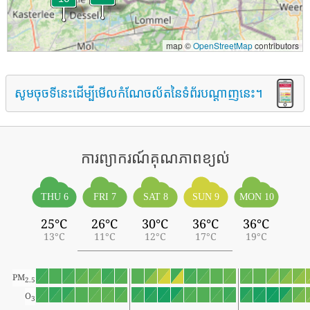
map ©
OpenStreetMap
contributors
សូមចុចទីនេះដើម្បីមើលកំណែចល័តនៃទំព័របណ្តាញនេះ។
ការព្យាករណ៍គុណភាពខ្យល់
THU 6
FRI 7
SAT 8
SUN 9
MON 10
25°C
26°C
30°C
36°C
36°C
13°C
11°C
12°C
17°C
19°C
PM
2.5
O
3