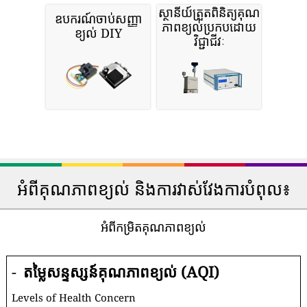
ស្ថានីយ៍ត្រួតពិនិត្យគុណ
ឧបករណ៍ចាប់សញ្ញា
ភាពខ្យល់ប្រកបដោយ
ខ្យល់ DIY
វិជ្ជាជីវៈ
អំពីគុណភាពខ្យល់ និងការវាស់វែងការបំពុល៖
អំពីកម្រិតគុណភាពខ្យល់
-
តម្លៃសន្ទស្សន៍គុណភាពខ្យល់ (AQI)
Levels of Health Concern