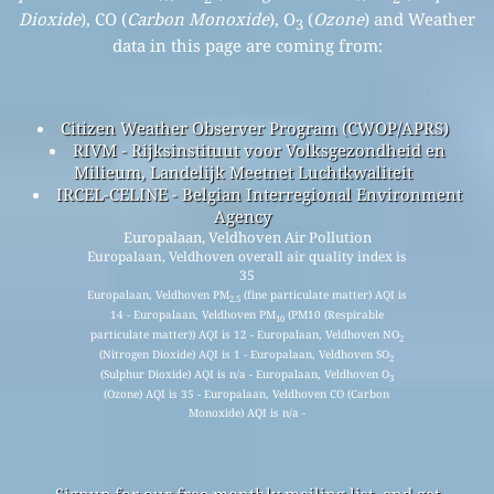
Dioxide
), CO (
Carbon Monoxide
), O
(
Ozone
) and Weather
3
data in this page are coming from:
Citizen Weather Observer Program (CWOP/APRS)
RIVM - Rijksinstituut voor Volksgezondheid en
Milieum, Landelijk Meetnet Luchtkwaliteit
IRCEL-CELINE - Belgian Interregional Environment
Agency
Europalaan, Veldhoven Air Pollution
Europalaan, Veldhoven overall air quality index is
35
Europalaan, Veldhoven PM
(fine particulate matter) AQI is
2.5
14 - Europalaan, Veldhoven PM
(PM10 (Respirable
10
particulate matter)) AQI is 12 - Europalaan, Veldhoven NO
2
(Nitrogen Dioxide) AQI is 1 - Europalaan, Veldhoven SO
2
(Sulphur Dioxide) AQI is n/a - Europalaan, Veldhoven O
3
(Ozone) AQI is 35 - Europalaan, Veldhoven CO (Carbon
Monoxide) AQI is n/a -
Signup for our free monthly mailing list, and get