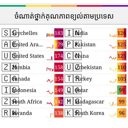
ចំណាត់ថ្នាក់គុណភាពខ្យល់តាមប្រទេស
🇸🇨
🇮🇳
183
126
Seychelles
India
🇦🇪
🇵🇰
179
125
United Arab Emirates
Pakistan
🇺🇸
🇨🇳
174
125
United States
China
🇿🇲
🇺🇿
158
110
Zambia
Uzbekistan
🇨🇦
🇹🇷
154
105
Canada
Turkey
🇮🇩
🇶🇦
149
99
Indonesia
Qatar
🇿🇦
🇲🇬
142
99
South Africa
Madagascar
🇷🇼
🇰🇷
138
96
Rwanda
South Korea