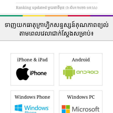
Ranking updated មួយនាទីមុន
(៦ សីហា ២០២៦ ១៧:៤៤)
ទាញយកធាតុក្រាហ្វិកសន្ទស្សន៍គុណភាពខ្យល់
តាមពេលវេលាជាក់ស្តែងសម្រាប់៖
iPhone & iPad
Android
Windows Phone
Windows PC