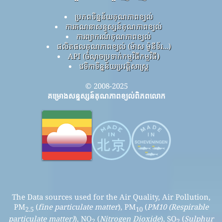
ប្រភពទិន្នន័យគុណភាពខ្យល់
ការគណនាសន្ទស្សន៍គុណភាពខ្យល់
ការព្យាករណ៍គុណភាពខ្យល់
ផលិតផលគុណភាពខ្យល់ (ម៉ាស ម៉ូនីទ័រ...)
API (ចំណុចប្រទាក់កម្មវិធីកម្មវិធី)
វេទិកាទិន្នន័យប្រវត្តិសាស្ត្រ
© 2008-2025
គម្រោងសន្ទស្សន៍គុណភាពខ្យល់ពិភពលោក
The Data sources used for the Air Quality, Air Pollution,
PM
(
fine particulate matter
), PM
(
PM10 (Respirable
2.5
10
particulate matter)
), NO
(
Nitrogen Dioxide
), SO
(
Sulphur
2
2