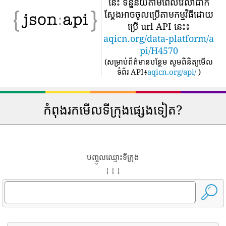
នេះ ទិន្នន័យតាមពេលវេលាជាក់
ស្តែងអាចចូលប្រើតាមកម្មវិធីដោយ
ប្រើ url API នេះ៖
aqicn.org/data-platform/a
pi/H4570
(
សម្រាប់ព័ត៌មានបន្ថែម សូមពិនិត្យមើល
ទំព័រ API៖
aqicn.org/api/
)
កំពុងរកមើលទីក្រុងផ្សេងទៀត?
បញ្ចូលឈ្មោះទីក្រុង
↓ ↓ ↓