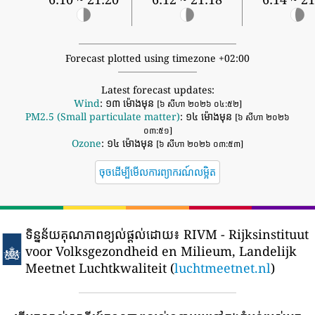
Forecast plotted using timezone +02:00
Latest forecast updates:
Wind
: ១៣ ម៉ោងមុន
[៦ សីហា ២០២៦ ០៤:៥២]
PM2.5 (Small particulate matter)
: ១៤ ម៉ោងមុន
[៦ សីហា ២០២៦
០៣:៥១]
Ozone
: ១៤ ម៉ោងមុន
[៦ សីហា ២០២៦ ០៣:៥៣]
ចុចដើម្បីមើលការព្យាករណ៍លម្អិត
ទិន្នន័យគុណភាពខ្យល់ផ្តល់ដោយ៖
RIVM - Rijksinstituut
voor Volksgezondheid en Milieum, Landelijk
Meetnet Luchtkwaliteit (
luchtmeetnet.nl
)