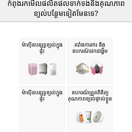
កំពុងរកមើលផលិតផលទាក់ទងនឹងគុណភាព
ខ្យល់បន្ថែមទៀតមែនទេ?
ម៉ាស៊ីនបន្សុទ្ធខ្យល់ក្នុង
របាំងការពារ និង
ផ្ទះ
ឧបករណ៍ដកដង្ហើម
ម៉ាស៊ីនបន្សុទ្ធខ្យល់ក្នុង
ឧបករណ៍ត្រួតពិនិត្យ
ផ្ទះ
គុណភាពខ្យល់ផ្ទាល់ខ្លួន