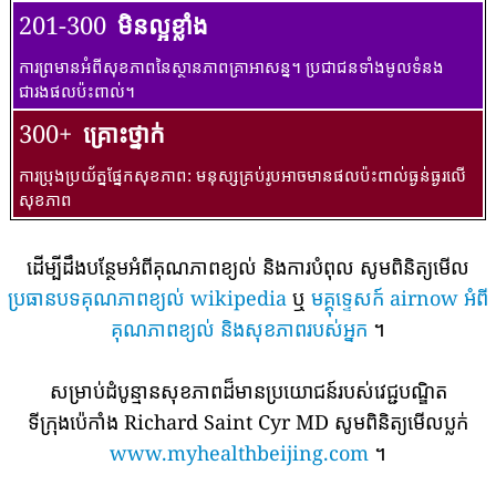
201-300
មិនល្អខ្លាំង
ការព្រមានអំពីសុខភាពនៃស្ថានភាពគ្រាអាសន្ន។ ប្រជាជនទាំងមូលទំនង
ជារងផលប៉ះពាល់។
300+
គ្រោះថ្នាក់
ការប្រុងប្រយ័ត្នផ្នែកសុខភាព: មនុស្សគ្រប់រូបអាចមានផលប៉ះពាល់ធ្ងន់ធ្ងរលើ
សុខភាព
ដើម្បីដឹងបន្ថែមអំពីគុណភាពខ្យល់ និងការបំពុល សូមពិនិត្យមើល
ប្រធានបទគុណភាពខ្យល់ wikipedia
ឬ
មគ្គុទ្ទេសក៍ airnow អំពី
គុណភាពខ្យល់ និងសុខភាពរបស់អ្នក
។
សម្រាប់ដំបូន្មានសុខភាពដ៏មានប្រយោជន៍របស់វេជ្ជបណ្ឌិត
ទីក្រុងប៉េកាំង Richard Saint Cyr MD សូមពិនិត្យមើលប្លក់
www.myhealthbeijing.com
។