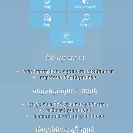
Map
Get a mask!
Faq
Search
Contact
អំពីគម្រោងនេះ។
ទាក់ទងក្រុមគម្រោងសន្ទស្សន៍គុណភាពខ្យល់ពិភពលោក
កញ្ចប់ព័ត៌មាន និងប្រព័ន្ធផ្សព្វផ្សាយ
ការស្រាវជ្រាវគុណភាពខ្យល់
មូលដ្ឋានចំណេះដឹងអំពីគុណភាពខ្យល់ និងអត្ថបទ
ការពិសោធន៍គុណភាពខ្យល់
ការវិភាគឧបករណ៍ចាប់សញ្ញាគុណភាពខ្យល់
សំណួរដែលសួរញឹកញាប់