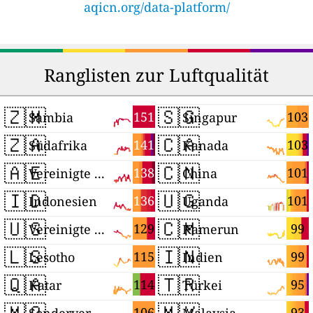
aqicn.org/data-platform/
Ranglisten zur Luftqualität
🇿🇲
🇸🇬
151
103
Sambia
Singapur
🇿🇦
🇨🇦
141
103
Südafrika
Kanada
🇦🇪
🇨🇳
138
101
Vereinigte Arabische Emirate
China
🇮🇩
🇺🇬
136
101
Indonesien
Uganda
🇺🇸
🇨🇲
129
99
Vereinigte Staaten
Kamerun
🇱🇸
🇮🇳
115
99
Lesotho
Indien
🇶🇦
🇹🇷
114
95
Katar
Türkei
🇲🇴
🇲🇾
106
93
Sonderverwaltungsregion Macau
Malaysia