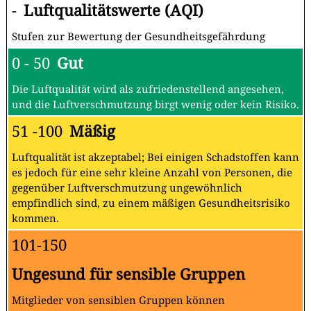
-
Luftqualitätswerte (AQI)
Stufen zur Bewertung der Gesundheitsgefährdung
0 - 50
Gut
Die Luftqualität wird als zufriedenstellend angesehen,
und die Luftverschmutzung birgt wenig oder kein Risiko.
51 -100
Mäßig
Luftqualität ist akzeptabel; Bei einigen Schadstoffen kann
es jedoch für eine sehr kleine Anzahl von Personen, die
gegenüber Luftverschmutzung ungewöhnlich
empfindlich sind, zu einem mäßigen Gesundheitsrisiko
kommen.
101-150
Ungesund für sensible Gruppen
Mitglieder von sensiblen Gruppen können