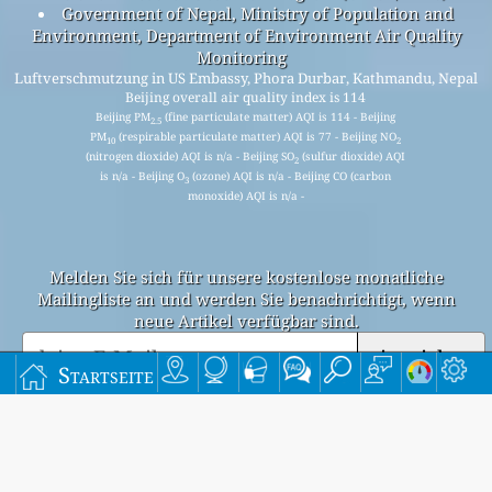
Government of Nepal, Ministry of Population and
Environment, Department of Environment Air Quality
Monitoring
Luftverschmutzung in US Embassy, Phora Durbar, Kathmandu, Nepal
Beijing overall air quality index is 114
Beijing PM
(fine particulate matter) AQI is 114 - Beijing
2.5
PM
(respirable particulate matter) AQI is 77 - Beijing NO
10
2
(nitrogen dioxide) AQI is n/a - Beijing SO
(sulfur dioxide) AQI
2
is n/a - Beijing O
(ozone) AQI is n/a - Beijing CO (carbon
3
monoxide) AQI is n/a -
Melden Sie sich für unsere kostenlose monatliche
Mailingliste an und werden Sie benachrichtigt, wenn
neue Artikel verfügbar sind.
einreichen
Startseite
This page has been generated on Tuesday, Aug 4th 2026, 14:17 pm CST from jp2n