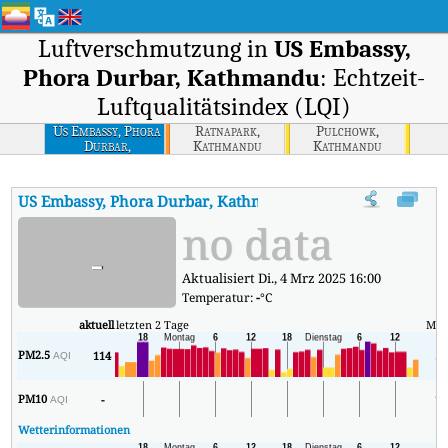
Luftverschmutzung in
US Embassy,
Phora Durbar, Kathmandu
: Echtzeit-
Luftqualitätsindex (LQI)
Us Embassy, Phora
Ratnapark,
Pulchowk,
Durbar,
Kathmandu
Kathmandu
Kathmandu
US Embassy, Phora Durbar, Kathmandu
AQI
:
US Embassy, Phora
no data
-
Aktualisiert Di., 4 Mrz 2025 16:00
Temperatur:
-
°C
aktuell
letzten 2 Tage
Min
PM2.5
114
50
AQI
PM10
-
70
AQI
Wetterinformationen