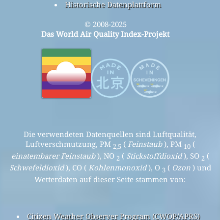
Historische Datenplattform
© 2008-2025
Das World Air Quality Index-Projekt
Die verwendeten Datenquellen sind Luftqualität,
Luftverschmutzung, PM
(
Feinstaub
), PM
(
2,5
10
einatembarer Feinstaub
), NO
(
Stickstoffdioxid
), SO
(
2
2
Schwefeldioxid
), CO (
Kohlenmonoxid
), O
(
Ozon
) und
3
Wetterdaten auf dieser Seite stammen von:
Citizen Weather Observer Program (CWOP/APRS)