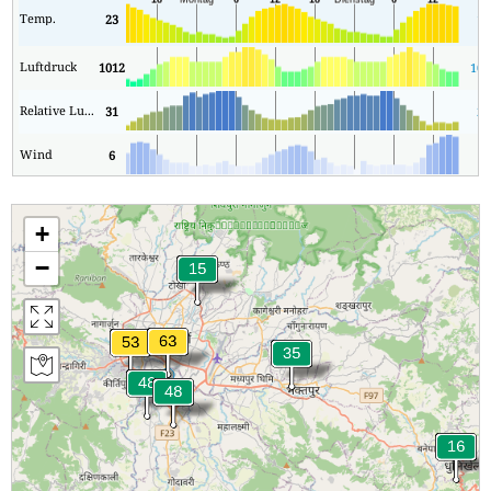
Temp.
23
10
Luftdruck
1012
101
Relative Luftfeuchtigkeit
31
25
Wind
6
1
+
−