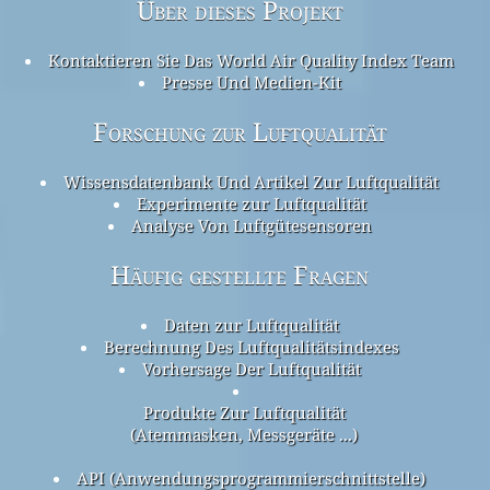
Über dieses Projekt
Kontaktieren Sie Das World Air Quality Index Team
Presse Und Medien-Kit
Forschung zur Luftqualität
Wissensdatenbank Und Artikel Zur Luftqualität
Experimente zur Luftqualität
Analyse Von Luftgütesensoren
Häufig gestellte Fragen
Daten zur Luftqualität
Berechnung Des Luftqualitätsindexes
Vorhersage Der Luftqualität
Produkte Zur Luftqualität
(Atemmasken, Messgeräte ...)
API (Anwendungsprogrammierschnittstelle)