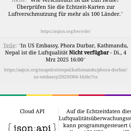
Überprüfen Sie die Echtzeit-Karten zur
Luftverschmutzung für mehr als 100 Länder.
”
https://aqicn.org/here/de/
Teile
: “
In US Embassy, Phora Durbar, Kathmandu,
Nepal ist die Luftqualität
Nicht verfügbar
- Di., 4
Mrz 2025 16:00
”
https://aqicn.org/snapshot/nepal/kathmandu/phora-durbar/
us-embassy/20250304-16/de/?cs
Cloud API
Auf die Echtzeitdaten die
Luftqualitätsüberwachungss
kann programmgesteuert 