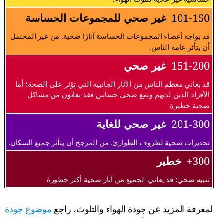
101-150
غير صحي للمجموعات الحساسة
قد يواجه أعضاء المجموعات الحساسة آثارًا صحية. من غير المحتمل
أن يتأثر عامة الناس.
151-200
غير صحي
قد يعاني معظم الناس من الآثار الجانبية التي تؤثر على الصحة؛ أما
الأفراد الذين لديهم وضع صحي حساس فقد يعانون من مشاكل
صحية خطيرة
201-300
غير صحي للغاية
تحذيرات صحية لظروف الطوارئ. من المرجح أن يتأثر جميع السكان.
300+
خطير
تنبيه صحي: قد يعاني الجميع من آثار صحية أكثر خطورة
لمعرفة المزيد عن جودة الهواء والتلوث، راجع
موضوع جودة