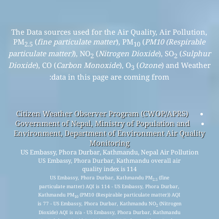
The Data sources used for the Air Quality, Air Pollution,
PM
(
fine particulate matter
), PM
(
PM10 (Respirable
2.5
10
particulate matter)
), NO
(
Nitrogen Dioxide
), SO
(
Sulphur
2
2
Dioxide
), CO (
Carbon Monoxide
), O
(
Ozone
) and Weather
3
data in this page are coming from:
Citizen Weather Observer Program (CWOP/APRS)
Government of Nepal, Ministry of Population and
Environment, Department of Environment Air Quality
Monitoring
US Embassy, Phora Durbar, Kathmandu, Nepal Air Pollution
US Embassy, Phora Durbar, Kathmandu overall air
quality index is 114
US Embassy, Phora Durbar, Kathmandu PM
(fine
2.5
particulate matter) AQI is 114 - US Embassy, Phora Durbar,
Kathmandu PM
(PM10 (Respirable particulate matter)) AQI
10
is 77 - US Embassy, Phora Durbar, Kathmandu NO
(Nitrogen
2
Dioxide) AQI is n/a - US Embassy, Phora Durbar, Kathmandu