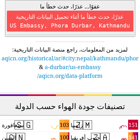
عفوًا... عذرًا، حدث خطأ ما
عذرًا، حدث خطأ ما أثناء تحميل البيانات التاريخية
US Embassy, Phora Durbar, Kathmandu
لمزيد من المعلومات، راجع منصة البيانات التاريخية:
aqicn.org/historical/ar/#city:nepal/kathmandu/phor
&
a-durbar/us-embassy
aqicn.org/data-platform/
تصنيفات جودة الهواء حسب الدولة
🇸🇬
🇿🇲
0
103
151
زامبيا
سنغافورة
🇨🇳
🇿🇦
6
100
141
جنوب أفريقيا
الصين