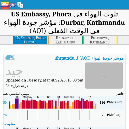
تلوث الهواء في
US Embassy, Phora
Durbar, Kathmandu
: مؤشر جودة الهواء
في الوقت الفعلي (AQI)
Us Embassy, Phora
Ratnapark,
Pulchowk,
Durbar,
Kathmandu
Kathmandu
Kathmandu
مؤشر جودة الهواء (AQI) لـ
 Embassy, Phora Durbar, Kathmandu
جيد
-
Updated on Tuesday, Mar 4th 2025, 16:00 pm
درجة حرارة:
-
°C
حاضِر
اليومين الماضيين
دقيقة
ال
PM2.5
5
50
114
AQI
PM10
4
70
-
AQI
معلومات ال