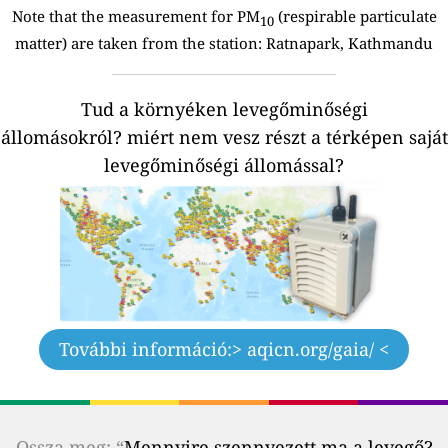
Note that the measurement for PM
(respirable particulate
10
matter) are taken from the station:
Ratnapark, Kathmandu
Tud a környéken levegőminőségi
állomásokról?
miért nem vesz részt a térképen saját
levegőminőségi állomással?
További információ:
> aqicn.org/gaia/ <
Ossza meg: “
Mennyire szennyezett ma a levegő?