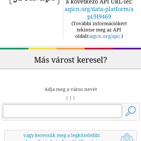
a következő API URL-lel:
aqicn.org/data-platform/a
pi/H9469
(
További információkért
tekintse meg az API
oldalt:
aqicn.org/api/
)
Más várost keresel?
Adja meg a város nevét
↓ ↓ ↓
vagy keressük meg a legközelebbi