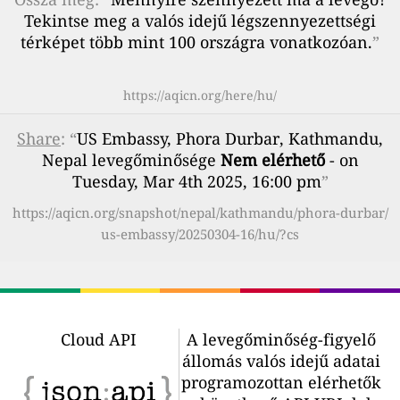
Tekintse meg a valós idejű légszennyezettségi
térképet több mint 100 országra vonatkozóan.
”
https://aqicn.org/here/hu/
Share
: “
US Embassy, Phora Durbar, Kathmandu,
Nepal levegőminősége
Nem elérhető
- on
Tuesday, Mar 4th 2025, 16:00 pm
”
https://aqicn.org/snapshot/nepal/kathmandu/phora-durbar/
us-embassy/20250304-16/hu/?cs
Cloud API
A levegőminőség-figyelő
állomás valós idejű adatai
programozottan elérhetők