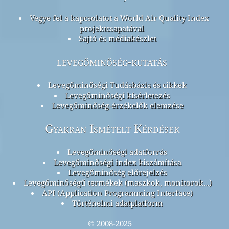
Vegye fel a kapcsolatot a World Air Quality Index
projektcsapatával
Sajtó és médiakészlet
levegőminőség-kutatás
Levegőminőségi Tudásbázis és cikkek
Levegőminőségi kísérletezés
Levegőminőség-érzékelők elemzése
Gyakran Ismételt Kérdések
Levegőminőségi adatforrás
Levegőminőségi index kiszámítása
Levegőminőség előrejelzés
Levegőminőségű termékek (maszkok, monitorok…)
API (Application Programming Interface)
Történelmi adatplatform
© 2008-2025