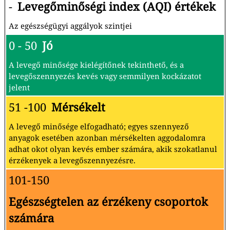
-
Levegőminőségi index (AQI) értékek
Az egészségügyi aggályok szintjei
0 - 50
Jó
A levegő minősége kielégítőnek tekinthető, és a
levegőszennyezés kevés vagy semmilyen kockázatot
jelent
51 -100
Mérsékelt
A levegő minősége elfogadható; egyes szennyező
anyagok esetében azonban mérsékelten aggodalomra
adhat okot olyan kevés ember számára, akik szokatlanul
érzékenyek a levegőszennyezésre.
101-150
Egészségtelen az érzékeny csoportok
számára