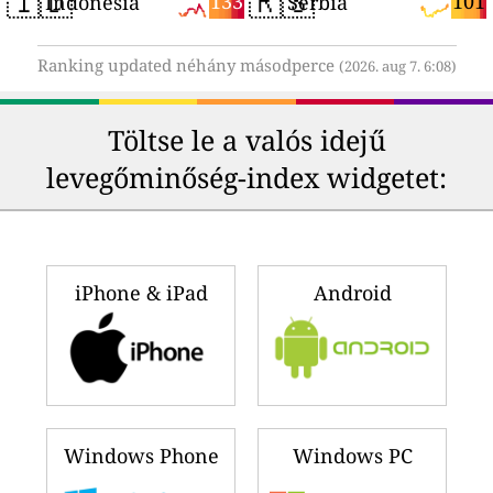
🇮🇩
🇷🇸
133
101
Indonesia
Serbia
Ranking updated néhány másodperce
(2026. aug 7. 6:08)
Töltse le a valós idejű
levegőminőség-index widgetet:
iPhone & iPad
Android
Windows Phone
Windows PC