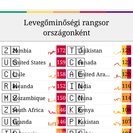
Levegőminőségi rangsor
országonként
🇿🇲
🇹🇯
172
125
Zambia
Tajikistan
🇺🇸
🇨🇦
159
123
United States
Canada
🇨🇱
🇦🇪
158
120
Chile
United Arab Emirates
🇷🇼
🇮🇳
152
116
Rwanda
India
🇲🇿
🇨🇳
150
114
Mozambique
China
🇿🇦
🇰🇪
146
108
South Africa
Kenya
🇺🇬
🇵🇰
146
107
Uganda
Pakistan