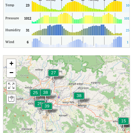
Temp
23
10
Pressure
1012
1010
Humidity
31
25
Wind
6
1
+
−