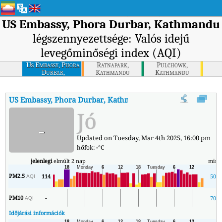
US Embassy, Phora Durbar, Kathmandu
légszennyezettsége: Valós idejű
levegőminőségi index (AQI)
Us Embassy, Phora
Ratnapark,
Pulchowk,
Durbar,
Kathmandu
Kathmandu
Kathmandu
US Embassy, Phora Durbar, Kathmandu
AQI
:
US Embassy, Phora
Jó
-
Updated on Tuesday, Mar 4th 2025, 16:00 pm
hőfok:
-
°C
jelenlegi
elmúlt 2 nap
min
PM2.5
114
50
AQI
PM10
-
70
AQI
Időjárási információk