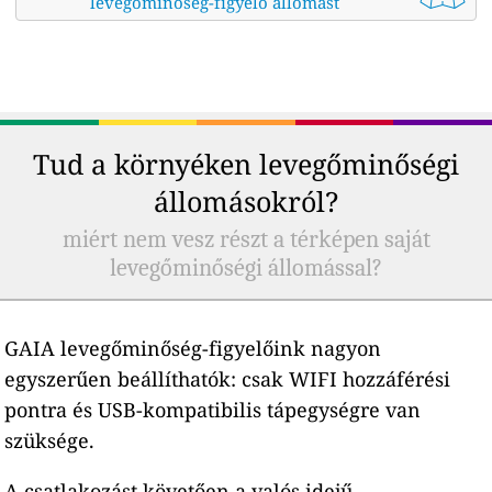
levegőminőség-figyelő állomást
Tud a környéken levegőminőségi
állomásokról?
miért nem vesz részt a térképen saját
levegőminőségi állomással?
GAIA levegőminőség-figyelőink nagyon
egyszerűen beállíthatók: csak WIFI hozzáférési
pontra és USB-kompatibilis tápegységre van
szüksége.
A csatlakozást követően a valós idejű