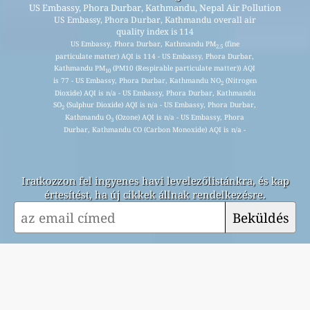
US Embassy, Phora Durbar, Kathmandu, Nepal Air Pollution
US Embassy, Phora Durbar, Kathmandu overall air
quality index is 114
US Embassy, Phora Durbar, Kathmandu PM
(fine
2.5
particulate matter) AQI is 114 - US Embassy, Phora Durbar,
Kathmandu PM
(PM10 (Respirable particulate matter)) AQI
10
is 77 - US Embassy, Phora Durbar, Kathmandu NO
(Nitrogen
2
Dioxide) AQI is n/a - US Embassy, Phora Durbar, Kathmandu
SO
(Sulphur Dioxide) AQI is n/a - US Embassy, Phora Durbar,
2
Kathmandu O
(Ozone) AQI is n/a - US Embassy, Phora
3
Durbar, Kathmandu CO (Carbon Monoxide) AQI is n/a -
Iratkozzon fel ingyenes havi levelezőlistánkra, és kap
értesítést, ha új cikkek állnak rendelkezésre.
Beküldés
This page has been generated on Friday, Aug 7th 2026, 14:08 pm CST from jp2n