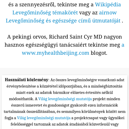
és a szennyezésről, tekintse meg a
Wikipédia
Levegőminőség témakörét
vagy az
airnow
Levegőminőség és egészsége című útmutatóját
.
A pekingi orvos, Richard Saint Cyr MD nagyon
hasznos egészségügyi tanácsaiért tekintse meg
a
www.myhealthbeijing.com
blogot.
Használati közlemény
: Az összes levegőminőségre vonatkozó adat
érvénytelenítése a közzététel időpontjában, és a minőségbiztosítás
miatt ezek az adatok bármikor előzetes értesítés nélkül
módosíthatók. A
Világ levegőminőségi mutatója
projekt minden
ésszerű ismeretet és gondosságot gyakorolt ezen információk
tartalmának összeállításában, és semmilyen körülmények között nem
fogja a
Világ levegőminőségi mutatója
a projektcsapat vagy ügynökei
felelősséggel tartoznak az adatok átadásából közvetlenül vagy