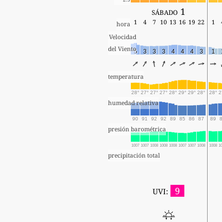
sábado 1
1
4
7
10
13
16
19
22
1
hora
Velocidad
del Viento
5
3
3
3
4
4
4
3
1
temperatura
28°
27°
27°
27°
28°
29°
29°
28°
28°
2
humedad relativa
90
91
92
92
89
85
86
87
89
presión barométrica
1007
1007
1008
1008
1008
1007
1007
1008
1008
1
precipitación total
9
UVI: