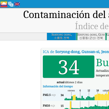
Contaminación del 
Índice de
Soryong-dong,
Sinpung-dong, Gunsan-
G
Gunsan-si, Jeonbuk
소룡동 전북
신풍동(군산) 전북
ICA de
Soryong-dong, Gunsan-si, Jeo
34
Bu
Actualiz
temperat
actual
últimos 2 días
Información del tiempo
PM2.5
34
AQI
PM10
15
AQI