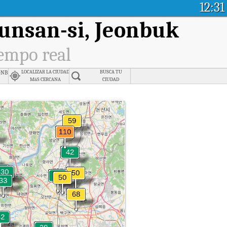
12:31
unsan-si, Jeonbuk
iempo real
onbuk
LOCALIZAR LA CIUDAD
BUSCA TU
MáS CERCANA
CIUDAD
en tiempo real.