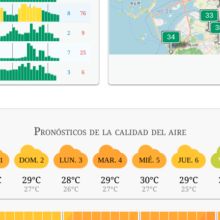
8
76
2
9
7
25
3
6
Pronósticos
de la calidad del aire
1
MIÉ. 5
DOM. 2
LUN. 3
MAR. 4
JUE. 6
C
29°C
28°C
29°C
30°C
29°C
27°C
26°C
27°C
27°C
25°C