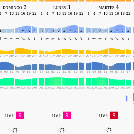
domingo 2
lunes 3
martes 4
4
7
10
13
16
19
22
1
4
7
10
13
16
19
22
1
4
7
10
13
16
19
22
1
1
1
3
5
6
5
3
3
3
2
4
7
7
4
3
3
2
1
4
7
7
4
7°
27°
28°
29°
29°
28°
28°
27°
26°
27°
28°
28°
28°
28°
28°
27°
27°
27°
28°
29°
29°
28°
28°
89
90
86
76
79
83
84
84
83
83
79
81
87
89
89
86
90
88
81
79
87
87
87
009
1010
1010
1009
1008
1009
1009
1010
1010
1011
1011
1010
1010
1009
1010
1010
1010
1011
1010
1009
1008
1008
1007
9
9
8
UVI:
UVI:
UVI: