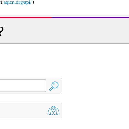
I:
aqicn.org/api/
)
?