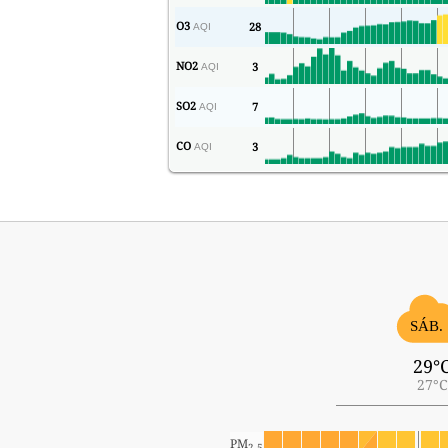
O3
28
AQI
NO2
3
AQI
SO2
7
AQI
CO
3
AQI
SÁB. 
29°
27°C
PM
2.5