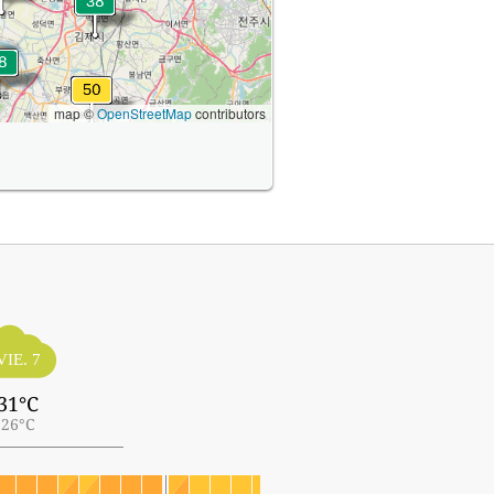
map ©
OpenStreetMap
contributors
VIE. 7
31°C
26°C