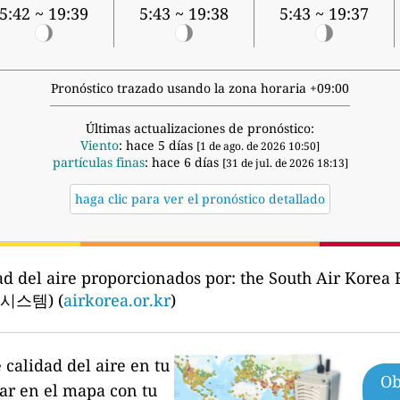
5:42 ~ 19:39
5:43 ~ 19:38
5:43 ~ 19:37
Pronóstico trazado usando la zona horaria +09:00
Últimas actualizaciones de pronóstico:
Viento
: hace 5 días
[1 de ago. de 2026 10:50]
partículas finas
: hace 6 días
[31 de jul. de 2026 18:13]
haga clic para ver el pronóstico detallado
ad del aire proporcionados por:
the South Air Korea
스템) (
airkorea.or.kr
)
calidad del aire en tu
Ob
par en el mapa con tu