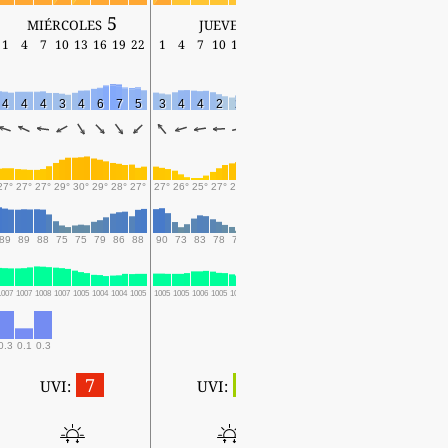
miércoles 5
jueves 6
viernes 7
1
4
7
10
13
16
19
22
1
4
7
10
13
16
19
22
1
4
7
10
13
16
19
4
4
4
3
4
6
7
5
3
4
4
2
2
6
6
5
4
7
7
3
5
6
7
27°
27°
27°
29°
30°
29°
28°
27°
27°
26°
25°
27°
29°
29°
28°
28°
27°
26°
27°
30°
31°
31°
30°
89
89
88
75
75
79
86
88
90
73
83
78
70
79
81
83
82
80
80
72
71
71
73
1007
1007
1008
1007
1005
1004
1004
1005
1005
1005
1006
1005
1004
1003
1003
1003
1003
1004
1004
1003
1001
1001
1003
0.3
0.1
0.3
7
2
UVI:
UVI:
5:46 ~ 19:34