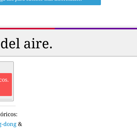
del aire.
cos.
óricos:
ng-dong
&