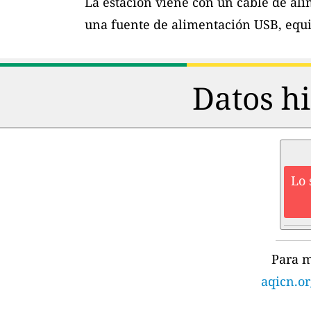
La estación viene con un cable de al
una fuente de alimentación USB, equi
Datos hi
Lo 
Para m
aqicn.or