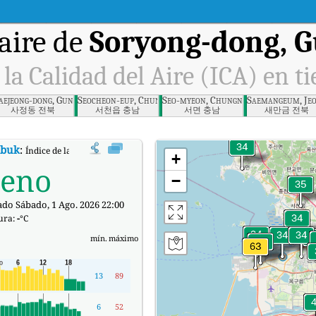
aire de
Soryong-dong, G
 la Calidad del Aire (ICA) en t
si, Jeonbuk
aejeong-dong, Gunsan-si, Jeonbuk
Seocheon-eup, Chungnam
Seo-myeon, Chungnam
Saemangeum, Je
사정동 전북
서천읍 충남
서면 충남
새만금 전북
nbuk
:
Índice de la Calidad del Aire (ICA) de Soryong-dong, Gunsan-si, Jeonbuk 
+
eno
−
ado Sábado, 1 Ago. 2026 22:00
ura:
-
°C
mín.
máximo
13
89
6
52