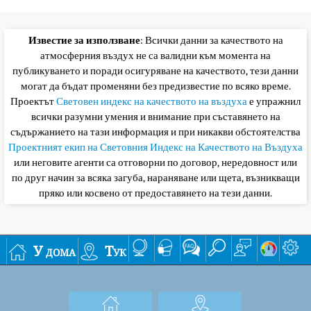
Известие за използване
: Всички данни за качеството на
атмосферния въздух не са валидни към момента на
публикуването и поради осигуряване на качеството, тези данни
могат да бъдат променяни без предизвестие по всяко време.
Проектът
Световен индекс на качеството на въздуха
е упражнил
всички разумни умения и внимание при съставянето на
съдържанието на тази информация и при никакви обстоятелства
Проектният екип на Световния Индекс на Качеството на Въздуха
или неговите агенти са отговорни по договор, нередовност или
по друг начин за всяка загуба, нараняване или щета, възникващи
пряко или косвено от предоставянето на тези данни.
У дома
Тук