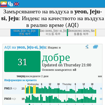
Замърсяването на въздуха в
yeon, Jeju-
si, Jeju
: Индекс на качеството на въздуха
в реално време (AQI)
yeon, Jeju-si, Jeju
Ido-dong, Jeju-si, Jeju
Donghong-dong, Seogwipo-si
연동 제주
이도동 제주
동홍동 제주
AQI на
yeon, Jeju-si, Jeju
:
Индекс на качеството на въздуха в реално 
добре
31
Updated on Thursday 21:00
Основен замърсител:
o3
текущ
последните 2 дни
мин
Информация за времето
PM2.5
25
9
AQI
PM10
19
10
AQI