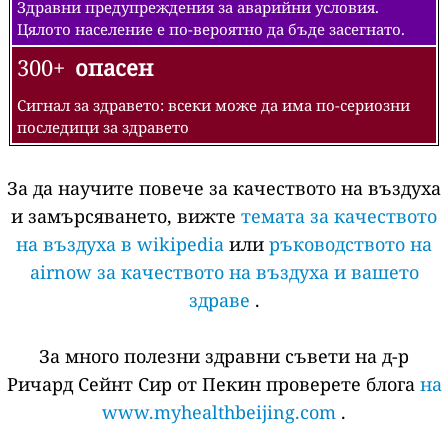
Здравни предупреждения за аварийни условия.
Цялото население е по-вероятно да бъде засегнато.
300+
опасен
Сигнал за здравето: всеки може да има по-сериозни
последици за здравето
За да научите повече за качеството на въздуха
и замърсяването, вижте
темата за качеството
на въздуха в wikipedia
или
ръководството на
airnow за качеството на въздуха и вашето
здраве
.
За много полезни здравни съвети на д-р
Ричард Сейнт Сир от Пекин проверете блога
на
www.myhealthbeijing.com
.