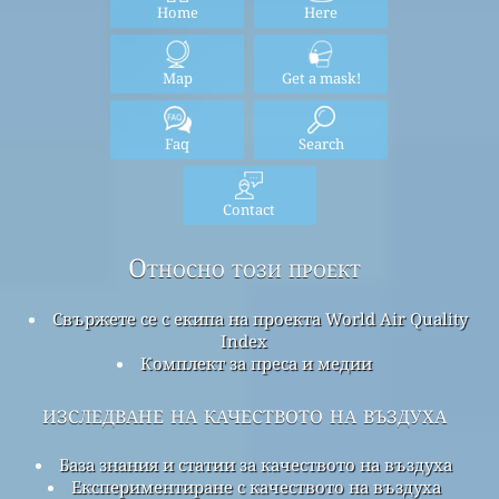
Home
Here
Map
Get a mask!
Faq
Search
Contact
Относно този проект
Свържете се с екипа на проекта World Air Quality
Index
Комплект за преса и медии
изследване на качеството на въздуха
База знания и статии за качеството на въздуха
Експериментиране с качеството на въздуха