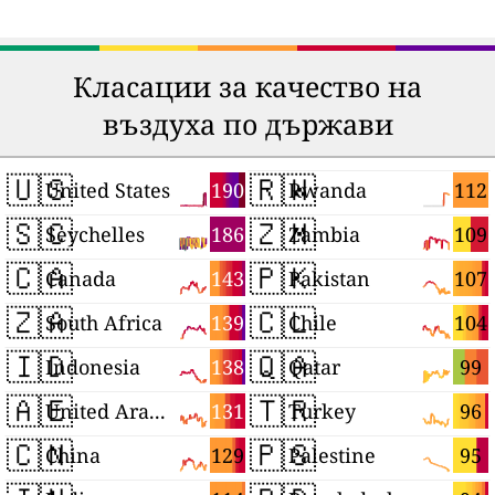
Класации за качество на
въздуха по държави
🇺🇸
🇷🇼
190
112
United States
Rwanda
🇸🇨
🇿🇲
186
109
Seychelles
Zambia
🇨🇦
🇵🇰
143
107
Canada
Pakistan
🇿🇦
🇨🇱
139
104
South Africa
Chile
🇮🇩
🇶🇦
138
99
Indonesia
Qatar
🇦🇪
🇹🇷
131
96
United Arab Emirates
Turkey
🇨🇳
🇵🇸
129
95
China
Palestine