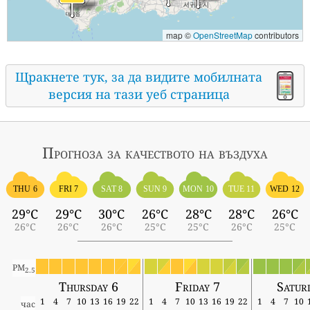
map ©
OpenStreetMap
contributors
Щракнете тук, за да видите мобилната
версия на тази уеб страница
Прогноза за качеството на въздуха
THU 6
FRI 7
SAT 8
SUN 9
MON 10
TUE 11
WED 12
29°C
29°C
30°C
26°C
28°C
28°C
26°C
26°C
26°C
26°C
25°C
25°C
26°C
25°C
PM
2.5
Thursday 6
Friday 7
Satur
1
4
7
10
13
16
19
22
1
4
7
10
13
16
19
22
1
4
7
10
час