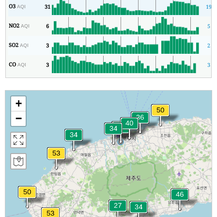
O3
31
19
AQI
NO2
6
5
AQI
SO2
3
2
AQI
CO
3
3
AQI
+
−