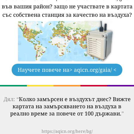
във вашия район?
защо не участвате в картата
със собствена станция за качество на въздуха?
Научете повече на
> aqicn.org/gaia/ <
Дял: “
Колко замърсен е въздухът днес? Вижте
картата на замърсяването на въздуха в
реално време за повече от 100 държави.
”
https://aqicn.org/here/bg/