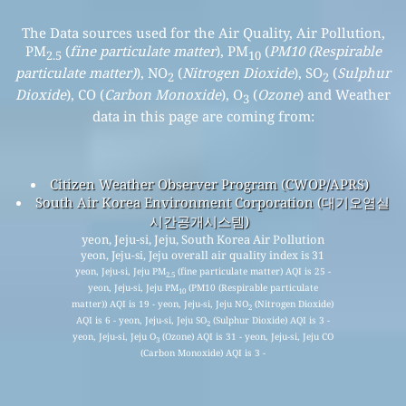
The Data sources used for the Air Quality, Air Pollution,
PM
(
fine particulate matter
), PM
(
PM10 (Respirable
2.5
10
particulate matter)
), NO
(
Nitrogen Dioxide
), SO
(
Sulphur
2
2
Dioxide
), CO (
Carbon Monoxide
), O
(
Ozone
) and Weather
3
data in this page are coming from:
Citizen Weather Observer Program (CWOP/APRS)
South Air Korea Environment Corporation (대기오염실
시간공개시스템)
yeon, Jeju-si, Jeju, South Korea Air Pollution
yeon, Jeju-si, Jeju overall air quality index is 31
yeon, Jeju-si, Jeju PM
(fine particulate matter) AQI is 25 -
2.5
yeon, Jeju-si, Jeju PM
(PM10 (Respirable particulate
10
matter)) AQI is 19 - yeon, Jeju-si, Jeju NO
(Nitrogen Dioxide)
2
AQI is 6 - yeon, Jeju-si, Jeju SO
(Sulphur Dioxide) AQI is 3 -
2
yeon, Jeju-si, Jeju O
(Ozone) AQI is 31 - yeon, Jeju-si, Jeju CO
3
(Carbon Monoxide) AQI is 3 -