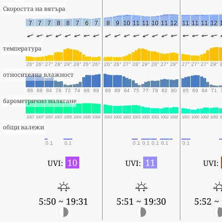
Скоростта на вятъра
7
7
7
8
8
7
6
7
8
9
10
11
11
10
11
12
11
11
11
12
температура
26°
26°
27°
28°
29°
28°
26°
26°
26°
26°
27°
28°
29°
28°
27°
28°
27°
27°
27°
29°
относителна влажност
88
88
84
78
72
74
89
89
89
89
84
75
77
79
82
80
85
89
84
71
барометрично налягане
1007
1007
1007
1007
1005
1004
1005
1004
1003
1003
1003
1003
1002
1001
1002
1002
1001
1000
1002
1002
1
общи валежи
0.1
0.1
0.1
0.1
0.1
0.1
0.1
10
11
UVI:
UVI:
UVI:
5:50 ~ 19:31
5:51 ~ 19:30
5:52 ~