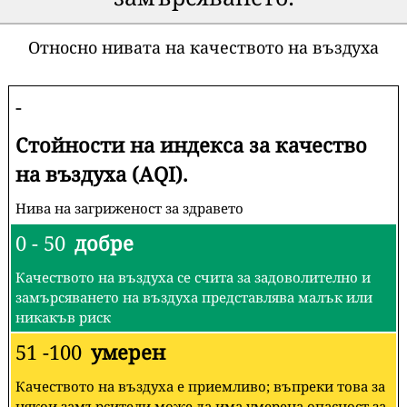
Относно нивата на качеството на въздуха
-
Стойности на индекса за качество
на въздуха (AQI).
Нива на загриженост за здравето
0 - 50
добре
Качеството на въздуха се счита за задоволително и
замърсяването на въздуха представлява малък или
никакъв риск
51 -100
умерен
Качеството на въздуха е приемливо; въпреки това за
някои замърсители може да има умерена опасност за