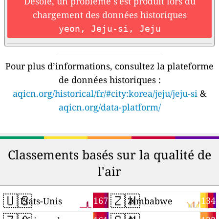
Désolé, un problème s'est produit lors du
chargement des données historiques
yeon, Jeju-si, Jeju
Pour plus d’informations, consultez la plateforme
de données historiques :
aqicn.org/historical/fr/#city:korea/jeju/jeju-si
&
aqicn.org/data-platform/
Classements basés sur la qualité de
l'air
🇺🇸
🇿🇼
167
134
États-Unis
Zimbabwe