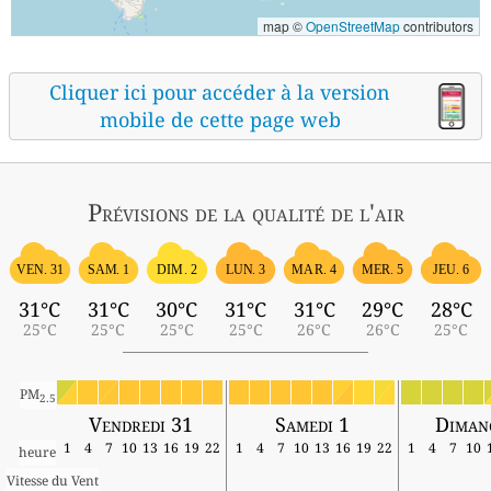
map ©
OpenStreetMap
contributors
Cliquer ici pour accéder à la version
mobile de cette page web
Prévisions
de la qualité de l'air
VEN. 31
SAM. 1
DIM. 2
LUN. 3
MAR. 4
MER. 5
JEU. 6
31°C
31°C
30°C
31°C
31°C
29°C
28°C
25°C
25°C
25°C
25°C
26°C
26°C
25°C
PM
2.5
Vendredi 31
Samedi 1
Diman
1
4
7
10
13
16
19
22
1
4
7
10
13
16
19
22
1
4
7
10
heure
Vitesse du Vent