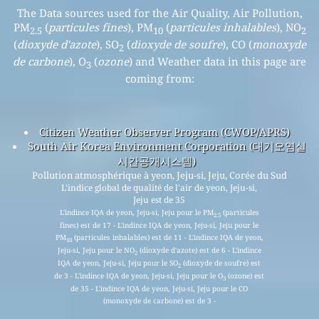
The Data sources used for the Air Quality, Air Pollution,
PM
(
particules fines
), PM
(
particules inhalables
), NO
2.5
10
2
(
dioxyde d'azote
), SO
(
dioxyde de soufre
), CO (
monoxyde
2
de carbone
), O
(
ozone
) and Weather data in this page are
3
coming from:
Citizen Weather Observer Program (CWOP/APRS)
South Air Korea Environment Corporation (대기오염실
시간공개시스템)
Pollution atmosphérique à yeon, Jeju-si, Jeju, Corée du Sud
L'indice global de qualité de l'air de yeon, Jeju-si,
Jeju est de 35
L'indince IQA de yeon, Jeju-si, Jeju pour le PM
(particules
2.5
fines) est de 17 - L'indince IQA de yeon, Jeju-si, Jeju pour le
PM
(particules inhalables) est de 11 - L'indince IQA de yeon,
10
Jeju-si, Jeju pour le NO
(dioxyde d'azote) est de 6 - L'indince
2
IQA de yeon, Jeju-si, Jeju pour le SO
(dioxyde de soufre) est
2
de 3 - L'indince IQA de yeon, Jeju-si, Jeju pour le O
(ozone) est
3
de 35 - L'indince IQA de yeon, Jeju-si, Jeju pour le CO
(monoxyde de carbone) est de 3 -