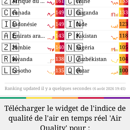
🇿🇦
🇨🇳
161
133
Afrique du Sud
Chine
🇨🇦
🇺🇬
149
133
Canada
Ouganda
🇮🇩
🇮🇳
149
123
Indonésie
Inde
🇦🇪
🇵🇰
143
118
Émirats arabes unis
Pakistan
🇿🇲
🇳🇬
140
105
Zambie
Nigéria
🇷🇼
🇺🇿
138
104
Rwanda
Ouzbékistan
🇱🇸
🇶🇦
135
100
Lesotho
Qatar
Ranking updated il y a quelques secondes
(6 août 2026 19:45)
Télécharger le widget de l'indice de
qualité de l'air en temps réel 'Air
Quality' pour :