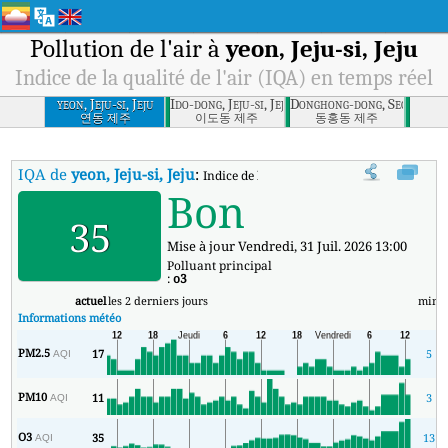
Pollution de l'air à
yeon, Jeju-si, Jeju
Indice de la qualité de l'air (IQA) en temps réel
yeon, Jeju-si, Jeju
Ido-dong, Jeju-si, Jeju
Donghong-dong, Seogwipo-si
연동 제주
이도동 제주
동홍동 제주
IQA de
yeon, Jeju-si, Jeju
:
Indice de la qualité de l'air (IQA) à yeon, Jej
Bon
35
Mise à jour Vendredi, 31 Juil. 2026 13:00
Polluant principal
:
o3
actuel
les 2 derniers jours
min
Informations météo
PM2.5
17
5
AQI
PM10
11
3
AQI
O3
35
13
AQI