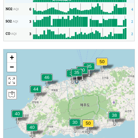
NO2
6
4
AQI
SO2
3
2
AQI
CO
3
2
AQI
+
−