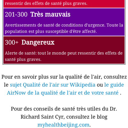
ressentir des effets de santé plus graves.
201-300
Très mauvais
Avertissements de santé de conditions d'urgence. Toute la
population est plus susceptible d'être affecté.
300+
Dangereux
Alerte de santé: tout le monde peut ressentir des effets de
santé plus graves.
Pour en savoir plus sur la qualité de l'air, consultez
le
sujet Qualité de l'air sur Wikipedia
ou
le guide
AirNow de la qualité de l'air et de votre santé
.
Pour des conseils de santé très utiles du Dr.
Richard Saint Cyr, consultez le blog
myhealthbeijing.com
.