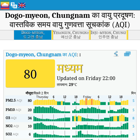
Dogo-myeon, Chungnam
का वायु प्रदूषण:
वास्तविक समय वायु गुणवत्ता सूचकांक (AQI)
Dogo-myeon,
Yesangun, Chungnam
Inju-myeon, Chungnam
Chungnam
도고면 충남
예산군 충남
인주면 충남
Dogo-myeon, Chungnam
का AQI
:
Dogo-myeon, Chungnam का वास्तविक सम
मध्यम
80
Updated on Friday 22:00
तापमान:
29
°C
मौजूदा
पिछले 2 दिन
मिन
अ
PM2.5
80
5
AQI
PM10
20
5
AQI
O3
34
8
AQI
NO2
10
5
AQI
SO2
6
5
AQI