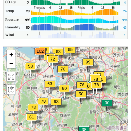
CO
5
4
AQI
Temp
29
24
Pressure
995
994
Humidity
80
43
Wind
1
1
+
−