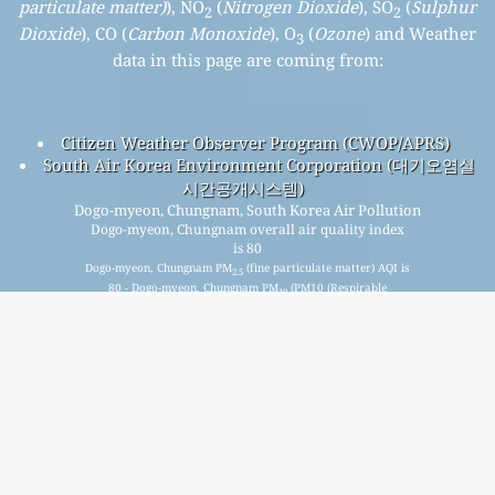
particulate matter)
), NO
(
Nitrogen Dioxide
), SO
(
Sulphur
2
2
Dioxide
), CO (
Carbon Monoxide
), O
(
Ozone
) and Weather
3
data in this page are coming from:
Citizen Weather Observer Program (CWOP/APRS)
South Air Korea Environment Corporation (대기오염실
시간공개시스템)
Dogo-myeon, Chungnam, South Korea Air Pollution
Dogo-myeon, Chungnam overall air quality index
is 80
Dogo-myeon, Chungnam PM
(fine particulate matter) AQI is
2.5
80 - Dogo-myeon, Chungnam PM
(PM10 (Respirable
10
particulate matter)) AQI is 20 - Dogo-myeon, Chungnam NO
2
(Nitrogen Dioxide) AQI is 10 - Dogo-myeon, Chungnam SO
2
(Sulphur Dioxide) AQI is 6 - Dogo-myeon, Chungnam O
3
(Ozone) AQI is 34 - Dogo-myeon, Chungnam CO (Carbon
Monoxide) AQI is 5 -
हमारी निःशुल्क मासिक मेलिंग सूची के लिए साइन अप करें, और नए लेख उपलब्ध
होने पर सूचित करें।