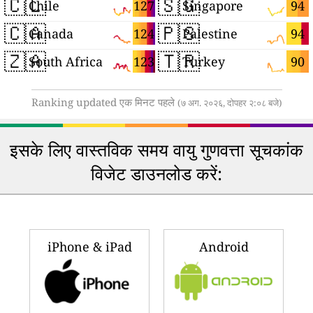
🇨🇱
🇸🇬
127
94
Chile
Singapore
🇨🇦
🇵🇸
124
94
Canada
Palestine
🇿🇦
🇹🇷
123
90
South Africa
Turkey
Ranking updated एक मिनट पहले
(७ अग. २०२६, दोपहर २:०८ बजे)
इसके लिए वास्तविक समय वायु गुणवत्ता सूचकांक
विजेट डाउनलोड करें:
iPhone & iPad
Android