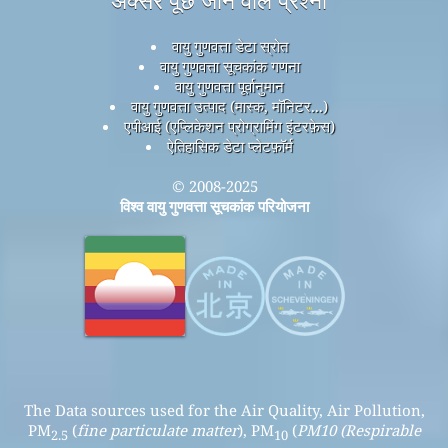
अक्सर पूछे जाने वाले प्रश्नों
वायु गुणवत्ता डेटा स्रोत
वायु गुणवत्ता सूचकांक गणना
वायु गुणवत्ता पूर्वानुमान
वायु गुणवत्ता उत्पाद (मास्क, मॉनिटर...)
एपीआई (एप्लिकेशन प्रोग्रामिंग इंटरफ़ेस)
ऐतिहासिक डेटा प्लेटफ़ॉर्म
© 2008-2025
विश्व वायु गुणवत्ता सूचकांक परियोजना
The Data sources used for the Air Quality, Air Pollution,
PM
(
fine particulate matter
), PM
(
PM10 (Respirable
2.5
10