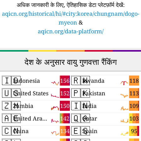
अधिक जानकारी के लिए, ऐतिहासिक डेटा प्लेटफ़ॉर्म देखें:
aqicn.org/historical/hi/#city:korea/chungnam/dogo-
myeon
&
aqicn.org/data-platform/
देश के अनुसार वायु गुणवत्ता रैंकिंग
🇮🇩
🇷🇼
156
118
Indonesia
Rwanda
🇺🇸
🇵🇰
152
113
United States
Pakistan
🇿🇲
🇮🇳
150
109
Zambia
India
🇦🇪
🇶🇦
142
103
United Arab Emirates
Qatar
🇨🇳
🇪🇸
134
95
China
Spain