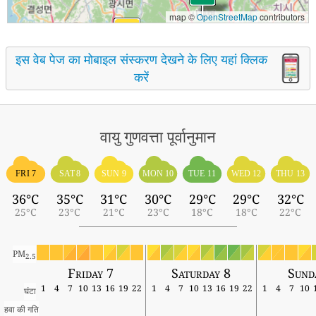
map ©
OpenStreetMap
contributors
इस वेब पेज का मोबाइल संस्करण देखने के लिए यहां क्लिक
करें
वायु गुणवत्ता पूर्वानुमान
FRI 7
SAT 8
SUN 9
MON 10
TUE 11
WED 12
THU 13
36°C
35°C
31°C
30°C
29°C
29°C
32°C
25°C
23°C
21°C
23°C
18°C
18°C
22°C
PM
2.5
Friday 7
Saturday 8
Sund
1
4
7
10
13
16
19
22
1
4
7
10
13
16
19
22
1
4
7
10
घंटा
हवा की गति