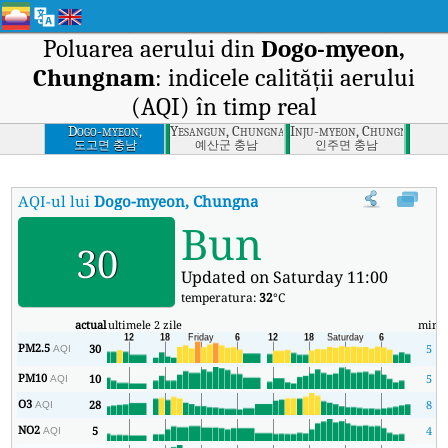
Poluarea aerului din
Dogo-myeon,
Chungnam
: indicele calității aerului
(AQI) în timp real
Dogo-myeon,
Yesangun, Chungnam
Inju-myeon, Chungnam
Chungnam
도고면 충남
예산군 충남
인주면 충남
AQI-ul lui
Dogo-myeon, Chungnam
:
Indicele calității aerului (A
Bun
30
Updated on Saturday 11:00
temperatura:
32
°C
actual
ultimele 2 zile
min
PM2.5
30
5
AQI
PM10
10
5
AQI
O3
28
8
AQI
NO2
5
4
AQI