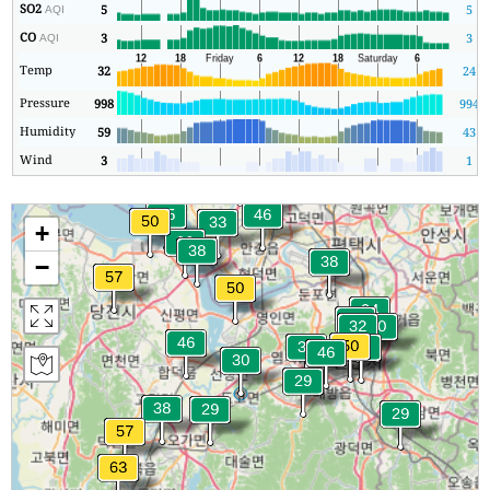
SO2
5
5
AQI
CO
3
3
AQI
Temp
32
24
Pressure
998
994
Humidity
59
43
Wind
3
1
+
−