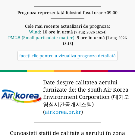
Prognoza reprezentată folosind fusul orar +09:00
Cele mai recente actualizări de prognoză:
Wind
: 10 ore în urmă
[7 aug. 2026 16:54]
PM2.5 (Small particulate matter)
: 9 ore în urmă
[7 aug. 2026
18:13]
faceți clic pentru a vizualiza prognoza detaliată
Date despre calitatea aerului
furnizate de:
the South Air Korea
Environment Corporation (대기오
염실시간공개시스템)
(
airkorea.or.kr
)
Cunoașteți stații de calitate a aerului în zona