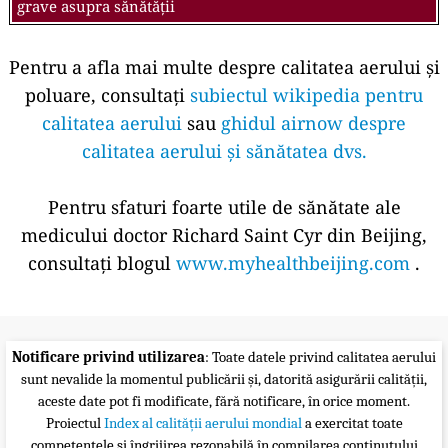
grave asupra sănătății
Pentru a afla mai multe despre calitatea aerului și
poluare, consultați
subiectul wikipedia pentru
calitatea aerului
sau
ghidul airnow despre
calitatea aerului și sănătatea dvs.
Pentru sfaturi foarte utile de sănătate ale
medicului doctor Richard Saint Cyr din Beijing,
consultați blogul
www.myhealthbeijing.com
.
Notificare privind utilizarea
: Toate datele privind calitatea aerului
sunt nevalide la momentul publicării și, datorită asigurării calității,
aceste date pot fi modificate, fără notificare, în orice moment.
Proiectul
Index al calității aerului mondial
a exercitat toate
competențele și îngrijirea rezonabilă în compilarea conținutului