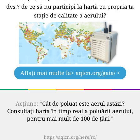
dvs.?
de ce să nu participi la hartă cu propria ta
stație de calitate a aerului?
Aflați mai multe la
> aqicn.org/gaia/ <
Acțiune: “
Cât de poluat este aerul astăzi?
Consultați harta în timp real a poluării aerului,
pentru mai mult de 100 de țări.
”
https://aqicn.org/here/ro/