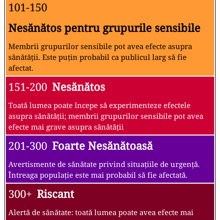
101-150
Nesănătos pentru grupurile sensibile
Membrii grupurilor sensibile pot avea efecte asupra
sănătății. Este puțin probabil ca publicul larg să fie
afectat.
151-200
Nesănătos
Toată lumea poate începe să experimenteze efectele
asupra sănătății; membrii grupurilor sensibile pot avea
efecte mai grave asupra sănătății
201-300
Foarte Nesănătoasă
Avertismente de sănătate privind situațiile de urgență.
Întreaga populație este mai probabil să fie afectată.
300+
Riscant
Alertă de sănătate: toată lumea poate avea efecte mai