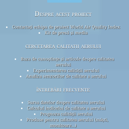
Despre acest proiect
Contactați echipa de proiect World Air Quality Index
Kit de presă și media
cercetarea calitatii aerului
Baza de cunoștințe și articole despre calitatea
aerului
Experimentarea calității aerului
Analiza senzorilor de calitate a aerului
întrebări frecvente
Sursa datelor despre calitatea aerului
Calculul indicelui de calitate a aerului
Prognoza calității aerului
Produse pentru calitatea aerului (măști,
monitoare...)