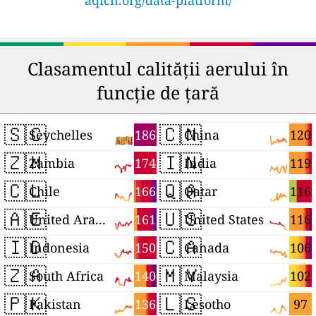
aqicn.org/data-platform/
Clasamentul calității aerului în
funcție de țară
🇸🇨
🇨🇳
186
120
Seychelles
China
🇿🇲
🇮🇳
174
119
Zambia
India
🇨🇱
🇶🇦
166
116
Chile
Qatar
🇦🇪
🇺🇸
161
116
United Arab Emirates
United States
🇮🇩
🇨🇦
150
106
Indonesia
Canada
🇿🇦
🇲🇾
140
102
South Africa
Malaysia
🇵🇰
🇱🇸
136
97
Pakistan
Lesotho