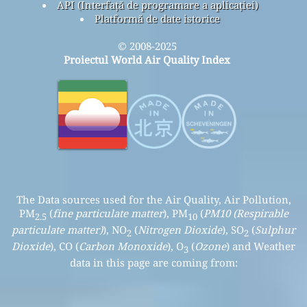
API (Interfață de programare a aplicației)
Platformă de date istorice
© 2008-2025
Proiectul World Air Quality Index
The Data sources used for the Air Quality, Air Pollution,
PM
(
fine particulate matter
), PM
(
PM10 (Respirable
2.5
10
particulate matter)
), NO
(
Nitrogen Dioxide
), SO
(
Sulphur
2
2
Dioxide
), CO (
Carbon Monoxide
), O
(
Ozone
) and Weather
3
data in this page are coming from: