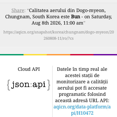
Share
: “
Calitatea aerului din Dogo-myeon,
Chungnam, South Korea este
Bun
- on Saturday,
Aug 8th 2026, 11:00 am
”
https://aqicn.org/snapshot/korea/chungnam/dogo-myeon/20
260808-11/ro/?cs
Cloud API
Datele în timp real ale
acestei stații de
monitorizare a calității
aerului pot fi accesate
programatic folosind
această adresă URL API:
aqicn.org/data-platform/a
pi/H10472