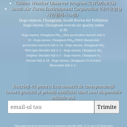
Citizen Weather Observer Program (CWOP/APRS)
South Air Korea Environment Corporation (대기오염실
시간공개시스템)
Dogo-myeon, Chungnam, South Korea Air Pollution
Dogo-myeon, Chungnam overall air quality index
is 30
Dogo-myeon, Chungnam PM
(fine particulate matter) AQI is
2.5
30 - Dogo-myeon, Chungnam PM
(PM10 (Respirable
10
particulate matter)) AQI is 10 - Dogo-myeon, Chungnam NO
2
(Nitrogen Dioxide) AQI is 5 - Dogo-myeon, Chungnam SO
2
(Sulphur Dioxide) AQI is 5 - Dogo-myeon, Chungnam O
3
(Ozone) AQI is 28 - Dogo-myeon, Chungnam CO (Carbon
Monoxide) AQI is 3 -
Înscrieți-vă pentru lista noastră de corespondență
lunară gratuită și primiți notificări când sunt disponibile
articole noi.
Trimite
This page has been generated on Saturday, Aug 8th 2026, 11:11 am CST from jp2n