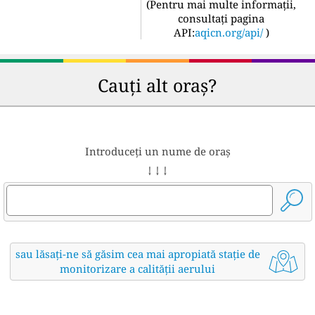
(
Pentru mai multe informații,
consultați pagina
API:
aqicn.org/api/
)
Cauți alt oraș?
Introduceți un nume de oraș
↓ ↓ ↓
sau lăsați-ne să găsim cea mai apropiată stație de
monitorizare a calității aerului