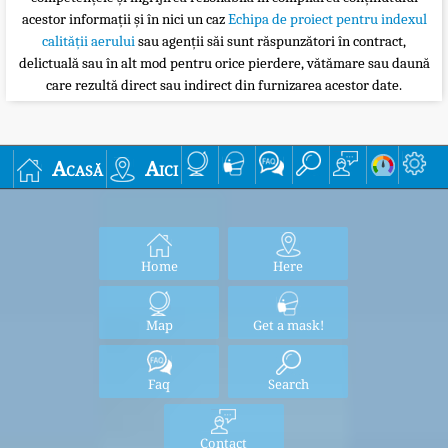
acestor informații și în nici un caz
Echipa de proiect pentru indexul
calității aerului
sau agenții săi sunt răspunzători în contract,
delictuală sau în alt mod pentru orice pierdere, vătămare sau daună
care rezultă direct sau indirect din furnizarea acestor date.
Acasă
Aici
Home
Here
Map
Get a mask!
Faq
Search
Contact