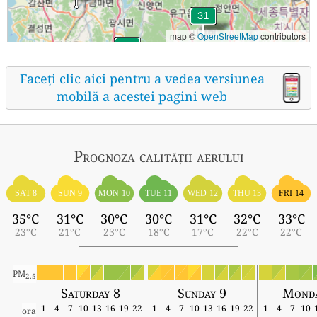
map ©
OpenStreetMap
contributors
Faceți clic aici pentru a vedea versiunea
mobilă a acestei pagini web
Prognoza calității aerului
SAT 8
SUN 9
MON 10
TUE 11
WED 12
THU 13
FRI 14
35°C
31°C
30°C
30°C
31°C
32°C
33°C
23°C
21°C
23°C
18°C
17°C
22°C
22°C
PM
2.5
Saturday 8
Sunday 9
Monda
1
4
7
10
13
16
19
22
1
4
7
10
13
16
19
22
1
4
7
10
ora