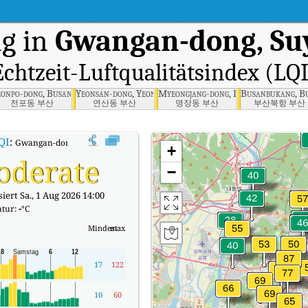
g in
Gwangan-dong, Su
Echtzeit-Luftqualitätsindex (LQI
u, Busan
eonpo-dong, Busanjin-gu, Busan
Yeonsan-dong, Yeonje-gu, Busan
Myeongjang-dong, Dongnae-gu, Busa
Busanbukang, B
전포동 부산
연산동 부산
명장동 부산
부산북항 부산
QI
:
Gwangan-dong, Suyeong-gu, Busan Echtzeit-Luftqualitätsindex (AQI).
+
oderate
−
iert Sa., 1 Aug 2026 14:00
tur:
-
°C
Mindest
max
17
122
10
60