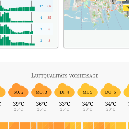
17
86
4
35
3
6
2
8
Luftqualitäts vorhersage
1
SO. 2
MO. 3
DI. 4
MI. 5
DO. 6
C
39°C
36°C
33°C
34°C
34°C
25°C
26°C
25°C
23°C
23°C