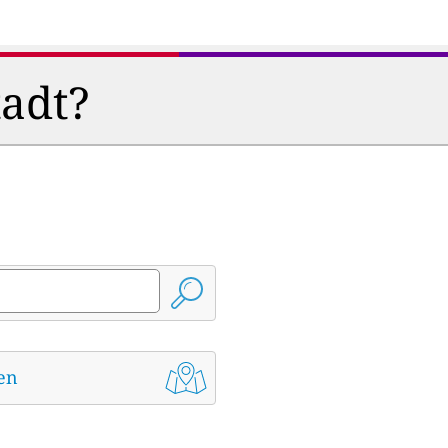
tadt?
den