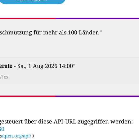
erschmutzung für mehr als 100 Länder.
”
rate
- Sa., 1 Aug 2026 14:00
”
/?cs
esteuert über diese API-URL zugegriffen werden:
60
:
aqicn.org/api/
)