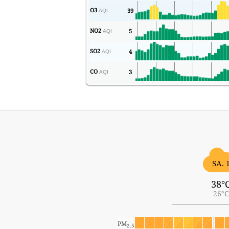
O3
39
AQI
NO2
5
AQI
SO2
4
AQI
CO
3
AQI
SA. 
38°
26°C
PM
2.5