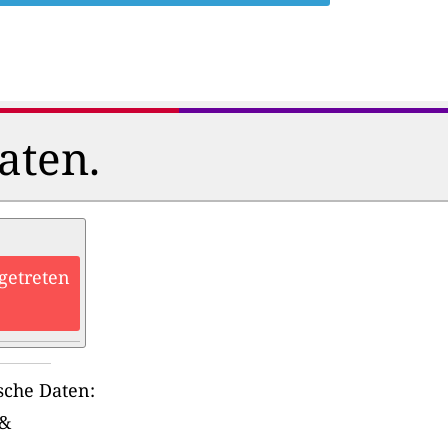
aten.
getreten
sche Daten:
&