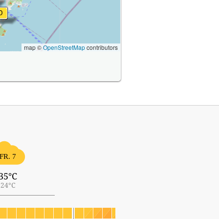
map ©
OpenStreetMap
contributors
FR. 7
35°C
24°C