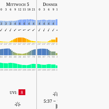
Mittwoch 5
Donnerstag 6
Freitag 7
0
3
6
9
12
15
18
21
0
3
6
9
12
15
18
21
0
3
6
9
12
15
18
3
3
3
4
6
6
4
4
4
4
4
4
7
7
5
4
5
5
5
5
7
8
7
24°
24°
25°
31°
34°
33°
28°
25°
24°
24°
25°
29°
34°
34°
31°
26°
25°
24°
25°
31°
35°
34°
31°
84
87
80
48
39
40
57
78
86
87
75
59
44
43
56
79
86
88
90
59
44
41
53
1009
1008
1009
1008
1007
1006
1006
1007
1007
1006
1007
1006
1005
1004
1004
1005
1005
1004
1004
1004
1003
1002
1002
8
UVI:
5:37 ~ 19:24
5:38 ~ 19:23