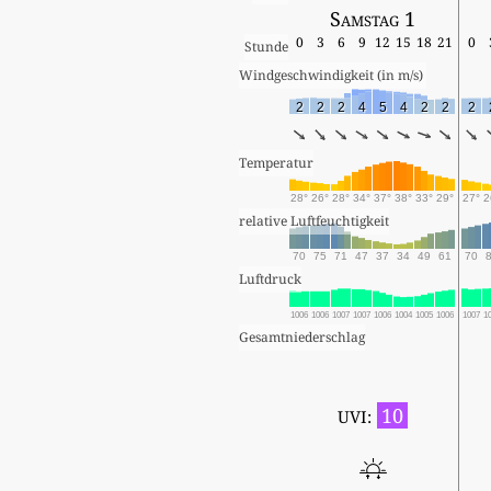
Samstag 1
0
3
6
9
12
15
18
21
0
Stunde
Windgeschwindigkeit (in m/s) 
2
2
2
4
5
4
2
2
2
Temperatur
28°
26°
28°
34°
37°
38°
33°
29°
27°
2
relative Luftfeuchtigkeit
70
75
71
47
37
34
49
61
70
Luftdruck
1006
1006
1007
1007
1006
1004
1005
1006
1007
1
Gesamtniederschlag
10
UVI: