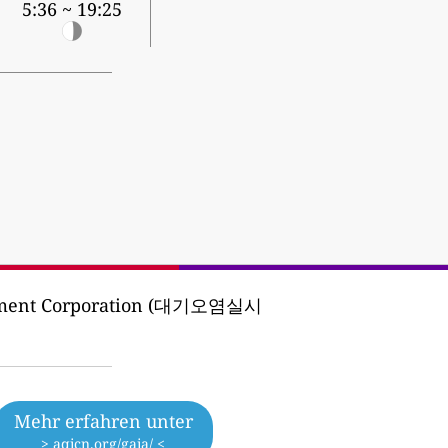
5:36 ~ 19:25
onment Corporation (대기오염실시
Mehr erfahren unter
> aqicn.org/gaia/ <