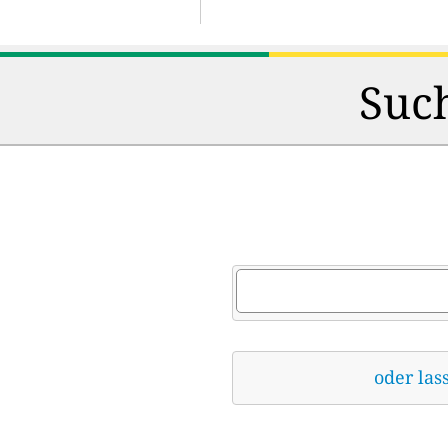
Such
oder las