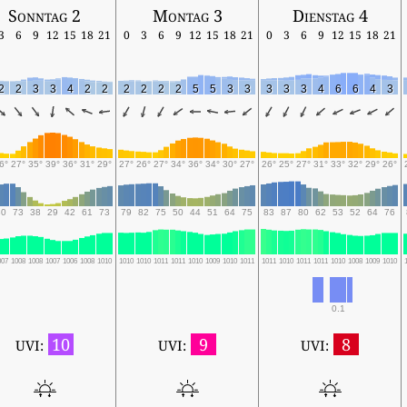
Sonntag 2
Montag 3
Dienstag 4
3
6
9
12
15
18
21
0
3
6
9
12
15
18
21
0
3
6
9
12
15
18
21
2
2
3
3
4
2
2
2
2
2
2
5
5
3
3
3
3
3
4
6
6
4
3
6°
27°
35°
39°
36°
31°
29°
27°
26°
27°
34°
36°
34°
30°
27°
26°
25°
27°
31°
33°
32°
29°
26°
80
73
38
29
42
61
73
79
82
75
50
44
51
64
75
83
87
80
62
53
52
64
76
007
1008
1008
1007
1006
1008
1010
1010
1010
1011
1011
1010
1009
1010
1011
1011
1010
1011
1011
1010
1008
1009
1010
0.1
10
9
8
UVI:
UVI:
UVI: