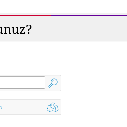
sunuz?
m