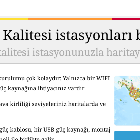
Kalitesi istasyonları
alitesi istasyonunuzla harita
kurulumu çok kolaydır: Yalnızca bir WIFI
üç kaynağına ihtiyacınız vardır.
a kirliliği seviyeleriniz haritalarda ve
 güç kablosu, bir USB güç kaynağı, montaj
li ile birlikte gelir.