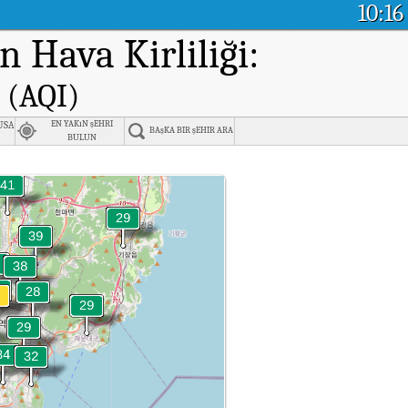
10:16
in Hava Kirliliği:
 (AQI)
n
usan
EN YAKıN şEHRI
BAşKA BIR şEHIR ARA
BULUN
i Endeksi (AQI).