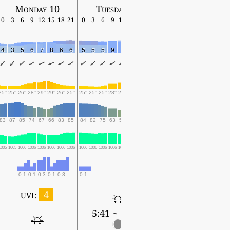
Monday 10
Tuesday 11
Wednesday 12
0
3
6
9
12
15
18
21
0
3
6
9
12
15
18
21
0
3
6
9
12
15
18
4
3
5
6
7
8
6
6
5
5
5
9
9
10
9
6
7
6
4
8
8
8
8
25°
25°
26°
28°
29°
29°
26°
25°
25°
25°
25°
28°
29°
30°
27°
24°
24°
24°
23°
28°
31°
30°
27°
83
87
85
74
67
66
83
85
84
82
75
63
57
49
59
69
69
67
78
51
43
50
59
1005
1005
1006
1006
1006
1006
1006
1006
1006
1006
1006
1006
1006
1005
1005
1006
1006
1004
1004
1004
1002
1001
1001
0.1
0.1
0.3
0.1
0.3
0.1
4
UVI:
5:41 ~ 19:19
5:41 ~ 19:18