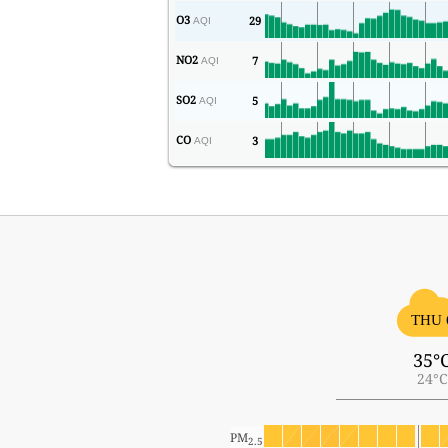
O3
29
AQI
NO2
7
AQI
SO2
5
AQI
CO
3
AQI
THU 
35°
24°C
PM
2.5