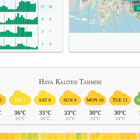
17
34
4
8
3
7
2
5
Hava Kalitesi Tahmini
6
FRI 7
SAT 8
SUN 9
MON 10
TUE 11
W
C
36°C
35°C
33°C
30°C
30°C
25°C
26°C
25°C
25°C
24°C