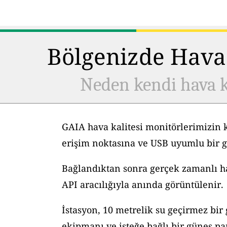
Bölgenizde Hava 
Neden kendi hava k
GAIA hava kalitesi monitörlerimizin 
erişim noktasına ve USB uyumlu bir g
Bağlandıktan sonra gerçek zamanlı hav
API aracılığıyla anında görüntülenir.
İstasyon, 10 metrelik su geçirmez bir
ekipmanı ve isteğe bağlı bir güneş pane