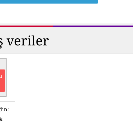
ş veriler
u
din:
&