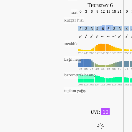
Thursday 6
0
3
6
9
12
15
18
21
0
saat
Rüzgar hızı
3
3
3
4
6
6
3
3
4
sıcaklık
25°
24°
26°
32°
34°
33°
30°
27°
25°
2
bağıl nem
85
85
76
49
44
45
56
69
74
barometrik basınç
1008
1008
1008
1007
1006
1004
1005
1006
1005
1
toplam yağış
10
UVI: