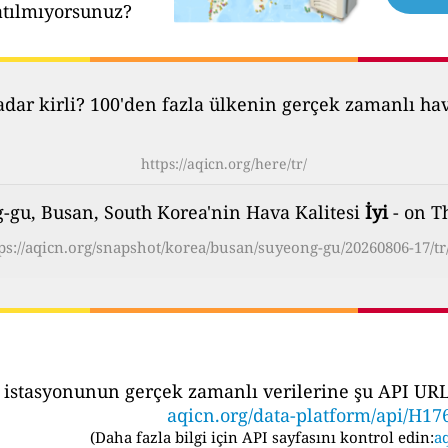
atılmıyorsunuz?
ar kirli? 100'den fazla ülkenin gerçek zamanlı hava 
https://aqicn.org/here/tr/
gu, Busan, South Korea'nin Hava Kalitesi
İyi
- on T
ps://aqicn.org/snapshot/korea/busan/suyeong-gu/20260806-17/tr
 istasyonunun gerçek zamanlı verilerine şu API URL's
aqicn.org/data-platform/api/H17
(
Daha fazla bilgi için API sayfasını kontrol edin:
aq