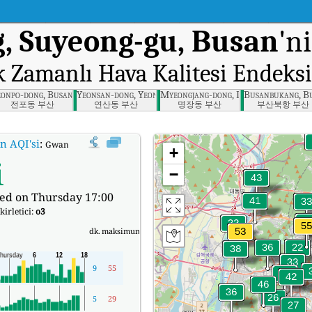
, Suyeong-gu, Busan
'n
k Zamanlı Hava Kalitesi Endeksi
u, Busan
eonpo-dong, Busanjin-gu, Busan
Yeonsan-dong, Yeonje-gu, Busan
Myeongjang-dong, Dongnae-gu, Busa
Busanbukang, B
전포동 부산
연산동 부산
명장동 부산
부산북항 부산
in AQI'si
:
Gwangan-dong, Suyeong-gu, Busan'nin Gerçek Zamanlı Hava Kalites
+
i
−
ed on Thursday 17:00
kirletici:
o3
dk.
maksimum
9
55
5
29