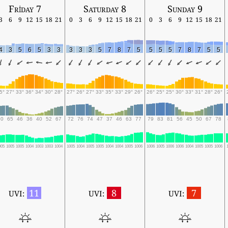
Friday 7
Saturday 8
Sunday 9
3
6
9
12
15
18
21
0
3
6
9
12
15
18
21
0
3
6
9
12
15
18
21
4
3
5
6
5
3
3
3
3
3
5
7
8
7
5
5
5
5
7
8
7
5
5
5°
27°
33°
36°
34°
30°
28°
27°
26°
27°
33°
35°
33°
29°
26°
26°
25°
25°
30°
33°
31°
28°
26°
70
65
46
36
40
52
67
72
76
74
47
37
46
63
77
79
83
81
56
45
50
67
78
005
1005
1005
1004
1003
1003
1004
1005
1004
1005
1005
1004
1004
1005
1006
1006
1005
1006
1006
1004
1005
1005
1006
11
8
7
UVI:
UVI:
UVI: