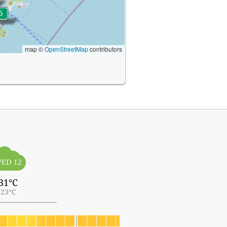
map ©
OpenStreetMap
contributors
ED 12
31°C
23°C