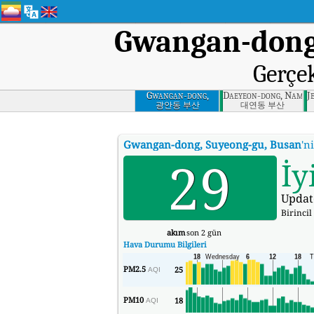
Gwangan-dong
Gerçe
Gwangan-dong,
Daeyeon-dong, Nam-g
J
Suyeong-gu, Busan
광안동 부산
대연동 부산
Gwangan-dong, Suyeong-gu, Busan
'n
29
İy
Updat
Birincil 
akım
son 2 gün
Hava Durumu Bilgileri
PM2.5
25
AQI
PM10
18
AQI