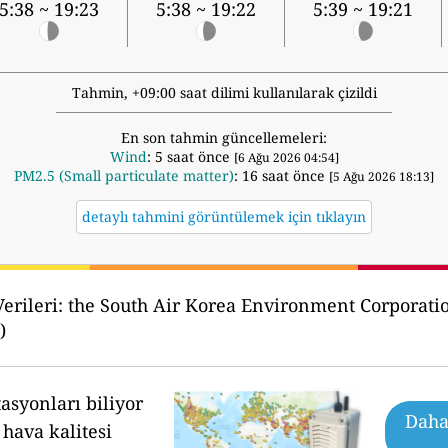
5:38 ~ 19:23
5:38 ~ 19:22
5:39 ~ 19:21
Tahmin, +09:00 saat dilimi kullanılarak çizildi
En son tahmin güncellemeleri:
Wind
: 5 saat önce
[6 Ağu 2026 04:54]
PM2.5 (Small particulate matter)
: 16 saat önce
[5 Ağu 2026 18:13]
detaylı tahmini görüntülemek için tıklayın
erileri:
the South Air Korea Environment Cor
)
asyonları biliyor
Daha 
hava kalitesi