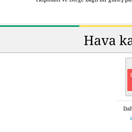
Hava kal
Dah