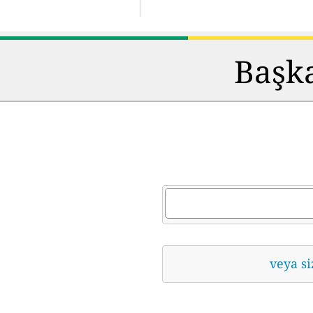
Başka
veya si