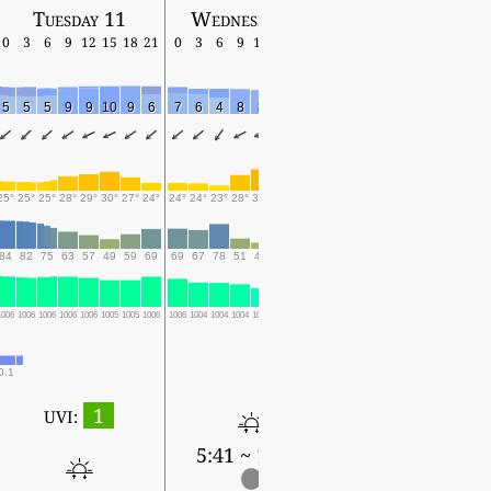
Tuesday 11
Wednesday 12
Thursday 13
0
3
6
9
12
15
18
21
0
3
6
9
12
15
18
21
0
3
6
9
12
15
18
5
5
5
9
9
10
9
6
7
6
4
8
8
8
8
5
4
4
4
5
7
7
6
25°
25°
25°
28°
29°
30°
27°
24°
24°
24°
23°
28°
31°
30°
27°
24°
23°
23°
22°
27°
31°
30°
27°
84
82
75
63
57
49
59
69
69
67
78
51
43
50
59
76
79
70
77
51
43
44
59
1006
1006
1006
1006
1006
1005
1005
1006
1006
1004
1004
1004
1002
1001
1001
1002
1001
1000
1000
999
998
997
997
0.1
1
UVI:
5:41 ~ 19:18
5:42 ~ 19:17