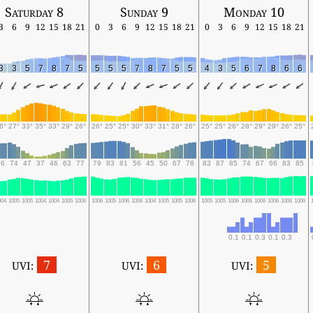
Saturday 8
Sunday 9
Monday 10
3
6
9
12
15
18
21
0
3
6
9
12
15
18
21
0
3
6
9
12
15
18
21
3
3
5
7
8
7
5
5
5
5
7
8
7
5
5
4
3
5
6
7
8
6
6
6°
27°
33°
35°
33°
29°
26°
26°
25°
25°
30°
33°
31°
28°
26°
25°
25°
26°
28°
29°
29°
26°
25°
76
74
47
37
46
63
77
79
83
81
56
45
50
67
78
83
87
85
74
67
66
83
85
004
1005
1005
1004
1004
1005
1006
1006
1005
1006
1006
1004
1005
1005
1006
1005
1005
1006
1006
1006
1006
1006
1006
0.1
0.1
0.3
0.1
0.3
7
6
5
UVI:
UVI:
UVI: