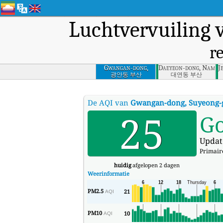
Luchtvervuiling
r
Gwangan-dong,
Daeyeon-dong, Nam-g
J
Suyeong-gu, Busan
광안동 부산
대연동 부산
De AQI van
Gwangan-dong, Suyeong-
25
G
Updat
Primaire
huidig
afgelopen 2 dagen
Weerinformatie
PM2.5
21
AQI
PM10
10
AQI