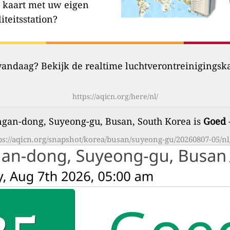
 kaart met uw eigen
iteitsstation?
 vandaag? Bekijk de realtime luchtverontreinigingsk
https://aqicn.org/here/nl/
ngan-dong, Suyeong-gu, Busan, South Korea is
Goed
ps://aqicn.org/snapshot/korea/busan/suyeong-gu/20260807-05/nl