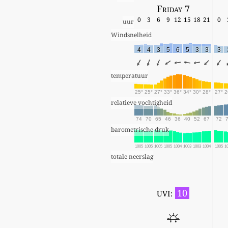
Friday 7
0
3
6
9
12
15
18
21
0
uur
Windsnelheid
4
4
3
5
6
5
3
3
3
temperatuur
25°
25°
27°
33°
36°
34°
30°
28°
27°
2
relatieve vochtigheid
74
70
65
46
36
40
52
67
72
barometrische druk
1005
1005
1005
1005
1004
1003
1003
1004
1005
1
totale neerslag
10
UVI: