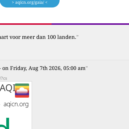
> aqicn.org/gaia/ <
aart voor meer dan 100 landen.
”
- on Friday, Aug 7th 2026, 05:00 am
”
/?cs