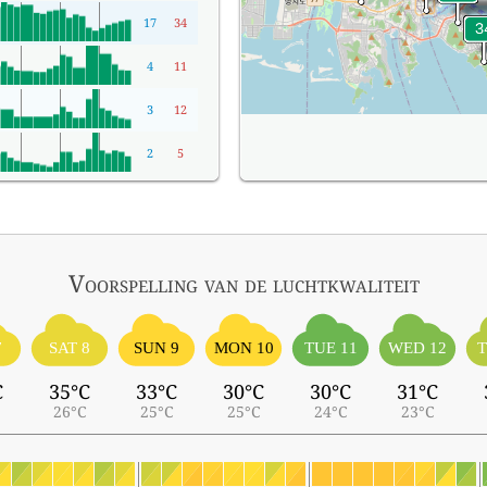
17
34
4
11
3
12
2
5
Voorspelling van de luchtkwaliteit
7
SAT 8
SUN 9
MON 10
TUE 11
WED 12
T
C
35°C
33°C
30°C
30°C
31°C
26°C
25°C
25°C
24°C
23°C