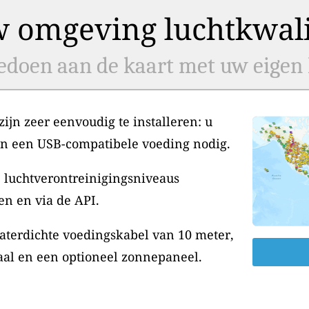
w omgeving luchtkwalit
doen aan de kaart met uw eigen l
jn zeer eenvoudig te installeren: u
en een USB-compatibele voeding nodig.
 luchtverontreinigingsniveaus
en en via de API.
aterdichte voedingskabel van 10 meter,
aal en een optioneel zonnepaneel.