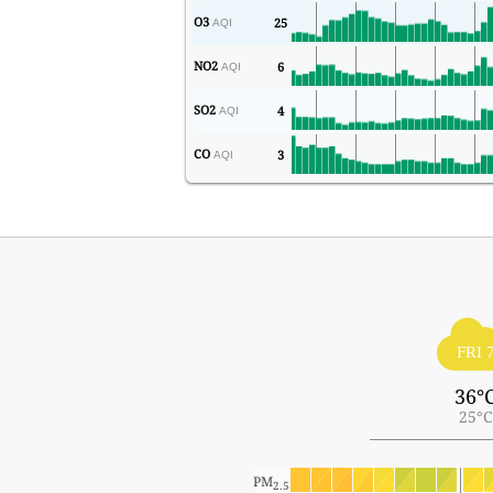
O3
25
AQI
NO2
6
AQI
SO2
4
AQI
CO
3
AQI
FRI 
36°
25°C
PM
2.5