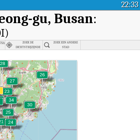
22:33
eong-gu, Busan
:
I)
n
usan
ZOEK DE
ZOEK EEN ANDERE
DICHTSTBIJZIJNDE
STAD
STAD
ong-gu, Busan.