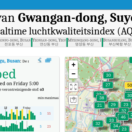
 van
Gwangan-dong, Suy
ealtime luchtkwaliteitsindex (AQ
u, Busan
eonpo-dong, Busanjin-gu, Busan
Yeonsan-dong, Yeonje-gu, Busan
Myeongjang-dong, Dongnae-gu, Busa
Busanbukang, B
전포동 부산
연산동 부산
명장동 부산
부산북항 부산
gu, Busan
:
De realtime luchtkwaliteitsindex (AQI) van Gwangan-dong, Suye
+
oed
−
ed on Friday 5:00
 verontreinigende stof:
o3
min
maximaal
5
55
5
23