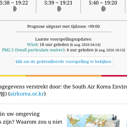
5:38 ~ 19:22
5:39 ~ 19:21
5:40 ~ 19:20
Prognose uitgezet met tijdzone +09:00
Laatste voorspellingsupdates:
Wind
: 18 uur geleden
[6 aug. 2026 04:54]
PM2.5 (Small particulate matter)
: 4 uur geleden
[6 aug. 2026 18:13]
klik om de gedetailleerde voorspelling te bekijken
sgegevens verstrekt door:
the South Air Korea Env
) (
airkorea.or.kr
)
r in uw omgeving
s zijn?
Waarom zou u niet