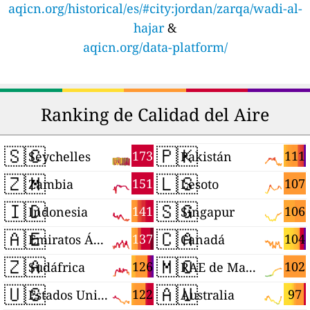
aqicn.org/historical/es/#city:jordan/zarqa/wadi-al-
hajar
&
aqicn.org/data-platform/
Ranking de Calidad del Aire
🇸🇨
🇵🇰
173
111
Seychelles
Pakistán
🇿🇲
🇱🇸
151
107
Zambia
Lesoto
🇮🇩
🇸🇬
141
106
Indonesia
Singapur
🇦🇪
🇨🇦
137
104
Emiratos Árabes Unidos
Canadá
🇿🇦
🇲🇴
126
102
Sudáfrica
RAE de Macao (China)
🇺🇸
🇦🇺
122
97
Estados Unidos
Australia