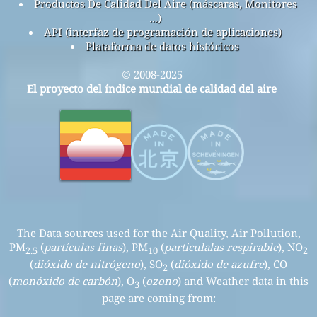
Productos De Calidad Del Aire (máscaras, Monitores
...)
API (interfaz de programación de aplicaciones)
Plataforma de datos históricos
© 2008-2025
El proyecto del índice mundial de calidad del aire
The Data sources used for the Air Quality, Air Pollution,
PM
(
partículas finas
), PM
(
particulalas respirable
), NO
2.5
10
2
(
dióxido de nitrógeno
), SO
(
dióxido de azufre
), CO
2
(
monóxido de carbón
), O
(
ozono
) and Weather data in this
3
page are coming from: