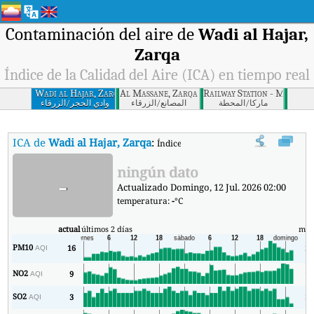
Contaminación del aire de
Wadi al Hajar,
Zarqa
Índice de la Calidad del Aire (ICA) en tiempo real
Wadi al Hajar, Zarqa
Al Massane, Zarqa
Railway Station - Mahata
ﻣﺎرﻛﺎ/اﻟﻤﺤﻄﺔ
اﻟﻤﺼﺎﻧﻊ/اﻟﺰرﻗﺎء
وادي اﻟﺤﺠﺮ/اﻟﺰرﻗﺎء
ICA de
Wadi al Hajar, Zarqa
:
Índice de la Calidad del Aire (ICA) de W
ningún dato
-
Actualizado Domingo, 12 Jul. 2026 02:00
temperatura:
-
°C
actual
últimos 2 días
mín
PM10
16
2
AQI
NO2
9
1
AQI
SO2
3
3
AQI