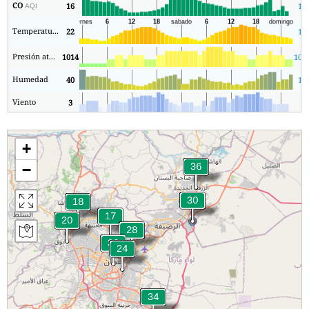
CO
16
16
AQI
Temperatura.
22
19
Presión atmosférica
1014
101
Humedad
40
14
Viento
3
1
+
−