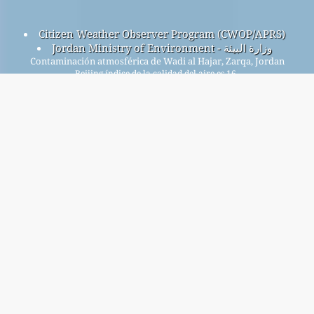
Citizen Weather Observer Program (CWOP/APRS)
Jordan Ministry of Environment - وزارة البيئة
Contaminación atmosférica de Wadi al Hajar, Zarqa, Jordan
Beijing índice de la calidad del aire es 16.
Beijing PM
(partículas finas) ICA es n/a. - Beijing PM
2.5
10
(particulalas respirable) ICA es 16. - Beijing NO
(dióxido de
2
nitrógeno) ICA es 9. - Beijing SO
(dióxido de azufre) ICA es 3.
2
- Beijing O
(ozono) ICA es n/a. - Beijing CO (monóxido de
3
carbón) ICA es 16. -
Regístrese en nuestra lista de correo mensual gratuita y
reciba notificaciones cuando haya nuevos artículos
disponibles.
entregar
This page has been generated on Saturday, Aug 1st 2026, 11:22 am CST from jp2n