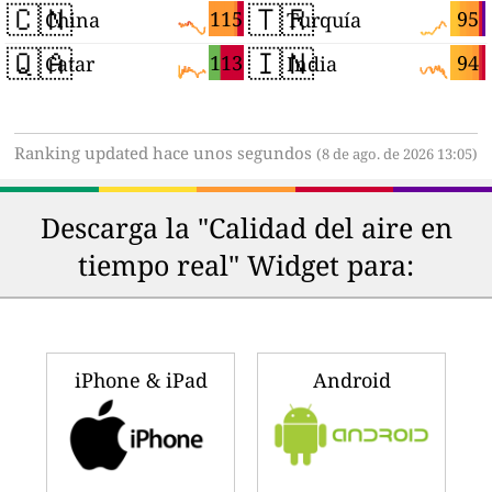
🇨🇳
🇹🇷
115
95
China
Turquía
🇶🇦
🇮🇳
113
94
Catar
India
Ranking updated hace unos segundos
(8 de ago. de 2026 13:05)
Descarga la "Calidad del aire en
tiempo real" Widget para:
iPhone & iPad
Android