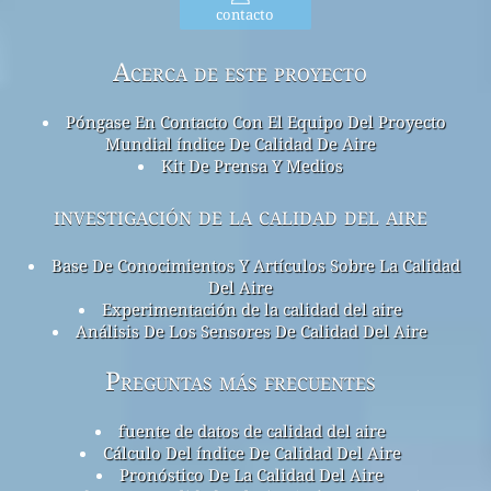
contacto
Acerca de este proyecto
Póngase En Contacto Con El Equipo Del Proyecto
Mundial índice De Calidad De Aire
Kit De Prensa Y Medios
investigación de la calidad del aire
Base De Conocimientos Y Artículos Sobre La Calidad
Del Aire
Experimentación de la calidad del aire
Análisis De Los Sensores De Calidad Del Aire
Preguntas más frecuentes
fuente de datos de calidad del aire
Cálculo Del índice De Calidad Del Aire
Pronóstico De La Calidad Del Aire