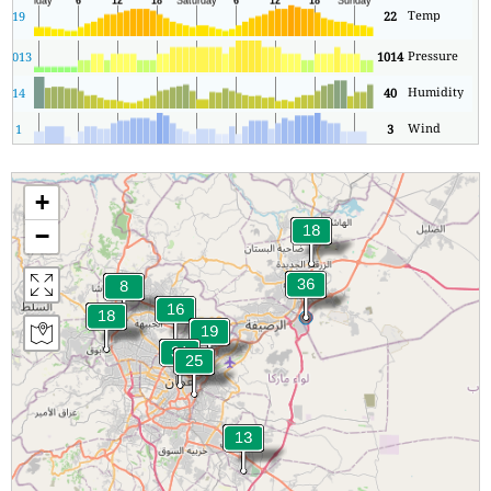
Temp
19
22
Pressure
7
1013
1014
Humidity
14
40
Wind
1
3
+
−