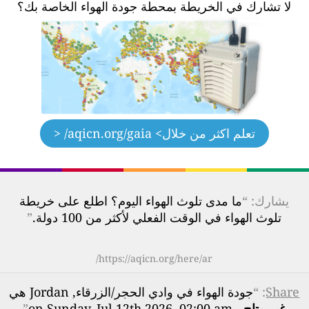
لا تشارك في الخريطة بمحطة جودة الهواء الخاصة بك؟
تعلم اكثر من خلال
> aqicn.org/gaia/ <
يشارك: “
ما مدى تلوث الهواء اليوم؟ اطلع على خريطة
تلوث الهواء في الوقت الفعلي لأكثر من 100 دولة.
”
https://aqicn.org/here/ar/
Share
: “
جودة الهواء في وادي اﻟﺤﺠﺮ/اﻟﺰرﻗﺎء, Jordan هي
غير متاح
- on Sunday, Jul 12th 2026, 02:00 am
”