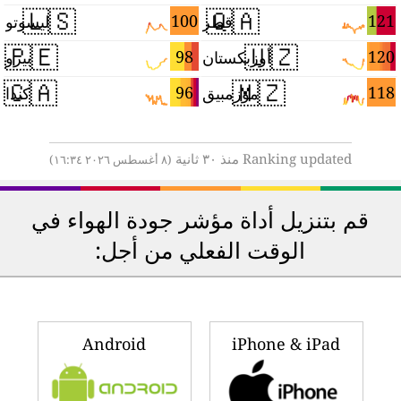
🇱🇸
🇶🇦
1
100
121
قطر
ليسوتو
🇵🇪
🇺🇿
6
98
120
أوزبكستان
بيرو
🇨🇦
🇲🇿
6
96
118
موزمبيق
كندا
Ranking updated منذ ٣٠ ثانية
(٨ أغسطس ٢٠٢٦ ١٦:٣٤)
قم بتنزيل أداة مؤشر جودة الهواء في
الوقت الفعلي من أجل:
Android
iPhone & iPad