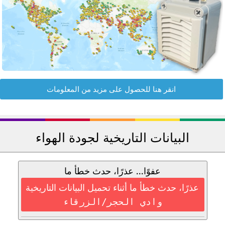
انقر هنا للحصول على مزيد من المعلومات
البيانات التاريخية لجودة الهواء
عفوًا... عذرًا، حدث خطأ ما
عذرًا، حدث خطأ ما أثناء تحميل البيانات التاريخية
وادي اﻟﺤﺠﺮ/اﻟﺰرﻗﺎء