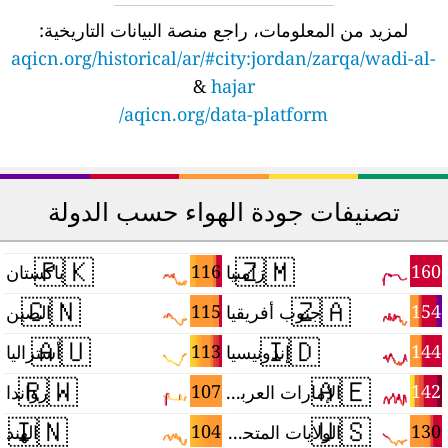
لمزيد من المعلومات، راجع منصة البيانات التاريخية:
aqicn.org/historical/ar/#city:jordan/zarqa/wadi-al-
&
hajar
aqicn.org/data-platform/
تصنيفات جودة الهواء حسب الدولة
🇵🇰
🇿🇲
6
116
160
زامبيا
باكستان
🇨🇳
🇿🇦
5
115
154
جنوب أفريقيا
الصين
🇦🇺
🇮🇩
2
113
144
إندونيسيا
أستراليا
🇷🇼
🇦🇪
1
107
142
الإمارات العربية المتحدة
رواندا
🇮🇳
🇺🇸
1
104
130
الولايات المتحدة
الهند