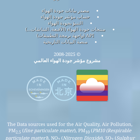
مصدر بيانات جودة الهواء
حساب مؤشر جودة الهواء
التنبؤ بجودة الهواء
منتجات جودة الهواء (الأقنعة، الشاشات...)
API (واجهة برمجة التطبيقات)
منصة البيانات التاريخية
© 2008-2025
مشروع مؤشر جودة الهواء العالمي
The Data sources used for the Air Quality, Air Pollution,
PM
(
fine particulate matter
), PM
(
PM10 (Respirable
2.5
10
particulate matter)
), NO
(
Nitrogen Dioxide
), SO
(
Sulphur
2
2