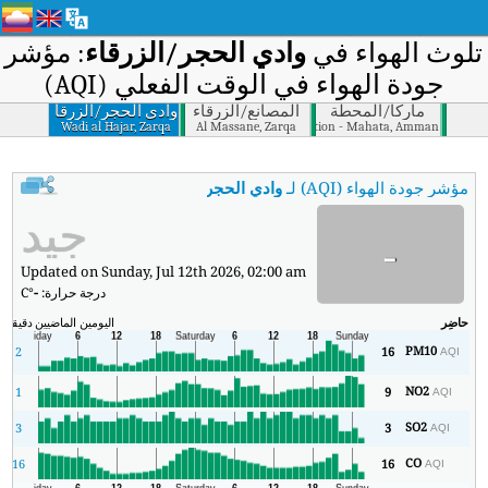
لوث الهواء في
وادي اﻟﺤﺠﺮ/اﻟﺰرﻗﺎء
: مؤشر
جودة الهواء في الوقت الفعلي (AQI)
ﻣﺎرﻛﺎ/اﻟﻤﺤﻄﺔ
اﻟﻤﺼﺎﻧﻊ/اﻟﺰرﻗﺎء
وادي اﻟﺤﺠﺮ/اﻟﺰرﻗﺎء
Wadi al Hajar, Zarqa
Al Massane, Zarqa
Railway Station - Mahata, Amman
مؤشر جودة الهواء (AQI) لـ
وادي اﻟﺤﺠﺮ/اﻟﺰرﻗﺎء
.
:
مؤشر جودة الهواء في الوقت الفعلي (AQI) في واد
جيد
-
Updated on Sunday, Jul 12th 2026, 02:00 am
درجة حرارة:
-
°C
حاضِر
اليومين الماضيين
دقيقة
ال
PM10
2
16
AQI
NO2
1
9
AQI
SO2
3
3
AQI
CO
16
16
AQI