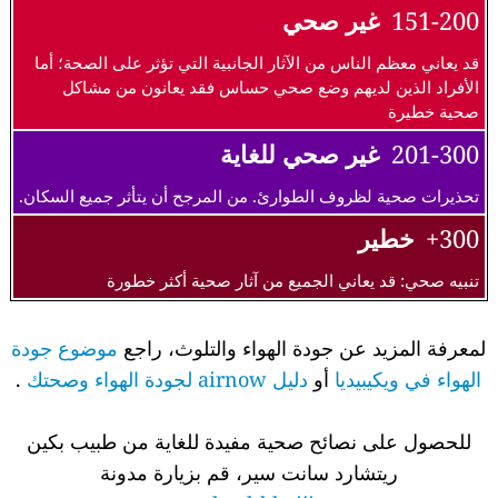
151-200
غير صحي
قد يعاني معظم الناس من الآثار الجانبية التي تؤثر على الصحة؛ أما
الأفراد الذين لديهم وضع صحي حساس فقد يعانون من مشاكل
صحية خطيرة
201-300
غير صحي للغاية
تحذيرات صحية لظروف الطوارئ. من المرجح أن يتأثر جميع السكان.
300+
خطير
تنبيه صحي: قد يعاني الجميع من آثار صحية أكثر خطورة
لمعرفة المزيد عن جودة الهواء والتلوث، راجع
موضوع جودة
الهواء في ويكيبيديا
أو
دليل airnow لجودة الهواء وصحتك
.
للحصول على نصائح صحية مفيدة للغاية من طبيب بكين
ريتشارد سانت سير، قم بزيارة مدونة