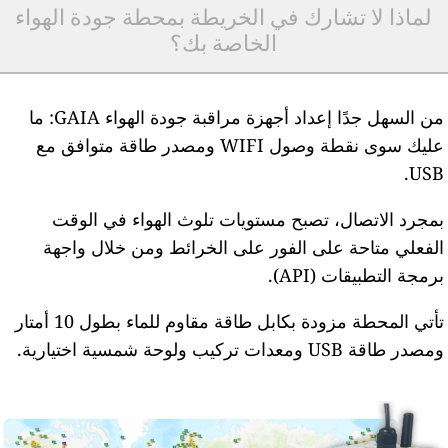
لماذا لا تشارك في الخريطة بمحطة جودة الهواء
الخاصة بك؟
من السهل جدًا إعداد أجهزة مراقبة جودة الهواء GAIA: ما
عليك سوى نقطة وصول WIFI ومصدر طاقة متوافق مع
USB
مجرد الاتصال، تصبح مستويات تلوث الهواء في الوقت
لفعلي متاحة على الفور على الخرائط ومن خلال واجهة
رمجة التطبيقات (API).
تأتي المحطة مزودة بكابل طاقة مقاوم للماء بطول 10 أمتار
مصدر طاقة USB ومعدات تركيب ولوحة شمسية اختيارية.