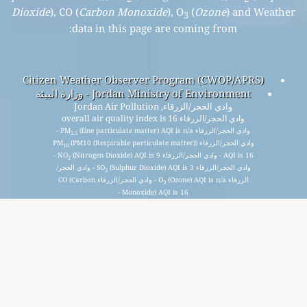
Dioxide
), CO (
Carbon Monoxide
), O
(
Ozone
) and Weather
3
data in this page are coming from:
Citizen Weather Observer Program (CWOP/APRS)
Jordan Ministry of Environment - وزارة البيئة
وادي اﻟﺤﺠﺮ/اﻟﺰرﻗﺎء, Jordan Air Pollution
وادي اﻟﺤﺠﺮ/اﻟﺰرﻗﺎء overall air quality index is 16
وادي اﻟﺤﺠﺮ/اﻟﺰرﻗﺎء PM
(fine particulate matter) AQI is n/a -
2.5
وادي اﻟﺤﺠﺮ/اﻟﺰرﻗﺎء PM
(PM10 (Respirable particulate matter))
10
AQI is 16 - وادي اﻟﺤﺠﺮ/اﻟﺰرﻗﺎء NO
(Nitrogen Dioxide) AQI is 9 -
2
وادي اﻟﺤﺠﺮ/اﻟﺰرﻗﺎء SO
(Sulphur Dioxide) AQI is 3 - وادي اﻟﺤﺠﺮ/
2
اﻟﺰرﻗﺎء O
(Ozone) AQI is n/a - وادي اﻟﺤﺠﺮ/اﻟﺰرﻗﺎء CO (Carbon
3
Monoxide) AQI is 16 -
اشترك في قائمتنا البريدية الشهرية المجانية، واحصل على إشعار
عند توفر مقالات جديدة.
يُقدِّم