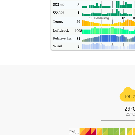
SO2
3
AQI
CO
1
AQI
Temp.
29
Luftdruck
1008
Relative Luftfeuchtigkeit
81
Wind
3
FR. 
29°
25°C
PM
2.5