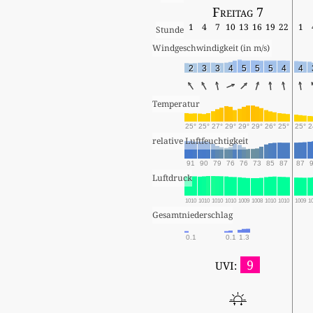
Freitag 7
1
4
7
10
13
16
19
22
1
Stunde
Windgeschwindigkeit (in m/s) 
2
3
3
4
5
5
5
4
4
Temperatur
25°
25°
27°
29°
29°
29°
26°
25°
25°
2
relative Luftfeuchtigkeit
91
90
79
76
76
73
85
87
87
Luftdruck
1010
1010
1010
1010
1009
1008
1010
1010
1009
1
Gesamtniederschlag
0.1
0.1
1.3
9
UVI: