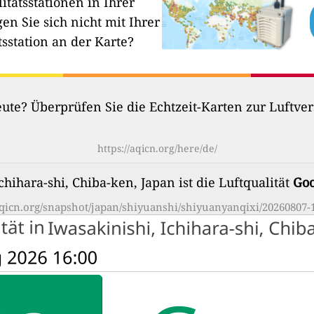
itätsstationen in Ihrer
en Sie sich nicht mit Ihrer
tsstation an der Karte?
heute? Überprüfen Sie die Echtzeit-Karten zur Luftv
https://aqicn.org/here/de/
chihara-shi, Chiba-ken, Japan ist die Luftqualität
Go
/aqicn.org/snapshot/japan/shiyuanshi/shiyuanyanqixi/20260807-1