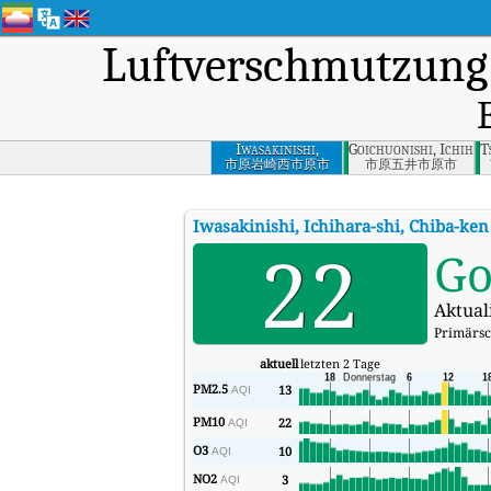
Luftverschmutzung
Iwasakinishi,
Goichuonishi, Ichihar
T
Ichihara-shi, Chiba-
市原岩崎西市原市
市原五井市原市
ken
Iwasakinishi, Ichihara-shi, Chiba-ken
22
Go
Aktual
Primärsc
aktuell
letzten 2 Tage
PM2.5
13
AQI
PM10
22
AQI
O3
10
AQI
NO2
3
AQI