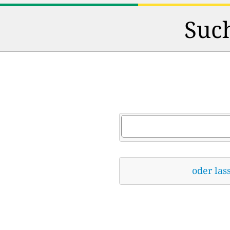
Such
oder las