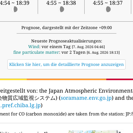
4:54 ~ 18:39
4:55 ~ 18:38
4:55 ~ 18:37
Prognose, dargestellt mit der Zeitzone +09:00
Neueste Prognoseaktualisierungen:
Wind
: vor einem Tag
[7. Aug. 2026 04:46]
fine particulate matter
: vor 2 Tagen
[6. Aug. 2026 18:13]
Klicken Sie hier, um die detaillierte Prognose anzuzeigen
eitgestellt von:
the Japan Atmospheric Environmenta
汚染物質広域監視システム) (
soramame.env.go.jp
) and t
i.pref.chiba.lg.jp
)
ment for CO (carbon monoxide) are taken from the station:
JP