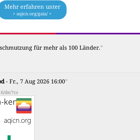
Mehr erfahren unter
> aqicn.org/gaia/ <
erschmutzung für mehr als 100 Länder.
”
od
- Fr., 7 Aug 2026 16:00
”
6/de/?cs