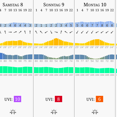
Samstag 8
Sonntag 9
Montag 10
4
7
10
13
16
19
22
1
4
7
10
13
16
19
22
1
4
7
10
13
16
19
22
3
2
4
6
4
4
3
2
1
1
2
2
3
4
5
5
6
6
7
7
8
6
6
4°
26°
27°
27°
28°
26°
25°
24°
24°
26°
28°
31°
28°
27°
25°
25°
24°
26°
28°
29°
28°
25°
24°
90
80
76
76
68
75
80
80
80
69
60
54
65
67
74
78
77
67
54
52
60
72
80
009
1009
1008
1007
1007
1008
1008
1007
1007
1007
1006
1004
1005
1007
1007
1006
1006
1007
1005
1004
1004
1005
1004
10
8
6
UVI:
UVI:
UVI: