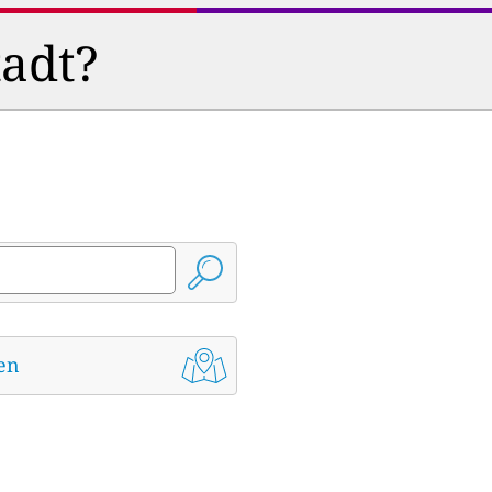
tadt?
den