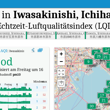
 in
Iwasakinishi, Ichih
Echtzeit-Luftqualitätsindex (LQI
a, Chiba
suiheiji, Ichihara, Chiba
Kitakokubunjidai, Ichihara, Chiba
Anesaki, Ichihara, Chiba
Yawata, Ichihara
市原廿五里市原市
市原郡本市原市
市原姉崎市原市
市原八幡市原
AQI
:
Iwasakinishi, Ichihara-shi, Chiba-ken Echtzeit-Luftqualitätsindex (AQI).
+
od
−
isiert am Freitag um 16
hadstoff:
pm10
Mindest
max
5
57
2
52
1
30
2
20