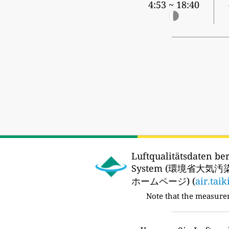
4:53 ~ 18:40
Luftqualitätsdaten ber
System (環境省大気
ホームページ) (
air.taik
Note that the measure