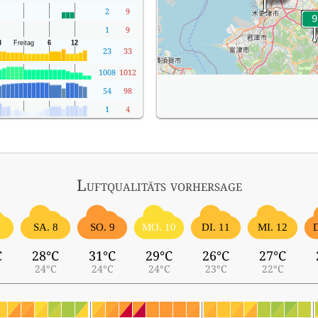
2
9
1
9
23
33
1008
1012
54
98
1
4
Luftqualitäts vorhersage
7
SA. 8
SO. 9
MO. 10
DI. 11
MI. 12
C
28°C
31°C
29°C
26°C
27°C
24°C
24°C
24°C
23°C
22°C