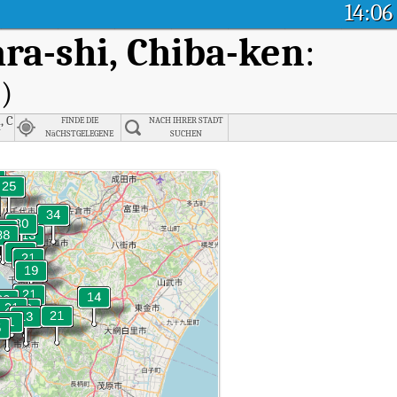
14:06
ara-shi, Chiba-ken
:
)
, Chiba
FINDE DIE
NACH IHRER STADT
市
NäCHSTGELEGENE
SUCHEN
STADT