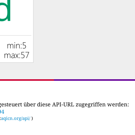
esteuert über diese API-URL zugegriffen werden:
94
:
aqicn.org/api/
)