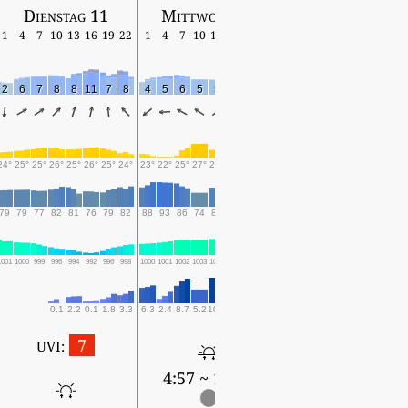
Dienstag 11
Mittwoch 12
Donnerstag 13
1
4
7
10
13
16
19
22
1
4
7
10
13
16
19
22
1
4
7
10
13
16
19
2
6
7
8
8
11
7
8
4
5
6
5
5
1
2
3
4
5
5
6
6
6
5
24°
25°
25°
26°
25°
26°
25°
24°
23°
22°
25°
27°
25°
25°
25°
24°
24°
23°
26°
29°
29°
26°
25°
79
79
77
82
81
76
79
82
88
93
86
74
84
78
82
91
92
96
81
64
70
83
89
1001
1000
999
996
994
992
996
998
1000
1001
1002
1003
1003
1004
1005
1005
1004
1006
1005
1004
1003
1004
1006
0.1
2.2
0.1
1.8
3.3
6.3
2.4
8.7
5.2
10.3
0.4
0.7
1.7
2.4
2.9
5.3
0.1
0.6
2
2.1
7
UVI:
4:57 ~ 18:35
4:58 ~ 18:34