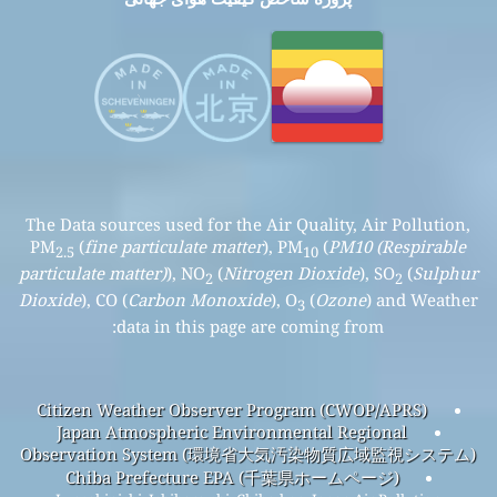
The Data sources used for the Air Quality, Air Pollution,
PM
(
fine particulate matter
), PM
(
PM10 (Respirable
2.5
10
particulate matter)
), NO
(
Nitrogen Dioxide
), SO
(
Sulphur
2
2
Dioxide
), CO (
Carbon Monoxide
), O
(
Ozone
) and Weather
3
data in this page are coming from:
Citizen Weather Observer Program (CWOP/APRS)
Japan Atmospheric Environmental Regional
Observation System (環境省大気汚染物質広域監視システム)
Chiba Prefecture EPA (千葉県ホームページ)