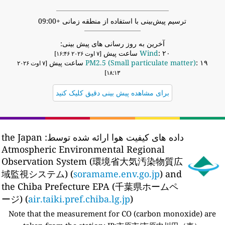
ترسیم پیش‌بینی با استفاده از منطقه زمانی +09:00
آخرین به روز رسانی های پیش بینی:
: ۲۰ ساعت پیش
Wind
[۷ اوت ۲۰۲۶ ۱۶:۴۶]
: ۱۹ ساعت پیش
PM2.5 (Small particulate matter)
[۷ اوت ۲۰۲۶
۱۸:۱۳]
برای مشاهده پیش بینی دقیق کلیک کنید
داده های کیفیت هوا ارائه شده توسط:
the Japan
Atmospheric Environmental Regional
Observation System (環境省大気汚染物質広
域監視システム) (
soramame.env.go.jp
) and
the Chiba Prefecture EPA (千葉県ホームペ
ージ) (
air.taiki.pref.chiba.lg.jp
)
Note that the measurement for CO (carbon monoxide) are