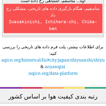
اوه... متاسفم، اشتباهی رخ داده است
متأسفیم، هنگام بارگیری داده های تاریخی، مشکلی رخ
داد
Iwasakinishi, Ichihara-shi, Chiba-
ken
برای اطلاعات بیشتر، پلت فرم داده های تاریخی را بررسی
کنید:
aqicn.org/historical/fa/#city:japan/shiyuanshi/shiyu
&
anyanqixi
aqicn.org/data-platform/
رتبه بندی کیفیت هوا بر اساس کشور