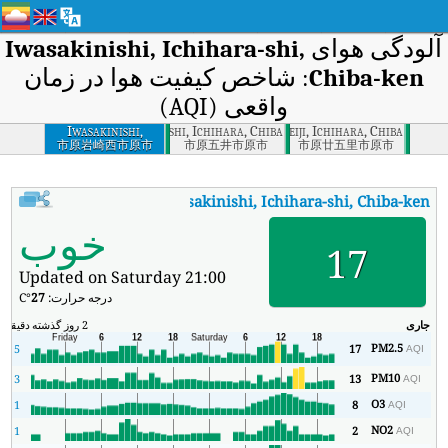
آلودگی هوای
Iwasakinishi, Ichihara-shi,
Chiba-ken
: شاخص کیفیت هوا در زمان
واقعی (AQI)
Iwasakinishi,
Goichuonishi, Ichihara, Chiba
Tsuiheiji, Ichihara, Chiba
Ichihara-shi, Chiba-
市原岩崎西市原市
市原五井市原市
市原廿五里市原市
ken
:
AQI
Iwasakinishi, Ichihara-shi, Chiba-ken
شاخص کیفیت هوای بی‌درنگ inishi, Ichihara-shi, Chiba-ken (AQI
خوب
17
Updated on Saturday 21:00
درجه حرارت:
27
°C
جاری
2 روز گذشته
دقیقه
حد
PM2.5
5
17
AQI
PM10
3
13
AQI
O3
1
8
AQI
NO2
1
2
AQI