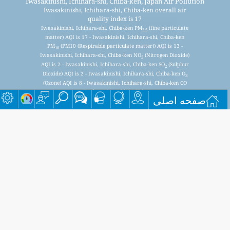
Iwasakinishi, Ichihara-shi, Chiba-ken, Japan Air Pollution
Iwasakinishi, Ichihara-shi, Chiba-ken overall air
quality index is 17
Iwasakinishi, Ichihara-shi, Chiba-ken PM
(fine particulate
2.5
matter) AQI is 17 - Iwasakinishi, Ichihara-shi, Chiba-ken
PM
(PM10 (Respirable particulate matter)) AQI is 13 -
10
Iwasakinishi, Ichihara-shi, Chiba-ken NO
(Nitrogen Dioxide)
2
AQI is 2 - Iwasakinishi, Ichihara-shi, Chiba-ken SO
(Sulphur
2
Dioxide) AQI is 2 - Iwasakinishi, Ichihara-shi, Chiba-ken O
3
(Ozone) AQI is 8 - Iwasakinishi, Ichihara-shi, Chiba-ken CO
(Carbon Monoxide) AQI is 1 -
صفحه اصلی
برای لیست پستی ماهانه رایگان ما ثبت نام کنید و در صورت در
دسترس بودن مقالات جدید مطلع شوید.
ارسال
This page has been generated on Saturday, Aug 8th 2026, 20:53 pm CST from jp2n