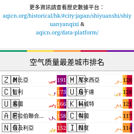
更多資訊請查看歷史數據平台：
aqicn.org/historical/hk/#city:japan/shiyuanshi/shiy
uanyanqixi
&
aqicn.org/data-platform/
空气质量最差城市排名
🇿🇲
🇲🇾
191
128
尚比亞
馬來西亞
🇨🇱
🇺🇬
173
128
智利
烏干達
🇺🇸
🇰🇼
166
121
美國
科威特
🇦🇪
🇨🇳
158
117
阿拉伯聯合大公國
中國
🇳🇬
🇮🇳
152
114
奈及利亞
印度