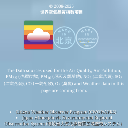
© 2008-2025
世界空氣品質指數項目
The Data sources used for the Air Quality, Air Pollution,
PM
(
小顆粒物
), PM
(
可吸入顆粒物
), NO
(
二氧化氮
), SO
2.5
10
2
2
(
二氧化硫
), CO (
一氧化碳
), O
(
臭氧
) and Weather data in this
3
page are coming from:
Citizen Weather Observer Program (CWOP/APRS)
Japan Atmospheric Environmental Regional
Observation System (環境省大気汚染物質広域監視システム)