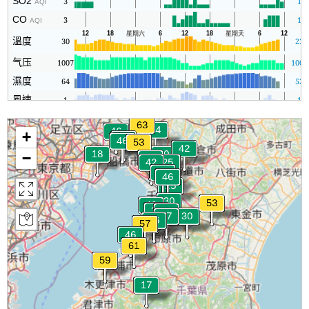
SO2
3
1
AQI
CO
3
1
AQI
溫度
30
23
气压
1007
1006
濕度
64
52
風速
1
1
+
−