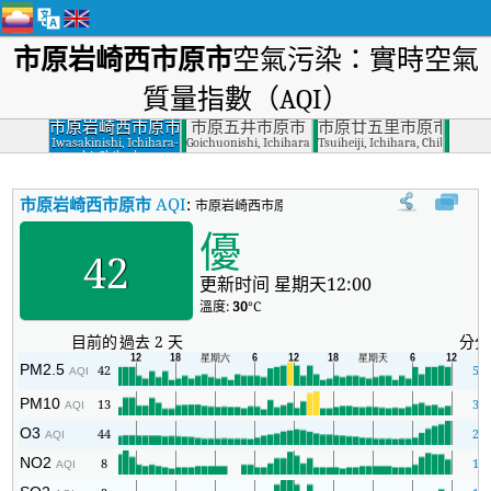
市原岩崎西市原市
空氣污染：實時空氣
質量指數（AQI）
市原岩崎西市原市
市原五井市原市
市原廿五里市原市
Iwasakinishi, Ichihara-
Goichuonishi, Ichihara, Chiba
Tsuiheiji, Ichihara, Chiba
shi, Chiba-ken
市原岩崎西市原市
AQI
:
市原岩崎西市原市實時空氣質量指數（AQI）。
優
42
更新时间 星期天12:00
溫度:
30
°C
目前的
過去 2 天
分分
PM2.5
42
5
AQI
PM10
13
3
AQI
O3
44
2
AQI
NO2
8
1
AQI