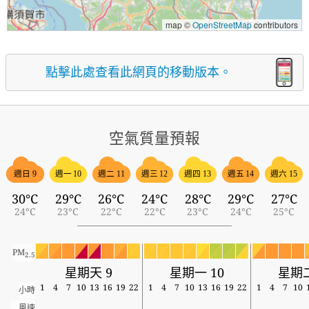
map ©
OpenStreetMap
contributors
點擊此處查看此網頁的移動版本。
空氣質量預報
週日 9
週一 10
週二 11
週三 12
週四 13
週五 14
週六 15
30°C
29°C
26°C
24°C
28°C
29°C
27°C
24°C
23°C
22°C
22°C
23°C
24°C
25°C
PM
2.5
星期天 9
星期一 10
星期二
1
4
7
10
13
16
19
22
1
4
7
10
13
16
19
22
1
4
7
10
小時
風速