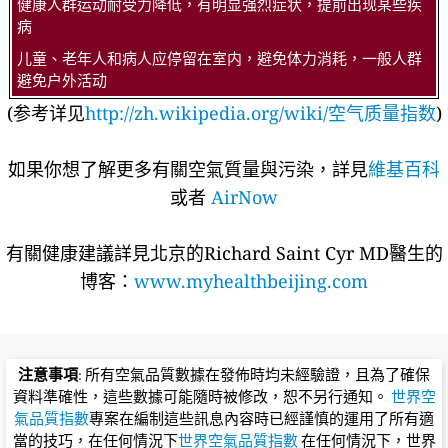
健康人群运动耐受力降低，有明显强烈症状，提前出现某些疾
病
儿童、老年人和病人应停留在室内，避免体力消耗，一般人群
避免户外活动
(参考详见
http://zh.wikipedia.org/wiki/空气质量指数
)
如果你想了解更多有關空氣質量與污染，詳見
維基百科
或者
AirNow
有關健康建議詳​​見北京的Richard Saint Cyr MD醫生的
博客：
www.myhealthbeijing.com
注意事項
: 所有空氣品質數據在發佈時均未經驗證，且為了確保
資料準確性，這些數據可能隨時被修改，恕不另行通知。
世界空
氣品質指數
專案在編制這些訊息內容時已經謹慎的運用了所有適
當的技巧，在任何情況下
世界空氣品質指數
在任何情況下，世界