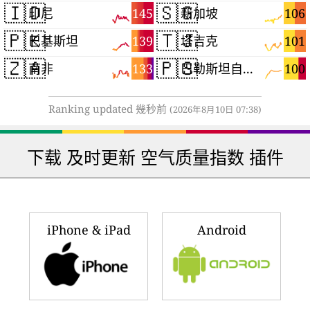
🇮🇩
🇸🇬
145
106
印尼
新加坡
🇵🇰
🇹🇯
139
101
巴基斯坦
塔吉克
🇿🇦
🇵🇸
133
100
南非
巴勒斯坦自治區
Ranking updated 幾秒前
(2026年8月10日 07:38)
下载 及时更新 空气质量指数 插件
iPhone & iPad
Android