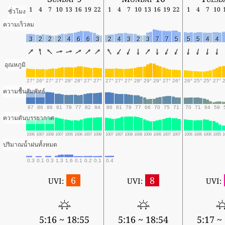
1
4
7
10
13
16
19
22
1
4
7
10
13
16
19
22
1
4
7
10
ชั่วโมง
ความเร็วลม
3
2
2
2
4
6
6
3
2
4
3
2
3
7
7
5
5
5
4
4
อุณหภูมิ
27°
26°
27°
27°
28°
28°
27°
27°
27°
27°
27°
28°
29°
29°
27°
26°
26°
25°
25°
27°
ความชื้นสัมพัทธ์
87
86
86
81
78
77
82
84
86
81
79
77
66
70
75
71
70
71
64
59
ความดันบรรยากาศ
1006
1007
1008
1007
1006
1006
1007
1008
1007
1007
1008
1008
1006
1006
1007
1007
1006
1006
1006
1005
1
ปริมาณน้ำฝนทั้งหมด
0.3
0.1
0.3
1.3
1.6
0.1
0.2
0.1
0.4
6
8
UVI:
UVI:
UVI:
5:16 ~ 18:55
5:16 ~ 18:54
5:17 ~