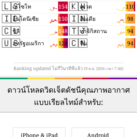
🇱🇸
🇰🇼
154
110
เลโซโท
คูเวต
🇮🇩
🇮🇳
150
98
อินโดนีเซีย
อินเดีย
🇨🇱
🇹🇯
148
94
ชิลี
ทาจิกิสถาน
🇺🇸
🇨🇳
128
94
สหรัฐอเมริกา
จีน
Ranking updated ไม่กี่วินาทีที่แล้ว
(9 ส.ค. 2026 เวลา 7:46)
ดาวน์โหลดวิดเจ็ตดัชนีคุณภาพอากาศ
แบบเรียลไทม์สำหรับ:
iPhone & iPad
Android