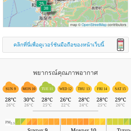
map ©
OpenStreetMap
contributors
คลิกที่นี่เพื่อดูเวอร์ชันมือถือของหน้าเว็บนี้
พยากรณ์คุณภาพอากาศ
SUN 9
MON 10
TUE 11
WED 12
THU 13
FRI 14
SAT 15
28°C
30°C
28°C
26°C
28°C
28°C
29°C
26°C
26°C
25°C
22°C
24°C
25°C
26°C
PM
2.5
Sunday 9
Monday 10
Tuesd