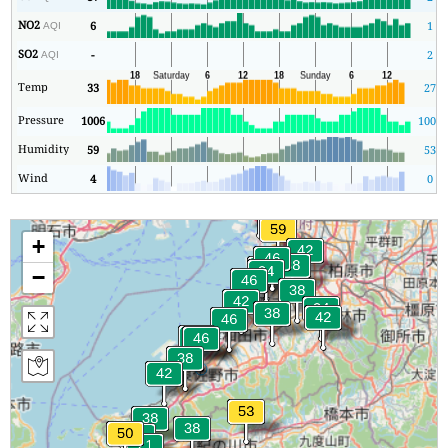
NO2
6
1
AQI
SO2
-
2
AQI
Temp
33
27
Pressure
1006
1005
Humidity
59
53
Wind
4
0
+
−