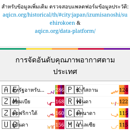
สำหรับข้อมูลเพิ่มเติม ตรวจสอบแพลตฟอร์มข้อมูลประวัติ:
aqicn.org/historical/th/#city:japan/izumisanoshi/su
ehirokoen
&
aqicn.org/data-platform/
การจัดอันดับคุณภาพอากาศตาม
ประเทศ
🇦🇪
🇵🇰
286
124
สหรัฐอาหรับเอมิเรตส์
ปากีสถาน
🇿🇲
🇷🇼
168
122
แซมเบีย
รวันดา
🇿🇦
🇨🇦
160
115
แอฟริกาใต้
แคนาดา
🇺🇬
🇲🇾
156
115
ยูกันดา
มาเลเซีย