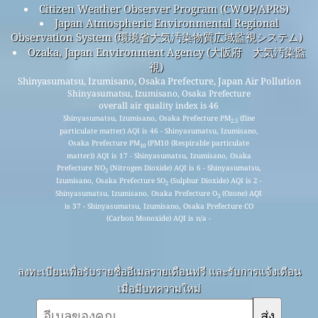
Citizen Weather Observer Program (CWOP/APRS)
Japan Atmospheric Environmental Regional
Observation System (環境省大気汚染物質広域監視システム)
Ozaka, Japan Environment Agency (大阪府 大気汚染監
視)
Shinyasumatsu, Izumisano, Osaka Prefecture, Japan Air Pollution
Shinyasumatsu, Izumisano, Osaka Prefecture
overall air quality index is 46
Shinyasumatsu, Izumisano, Osaka Prefecture PM
(fine
2.5
particulate matter) AQI is 46 - Shinyasumatsu, Izumisano,
Osaka Prefecture PM
(PM10 (Respirable particulate
10
matter)) AQI is 17 - Shinyasumatsu, Izumisano, Osaka
Prefecture NO
(Nitrogen Dioxide) AQI is 6 - Shinyasumatsu,
2
Izumisano, Osaka Prefecture SO
(Sulphur Dioxide) AQI is 2 -
2
Shinyasumatsu, Izumisano, Osaka Prefecture O
(Ozone) AQI
3
is 37 - Shinyasumatsu, Izumisano, Osaka Prefecture CO
(Carbon Monoxide) AQI is n/a -
ลงทะเบียนเพื่อรับรายชื่ออีเมลรายเดือนฟรี และรับการแจ้งเตือน
เมื่อมีบทความใหม่
ส่ง