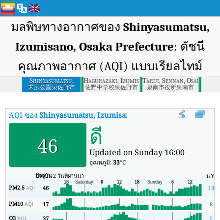
มลพิษทางอากาศของ
Shinyasumatsu,
Izumisano, Osaka Prefecture
: ดัชนี
คุณภาพอากาศ (AQI) แบบเรียลไทม์
Shinyasumatsu,
Hagurazaki, Izumisano, Osaka Prefecture
Tarui, Sennan, Osaka Pref
Izumisano, Osaka
末広公園泉佐野市
佐野中学校泉佐野市
泉南市役所泉南市
Prefecture
AQI ของ
Shinyasumatsu, Izumisano, Osaka Prefecture
:
ดัชนี
ดี
46
Updated on Sunday 16:00
อุณหภูมิ:
33
°C
ปัจจุบัน
2 วันที่ผ่านมา
นาที
PM2.5
46
13
AQI
PM10
17
8
AQI
O3
37
2
AQI