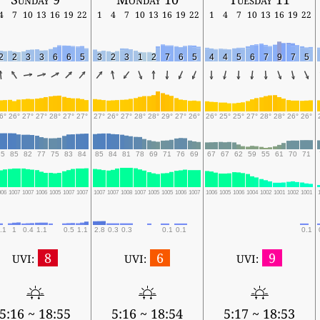
4
7
10
13
16
19
22
1
4
7
10
13
16
19
22
1
4
7
10
13
16
19
22
2
2
3
3
6
6
5
3
2
3
1
2
7
6
5
4
4
5
6
7
9
7
5
6°
26°
27°
27°
28°
27°
27°
27°
26°
27°
28°
28°
29°
27°
26°
26°
25°
25°
27°
28°
28°
26°
26°
85
85
82
77
75
83
84
85
84
81
78
69
71
76
69
67
67
62
59
55
61
70
71
006
1007
1007
1006
1005
1007
1007
1007
1007
1008
1007
1005
1005
1006
1007
1006
1005
1006
1004
1002
1001
1002
1001
.1
1
0.4
1.1
0.5
1.1
2.8
0.3
0.3
0.1
0.1
0.1
8
6
9
UVI:
UVI:
UVI:
5:16 ~ 18:55
5:16 ~ 18:54
5:17 ~ 18:53