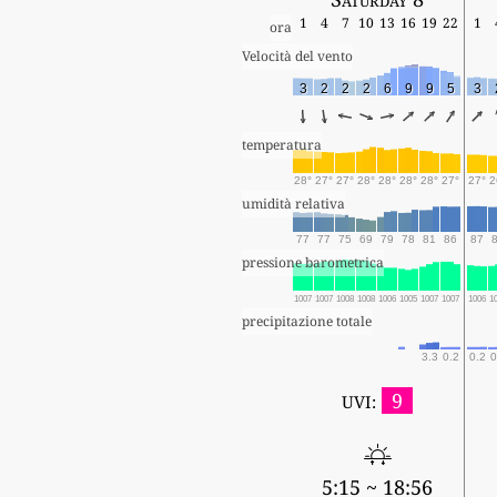
1
4
7
10
13
16
19
22
1
ora
Velocità del vento
3
2
2
2
6
9
9
5
3
temperatura
28°
27°
27°
28°
28°
28°
28°
27°
27°
2
umidità relativa
77
77
75
69
79
78
81
86
87
pressione barometrica
1007
1007
1008
1008
1006
1005
1007
1007
1006
1
precipitazione totale
3.3
0.2
0.2
0
9
UVI:
5:15 ~ 18:56