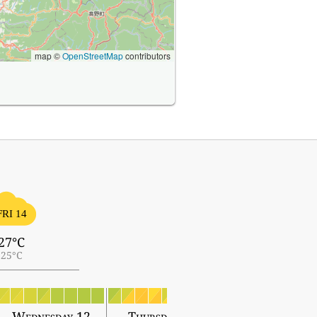
map ©
OpenStreetMap
contributors
FRI 14
27°C
25°C
Wednesday 12
Thursday 13
Friday 14