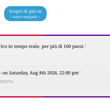
Scopri di più su
> aqicn.org/gaia/ <
co in tempo reale, per più di 100 paesi.
”
- on Saturday, Aug 8th 2026, 22:00 pm
”
2/it/?cs