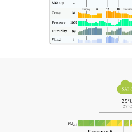
SO2
-
AQI
Temp
31
Pressure
1007
Humidity
69
Wind
1
SAT 
29°
27°C
PM
2.5
Saturday 8