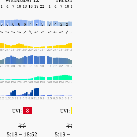
1
4
7
10
13
16
19
22
1
4
7
10
13
16
19
22
1
4
7
10
13
16
19
5
6
6
6
6
4
7
5
3
4
2
2
3
2
1
2
3
3
3
2
4
2
1
26°
24°
24°
26°
24°
23°
23°
23°
23°
24°
24°
25°
27°
27°
27°
26°
26°
25°
26°
27°
26°
27°
25°
72
85
88
78
90
93
90
90
87
82
82
79
70
72
77
76
78
75
72
68
76
77
84
1000
1000
1000
1000
1000
1001
1003
1003
1002
1003
1004
1004
1003
1004
1005
1006
1006
1007
1007
1007
1006
1006
1007
0.2
1.3
13.8
2.3
6.5
8.9
21.1
0.9
2.5
0.3
0.6
0.1
0.6
0.1
0.2
0.2
0.2
0.1
5.3
3.8
6.6
8
3
UVI:
UVI:
5:19 ~ 18:50
5:18 ~ 18:52
5:19 ~ 18:51