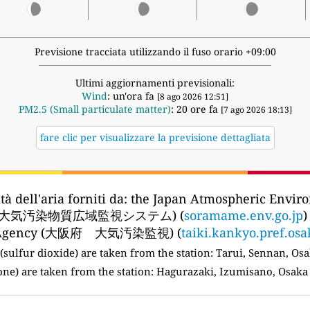
Previsione tracciata utilizzando il fuso orario +09:00
Ultimi aggiornamenti previsionali:
Wind
: un'ora fa
[8 ago 2026 12:51]
PM2.5 (Small particulate matter)
: 20 ore fa
[7 ago 2026 18:13]
fare clic per visualizzare la previsione dettagliata
tà dell'aria forniti da:
the Japan Atmospheric Enviro
境省大気汚染物質広域監視システム) (
soramame.env.go.jp
)
t Agency (大阪府 大気汚染監視) (
taiki.kankyo.pref.osa
(sulfur dioxide) are taken from the station:
Tarui, Sennan, Osa
ne) are taken from the station: Hagurazaki, Izumisano, Osaka