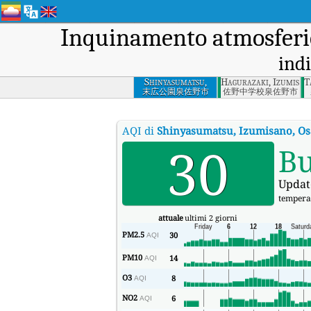
Inquinamento atmosferi
indi
Shinyasumatsu,
Hagurazaki, Izumisan
T
Izumisano, Osaka
末広公園泉佐野市
佐野中学校泉佐野市
Prefecture
AQI di
Shinyasumatsu, Izumisano, Os
30
B
Updat
tempera
attuale
ultimi 2 giorni
PM2.5
30
AQI
PM10
14
AQI
O3
8
AQI
NO2
6
AQI