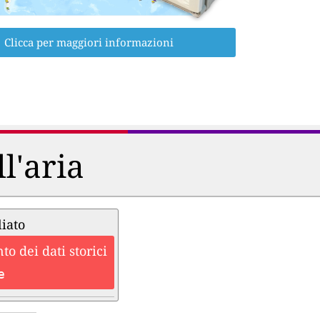
Clicca per maggiori informazioni
ll'aria
liato
o dei dati storici
e