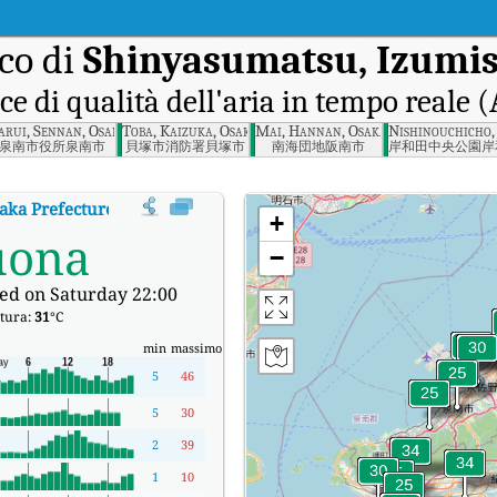
co di
Shinyasumatsu, Izumis
ce di qualità dell'aria in tempo reale 
o, Osaka Prefecture
arui, Sennan, Osaka Prefecture
Toba, Kaizuka, Osaka Prefecture
Mai, Hannan, Osaka Prefecture
Nishinouchicho,
泉南市役所泉南市
貝塚市消防署貝塚市
南海団地阪南市
岸和田中央公園岸
aka Prefecture
:
Indice di qualità dell'aria in tempo reale (AQI) di Shinyas
+
uona
−
ed on Saturday 22:00
tura:
31
°C
min
massimo
5
46
5
30
2
39
1
10