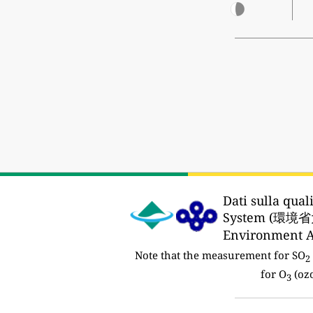
Dati sulla quali
System (環
Environmen
Note that the measurement for SO
2
for O
(ozo
3