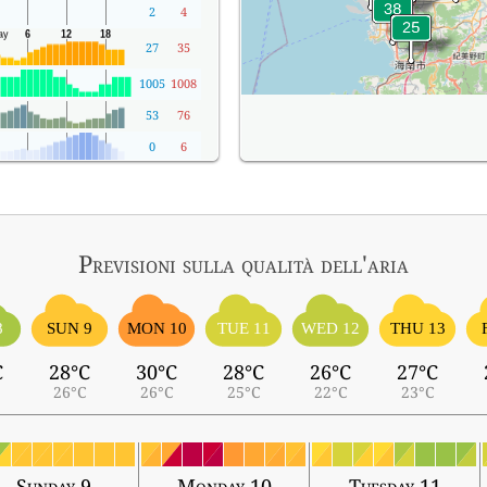
2
4
27
35
1005
1008
53
76
0
6
Previsioni sulla qualità dell'aria
8
SUN 9
MON 10
TUE 11
WED 12
THU 13
C
28°C
30°C
28°C
26°C
27°C
26°C
26°C
25°C
22°C
23°C
Sunday 9
Monday 10
Tuesday 11