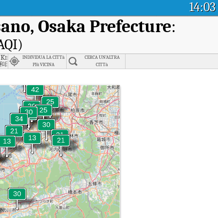
14:03
ano, Osaka Prefecture
:
(AQI)
 Kishiwada, Osaka Prefecture
INDIVIDUA LA CITTà
CERCA UN'ALTRA
和田市
PIù VICINA
CITTà
umatsu, Izumisano, Osaka Prefecture.