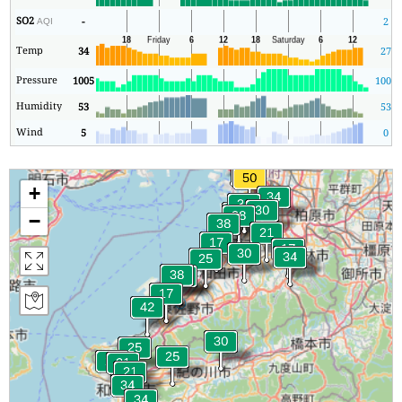
SO2
-
2
AQI
Temp
34
27
Pressure
1005
1005
Humidity
53
53
Wind
5
0
+
−