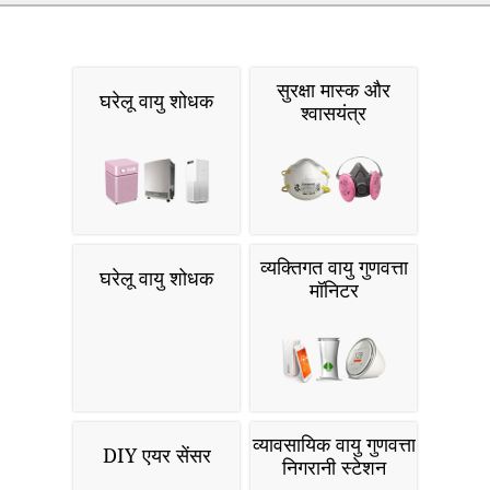
सुरक्षा मास्क और
घरेलू वायु शोधक
श्वासयंत्र
व्यक्तिगत वायु गुणवत्ता
घरेलू वायु शोधक
मॉनिटर
व्यावसायिक वायु गुणवत्ता
DIY एयर सेंसर
निगरानी स्टेशन