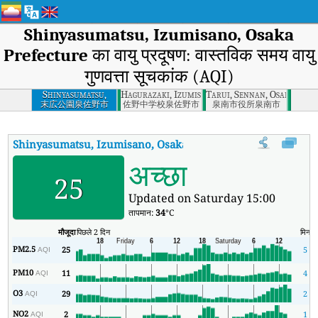
Shinyasumatsu, Izumisano, Osaka
Prefecture
का वायु प्रदूषण: वास्तविक समय वायु
गुणवत्ता सूचकांक (AQI)
Shinyasumatsu,
Hagurazaki, Izumisano, Osaka Prefecture
Tarui, Sennan, Osaka Pref
Izumisano, Osaka
末広公園泉佐野市
佐野中学校泉佐野市
泉南市役所泉南市
Prefecture
Shinyasumatsu, Izumisano, Osaka Prefecture
का AQI
:
Shinyasu
अच्छा
25
Updated on Saturday 15:00
तापमान:
34
°C
मौजूदा
पिछले 2 दिन
मिन
PM2.5
25
5
AQI
PM10
11
4
AQI
O3
29
2
AQI
NO2
2
1
AQI