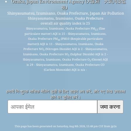
Ozaka, Japan Environment Agency (大阪府 大気汚染監
視)
Shinyasumatsu, Izumisano, Osaka Prefecture, Japan Air Pollution
Shinyasumatsu, Izumisano, Osaka Prefecture
overall air quality index is 25
Shinyasumatsu, Izumisano, Osaka Prefecture PM
(fine
2.5
particulate matter) AQI is 25 - Shinyasumatsu, Izumisano,
Osaka Prefecture PM
(PM10 (Respirable particulate
10
matter)) AQI is 11 - Shinyasumatsu, Izumisano, Osaka
Prefecture NO
(Nitrogen Dioxide) AQI is 2 - Shinyasumatsu,
2
Izumisano, Osaka Prefecture SO
(Sulphur Dioxide) AQI is 2 -
2
Shinyasumatsu, Izumisano, Osaka Prefecture O
(Ozone) AQI
3
is 29 - Shinyasumatsu, Izumisano, Osaka Prefecture CO
(Carbon Monoxide) AQI is n/a -
हमारी निःशुल्क मासिक मेलिंग सूची के लिए साइन अप करें, और नए लेख उपलब्ध
होने पर सूचित करें।
जमा करना
This page has been generated on Saturday, Aug 8th 2026, 15:48 pm CST from jp2n