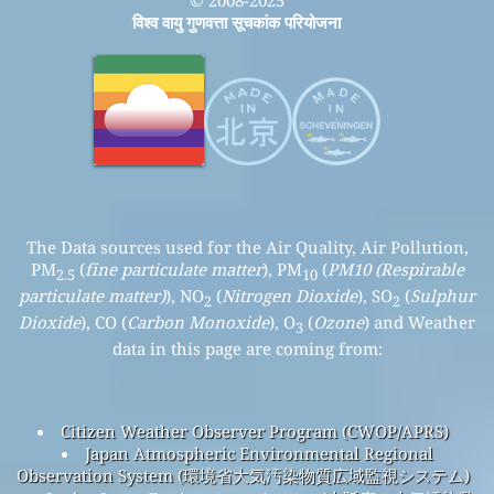
विश्व वायु गुणवत्ता सूचकांक परियोजना
The Data sources used for the Air Quality, Air Pollution,
PM
(
fine particulate matter
), PM
(
PM10 (Respirable
2.5
10
particulate matter)
), NO
(
Nitrogen Dioxide
), SO
(
Sulphur
2
2
Dioxide
), CO (
Carbon Monoxide
), O
(
Ozone
) and Weather
3
data in this page are coming from:
Citizen Weather Observer Program (CWOP/APRS)
Japan Atmospheric Environmental Regional
Observation System (環境省大気汚染物質広域監視システム)