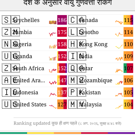
देश के अनुसार वायु गुणवत्ता रैंकिंग
🇸🇨
🇨🇦
186
115
Seychelles
Canada
🇿🇲
🇱🇸
175
114
Zambia
Lesotho
🇳🇬
🇭🇰
158
110
Nigeria
Hong Kong
🇺🇬
🇮🇳
152
109
Uganda
India
🇿🇦
🇶🇦
152
107
South Africa
Qatar
🇦🇪
🇲🇿
147
106
United Arab Emirates
Mozambique
🇮🇩
🇵🇰
137
105
Indonesia
Pakistan
🇺🇸
🇲🇾
127
104
United States
Malaysia
Ranking updated कुछ ही क्षण पहले
(८ अग. २०२६, सुबह ७:४८ बजे)