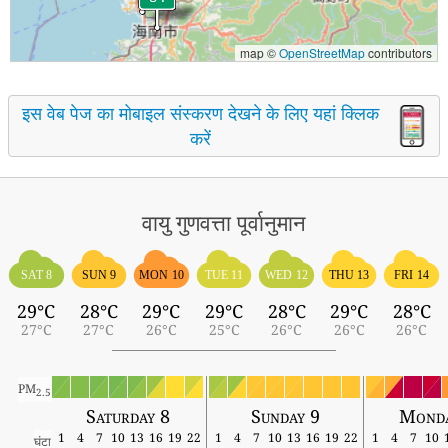
map ©
OpenStreetMap
contributors
इस वेब पेज का मोबाइल संस्करण देखने के लिए यहां क्लिक
करें
वायु गुणवत्ता पूर्वानुमान
SAT 8
SUN 9
MON 10
TUE 11
WED 12
THU 13
FRI 14
29°C
28°C
29°C
29°C
28°C
29°C
28°C
27°C
27°C
26°C
25°C
26°C
26°C
26°C
PM
2.5
Saturday 8
Sunday 9
Monda
1
4
7
10
13
16
19
22
1
4
7
10
13
16
19
22
1
4
7
10
घंटा