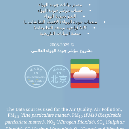
مصدر بيانات جودة الهواء
حساب مؤشر جودة الهواء
التنبؤ بجودة الهواء
منتجات جودة الهواء (الأقنعة، الشاشات...)
API (واجهة برمجة التطبيقات)
منصة البيانات التاريخية
© 2008-2025
مشروع مؤشر جودة الهواء العالمي
The Data sources used for the Air Quality, Air Pollution,
PM
(
fine particulate matter
), PM
(
PM10 (Respirable
2.5
10
particulate matter)
), NO
(
Nitrogen Dioxide
), SO
(
Sulphur
2
2
Dioxide
), CO (
Carbon Monoxide
), O
(
Ozone
) and Weather