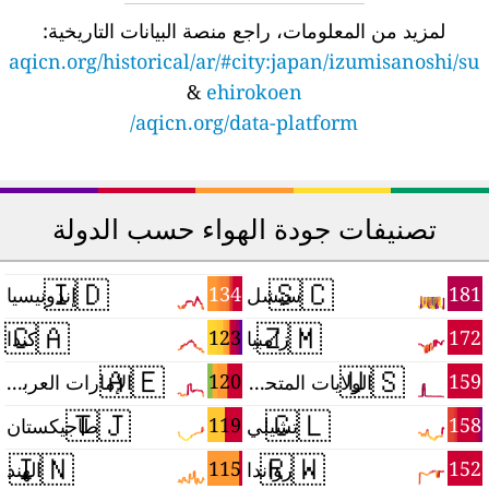
لمزيد من المعلومات، راجع منصة البيانات التاريخية:
aqicn.org/historical/ar/#city:japan/izumisanoshi/su
&
ehirokoen
aqicn.org/data-platform/
تصنيفات جودة الهواء حسب الدولة
🇮🇩
🇸🇨
1
134
181
سيشل
إندونيسيا
🇨🇦
🇿🇲
9
123
172
زامبيا
كندا
🇦🇪
🇺🇸
6
120
159
الولايات المتحدة
الإمارات العربية المتحدة
🇹🇯
🇨🇱
3
119
158
تشيلي
طاجيكستان
🇮🇳
🇷🇼
0
115
152
رواندا
الهند