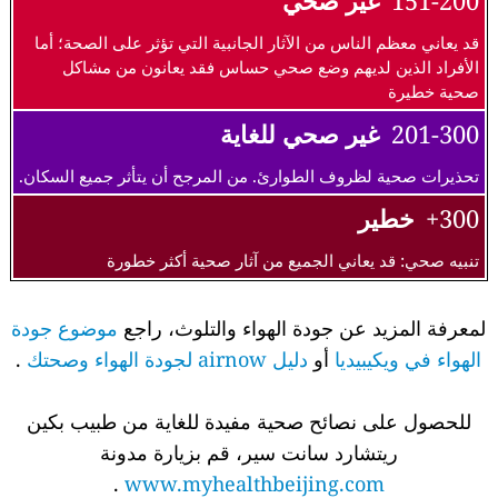
151-200
غير صحي
قد يعاني معظم الناس من الآثار الجانبية التي تؤثر على الصحة؛ أما
الأفراد الذين لديهم وضع صحي حساس فقد يعانون من مشاكل
صحية خطيرة
201-300
غير صحي للغاية
تحذيرات صحية لظروف الطوارئ. من المرجح أن يتأثر جميع السكان.
300+
خطير
تنبيه صحي: قد يعاني الجميع من آثار صحية أكثر خطورة
لمعرفة المزيد عن جودة الهواء والتلوث، راجع
موضوع جودة
الهواء في ويكيبيديا
أو
دليل airnow لجودة الهواء وصحتك
.
للحصول على نصائح صحية مفيدة للغاية من طبيب بكين
ريتشارد سانت سير، قم بزيارة مدونة
.
www.myhealthbeijing.com