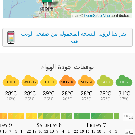
map ©
OpenStreetMap
contributors
انقر هنا لرؤية النسخة المحمولة من صفحة الويب
هذه
توقعات جودة الهواء
THU 13
WED 12
TUE 11
MON 10
SUN 9
SAT 8
FRI 7
28°C
28°C
29°C
28°C
28°C
28°C
31°C
26°C
25°C
26°C
26°C
27°C
27°C
27°C
PM
2.5
nday 9
Saturday 8
Friday 7
13
10
7
4
1
22
19
16
13
10
7
4
1
22
19
16
13
10
7
4
1
ساعة