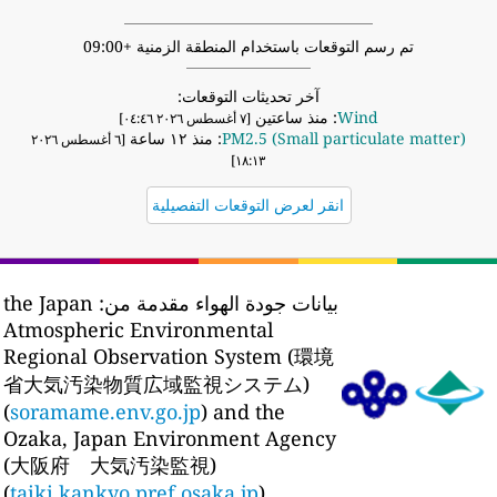
تم رسم التوقعات باستخدام المنطقة الزمنية +09:00
آخر تحديثات التوقعات:
Wind
: منذ ساعتين
[٧ أغسطس ٢٠٢٦ ٠٤:٤٦]
PM2.5 (Small particulate matter)
: منذ ١٢ ساعة
[٦ أغسطس ٢٠٢٦
١٨:١٣]
انقر لعرض التوقعات التفصيلية
بيانات جودة الهواء مقدمة من:
the Japan
Atmospheric Environmental
Regional Observation System (環境
省大気汚染物質広域監視システム)
(
soramame.env.go.jp
) and the
Ozaka, Japan Environment Agency
(大阪府 大気汚染監視)
(
taiki.kankyo.pref.osaka.jp
)