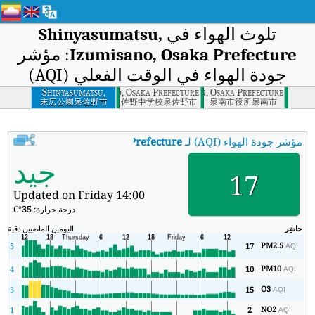
تلوث الهواء في
Shinyasumatsu,
Izumisano, Osaka Prefecture
: مؤشر
جودة الهواء في الوقت الفعلي (AQI)
Hagurazaki, Izumisano, Osaka Prefecture
Shinyasumatsu,
Tarui, Sennan, Osaka Prefecture
Izumisano, Osaka
末広公園泉佐野市
佐野中学校泉佐野市
泉南市役所泉南市
Prefecture
مؤشر جودة الهواء (AQI) لـ
umatsu, Izumisano, Osaka Prefecture
جيد
17
Updated on Friday 14:00
درجة حرارة:
35
°C
حاضِر
اليومين الماضيين
دقيقة
ال
PM2.5
5
17
AQI
PM10
4
10
AQI
O3
3
15
AQI
NO2
1
2
AQI