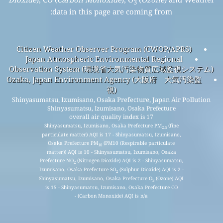
3
data in this page are coming from:
Citizen Weather Observer Program (CWOP/APRS)
Japan Atmospheric Environmental Regional
Observation System (環境省大気汚染物質広域監視システム)
Ozaka, Japan Environment Agency (大阪府 大気汚染監
視)
Shinyasumatsu, Izumisano, Osaka Prefecture, Japan Air Pollution
Shinyasumatsu, Izumisano, Osaka Prefecture
overall air quality index is 17
Shinyasumatsu, Izumisano, Osaka Prefecture PM
(fine
2.5
particulate matter) AQI is 17 - Shinyasumatsu, Izumisano,
Osaka Prefecture PM
(PM10 (Respirable particulate
10
matter)) AQI is 10 - Shinyasumatsu, Izumisano, Osaka
Prefecture NO
(Nitrogen Dioxide) AQI is 2 - Shinyasumatsu,
2
Izumisano, Osaka Prefecture SO
(Sulphur Dioxide) AQI is 2 -
2
Shinyasumatsu, Izumisano, Osaka Prefecture O
(Ozone) AQI
3
is 15 - Shinyasumatsu, Izumisano, Osaka Prefecture CO
(Carbon Monoxide) AQI is n/a -