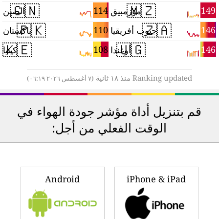
🇨🇳
🇲🇿
9
114
149
موزمبيق
الصين
🇵🇰
🇿🇦
7
110
146
جنوب أفريقيا
باكستان
🇰🇪
🇺🇬
5
108
146
أوغندا
كينيا
Ranking updated منذ ١٨ ثانية
(٧ أغسطس ٢٠٢٦ ٠٦:١٩)
قم بتنزيل أداة مؤشر جودة الهواء في
الوقت الفعلي من أجل:
Android
iPhone & iPad