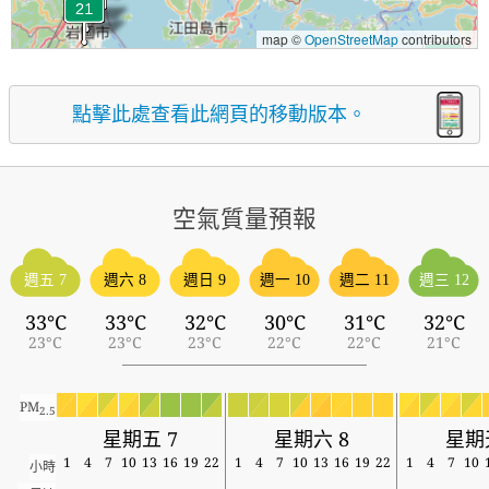
map ©
OpenStreetMap
contributors
點擊此處查看此網頁的移動版本。
空氣質量預報
週五 7
週六 8
週日 9
週一 10
週二 11
週三 12
33°C
33°C
32°C
30°C
31°C
32°C
23°C
23°C
23°C
22°C
22°C
21°C
PM
2.5
星期五 7
星期六 8
星期
1
4
7
10
13
16
19
22
1
4
7
10
13
16
19
22
1
4
7
10
小時