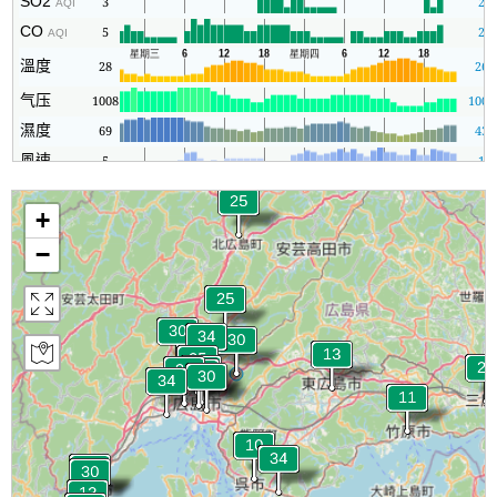
SO2
3
2
AQI
CO
5
2
AQI
溫度
28
26
气压
1008
1006
濕度
69
43
風速
5
1
+
−