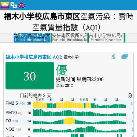
福木小学校広島市東区
空氣污染：實時
空氣質量指數（AQI）
福木小学校広島市
安佐南区役所広島市安佐南区
古市小学校広島市安佐
東区
Umaki, Hiroshima-ken
Furuichi, Hiroshima-ken
Furuichi, Hiroshima
福木小学校広島市東区
AQI
:
福木小学校広島市東区實時空氣質量指數（AQ
優
30
更新时间 星期四23:00
溫度:
28
°C
目前的
過去 2 天
分分
PM2.5
30
17
AQI
PM10
10
6
AQI
O3
14
4
AQI
NO2
6
1
AQI