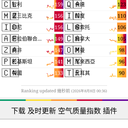
🇨🇱
🇶🇦
159
123
智利
卡達
🇲🇿
🇮🇳
156
110
莫三比克
印度
🇮🇩
🇱🇸
156
106
印尼
賴索托
🇦🇪
🇨🇦
149
105
阿拉伯聯合大公國
加拿大
🇿🇦
🇴🇲
147
98
南非
阿曼
🇵🇰
🇲🇾
141
96
巴基斯坦
馬來西亞
🇨🇳
🇹🇷
133
90
中國
土耳其
Ranking updated 幾秒前
(2026年8月8日 00:36)
下载 及时更新 空气质量指数 插件