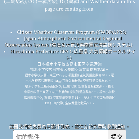
(
二氧化硫
), CO (
一氧化碳
), O
(
臭氧
) and Weather data in this
3
page are coming from:
Citizen Weather Observer Program (CWOP/APRS)
Japan Atmospheric Environmental Regional
Observation System (環境省大気汚染物質広域監視システム)
Hiroshima Prefecture EPA (>広島県 大気情報ポータルサイ
ト)
日本福木小学校広島市東区空氣污染
福木小学校広島市東区整體空氣質量指數為30。
福木小学校広島市東区PM
(小顆粒物) 空氣質量指數為30。 - 福
2.5
木小学校広島市東区PM
(可吸入顆粒物) 空氣質量指數為10。 -
10
福木小学校広島市東区NO
(二氧化氮) 空氣質量指數為6。 - 福木
2
小学校広島市東区SO
(二氧化硫) 空氣質量指數為3。 - 福木小学校
2
広島市東区O
(臭氧) 空氣質量指數為14。 - 福木小学校広島市東区
3
CO (一氧化碳) 空氣質量指數為5。 -
註冊我們的免費每月郵件列表，並在有新文章時收到通知。
提交