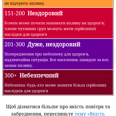
не відчують впливу.
151-200
Нездоровий
Кожен може почати зазнавати впливу на здоров'я;
члени чутливих груп можуть мати серйозніші
наслідки для здоров'я
201-300
Дуже, нездоровий
Попередження про небезпеку для здоров'я,
надзвичайна ситуація. Все населення, швидше за все,
зазнає впливу.
300+
Небезпечний
Небезпека: будь-хто може зазнати більш серйозних
наслідків для здоров'я
Щоб дізнатися більше про якість повітря та
забруднення, перегляньте
тему «Якість