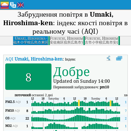
Забруднення повітря в
Umaki,
Hiroshima-ken
: індекс якості повітря в
реальному часі (AQI)
Umaki, Hiroshima-
Furuichi, Hiroshima-ken
Furuichi, Hiroshima
ken
福木小学校広島市東区
安佐南区役所広島市安佐南区
古市小学校広島市安佐南区
AQI
Umaki, Hiroshima-ken
:
Індекс якості повітря в реальному ча
Добре
8
Updated on Sunday 14:00
Первинний забруднювач:
pm10
поточний
останні 2 дні
хв
PM2.5
1
1
AQI
PM10
8
7
AQI
O3
22
2
AQI
NO2
1
1
AQI