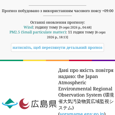
Прогноз побудовано з використанням часового поясу +09:00
Останні оновлення прогнозу:
Wind
: годину тому
[9 серп 2026 р., 04:48]
PM2.5 (Small particulate matter)
: 11 годин тому
[8 серп
2026 р., 18:13]
натисніть, щоб переглянути детальний прогноз
Дані про якість повітря
надано:
the Japan
Atmospheric
Environmental Regional
Observation System (環境
省大気汚染物質広域監視シ
ステム)
(
soramame.env.go.jp
)