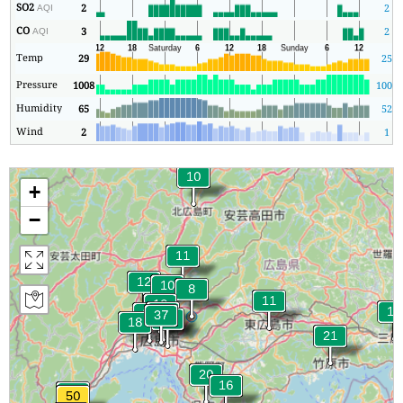
SO2
2
2
AQI
CO
3
2
AQI
Temp
29
25
Pressure
1008
1006
Humidity
65
52
Wind
2
1
+
−