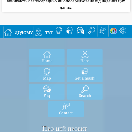
виникають безпосередньо чи опосередковано від надання цих
даних.
додому
тут
Home
Here
Map
Get a mask!
Faq
Search
Contact
Про цей проект