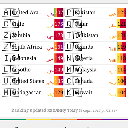
🇦🇪
🇵🇰
207
122
United Arab Emirates
Pakistan
🇨🇱
🇶🇦
175
121
Chile
Qatar
🇿🇲
🇹🇯
173
121
Zambia
Tajikistan
🇿🇦
🇺🇬
161
119
South Africa
Uganda
🇮🇩
🇳🇬
149
118
Indonesia
Nigeria
🇱🇸
🇲🇾
149
114
Lesotho
Malaysia
🇺🇸
🇨🇦
135
106
United States
Canada
🇲🇬
🇰🇼
129
104
Madagascar
Kuwait
Ranking updated хвилину тому
(9 серп 2026 р., 05:39)