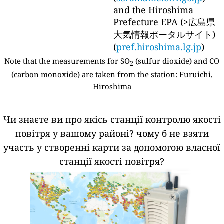
and the Hiroshima
Prefecture EPA (>広島県
大気情報ポータルサイト)
(
pref.hiroshima.lg.jp
)
Note that the measurements for SO
(sulfur dioxide) and CO
2
(carbon monoxide) are taken from the station:
Furuichi,
Hiroshima
Чи знаєте ви про якісь станції контролю якості
повітря у вашому районі?
чому б не взяти
участь у створенні карти за допомогою власної
станції якості повітря?