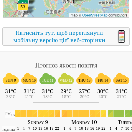
map ©
OpenStreetMap
contributors
Натисніть тут, щоб переглянути
мобільну версію цієї веб-сторінки
Прогноз якості повітря
SUN 9
MON 10
TUE 11
WED 12
THU 13
FRI 14
SAT 15
31°C
31°C
31°C
29°C
27°C
30°C
31°C
23°C
21°C
18°C
18°C
20°C
20°C
21°C
PM
2.5
Sunday 9
Monday 10
Tuesd
1
4
7
10
13
16
19
22
1
4
7
10
13
16
19
22
1
4
7
10
година