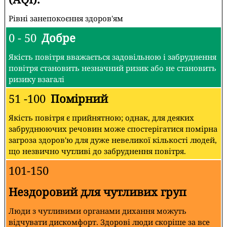
Рівні занепокоєння здоров'ям
0 - 50
Добре
Якість повітря вважається задовільною і забруднення
повітря становить незначний ризик або не становить
ризику взагалі
51 -100
Помірний
Якість повітря є прийнятною; однак, для деяких
забруднюючих речовин може спостерігатися помірна
загроза здоров'ю для дуже невеликої кількості людей,
що незвично чутливі до забруднення повітря.
101-150
Нездоровий для чутливих груп
Люди з чутливими органами дихання можуть
відчувати дискомфорт. Здорові люди скоріше за все