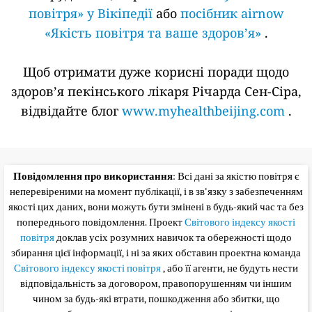
повітря» у Вікіпедії
або
посібник airnow
«Якість повітря та ваше здоров’я»
.
Щоб отримати дуже корисні поради щодо
здоров’я пекінського лікаря Річарда Сен-Сіра,
відвідайте блог
www.myhealthbeijing.com
.
Повідомлення про використання
: Всі дані за якістю повітря є
неперевіреними на момент публікації, і в зв'язку з забезпеченням
якості цих даних, вони можуть бути змінені в будь-який час та без
попереднього повідомлення. Проект
Світового індексу якості
повітря
доклав усіх розумних навичок та обережності щодо
збирання цієї інформації, і ні за яких обставин проектна команда
Світового індексу якості повітря
, або її агенти, не будуть нести
відповідальність за договором, правопорушенням чи іншим
чином за будь-які втрати, пошкодження або збитки, що