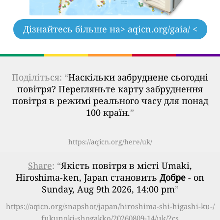
Дізнайтесь більше на
> aqicn.org/gaia/ <
Поділіться: “
Наскільки забруднене сьогодні
повітря? Перегляньте карту забруднення
повітря в режимі реального часу для понад
100 країн.
”
https://aqicn.org/here/uk/
Share
: “
Якість повітря в місті Umaki,
Hiroshima-ken, Japan становить
Добре
- on
Sunday, Aug 9th 2026, 14:00 pm
”
https://aqicn.org/snapshot/japan/hiroshima-shi-higashi-ku-/
fukunoki-shogakko/20260809-14/uk/?cs