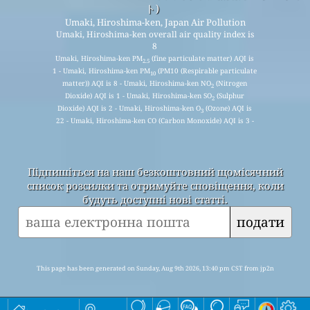
ト)
Umaki, Hiroshima-ken, Japan Air Pollution
Umaki, Hiroshima-ken overall air quality index is
8
Umaki, Hiroshima-ken PM
(fine particulate matter) AQI is
2.5
1 - Umaki, Hiroshima-ken PM
(PM10 (Respirable particulate
10
matter)) AQI is 8 - Umaki, Hiroshima-ken NO
(Nitrogen
2
Dioxide) AQI is 1 - Umaki, Hiroshima-ken SO
(Sulphur
2
Dioxide) AQI is 2 - Umaki, Hiroshima-ken O
(Ozone) AQI is
3
22 - Umaki, Hiroshima-ken CO (Carbon Monoxide) AQI is 3 -
Підпишіться на наш безкоштовний щомісячний
список розсилки та отримуйте сповіщення, коли
будуть доступні нові статті.
подати
This page has been generated on Sunday, Aug 9th 2026, 13:40 pm CST from jp2n