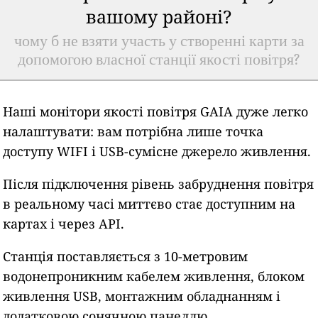
вашому районі?
чому б не взяти участь у створенні карти за
допомогою власної станції якості повітря?
Наші монітори якості повітря GAIA дуже легко
налаштувати: вам потрібна лише точка
доступу WIFI і USB-сумісне джерело живлення.
Після підключення рівень забруднення повітря
в реальному часі миттєво стає доступним на
картах і через API.
Станція поставляється з 10-метровим
водонепроникним кабелем живлення, блоком
живлення USB, монтажним обладнанням і
додатковою сонячною панеллю.