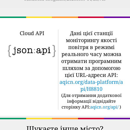
Cloud API
Дані цієї станції
моніторингу якості
повітря в режимі
реального часу можна
отримати програмним
шляхом за допомогою
цієї URL-адреси API:
aqicn.org/data-platform/a
pi/H8810
(
Для отримання додаткової
інформації відвідайте
сторінку API:
aqicn.org/api/
)
Шукаєте інше місто?