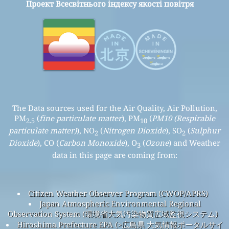
Проект Всесвітнього індексу якості повітря
The Data sources used for the Air Quality, Air Pollution,
PM
(
fine particulate matter
), PM
(
PM10 (Respirable
2.5
10
particulate matter)
), NO
(
Nitrogen Dioxide
), SO
(
Sulphur
2
2
Dioxide
), CO (
Carbon Monoxide
), O
(
Ozone
) and Weather
3
data in this page are coming from:
Citizen Weather Observer Program (CWOP/APRS)
Japan Atmospheric Environmental Regional
Observation System (環境省大気汚染物質広域監視システム)
Hiroshima Prefecture EPA (>広島県 大気情報ポータルサイ