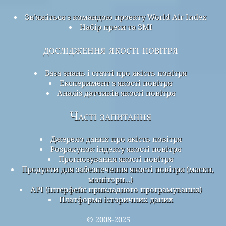
Зв’яжіться з командою проекту World Air Index
Набір преси та ЗМІ
дослідження якості повітря
База знань і статті про якість повітря
Експеримент з якості повітря
Аналіз датчиків якості повітря
Часті запитання
Джерело даних про якість повітря
Розрахунок індексу якості повітря
Прогнозування якості повітря
Продукти для забезпечення якості повітря (маски,
монітори…)
API (інтерфейс прикладного програмування)
Платформа історичних даних
© 2008-2025