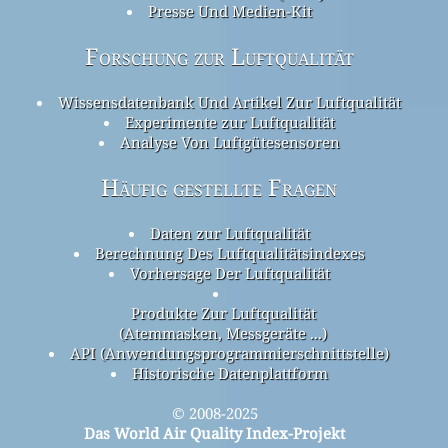
Presse Und Medien-Kit
Forschung zur Luftqualität
Wissensdatenbank Und Artikel Zur Luftqualität
Experimente zur Luftqualität
Analyse Von Luftgütesensoren
Häufig gestellte Fragen
Daten zur Luftqualität
Berechnung Des Luftqualitätsindexes
Vorhersage Der Luftqualität
Produkte Zur Luftqualität
(Atemmasken, Messgeräte ...)
API (Anwendungsprogrammierschnittstelle)
Historische Datenplattform
© 2008-2025
Das World Air Quality Index-Projekt