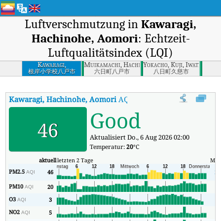
Luftverschmutzung in
Kawaragi,
Hachinohe, Aomori
: Echtzeit-
Luftqualitätsindex (LQI)
Kawaragi,
Muikamachi, Hachinohe, Aomori
Yokacho, Kuji, Iwate
Hachinohe, Aomori
根岸小学校八戸市
六日町八戸市
八日町久慈市
Kawaragi, Hachinohe, Aomori
AQI
:
Kawaragi, Hachinohe, Aomori E
Good
46
Aktualisiert Do., 6 Aug 2026 02:00
Temperatur:
20
°C
aktuell
letzten 2 Tage
Min
PM2.5
46
21
AQI
PM10
20
1
AQI
O3
3
2
AQI
NO2
5
1
AQI