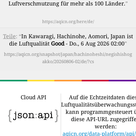
Luftverschmutzung für mehr als 100 Länder.
”
https://aqicn.org/here/de/
Teile
: “
In Kawaragi, Hachinohe, Aomori, Japan ist
die Luftqualität
Good
- Do., 6 Aug 2026 02:00
”
https://aqicn.org/snapshot/japan/hachinoheshi/negishishog
akko/20260806-02/de/?cs
Cloud API
Auf die Echtzeitdaten die
Luftqualitätsüberwachungss
kann programmgesteuert 
diese API-URL zugegriff
werden:
aqicn.org/data-platform/api