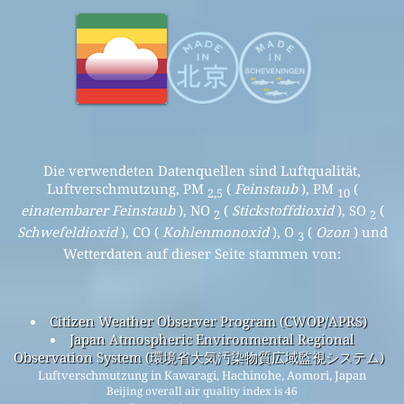
Die verwendeten Datenquellen sind Luftqualität,
Luftverschmutzung, PM
(
Feinstaub
), PM
(
2,5
10
einatembarer Feinstaub
), NO
(
Stickstoffdioxid
), SO
(
2
2
Schwefeldioxid
), CO (
Kohlenmonoxid
), O
(
Ozon
) und
3
Wetterdaten auf dieser Seite stammen von:
Citizen Weather Observer Program (CWOP/APRS)
Japan Atmospheric Environmental Regional
Observation System (環境省大気汚染物質広域監視システム)
Luftverschmutzung in Kawaragi, Hachinohe, Aomori, Japan
Beijing overall air quality index is 46