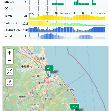
SO2
2
2
AQI
CO
-
2
AQI
Temp.
20
15
Luftdruck
1011
101
Relative Luftfeuchtigkeit
100
68
Wind
2
1
+
−