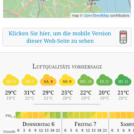
map ©
OpenStreetMap
contributors
Klicken Sie hier, um die mobile Version
dieser Web-Seite zu sehen
Luftqualitäts vorhersage
DO. 6
FR. 7
SA. 8
SO. 9
MO. 10
DI. 11
MI. 12
29°C
31°C
29°C
25°C
22°C
20°C
21°C
19°C
22°C
21°C
20°C
19°C
19°C
20°C
PM
2.5
Donnerstag 6
Freitag 7
Samst
0
3
6
9
12
15
18
21
0
3
6
9
12
15
18
21
0
3
6
9
Stunde