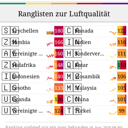
Ranglisten zur Luftqualität
🇸🇨
🇨🇦
180
122
Seychellen
Kanada
🇿🇲
🇮🇳
166
116
Sambia
Indien
🇦🇪
🇭🇰
160
111
Vereinigte Arabische Emirate
Sonderverwaltungsregion Hongkong
🇿🇦
🇶🇦
148
110
Südafrika
Katar
🇮🇩
🇲🇿
140
106
Indonesien
Mosambik
🇱🇸
🇲🇾
133
105
Lesotho
Malaysia
🇺🇬
🇨🇳
126
101
Uganda
China
🇺🇸
🇹🇷
124
99
Vereinigte Staaten
Türkei
Ranking updated vor ein paar Sekunden
(8. Aug. 2026 08:40)