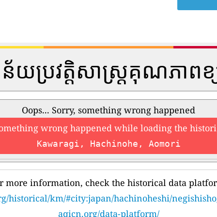
្នន័យប្រវត្តិសាស្រ្តគុណភាពខ
Oops... Sorry, something wrong happened
something wrong happened while loading the histori
Kawaragi, Hachinohe, Aomori
r more information, check the historical data platfo
rg/historical/km/#city:japan/hachinoheshi/negishish
aqicn.org/data-platform/