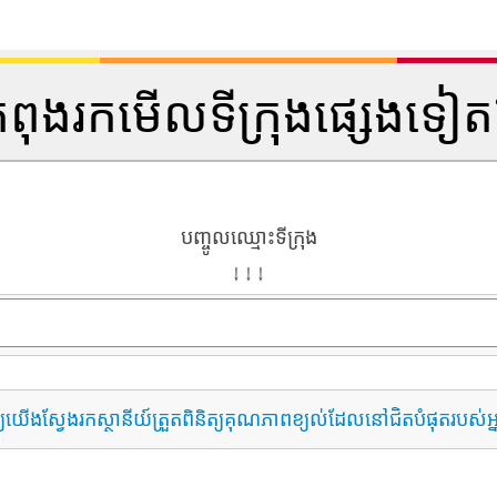
ំពុងរកមើលទីក្រុងផ្សេងទៀ
បញ្ចូលឈ្មោះទីក្រុង
↓ ↓ ↓
្យយើងស្វែងរកស្ថានីយ៍ត្រួតពិនិត្យគុណភាពខ្យល់ដែលនៅជិតបំផុតរបស់អ