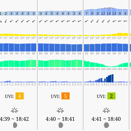
1
2
4
4
4
3
3
3
4
5
4
4
4
3
4
7
9
9
12
14
13
9
8
0°
21°
20°
20°
20°
19°
20°
19°
19°
19°
19°
19°
19°
18°
19°
19°
18°
19°
19°
19°
20°
22°
21°
98
99
98
96
97
98
98
98
98
97
96
96
95
94
94
95
96
96
98
98
98
97
97
009
1010
1010
1010
1010
1011
1011
1010
1010
1011
1011
1011
1011
1011
1011
1009
1008
1007
1005
1003
1004
1005
1007
.1
1.3
0.1
0.4
0.1
0.5
0.2
0.7
0.2
1.1
0.2
0.8
0.1
0.2
0.1
0.4
0.9
4.1
1.9
11.8
0.2
0.8
0.1
4
5
2
UVI:
UVI:
UVI:
4:39 ~ 18:42
4:40 ~ 18:41
4:41 ~ 18:40