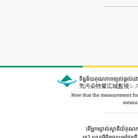
ទិន្នន័យគុណភាពខ្យល់ផ្តល់
気汚染物質広域監視システ
Note that the measurement for
measu
តើអ្នកស្គាល់ស្ថានីយ៍គុណ
ទេ?
ហេតុអ្វីមិនចូលរួមផែន