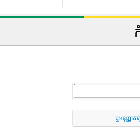
ក
ឬអនុញ្ញាតឱ