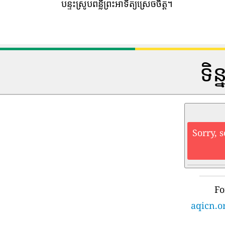
បន្ទះស្រូបពន្លឺព្រះអាទិត្យស្រេចចិត្ត។
ទិន
Sorry, 
Fo
aqicn.o