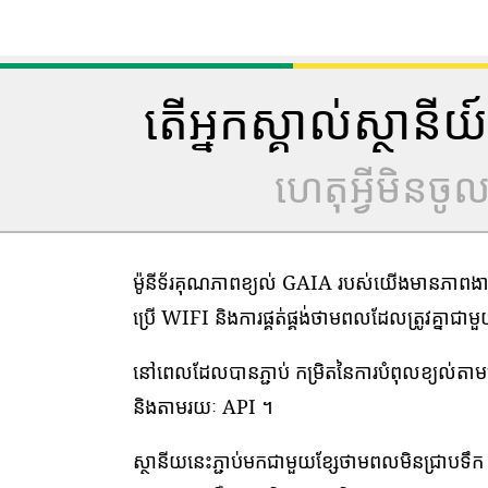
តើអ្នកស្គាល់ស្ថាន
ហេតុអ្វីមិនច
ម៉ូនីទ័រគុណភាពខ្យល់ GAIA របស់យើងមានភាពងាយស្
ប្រើ WIFI និងការផ្គត់ផ្គង់ថាមពលដែលត្រូវគ្នាជា
នៅពេលដែលបានភ្ជាប់ កម្រិតនៃការបំពុលខ្យល់ត
និងតាមរយៈ API ។
ស្ថានីយនេះភ្ជាប់មកជាមួយខ្សែថាមពលមិនជ្រាបទឹក 1