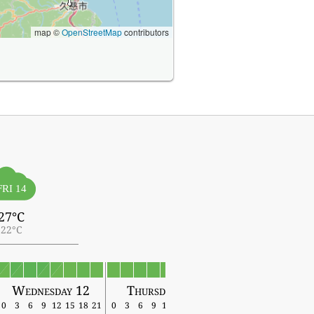
map ©
OpenStreetMap
contributors
FRI 14
27°C
22°C
Wednesday 12
Thursday 13
Friday 14
0
3
6
9
12
15
18
21
0
3
6
9
12
15
18
21
0
3
6
9
12
15
18