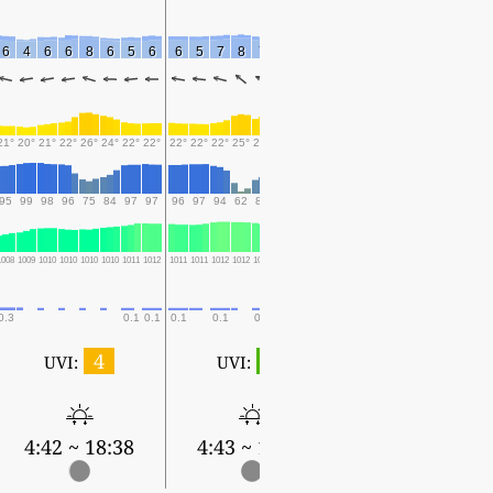
6
4
6
6
8
6
5
6
6
5
7
8
7
7
7
7
7
6
4
7
9
9
6
21°
20°
21°
22°
26°
24°
22°
22°
22°
22°
22°
25°
24°
24°
21°
22°
22°
22°
22°
25°
27°
26°
23°
95
99
98
96
75
84
97
97
96
97
94
62
81
76
97
97
96
96
94
73
63
69
81
1008
1009
1010
1010
1010
1010
1011
1012
1011
1011
1012
1012
1011
1011
1012
1012
1012
1011
1012
1012
1011
1011
1011
0.3
0.1
0.1
0.1
0.1
0.1
0.1
0.4
0.5
4
1
UVI:
UVI:
4:44 ~ 18:36
4:42 ~ 18:38
4:43 ~ 18:37