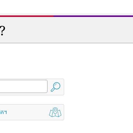
ត?
្នក។