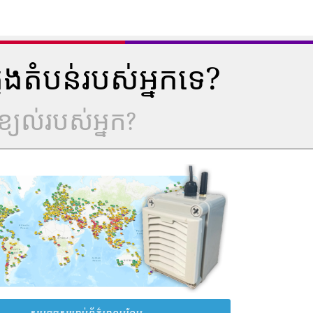
ុងតំបន់របស់អ្នកទេ?
្យល់របស់អ្នក?
សូមចុចសម្រាប់ព័ត៌មានបន្ថែម