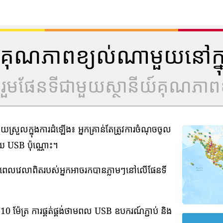
ីយ៍គុណភាពខ្យល់ណាមួយនៅក្ន
ូលរួមផែនទីជាមួយស្ថានីយ៍គុណភាពខ
រួលក្នុងការដំឡើង៖ អ្នកគ្រាន់តែត្រូវការចំណុចចូល
មួយ USB ប៉ុណ្ណោះ។
ាមពេលវេលាពិតរបស់អ្នកអាចរកបានភ្លាមៗនៅលើផែនទី
0 ម៉ែត្រ ការផ្គត់ផ្គង់ថាមពល USB ឧបករណ៍ភ្ជាប់ និង