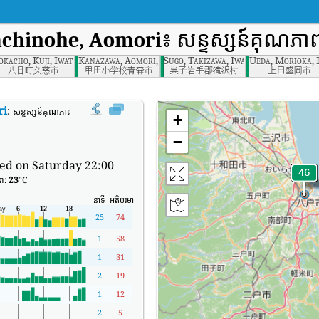
achinohe, Aomori
៖ សន្ទស្សន៍គុណភា
he, Aomori
okacho, Kuji, Iwate
Kanazawa, Aomori, Aomori
Sugo, Takizawa, Iwate
Ueda, Morioka, 
八日町久慈市
甲田小学校青森市
巣子岩手郡滝沢村
上田盛岡市
ri
:
សន្ទស្សន៍គុណភាពខ្យល់តាមពេលវេលាពិតរបស់ Kawaragi, Hachinohe, Aomori (AQI)។
+
−
ed on Saturday 22:00
ាព:
23
°C
នាទី
អតិបរមា
25
74
1
58
1
31
2
19
1
12
2
5