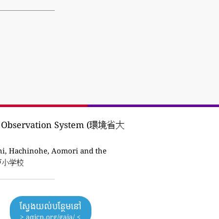
al Observation System (環境省大
, Hachinohe, Aomori and the
/八戸小学校
ស្វែងយល់បន្ថែមនៅ
> aqicn.org/gaia/ <