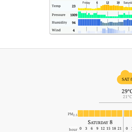
Temp
23
Pressure
1009
Humidity
94
Wind
4
SAT 
29°
21°C
PM
2.5
Saturday 8
0
3
6
9
12
15
18
21
0
hour