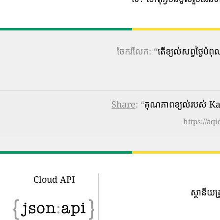
ចែករំលែក: “
តើ​ខ្យល់​សព្វថ្ងៃ
Share
: “
គុណភាពខ្យល់របស់ K
https://aq
Cloud API
ស្ថានីយត