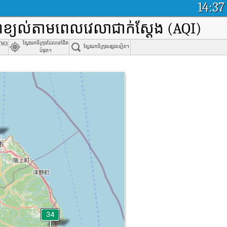
14:37
ពខ្យល់តាមពេលវេលាជាក់ស្តែង (AQI)
Iwate
ស្វែងរកទីក្រុងដែលនៅជិត
ស្វែងរកទីក្រុងផ្សេងទៀត។
បំផុត។