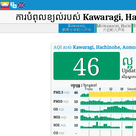
ការបំពុលខ្យល់របស់
Kawaragi, H
Kawaragi,
Muikamachi, Hachino
Y
Hachinohe, Aomori
根岸小学校八戸市
六日町八戸市
AQI របស់
Kawaragi, Hachinohe, Aomo
46
ល្អ
Updat
សីតុណ្ហភ
បច្ចុប្បន្ន
2 ថ្ងៃកន្លងទៅ
PM2.5
46
AQI
PM10
10
AQI
O3
26
AQI
NO2
19
AQI
SO2
10
AQI
CO
-
AQI