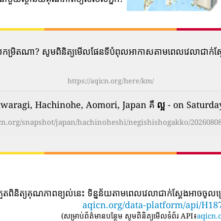
​បំពុល​កម្រិត​ណា? សូមពិនិត្យមើលផែនទីបំពុលអាកាសតាមពេលវេលាជាក់
https://aqicn.org/here/km/
awaragi, Hachinohe, Aomori, Japan គឺ
ល្អ
- on Saturda
icn.org/snapshot/japan/hachinoheshi/negishishogakko/2026080
្រួតពិនិត្យគុណភាពខ្យល់នេះ ទិន្នន័យតាមពេលវេលាជាក់ស្តែងអាចចូលប្
aqicn.org/data-platform/api/H18
(
សម្រាប់ព័ត៌មានបន្ថែម សូមពិនិត្យមើលទំព័រ API៖
aqicn.o