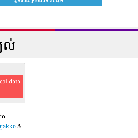
្យល់
cal data
rm:
ogakko
&