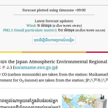
Forecast plotted using timezone +09:00
Latest forecast updates:
Wind
: ២ ម៉ោងមុន
[៨ សីហា ២០២៦ ១២:៥១]
PM2.5 (Small particulate matter)
: ២០ ម៉ោងមុន
[៧ សីហា ២០២៦ ១៨:១៣]
ចុចដើម្បីមើលការព្យាករណ៍លម្អិត
ដោយ៖
the Japan Atmospheric Environmental Region
ム) (
soramame.env.go.jp
)
 CO (carbon monoxide) are taken from the station:
Muikamachi
rement for O
(ozone) are taken from the station: JP:八戸市
3
ភាពខ្យល់ណាមួយនៅក្នុងតំបន់របស់អ្នក
ទីជាមួយស្ថានីយ៍គុណភាពខ្យល់របស់អ្នក?