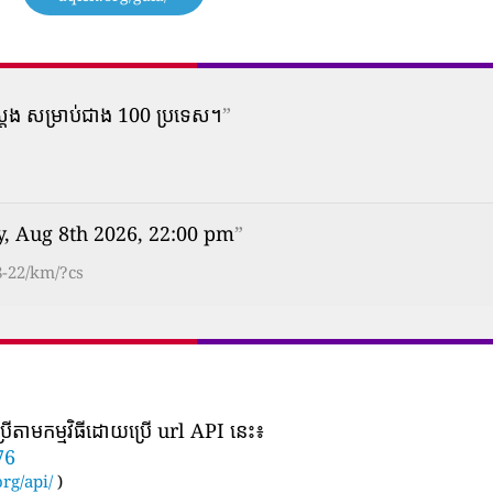
ស្តែង សម្រាប់ជាង 100 ប្រទេស។
”
y, Aug 8th 2026, 22:00 pm
”
8-22/km/?cs
រើតាមកម្មវិធីដោយប្រើ url API នេះ៖
76
rg/api/
)