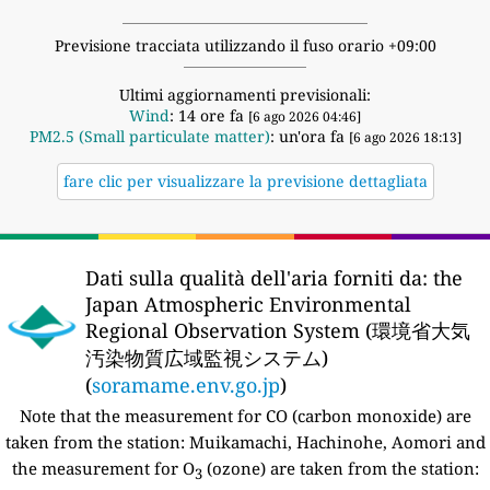
Previsione tracciata utilizzando il fuso orario +09:00
Ultimi aggiornamenti previsionali:
Wind
: 14 ore fa
[6 ago 2026 04:46]
PM2.5 (Small particulate matter)
: un'ora fa
[6 ago 2026 18:13]
fare clic per visualizzare la previsione dettagliata
Dati sulla qualità dell'aria forniti da:
the
Japan Atmospheric Environmental
Regional Observation System (環境省大気
汚染物質広域監視システム)
(
soramame.env.go.jp
)
Note that the measurement for CO (carbon monoxide) are
taken from the station:
Muikamachi, Hachinohe, Aomori and
the measurement for O
(ozone) are taken from the station:
3