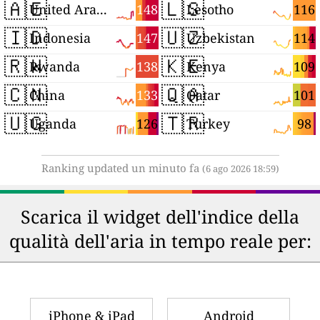
🇦🇪
🇱🇸
148
116
United Arab Emirates
Lesotho
🇮🇩
🇺🇿
147
114
Indonesia
Uzbekistan
🇷🇼
🇰🇪
138
109
Rwanda
Kenya
🇨🇳
🇶🇦
133
101
China
Qatar
🇺🇬
🇹🇷
126
98
Uganda
Turkey
Ranking updated un minuto fa
(6 ago 2026 18:59)
Scarica il widget dell'indice della
qualità dell'aria in tempo reale per:
iPhone & iPad
Android