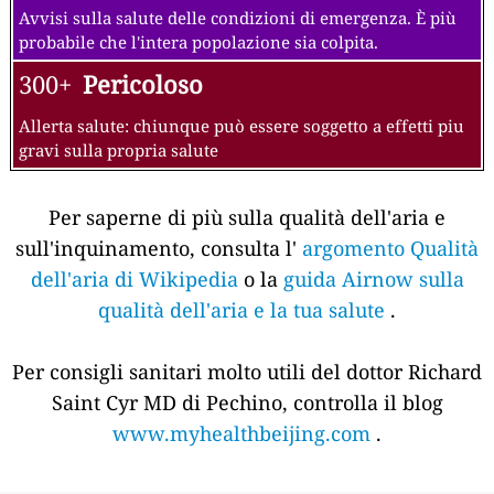
Avvisi sulla salute delle condizioni di emergenza. È più
probabile che l'intera popolazione sia colpita.
300+
Pericoloso
Allerta salute: chiunque può essere soggetto a effetti piu
gravi sulla propria salute
Per saperne di più sulla qualità dell'aria e
sull'inquinamento, consulta l'
argomento Qualità
dell'aria di Wikipedia
o la
guida Airnow sulla
qualità dell'aria e la tua salute
.
Per consigli sanitari molto utili del dottor Richard
Saint Cyr MD di Pechino, controlla il blog
www.myhealthbeijing.com
.