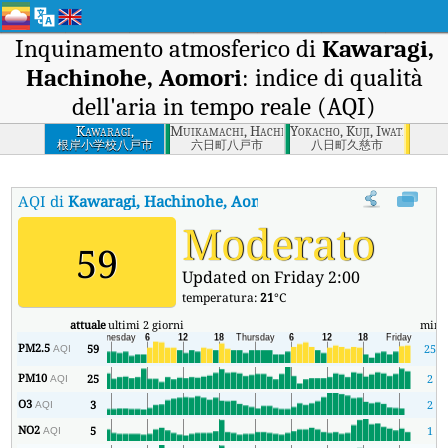
Inquinamento atmosferico di
Kawaragi,
Hachinohe, Aomori
: indice di qualità
dell'aria in tempo reale (AQI)
Kawaragi,
Muikamachi, Hachinohe, Aomori
Yokacho, Kuji, Iwate
Hachinohe, Aomori
根岸小学校八戸市
六日町八戸市
八日町久慈市
AQI di
Kawaragi, Hachinohe, Aomori
:
Indice di qualità dell'aria
Moderato
59
Updated on Friday 2:00
temperatura:
21
°C
attuale
ultimi 2 giorni
min
PM2.5
59
25
AQI
PM10
25
2
AQI
O3
3
2
AQI
NO2
5
1
AQI