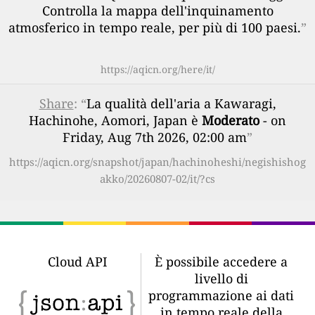
Controlla la mappa dell'inquinamento
atmosferico in tempo reale, per più di 100 paesi.
”
https://aqicn.org/here/it/
Share
: “
La qualità dell'aria a Kawaragi,
Hachinohe, Aomori, Japan è
Moderato
- on
Friday, Aug 7th 2026, 02:00 am
”
https://aqicn.org/snapshot/japan/hachinoheshi/negishishog
akko/20260807-02/it/?cs
Cloud API
È possibile accedere a
livello di
programmazione ai dati
in tempo reale della