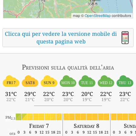
map ©
OpenStreetMap
contributors
Clicca qui per vedere la versione mobile di
questa pagina web
Previsioni sulla qualità dell'aria
FRI 7
SAT 8
SUN 9
MON 10
TUE 11
WED 12
THU 13
31°C
29°C
22°C
23°C
20°C
22°C
23°C
22°C
21°C
20°C
20°C
19°C
19°C
22°C
PM
2.5
Friday 7
Saturday 8
Sund
0
3
6
9
12
15
18
21
0
3
6
9
12
15
18
21
0
3
6
9
ora