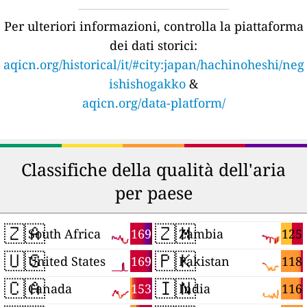
Per ulteriori informazioni, controlla la piattaforma
dei dati storici:
aqicn.org/historical/it/#city:japan/hachinoheshi/neg
ishishogakko
&
aqicn.org/data-platform/
Classifiche della qualità dell'aria
per paese
🇿🇦
🇿🇲
169
125
South Africa
Zambia
🇺🇸
🇵🇰
169
118
United States
Pakistan
🇨🇦
🇮🇳
153
116
Canada
India