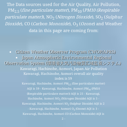
The Data sources used for the Air Quality, Air Pollution,
PM
(
fine particulate matter
), PM
(
PM10 (Respirable
2.5
10
particulate matter)
), NO
(
Nitrogen Dioxide
), SO
(
Sulphur
2
2
Dioxide
), CO (
Carbon Monoxide
), O
(
Ozone
) and Weather
3
data in this page are coming from:
Citizen Weather Observer Program (CWOP/APRS)
Japan Atmospheric Environmental Regional
Observation System (環境省大気汚染物質広域監視システム)
Kawaragi, Hachinohe, Aomori, Japan Air Pollution
Kawaragi, Hachinohe, Aomori overall air quality
index is 59
Kawaragi, Hachinohe, Aomori PM
(fine particulate matter)
2.5
AQI is 59 - Kawaragi, Hachinohe, Aomori PM
(PM10
10
(Respirable particulate matter)) AQI is 25 - Kawaragi,
Hachinohe, Aomori NO
(Nitrogen Dioxide) AQI is 5 -
2
Kawaragi, Hachinohe, Aomori SO
(Sulphur Dioxide) AQI is 2
2
- Kawaragi, Hachinohe, Aomori O
(Ozone) AQI is 3 -
3
Kawaragi, Hachinohe, Aomori CO (Carbon Monoxide) AQI is
2 -