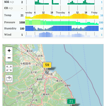
SO2
2
1
AQI
CO
-
2
AQI
Temp
21
16
Pressure
1008
1008
Humidity
100
68
Wind
1
1
+
−