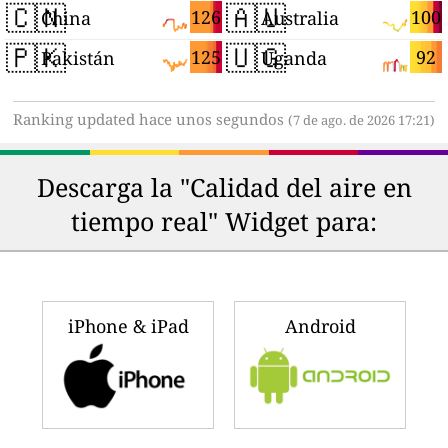
🇨🇳
🇦🇺
126
100
China
Australia
🇵🇰
🇺🇬
125
92
Pakistán
Uganda
Ranking updated hace unos segundos
(7 de ago. de 2026 17:21)
Descarga la "Calidad del aire en
tiempo real" Widget para:
iPhone & iPad
Android