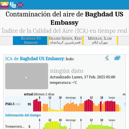
Contaminación del aire de
Baghdad US
Embassy
Índice de la Calidad del Aire (ICA) en tiempo real
Baghdad Us
Ghasre Shirin, Kerman Shah
Mehran, Ilam
Embassy
مهران ایلام
قصرشیرین كرمانشاه
ICA de
Baghdad US Embassy
:
Índice de la Calidad del Aire (ICA) de
ningún dato
-
Actualizado Lunes, 17 Feb. 2025 05:00
temperatura:
-
°C
actual
últimos 2 días
mín
PM2.5
95
55
AQI
Información del tiempo
Temperatura.
5
3