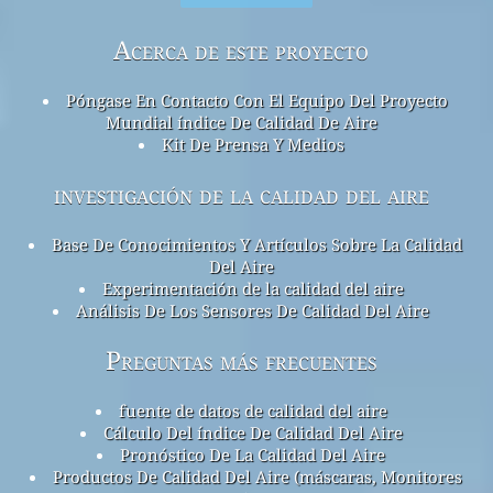
Acerca de este proyecto
Póngase En Contacto Con El Equipo Del Proyecto
Mundial índice De Calidad De Aire
Kit De Prensa Y Medios
investigación de la calidad del aire
Base De Conocimientos Y Artículos Sobre La Calidad
Del Aire
Experimentación de la calidad del aire
Análisis De Los Sensores De Calidad Del Aire
Preguntas más frecuentes
fuente de datos de calidad del aire
Cálculo Del índice De Calidad Del Aire
Pronóstico De La Calidad Del Aire
Productos De Calidad Del Aire (máscaras, Monitores