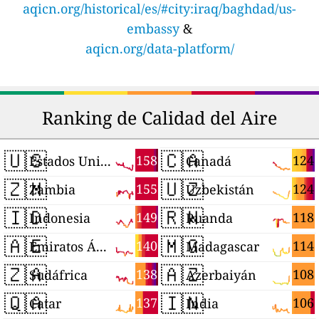
aqicn.org/historical/es/#city:iraq/baghdad/us-
embassy
&
aqicn.org/data-platform/
Ranking de Calidad del Aire
🇺🇸
🇨🇦
158
124
Estados Unidos
Canadá
🇿🇲
🇺🇿
155
124
Zambia
Uzbekistán
🇮🇩
🇷🇼
149
118
Indonesia
Ruanda
🇦🇪
🇲🇬
140
114
Emiratos Árabes Unidos
Madagascar
🇿🇦
🇦🇿
138
108
Sudáfrica
Azerbaiyán
🇶🇦
🇮🇳
137
106
Catar
India