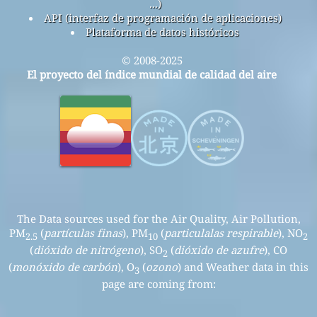
...)
API (interfaz de programación de aplicaciones)
Plataforma de datos históricos
© 2008-2025
El proyecto del índice mundial de calidad del aire
The Data sources used for the Air Quality, Air Pollution,
PM
(
partículas finas
), PM
(
particulalas respirable
), NO
2.5
10
2
(
dióxido de nitrógeno
), SO
(
dióxido de azufre
), CO
2
(
monóxido de carbón
), O
(
ozono
) and Weather data in this
3
page are coming from: