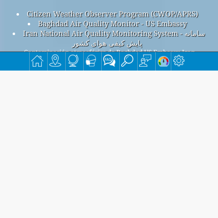
Citizen Weather Observer Program (CWOP/APRS)
Baghdad Air Quality Monitor - US Embassy
Iran National Air Quality Monitoring System - سامانه
پایش کیفی هوای کشور
Contaminación atmosférica de Baghdad US Embassy, Iraq
Beijing índice de la calidad del aire es 95.
Beijing PM
(partículas finas) ICA es 95. - Beijing PM
2.5
10
(particulalas respirable) ICA es n/a. - Beijing NO
(dióxido de
2
nitrógeno) ICA es n/a. - Beijing SO
(dióxido de azufre) ICA es
2
n/a. - Beijing O
(ozono) ICA es n/a. - Beijing CO (monóxido de
3
carbón) ICA es n/a. -
Regístrese en nuestra lista de correo mensual gratuita y
reciba notificaciones cuando haya nuevos artículos
disponibles.
entregar
This page has been generated on Sunday, Aug 2nd 2026, 22:13 pm CST from jp2n