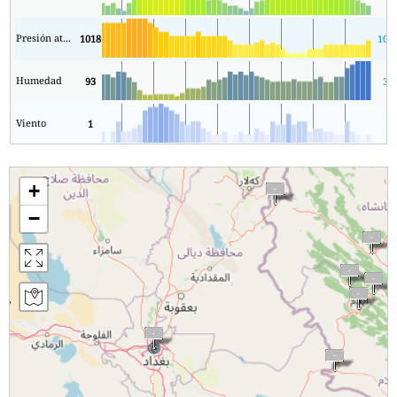
Presión atmosférica
1018
101
Humedad
93
33
Viento
1
1
+
−