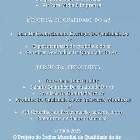
Kit Para Mídia E Imprensa
Pesquisa de qualidade do ar
Base De Conhecimento E Artigos De Qualidade Do
Ar
Experimentação de qualidade do ar
Sensores De Análise Da Qualidade Do Ar
perguntas frequentes
fonte de ar Data Quality
Cálculo De índice De Qualidade Do Ar
Previsão Da Qualidade Do Ar
Produtos De Qualidade Do Ar (máscaras, Monitores
...)
API (Interface de Programação de Aplicativo)
Plataforma de dados históricos
© 2008-2025
O Projeto do Índice Mundial de Qualidade do Ar