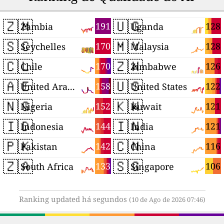
🇿🇲
🇺🇬
191
128
Zambia
Uganda
🇸🇨
🇲🇾
170
128
Seychelles
Malaysia
🇨🇱
🇿🇼
170
126
Chile
Zimbabwe
🇦🇪
🇺🇸
158
122
United Arab Emirates
United States
🇳🇬
🇰🇼
152
121
Nigeria
Kuwait
🇮🇩
🇮🇳
144
121
Indonesia
India
🇵🇰
🇨🇳
142
116
Pakistan
China
🇿🇦
🇸🇬
133
106
South Africa
Singapore
Ranking updated há segundos
(10 de Ago de 2026 07:46)