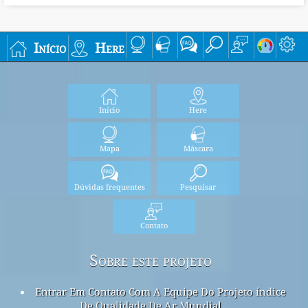
Início
Here
Início
Here
Mapa
Máscara
Dúvidas frequentes
Pesquisar
Contato
Sobre este projeto
Entrar Em Contato Com A Equipe Do Projeto índice
De Qualidade De Ar Mundial