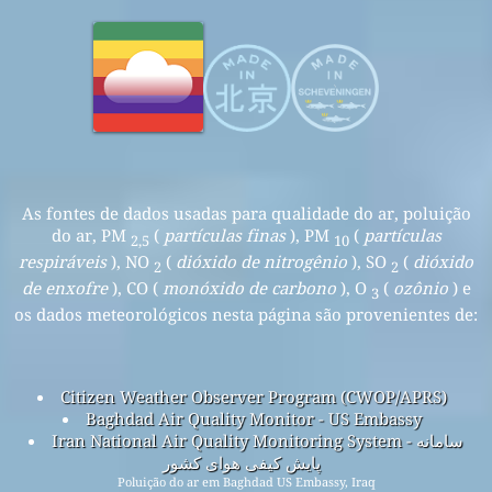
As fontes de dados usadas para qualidade do ar, poluição
do ar, PM
(
partículas finas
), PM
(
partículas
2,5
10
respiráveis
), NO
(
dióxido de nitrogênio
), SO
(
dióxido
2
2
de enxofre
), CO (
monóxido de carbono
), O
(
ozônio
) e
3
os dados meteorológicos nesta página são provenientes de:
Citizen Weather Observer Program (CWOP/APRS)
Baghdad Air Quality Monitor - US Embassy
Iran National Air Quality Monitoring System - سامانه
پایش کیفی هوای کشور
Poluição do ar em Baghdad US Embassy, Iraq