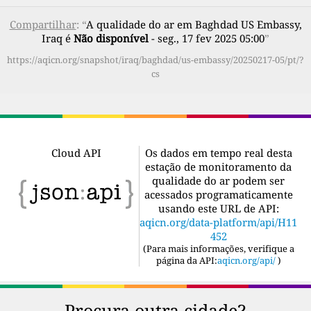
Compartilhar
: “
A qualidade do ar em Baghdad US Embassy,
Iraq é
Não disponível
- seg., 17 fev 2025 05:00
”
https://aqicn.org/snapshot/iraq/baghdad/us-embassy/20250217-05/pt/?
cs
Cloud API
Os dados em tempo real desta
estação de monitoramento da
qualidade do ar podem ser
acessados programaticamente
usando este URL de API:
aqicn.org/data-platform/api/H11
452
(
Para mais informações, verifique a
página da API:
aqicn.org/api/
)
Procura outra cidade?