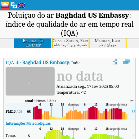
Poluição do ar
Baghdad US Embassy
:
índice de qualidade do ar em tempo real
(IQA)
Baghdad Us
Ghasre Shirin, Kerman Shah
Mehran, Ilam
Embassy
مهران ایلام
قصرشیرین كرمانشاه
IQA de
Baghdad US Embassy
:
Índice de Qualidade do Ar (IQA) em t
no data
-
Atualizada seg., 17 fev 2025 05:00
temperatura:
-
°C
atual
últimos 2 dias
min
PM2.5
95
55
AQI
Informações Meteorológicas
Temp.
5
3