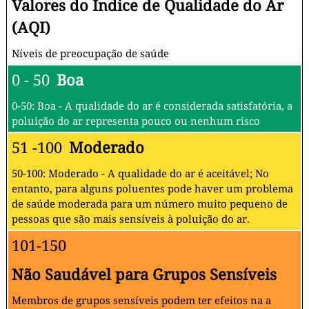
Valores do Índice de Qualidade do Ar
(AQI)
Níveis de preocupação de saúde
0 - 50
Boa
0-50: Boa - A qualidade do ar é considerada satisfatória, a
poluição do ar representa pouco ou nenhum risco
51 -100
Moderado
50-100: Moderado - A qualidade do ar é aceitável; No
entanto, para alguns poluentes pode haver um problema
de saúde moderada para um número muito pequeno de
pessoas que são mais sensíveis à poluição do ar.
101-150
Não Saudável para Grupos Sensíveis
Membros de grupos sensíveis podem ter efeitos na a