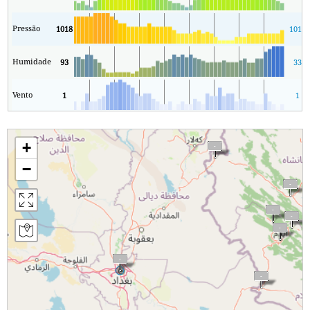
Pressão
1018
1015
Humidade
93
33
Vento
1
1
+
−