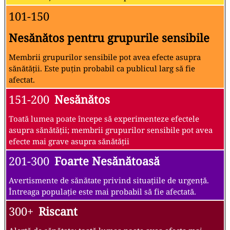
101-150
Nesănătos pentru grupurile sensibile
Membrii grupurilor sensibile pot avea efecte asupra
sănătății. Este puțin probabil ca publicul larg să fie
afectat.
151-200
Nesănătos
Toată lumea poate începe să experimenteze efectele
asupra sănătății; membrii grupurilor sensibile pot avea
efecte mai grave asupra sănătății
201-300
Foarte Nesănătoasă
Avertismente de sănătate privind situațiile de urgență.
Întreaga populație este mai probabil să fie afectată.
300+
Riscant