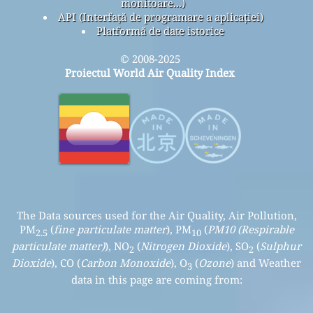
monitoare...)
API (Interfață de programare a aplicației)
Platformă de date istorice
© 2008-2025
Proiectul World Air Quality Index
The Data sources used for the Air Quality, Air Pollution,
PM
(
fine particulate matter
), PM
(
PM10 (Respirable
2.5
10
particulate matter)
), NO
(
Nitrogen Dioxide
), SO
(
Sulphur
2
2
Dioxide
), CO (
Carbon Monoxide
), O
(
Ozone
) and Weather
3
data in this page are coming from: