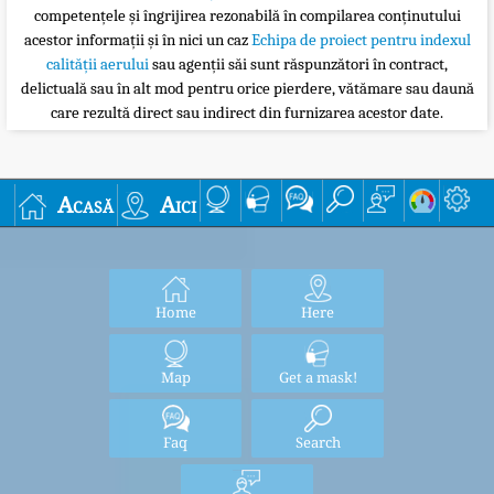
competențele și îngrijirea rezonabilă în compilarea conținutului
acestor informații și în nici un caz
Echipa de proiect pentru indexul
calității aerului
sau agenții săi sunt răspunzători în contract,
delictuală sau în alt mod pentru orice pierdere, vătămare sau daună
care rezultă direct sau indirect din furnizarea acestor date.
Acasă
Aici
Home
Here
Map
Get a mask!
Faq
Search