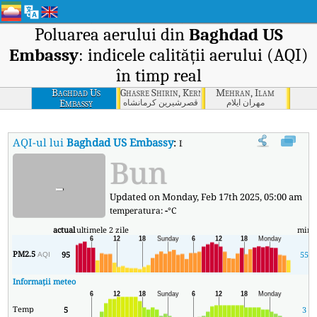
Poluarea aerului din
Baghdad US
Embassy
: indicele calității aerului (AQI)
în timp real
Baghdad Us
Ghasre Shirin, Kerman Shah
Mehran, Ilam
Embassy
مهران ایلام
قصرشیرین كرمانشاه
AQI-ul lui
Baghdad US Embassy
:
Indicele calității aerului (AQI) în
Bun
-
Updated on Monday, Feb 17th 2025, 05:00 am
temperatura:
-
°C
actual
ultimele 2 zile
min
PM2.5
95
55
AQI
Informații meteo
Temp
5
3