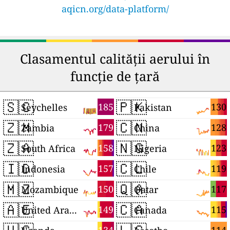
aqicn.org/data-platform/
Clasamentul calității aerului în
funcție de țară
🇸🇨
🇵🇰
185
130
Seychelles
Pakistan
🇿🇲
🇨🇳
179
128
Zambia
China
🇿🇦
🇳🇬
158
123
South Africa
Nigeria
🇮🇩
🇨🇱
157
119
Indonesia
Chile
🇲🇿
🇶🇦
150
117
Mozambique
Qatar
🇦🇪
🇨🇦
149
115
United Arab Emirates
Canada