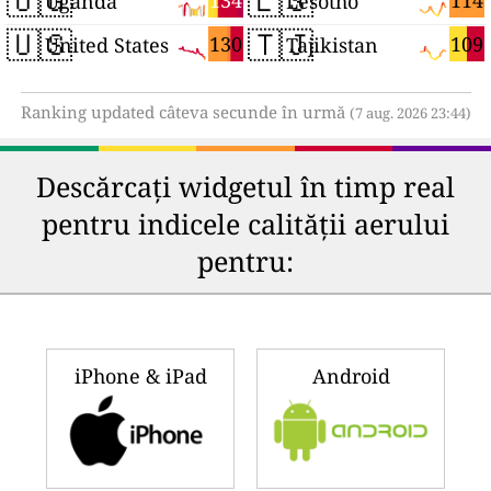
🇺🇬
🇱🇸
134
114
Uganda
Lesotho
🇺🇸
🇹🇯
130
109
United States
Tajikistan
Ranking updated câteva secunde în urmă
(7 aug. 2026 23:44)
Descărcați widgetul în timp real
pentru indicele calității aerului
pentru:
iPhone & iPad
Android