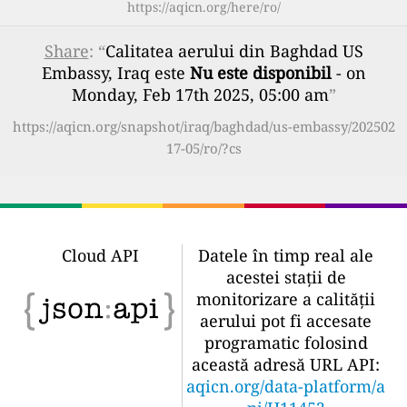
https://aqicn.org/here/ro/
Share
: “
Calitatea aerului din Baghdad US
Embassy, Iraq este
Nu este disponibil
- on
Monday, Feb 17th 2025, 05:00 am
”
https://aqicn.org/snapshot/iraq/baghdad/us-embassy/202502
17-05/ro/?cs
Cloud API
Datele în timp real ale
acestei stații de
monitorizare a calității
aerului pot fi accesate
programatic folosind
această adresă URL API:
aqicn.org/data-platform/a