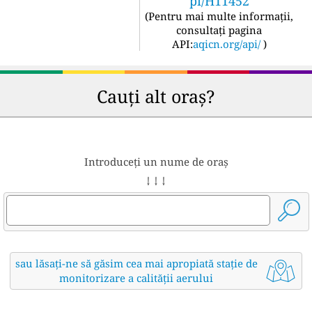
pi/H11452
(
Pentru mai multe informații,
consultați pagina
API:
aqicn.org/api/
)
Cauți alt oraș?
Introduceți un nume de oraș
↓ ↓ ↓
sau lăsați-ne să găsim cea mai apropiată stație de
monitorizare a calității aerului