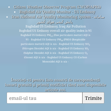
Citizen Weather Observer Program (CWOP/APRS)
Baghdad Air Quality Monitor - US Embassy
Iran National Air Quality Monitoring System - سامانه
پایش کیفی هوای کشور
Baghdad US Embassy, Iraq Air Pollution
Baghdad US Embassy overall air quality index is 95
Baghdad US Embassy PM
(fine particulate matter) AQI is
2.5
95 - Baghdad US Embassy PM
(PM10 (Respirable
10
particulate matter)) AQI is n/a - Baghdad US Embassy NO
2
(Nitrogen Dioxide) AQI is n/a - Baghdad US Embassy SO
2
(Sulphur Dioxide) AQI is n/a - Baghdad US Embassy O
3
(Ozone) AQI is n/a - Baghdad US Embassy CO (Carbon
Monoxide) AQI is n/a -
Înscrieți-vă pentru lista noastră de corespondență
lunară gratuită și primiți notificări când sunt disponibile
articole noi.
Trimite