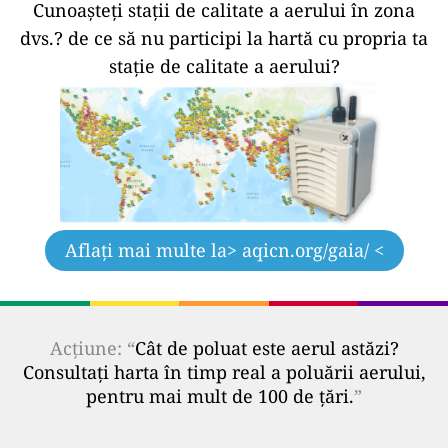
Cunoașteți stații de calitate a aerului în zona
dvs.?
de ce să nu participi la hartă cu propria ta
stație de calitate a aerului?
Aflați mai multe la
> aqicn.org/gaia/ <
Acțiune: “
Cât de poluat este aerul astăzi?
Consultați harta în timp real a poluării aerului,
pentru mai mult de 100 de țări.
”