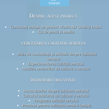
Contact
Despre acest proiect
Contactați echipa de proiect World Air Quality Index
Kit de presă și media
cercetarea calitatii aerului
Baza de cunoștințe și articole despre calitatea
aerului
Experimentarea calității aerului
Analiza senzorilor de calitate a aerului
întrebări frecvente
Sursa datelor despre calitatea aerului
Calculul indicelui de calitate a aerului
Prognoza calității aerului
Produse pentru calitatea aerului (măști,