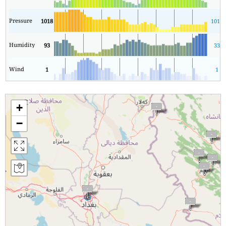
Pressure
1018
1015
Humidity
93
33
Wind
1
1
+
−