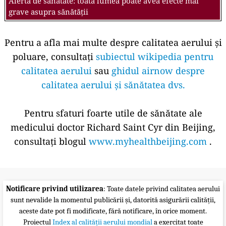
Alertă de sănătate: toată lumea poate avea efecte mai
grave asupra sănătății
Pentru a afla mai multe despre calitatea aerului și
poluare, consultați
subiectul wikipedia pentru
calitatea aerului
sau
ghidul airnow despre
calitatea aerului și sănătatea dvs.
Pentru sfaturi foarte utile de sănătate ale
medicului doctor Richard Saint Cyr din Beijing,
consultați blogul
www.myhealthbeijing.com
.
Notificare privind utilizarea
: Toate datele privind calitatea aerului
sunt nevalide la momentul publicării și, datorită asigurării calității,
aceste date pot fi modificate, fără notificare, în orice moment.
Proiectul
Index al calității aerului mondial
a exercitat toate