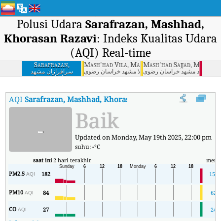
Polusi Udara
Sarafrazan, Mashhad,
Khorasan Razavi
: Indeks Kualitas Udara
(AQI) Real-time
Sarafrazan,
Mash'had Vila, Mashhad, Khorasan Razavi
Mash'had Sajjad, Mashhad
Mashhad, Khorasan
د - سجاد مشهد خراسان رضوی
مشهد - ویلا مشهد خراسان رضوی
سرافرازان مشهد
خراسان رضوی
Razavi
AQI
Sarafrazan, Mashhad, Khorasan Razavi
:
Indeks Kualitas Ud
Baik
-
Updated on Monday, May 19th 2025, 22:00 pm
suhu:
-
°C
saat ini
2 hari terakhir
meni
PM2.5
182
159
AQI
PM10
84
62
AQI
CO
27
24
AQI