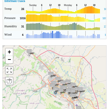
Informasi Cuaca
Temp
26
16
Pressure
1016
1013
Humidity
31
23
Wind
4
1
+
−