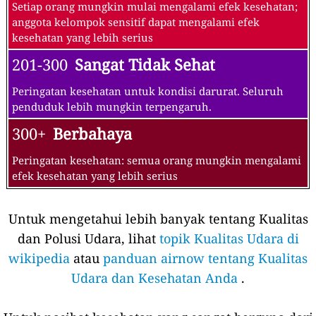
Setiap orang mungkin mulai mengalami efek kesehatan;
anggota kelompok sensitif dapat mengalami efek
kesehatan yang lebih serius
201-300
Sangat Tidak Sehat
Peringatan kesehatan untuk kondisi darurat. Seluruh
penduduk lebih mungkin terpengaruh.
300+
Berbahaya
Peringatan kesehatan: semua orang mungkin mengalami
efek kesehatan yang lebih serius
Untuk mengetahui lebih banyak tentang Kualitas
dan Polusi Udara, lihat
topik Kualitas Udara di
wikipedia
atau
panduan airnow tentang Kualitas
Udara dan Kesehatan Anda
.