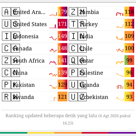
🇦🇪
🇿🇲
179
118
United Arab Emirates
Zambia
🇺🇸
🇹🇷
171
112
United States
Turkey
🇮🇩
🇮🇳
149
109
Indonesia
India
🇨🇦
🇨🇱
148
100
Canada
Chile
🇿🇦
🇶🇦
141
99
South Africa
Qatar
🇨🇳
🇵🇸
139
96
China
Palestine
🇵🇰
🇺🇬
129
94
Pakistan
Uganda
🇷🇼
🇺🇿
121
93
Rwanda
Uzbekistan
Ranking updated beberapa detik yang lalu
(6 Agt 2026 pukul
16.25)