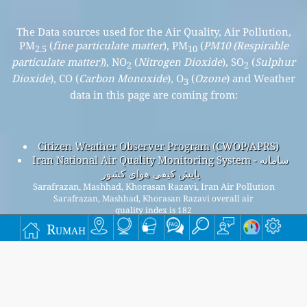
The Data sources used for the Air Quality, Air Pollution,
PM
(
fine particulate matter
), PM
(
PM10 (Respirable
2.5
10
particulate matter)
), NO
(
Nitrogen Dioxide
), SO
(
Sulphur
2
2
Dioxide
), CO (
Carbon Monoxide
), O
(
Ozone
) and Weather
3
data in this page are coming from:
Citizen Weather Observer Program (CWOP/APRS)
Iran National Air Quality Monitoring System - سامانه
پایش کیفی هوای کشور
Sarafrazan, Mashhad, Khorasan Razavi, Iran Air Pollution
Sarafrazan, Mashhad, Khorasan Razavi overall air
quality index is 182
Sarafrazan, Mashhad, Khorasan Razavi PM
(fine
Rumah
2.5
particulate matter) AQI is 182 - Sarafrazan, Mashhad,
Khorasan Razavi PM
(PM10 (Respirable particulate
10
matter)) AQI is 84 - Sarafrazan, Mashhad, Khorasan Razavi
NO
(Nitrogen Dioxide) AQI is n/a - Sarafrazan, Mashhad,
2
Khorasan Razavi SO
(Sulphur Dioxide) AQI is n/a -
2
Sarafrazan, Mashhad, Khorasan Razavi O
(Ozone) AQI is n/a
3