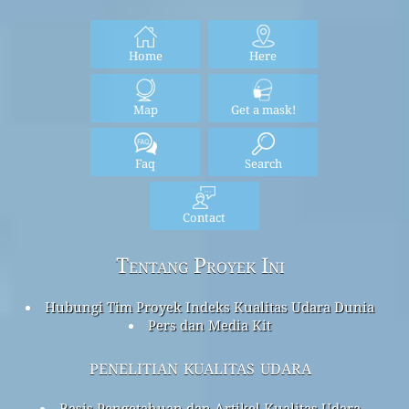
Home
Here
Map
Get a mask!
Faq
Search
Contact
Tentang Proyek Ini
Hubungi Tim Proyek Indeks Kualitas Udara Dunia
Pers dan Media Kit
penelitian kualitas udara
Basis Pengetahuan dan Artikel Kualitas Udara