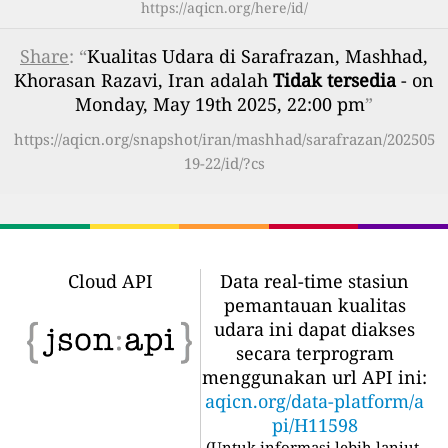
https://aqicn.org/here/id/
Share
: “
Kualitas Udara di Sarafrazan, Mashhad,
Khorasan Razavi, Iran adalah
Tidak tersedia
- on
Monday, May 19th 2025, 22:00 pm
”
https://aqicn.org/snapshot/iran/mashhad/sarafrazan/202505
19-22/id/?cs
Cloud API
Data real-time stasiun
pemantauan kualitas
udara ini dapat diakses
secara terprogram
menggunakan url API ini:
aqicn.org/data-platform/a
pi/H11598
(
Untuk informasi lebih lanjut,