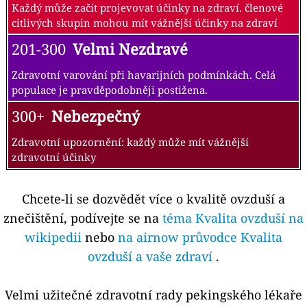
Každý může začít projevovat účinky na zdraví. členové
citlivých skupin mohou mít vážnější účinky na zdraví
201-300
Velmi Nezdravé
Zdravotní varování při havarijních podmínkách. Celá
populace je pravděpodobněji postižena.
300+
Nebezpečný
Zdravotní upozornění: každý může mít vážnější
zdravotní účinky
Chcete-li se dozvědět více o kvalitě ovzduší a
znečištění, podívejte se na
téma Kvalita ovzduší na
wikipedii
nebo
na airnow průvodce Kvalita
ovzduší a vaše zdraví
.
Velmi užitečné zdravotní rady pekingského lékaře