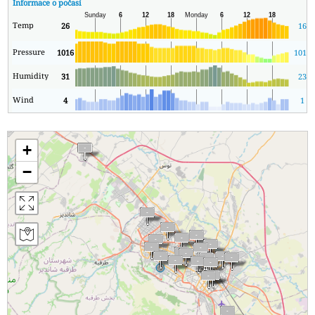
Informace o počasí
Temp
26
16
Pressure
1016
1013
Humidity
31
23
Wind
4
1
+
−