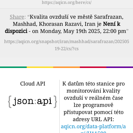
https://aqicn.org/here/cs/
Share
: “
Kvalita ovzduší ve městě Sarafrazan,
Mashhad, Khorasan Razavi, Iran je
Není k
dispozici
- on Monday, May 19th 2025, 22:00 pm
”
https://aqicn.org/snapshot/iran/mashhad/sarafrazan/202505
19-22/cs/?cs
Cloud API
K datům této stanice pro
monitorování kvality
ovzduší v reálném čase
lze programově
přistupovat pomocí této
adresy URL API:
aqicn.org/data-platform/a