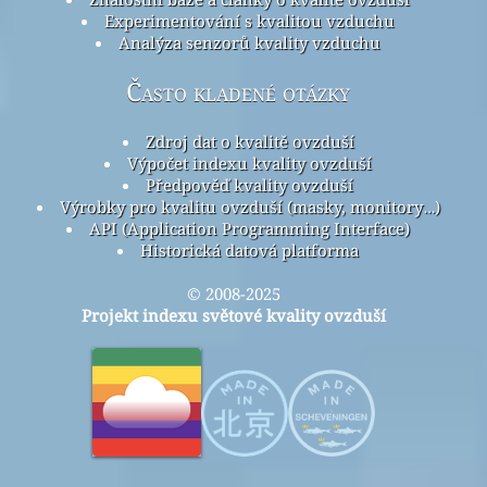
Experimentování s kvalitou vzduchu
Analýza senzorů kvality vzduchu
Často kladené otázky
Zdroj dat o kvalitě ovzduší
Výpočet indexu kvality ovzduší
Předpověď kvality ovzduší
Výrobky pro kvalitu ovzduší (masky, monitory…)
API (Application Programming Interface)
Historická datová platforma
© 2008-2025
Projekt indexu světové kvality ovzduší