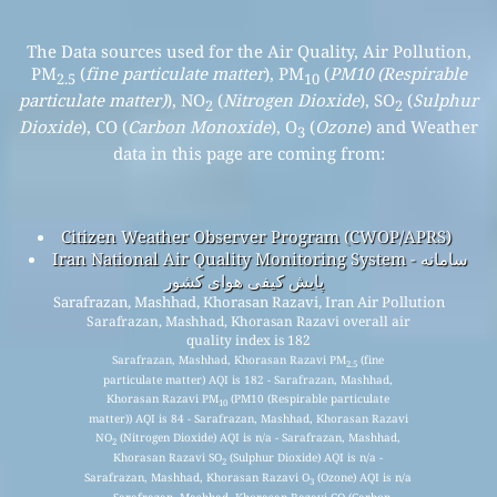
The Data sources used for the Air Quality, Air Pollution,
PM
(
fine particulate matter
), PM
(
PM10 (Respirable
2.5
10
particulate matter)
), NO
(
Nitrogen Dioxide
), SO
(
Sulphur
2
2
Dioxide
), CO (
Carbon Monoxide
), O
(
Ozone
) and Weather
3
data in this page are coming from:
Citizen Weather Observer Program (CWOP/APRS)
Iran National Air Quality Monitoring System - سامانه
پایش کیفی هوای کشور
Sarafrazan, Mashhad, Khorasan Razavi, Iran Air Pollution
Sarafrazan, Mashhad, Khorasan Razavi overall air
quality index is 182
Sarafrazan, Mashhad, Khorasan Razavi PM
(fine
2.5
particulate matter) AQI is 182 - Sarafrazan, Mashhad,
Khorasan Razavi PM
(PM10 (Respirable particulate
10
matter)) AQI is 84 - Sarafrazan, Mashhad, Khorasan Razavi
NO
(Nitrogen Dioxide) AQI is n/a - Sarafrazan, Mashhad,
2
Khorasan Razavi SO
(Sulphur Dioxide) AQI is n/a -
2
Sarafrazan, Mashhad, Khorasan Razavi O
(Ozone) AQI is n/a
3