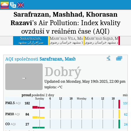
Sarafrazan, Mashhad, Khorasan
Razavi
's Air Pollution: Index kvality
ovzduší v reálném čase (AQI)
Sarafrazan,
Mash'had Vila, Mashhad, Khorasan Razavi
Mash'had Sajjad, Mashhad
Mashhad, Khorasan
سرافرازان مشهد
مشهد - ویلا مشهد خراسان رضوی
مشهد - سجاد مشهد خراسان ر
خراسان رضوی
Razavi
AQI společnosti
Sarafrazan, Mashhad, Khorasan Razavi
:
Ind
Dobrý
-
Updated on Monday, May 19th 2025, 22:00 pm
teplota:
-
°C
proud
poslední 2 dny
min
PM2.5
182
159
AQI
PM10
84
62
AQI
CO
27
24
AQI