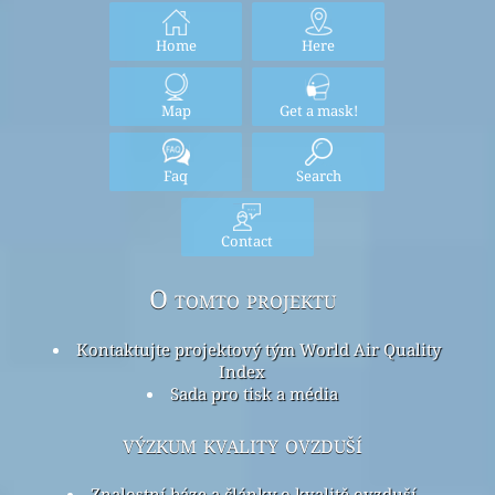
Home
Here
Map
Get a mask!
Faq
Search
Contact
O tomto projektu
Kontaktujte projektový tým World Air Quality
Index
Sada pro tisk a média
výzkum kvality ovzduší
Znalostní báze a články o kvalitě ovzduší