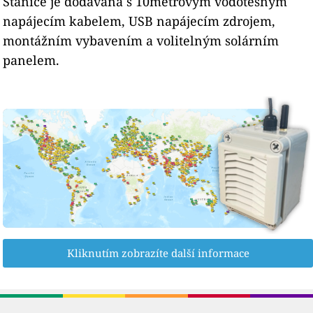
Stanice je dodávána s 10metrovým vodotěsným
napájecím kabelem, USB napájecím zdrojem,
montážním vybavením a volitelným solárním
panelem.
Kliknutím zobrazíte další informace