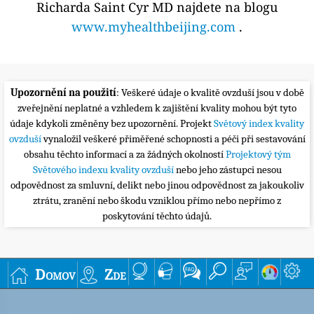
Richarda Saint Cyr MD najdete na blogu
www.myhealthbeijing.com
.
Upozornění na použití
: Veškeré údaje o kvalitě ovzduší jsou v době
zveřejnění neplatné a vzhledem k zajištění kvality mohou být tyto
údaje kdykoli změněny bez upozornění. Projekt
Světový index kvality
ovzduší
vynaložil veškeré přiměřené schopnosti a péči při sestavování
obsahu těchto informací a za žádných okolností
Projektový tým
Světového indexu kvality ovzduší
nebo jeho zástupci nesou
odpovědnost za smluvní, delikt nebo jinou odpovědnost za jakoukoliv
ztrátu, zranění nebo škodu vzniklou přímo nebo nepřímo z
poskytování těchto údajů.
Domov
Zde