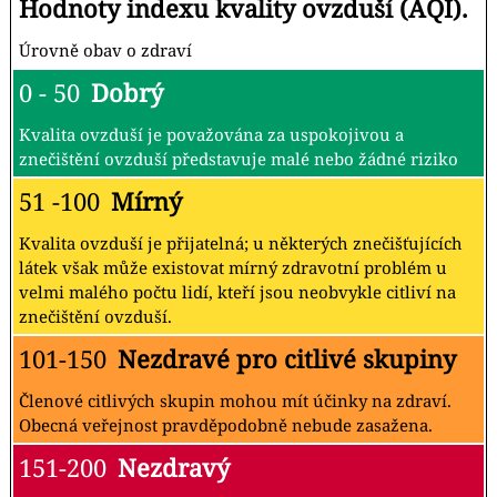
Hodnoty indexu kvality ovzduší (AQI).
Úrovně obav o zdraví
0 - 50
Dobrý
Kvalita ovzduší je považována za uspokojivou a
znečištění ovzduší představuje malé nebo žádné riziko
51 -100
Mírný
Kvalita ovzduší je přijatelná; u některých znečišťujících
látek však může existovat mírný zdravotní problém u
velmi malého počtu lidí, kteří jsou neobvykle citliví na
znečištění ovzduší.
101-150
Nezdravé pro citlivé skupiny
Členové citlivých skupin mohou mít účinky na zdraví.
Obecná veřejnost pravděpodobně nebude zasažena.
151-200
Nezdravý