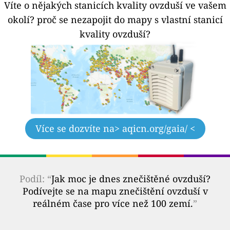
Víte o nějakých stanicích kvality ovzduší ve vašem
okolí?
proč se nezapojit do mapy s vlastní stanicí
kvality ovzduší?
Více se dozvíte na
> aqicn.org/gaia/ <
Podíl: “
Jak moc je dnes znečištěné ovzduší?
Podívejte se na mapu znečištění ovzduší v
reálném čase pro více než 100 zemí.
”