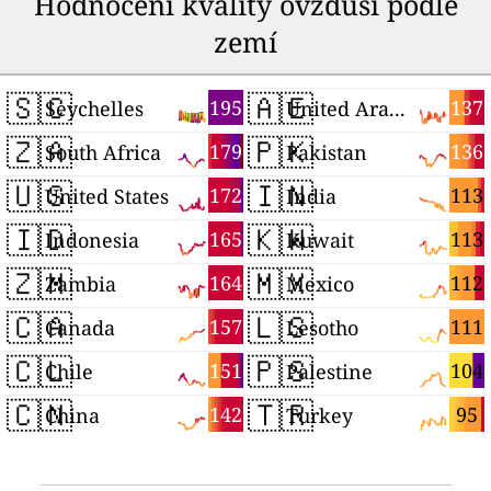
Hodnocení kvality ovzduší podle
zemí
🇸🇨
🇦🇪
195
137
Seychelles
United Arab Emirates
🇿🇦
🇵🇰
179
136
South Africa
Pakistan
🇺🇸
🇮🇳
172
113
United States
India
🇮🇩
🇰🇼
165
113
Indonesia
Kuwait
🇿🇲
🇲🇽
164
112
Zambia
Mexico
🇨🇦
🇱🇸
157
111
Canada
Lesotho
🇨🇱
🇵🇸
151
104
Chile
Palestine
🇨🇳
🇹🇷
142
95
China
Turkey