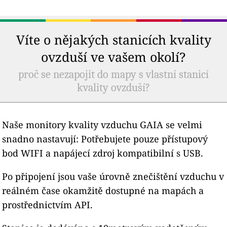
Víte o nějakých stanicích kvality
ovzduší ve vašem okolí?
proč se nezapojit do mapy s vlastní stanicí
kvality ovzduší?
Naše monitory kvality vzduchu GAIA se velmi
snadno nastavují: Potřebujete pouze přístupový
bod WIFI a napájecí zdroj kompatibilní s USB.
Po připojení jsou vaše úrovně znečištění vzduchu v
reálném čase okamžitě dostupné na mapách a
prostřednictvím API.