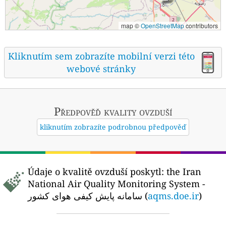
map ©
OpenStreetMap
contributors
Kliknutím sem zobrazíte mobilní verzi této
webové stránky
Předpověď kvality ovzduší
kliknutím zobrazíte podrobnou předpověď
Údaje o kvalitě ovzduší poskytl:
the Iran
National Air Quality Monitoring System -
سامانه پایش کیفی هوای کشور (
aqms.doe.ir
)