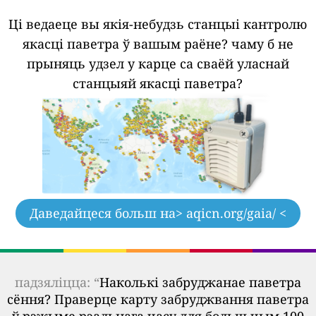
Ці ведаеце вы якія-небудзь станцыі кантролю
якасці паветра ў вашым раёне?
чаму б не
прыняць удзел у карце са сваёй уласнай
станцыяй якасці паветра?
Даведайцеся больш на
> aqicn.org/gaia/ <
падзяліцца: “
Наколькі забруджанае паветра
сёння? Праверце карту забруджвання паветра