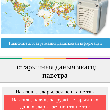
Націсніце для атрымання дадатковай інфармацыі
Гістарычныя даныя якасці
паветра
На жаль... здарылася нешта не так
На жаль, падчас загрузкі гістарычных
даных здарылася нешта не так