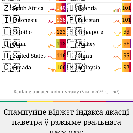
🇿🇦
🇺🇬
140
101
South Africa
Uganda
🇮🇩
🇵🇰
138
101
Indonesia
Pakistan
🇱🇸
🇸🇬
123
99
Lesotho
Singapore
🇶🇦
🇹🇷
118
96
Qatar
Turkey
🇺🇸
🇨🇳
116
95
United States
China
🇨🇦
🇲🇾
106
93
Canada
Malaysia
Ranking updated хвіліну таму
(8 жнів 2026 г., 11:03)
Спампуйце віджэт індэкса якасці
паветра ў рэжыме рэальнага
часу для: