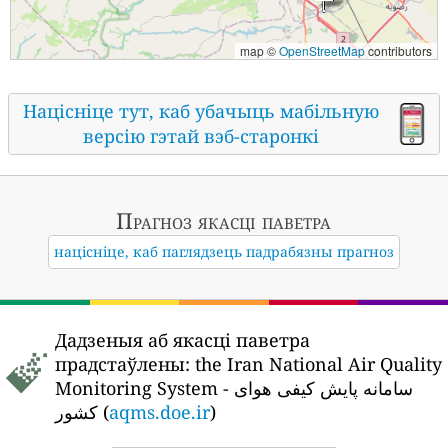
map ©
OpenStreetMap
contributors
Націсніце тут, каб убачыць мабільную
версію гэтай вэб-старонкі
Прагноз якасці паветра
націсніце, каб паглядзець падрабязны прагноз
Дадзеныя аб якасці паветра
прадстаўлены:
the Iran National Air Quality
Monitoring System - سامانه پایش کیفی هوای
کشور (
aqms.doe.ir
)