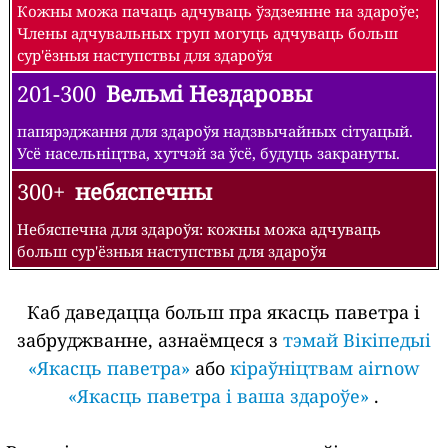
Кожны можа пачаць адчуваць ўздзеянне на здароўе;
Члены адчувальных груп могуць адчуваць больш
сур'ёзныя наступствы для здароўя
201-300
Вельмі Нездаровы
папярэджання для здароўя надзвычайных сітуацый.
Усё насельніцтва, хутчэй за ўсё, будуць закрануты.
300+
небяспечны
Небяспечна для здароўя: кожны можа адчуваць
больш сур'ёзныя наступствы для здароўя
Каб даведацца больш пра якасць паветра і
забруджванне, азнаёмцеся з
тэмай Вікіпедыі
«Якасць паветра»
або
кіраўніцтвам airnow
«Якасць паветра і ваша здароўе»
.