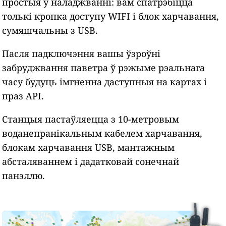
простыя ў наладжванні: вам спатрэбіцца
толькі кропка доступу WIFI і блок харчавання,
сумяшчальны з USB.
Пасля падключэння вашы ўзроўні
забруджвання паветра ў рэжыме рэальнага
часу будуць імгненна даступныя на картах і
праз API.
Станцыя пастаўляецца з 10-метровым
воданепранікальным кабелем харчавання,
блокам харчавання USB, мантажным
абсталяваннем і дадатковай сонечнай
панэллю.