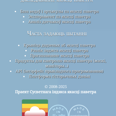
База ведаў і артыкулы па якасці паветра
Эксперымент па якасці паветра
Аналіз датчыкаў якасці паветра
Часта задаюць пытанні
Крыніца дадзеных аб якасці паветра
Разлік індэкса якасці паветра
Прагназаванне якасці паветра
Прадукты для кантролю якасці паветра (маскі,
маніторы…)
API (інтэрфейс прыкладнога праграмавання)
Платформа гістарычных даных
© 2008-2025
Праект Сусветнага індэкса якасці паветра