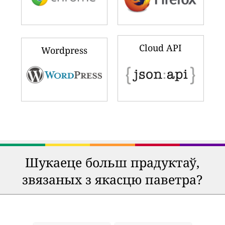
Cloud API
Wordpress
Шукаеце больш прадуктаў,
звязаных з якасцю паветра?