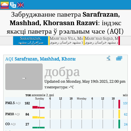
Забруджванне паветра
Sarafrazan,
Mashhad, Khorasan Razavi
: індэкс
якасці паветра ў рэальным часе (AQI)
Sarafrazan,
Mash'had Vila, Mashhad, Khorasan Razavi
Mash'had Sajjad, Mashhad
Mashhad, Khorasan
د - سجاد مشهد خراسان رضوی
مشهد - ویلا مشهد خراسان رضوی
سرافرازان مشهد
خراسان رضوی
Razavi
AQI
Sarafrazan, Mashhad, Khorasan Razavi
:
Індэкс якасці пав
добра
-
Updated on Monday, May 19th 2025, 22:00 pm
тэмпература:
-
°C
ток
апошнія 2 дні
мін
PM2.5
182
159
AQI
PM10
84
62
AQI
CO
27
24
AQI