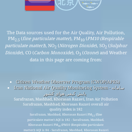
The Data sources used for the Air Quality, Air Pollution,
PM
(
fine particulate matter
), PM
(
PM10 (Respirable
2.5
10
particulate matter)
), NO
(
Nitrogen Dioxide
), SO
(
Sulphur
2
2
Dioxide
), CO (
Carbon Monoxide
), O
(
Ozone
) and Weather
3
data in this page are coming from:
Citizen Weather Observer Program (CWOP/APRS)
Iran National Air Quality Monitoring System - سامانه
پایش کیفی هوای کشور
Sarafrazan, Mashhad, Khorasan Razavi, Iran Air Pollution
Sarafrazan, Mashhad, Khorasan Razavi overall air
quality index is 182
Sarafrazan, Mashhad, Khorasan Razavi PM
(fine
2.5
particulate matter) AQI is 182 - Sarafrazan, Mashhad,
Khorasan Razavi PM
(PM10 (Respirable particulate
10
matter)) AQI is 84 - Sarafrazan, Mashhad, Khorasan Razavi