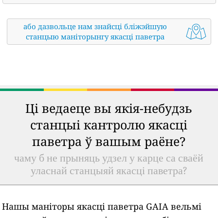
або дазвольце нам знайсці бліжэйшую
станцыю маніторынгу якасці паветра
Ці ведаеце вы якія-небудзь
станцыі кантролю якасці
паветра ў вашым раёне?
чаму б не прыняць удзел у карце са сваёй
уласнай станцыяй якасці паветра?
Нашы маніторы якасці паветра GAIA вельмі