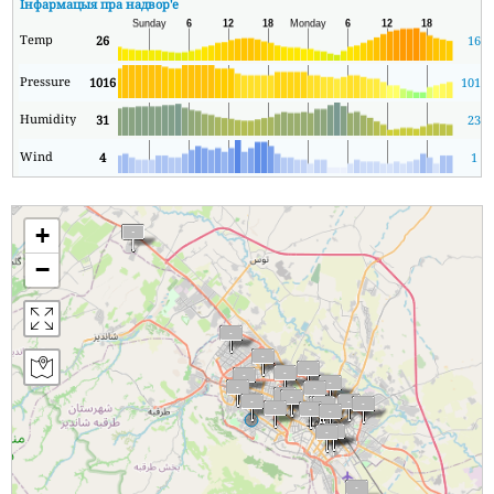
Інфармацыя пра надвор'е
Temp
26
16
Pressure
1016
1013
Humidity
31
23
Wind
4
1
+
−