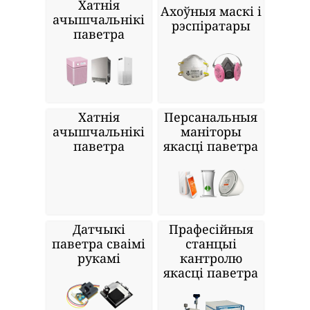
Хатнія
Ахоўныя маскі і
ачышчальнікі
рэспіратары
паветра
Хатнія
Персанальныя
ачышчальнікі
маніторы
паветра
якасці паветра
Датчыкі
Прафесійныя
паветра сваімі
станцыі
рукамі
кантролю
якасці паветра