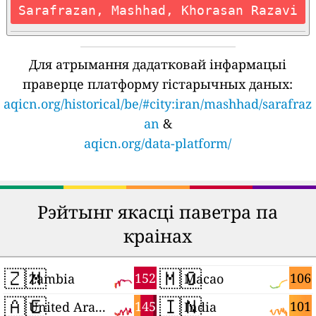
Sarafrazan, Mashhad, Khorasan Razavi
Для атрымання дадатковай інфармацыі
праверце платформу гістарычных даных:
aqicn.org/historical/be/#city:iran/mashhad/sarafraz
an
&
aqicn.org/data-platform/
Рэйтынг якасці паветра па
краінах
🇿🇲
🇲🇴
152
106
Zambia
Macao
🇦🇪
🇮🇳
145
101
United Arab Emirates
India