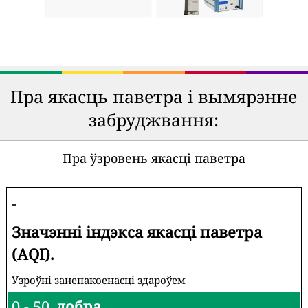
Пра якасць паветра і вымярэнне
забруджвання:
Пра ўзровень якасці паветра
-
Значэнні індэкса якасці паветра
(AQI).
Узроўні занепакоенасці здароўем
0 - 50
добра