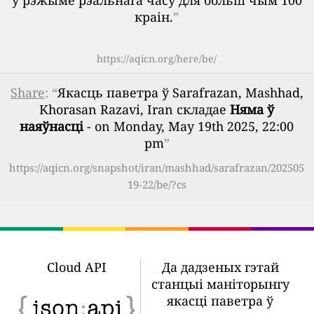
ў рэжыме рэальнага часу для больш чым 100
краін.
”
https://aqicn.org/here/be/
Share
: “
Якасць паветра ў Sarafrazan, Mashhad,
Khorasan Razavi, Iran складае
Няма ў
наяўнасці
- on Monday, May 19th 2025, 22:00
pm
”
https://aqicn.org/snapshot/iran/mashhad/sarafrazan/202505
19-22/be/?cs
Cloud API
Да дадзеных гэтай
станцыі маніторынгу
якасці паветра ў