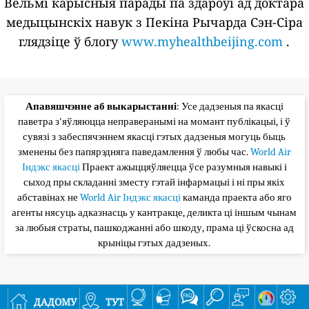
Вельмі карысныя парады па здароўі ад доктара
медыцынскіх навук з Пекіна Рычарда Сэн-Сіра
глядзіце ў блогу
www.myhealthbeijing.com
.
Апавяшчэнне аб выкарыстанні
: Усе дадзеныя па якасці
паветра з'яўляюцца неправеранымі на момант публікацыі, і ў
сувязі з забеспячэннем якасці гэтых дадзеныя могуць быць
зменены без папярэдняга паведамлення ў любы час.
World Air
Індэкс якасці
Праект ажыццяўляецца ўсе разумныя навыкі і
сыход пры складанні зместу гэтай інфармацыі і ні пры якіх
абставінах не
World Air Індэкс якасці
каманда праекта або яго
агенты нясуць адказнасць у кантракце, деликта ці іншым чынам
за любыя страты, пашкоджанні або шкоду, прама ці ўскосна ад
крыніцы гэтых дадзеных.
дадому
тут