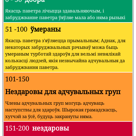
Якасць паветра лічыцца здавальняючым, і
забруджванне паветра ўяўляе мала або няма рызыкі
51 -100
ўмераны
Якасць паветра з'яўляецца прымальным; Аднак, для
некаторых забруджвальных рэчываў можа быць
умераным турботай здароўя для вельмі невялікай
колькасці людзей, якія незвычайна адчувальныя да
забруджвання паветра.
101-150
Нездаровы для адчувальных груп
Члены адчувальных груп могуць адчуваць
наступствы для здароўя. Шырокая грамадскасць,
хутчэй за ўсё, будуць закрануты няма.
151-200
нездаровы