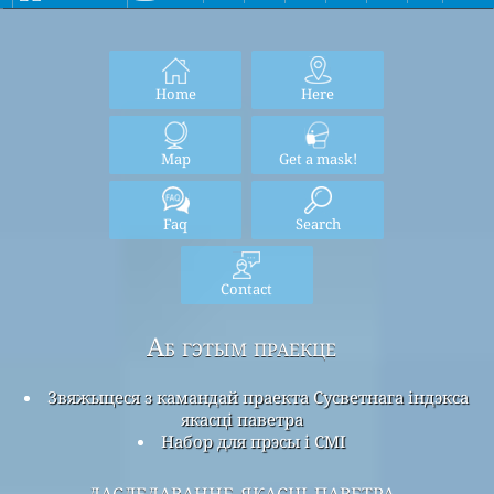
Home
Here
Map
Get a mask!
Faq
Search
Contact
Аб гэтым праекце
Звяжыцеся з камандай праекта Сусветнага індэкса
якасці паветра
Набор для прэсы і СМІ
даследаванне якасці паветра