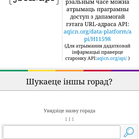
рэальным часе можна
атрымаць праграмны
доступ з дапамогай
гэтага URL-адраса API:
aqicn.org/data-platform/a
pi/H11598
(
Для атрымання дадатковай
інфармацыі праверце
старонку API:
aqicn.org/api/
)
Шукаеце іншы горад?
Увядзіце назву горада
↓ ↓ ↓