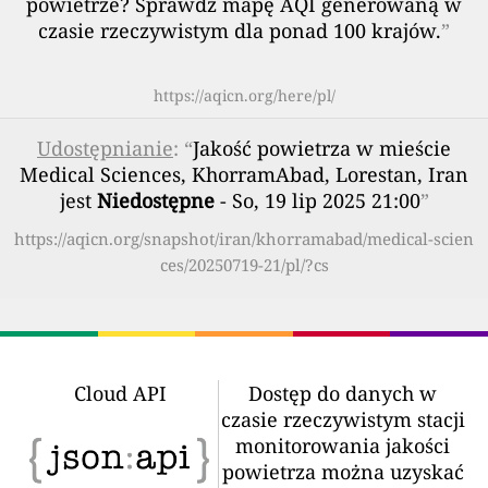
powietrze? Sprawdź mapę AQI generowaną w
czasie rzeczywistym dla ponad 100 krajów.
”
https://aqicn.org/here/pl/
Udostępnianie
: “
Jakość powietrza w mieście
Medical Sciences, KhorramAbad, Lorestan, Iran
jest
Niedostępne
- So, 19 lip 2025 21:00
”
https://aqicn.org/snapshot/iran/khorramabad/medical-scien
ces/20250719-21/pl/?cs
Cloud API
Dostęp do danych w
czasie rzeczywistym stacji
monitorowania jakości
powietrza można uzyskać