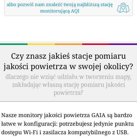
albo pozwól nam znaleźć twoją najbliższą stację
monitorującą AQI
Czy znasz jakieś stacje pomiaru
jakości powietrza w swojej okolicy?
dlaczego nie wziąć udziału w tworzeniu mapy,
zakładając własną stację pomiaru jakości
powietrza?
Nasze monitory jakości powietrza GAIA są bardzo
łatwe w konfiguracji: potrzebujesz jedynie punktu
dostępu Wi-Fi i zasilacza kompatybilnego z USB.