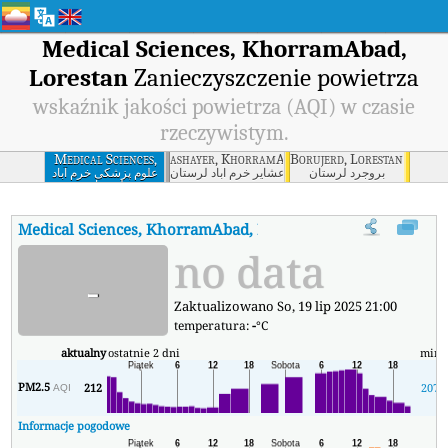
Medical Sciences, KhorramAbad,
Lorestan
Zanieczyszczenie powietrza
wskaźnik jakości powietrza (AQI) w czasie
rzeczywistym.
Medical Sciences,
ashayer, KhorramAbad, Lorestan
Borujerd, Lorestan
KhorramAbad,
بروجرد لرستان
خرم آباد- امور عشایر خرم آباد لرستان
علوم پزشکی خرم آباد
لرستان
Lorestan
Medical Sciences, KhorramAbad, Lorestan
AQI
:
Medical Scienc
no data
-
Zaktualizowano So, 19 lip 2025 21:00
temperatura:
-
°C
aktualny
ostatnie 2 dni
min
PM2.5
212
207
AQI
Informacje pogodowe