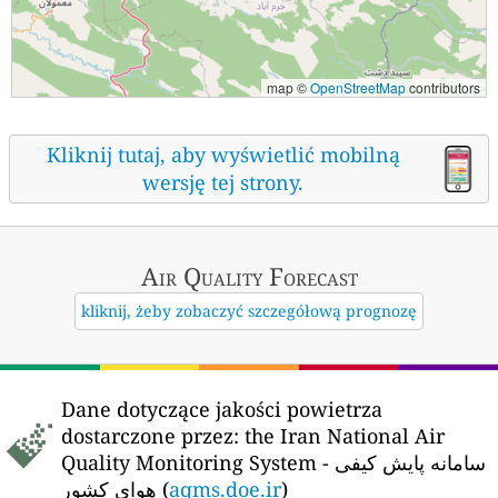
map ©
OpenStreetMap
contributors
Kliknij tutaj, aby wyświetlić mobilną
wersję tej strony.
Air Quality
Forecast
kliknij, żeby zobaczyć szczegółową prognozę
Dane dotyczące jakości powietrza
dostarczone przez:
the Iran National Air
Quality Monitoring System - سامانه پایش کیفی
هوای کشور (
aqms.doe.ir
)