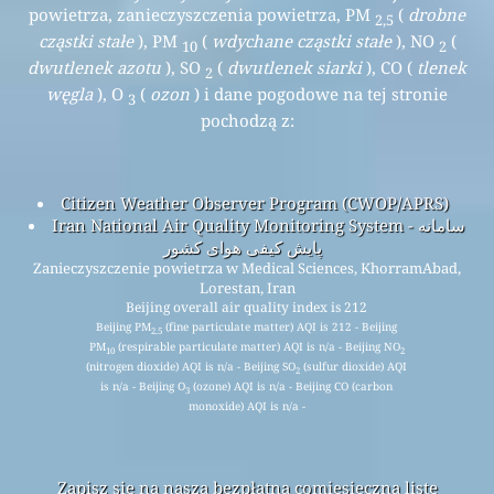
powietrza, zanieczyszczenia powietrza, PM
(
drobne
2,5
cząstki stałe
), PM
(
wdychane cząstki stałe
), NO
(
10
2
dwutlenek azotu
), SO
(
dwutlenek siarki
), CO (
tlenek
2
węgla
), O
(
ozon
) i dane pogodowe na tej stronie
3
pochodzą z:
Citizen Weather Observer Program (CWOP/APRS)
Iran National Air Quality Monitoring System - سامانه
پایش کیفی هوای کشور
Zanieczyszczenie powietrza w Medical Sciences, KhorramAbad,
Lorestan, Iran
Beijing overall air quality index is 212
Beijing PM
(fine particulate matter) AQI is 212 - Beijing
2.5
PM
(respirable particulate matter) AQI is n/a - Beijing NO
10
2
(nitrogen dioxide) AQI is n/a - Beijing SO
(sulfur dioxide) AQI
2
is n/a - Beijing O
(ozone) AQI is n/a - Beijing CO (carbon
3
monoxide) AQI is n/a -
Zapisz się na naszą bezpłatną comiesięczną listę