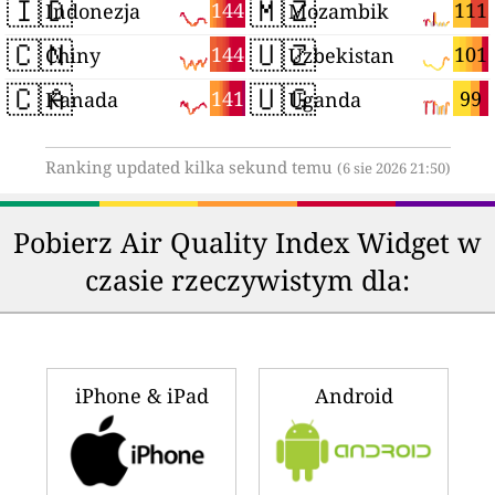
🇮🇩
🇲🇿
144
111
Indonezja
Mozambik
🇨🇳
🇺🇿
144
101
Chiny
Uzbekistan
🇨🇦
🇺🇬
141
99
Kanada
Uganda
Ranking updated kilka sekund temu
(6 sie 2026 21:50)
Pobierz Air Quality Index Widget w
czasie rzeczywistym dla:
iPhone & iPad
Android