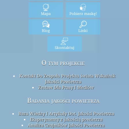
Mapa
Pobierz maskę!
Blog
Linki
Skontaktuj
O tym projekcie
Kontakt Do Zespołu Projektu świata Wskaźnik
Jakości Powietrza
Zestaw Dla Prasy I Mediów
Badania jakości powietrza
Baza Wiedzy I Artykuły Dot. Jakości Powietrza
Eksperymenty z jakością powietrza
Analiza Czujników Jakości Powietrza