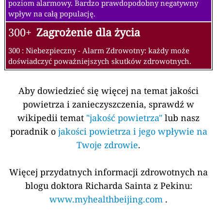
poziom alarmowy. Bardzo prawdopodobny negatywny
wpływ na całą populację.
300+
Zagrożenie dla życia
300 : Niebezpieczny - Alarm Zdrowotny: każdy może
doświadczyć poważniejszych skutków zdrowotnych.
Aby dowiedzieć się więcej na temat jakości
powietrza i zanieczyszczenia, sprawdź w
wikipedii temat
"jakość powietrza"
lub nasz
poradnik o
jakości powietrza i jego wpływie na
Twoje zdrowie
.
Więcej przydatnych informacji zdrowotnych na
blogu doktora Richarda Sainta z Pekinu:
www.myhealthbeijing.com
.