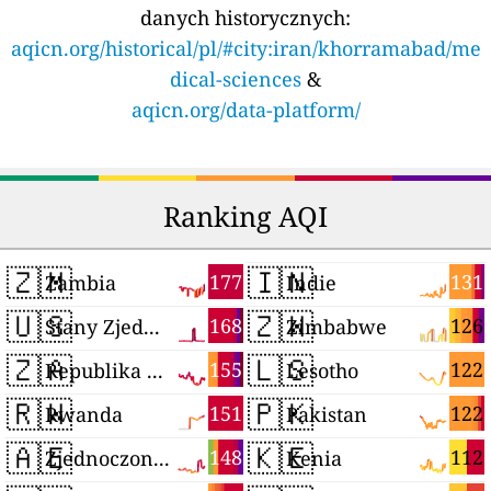
danych historycznych:
aqicn.org/historical/pl/#city:iran/khorramabad/me
dical-sciences
&
aqicn.org/data-platform/
Ranking AQI
🇿🇲
🇮🇳
177
131
Zambia
Indie
🇺🇸
🇿🇼
168
126
Stany Zjednoczone
Zimbabwe
🇿🇦
🇱🇸
155
122
Republika Południowej Afryki
Lesotho
🇷🇼
🇵🇰
151
122
Rwanda
Pakistan
🇦🇪
🇰🇪
148
112
Zjednoczone Emiraty Arabskie
Kenia