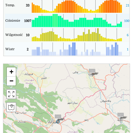
Temp.
33
21
Ciśnienie
1007
1005
Wilgotność
10
6
Wiatr
2
1
+
−