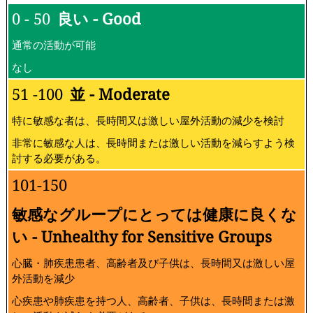
0 - 50
良い - Good
通常の活動が可能
なし
51 -100
並 - Moderate
特に敏感な者は、長時間又は激しい屋外活動の減少を検討
非常に敏感な人は、長時間または激しい活動を減らすよう検
討する必要がある。
101-150
敏感なグループにとっては健康に良くな
い - Unhealthy for Sensitive Groups
心臓・肺疾患患者、高齢者及び子供は、長時間又は激しい屋
外活動を減少
心疾患や肺疾患を持つ人、高齢者、子供は、長時間または激