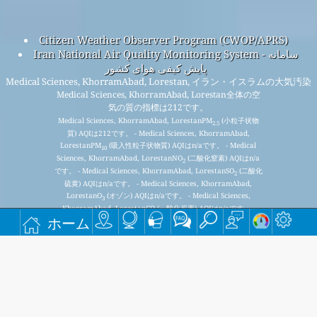
Citizen Weather Observer Program (CWOP/APRS)
Iran National Air Quality Monitoring System - سامانه
پایش کیفی هوای کشور
Medical Sciences, KhorramAbad, Lorestan, イラン・イスラムの大気汚染
Medical Sciences, KhorramAbad, Lorestan全体の空
気の質の指標は212です。
Medical Sciences, KhorramAbad, LorestanPM
(小粒子状物
2.5
質) AQIは212です。 - Medical Sciences, KhorramAbad,
LorestanPM
(吸入性粒子状物質) AQIはn/aです。 - Medical
10
Sciences, KhorramAbad, LorestanNO
(二酸化窒素) AQIはn/a
2
です。 - Medical Sciences, KhorramAbad, LorestanSO
(二酸化
2
硫黄) AQIはn/aです。 - Medical Sciences, KhorramAbad,
LorestanO
(オゾン) AQIはn/aです。 - Medical Sciences,
3
KhorramAbad, LorestanCO (一酸化炭素) AQIはn/aです。 -
ホーム
毎月無料のメーリング リストに登録すると、新しい記事が
入手可能になったときに通知が届きます。
提出する