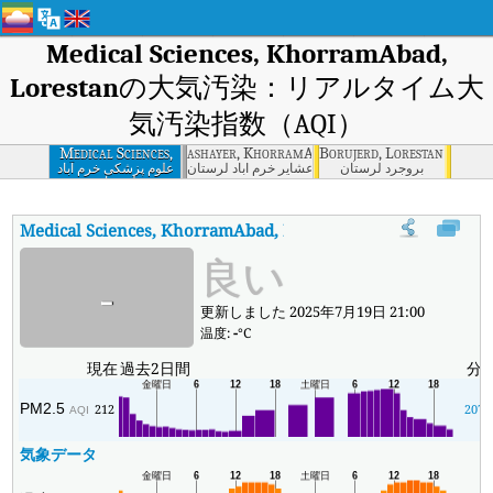
Medical Sciences, KhorramAbad,
Lorestan
の大気汚染：リアルタイム大
気汚染指数（AQI）
Medical Sciences,
ashayer, KhorramAbad, Lorestan
Borujerd, Lorestan
KhorramAbad,
بروجرد لرستان
خرم آباد- امور عشایر خرم آباد لرستان
علوم پزشکی خرم آباد
لرستان
Lorestan
Medical Sciences, KhorramAbad, Lorestan
の大気汚染指数
:
M
良い
-
更新しました 2025年7月19日 21:00
温度:
-
°C
現在
過去2日間
分
PM2.5
212
207
AQI
気象データ