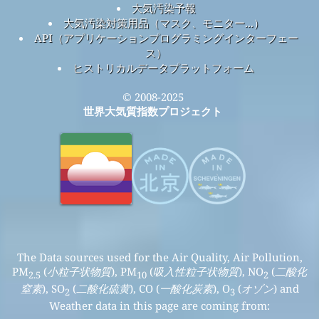
大気汚染予報
大気汚染対策用品（マスク、モニター...）
API（アプリケーションプログラミングインターフェー
ス）
ヒストリカルデータプラットフォーム
© 2008-2025
世界大気質指数プロジェクト
The Data sources used for the Air Quality, Air Pollution,
PM
(
小粒子状物質
), PM
(
吸入性粒子状物質
), NO
(
二酸化
2.5
10
2
窒素
), SO
(
二酸化硫黄
), CO (
一酸化炭素
), O
(
オゾン
) and
2
3
Weather data in this page are coming from: