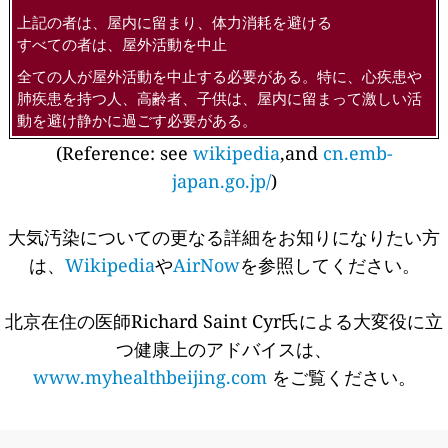
上記の者は、屋内に留まり、体力消耗を避ける
すべての者は、屋外活動を中止
全ての人が屋外活動を中止する必要がある。特に、心疾患や
肺疾患を持つ人、高齢者、子供は、屋内に留まって激しい活
動を避け静かに過ごす必要がある。
(Reference: see
wikipedia
,and
cn.emb-
japan.go.jp/
)
大気汚染についての更なる詳細をお知りになりたい方
は、
Wikipedia
や
AirNow
を参照してください。
北京在住の医師Richard Saint Cyr氏による大変役に立
つ健康上のアドバイスは、
www.myhealthbeijing.com
をご覧ください。