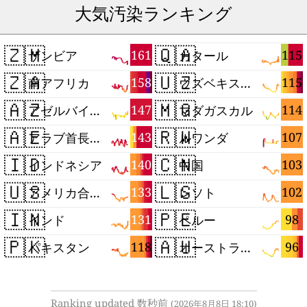
大気汚染ランキング
🇿🇲
🇶🇦
161
115
ザンビア
カタール
🇿🇦
🇺🇿
158
115
南アフリカ
ウズベキスタン
🇦🇿
🇲🇬
147
114
アゼルバイジャン
マダガスカル
🇦🇪
🇷🇼
143
107
アラブ首長国連邦
ルワンダ
🇮🇩
🇨🇳
140
103
インドネシア
中国
🇺🇸
🇱🇸
133
102
アメリカ合衆国
レソト
🇮🇳
🇵🇪
131
98
インド
ペルー
🇵🇰
🇦🇺
118
96
パキスタン
オーストラリア
Ranking updated 数秒前
(2026年8月8日 18:10)