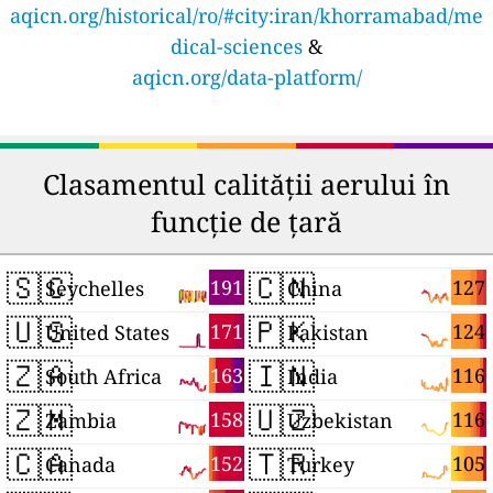
aqicn.org/historical/ro/#city:iran/khorramabad/me
dical-sciences
&
aqicn.org/data-platform/
Clasamentul calității aerului în
funcție de țară
🇸🇨
🇨🇳
191
127
Seychelles
China
🇺🇸
🇵🇰
171
124
United States
Pakistan
🇿🇦
🇮🇳
163
116
South Africa
India
🇿🇲
🇺🇿
158
116
Zambia
Uzbekistan
🇨🇦
🇹🇷
152
105
Canada
Turkey