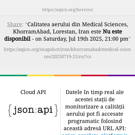
https://aqicn.org/here/ro/
Share
: “
Calitatea aerului din Medical Sciences,
KhorramAbad, Lorestan, Iran este
Nu este
disponibil
- on Saturday, Jul 19th 2025, 21:00 pm
”
https://aqicn.org/snapshot/iran/khorramabad/medical-scien
ces/20250719-21/ro/?cs
Cloud API
Datele în timp real ale
acestei stații de
monitorizare a calității
aerului pot fi accesate
programatic folosind
această adresă URL API: