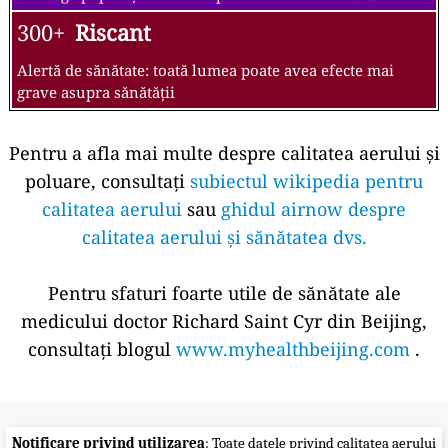
300+
Riscant
Alertă de sănătate: toată lumea poate avea efecte mai
grave asupra sănătății
Pentru a afla mai multe despre calitatea aerului și
poluare, consultați
subiectul wikipedia pentru
calitatea aerului
sau
ghidul airnow despre
calitatea aerului și sănătatea dvs.
Pentru sfaturi foarte utile de sănătate ale
medicului doctor Richard Saint Cyr din Beijing,
consultați blogul
www.myhealthbeijing.com
.
Notificare privind utilizarea
: Toate datele privind calitatea aerului