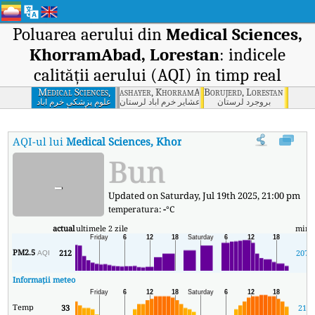
Poluarea aerului din
Medical Sciences,
KhorramAbad, Lorestan
: indicele
calității aerului (AQI) în timp real
Medical Sciences,
ashayer, KhorramAbad, Lorestan
Borujerd, Lorestan
KhorramAbad,
بروجرد لرستان
خرم آباد- امور عشایر خرم آباد لرستان
علوم پزشکی خرم آباد
لرستان
Lorestan
AQI-ul lui
Medical Sciences, KhorramAbad, Lorestan
:
Indicel
Bun
-
Updated on Saturday, Jul 19th 2025, 21:00 pm
temperatura:
-
°C
actual
ultimele 2 zile
min
PM2.5
212
207
AQI
Informații meteo
Temp
33
21