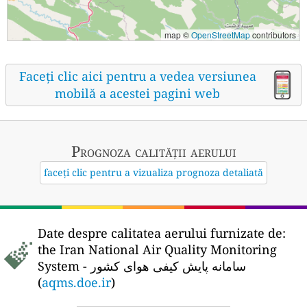
map ©
OpenStreetMap
contributors
Faceți clic aici pentru a vedea versiunea
mobilă a acestei pagini web
Prognoza calității aerului
faceți clic pentru a vizualiza prognoza detaliată
Date despre calitatea aerului furnizate de:
the Iran National Air Quality Monitoring
System - سامانه پایش کیفی هوای کشور
(
aqms.doe.ir
)