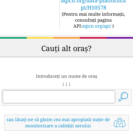
aqicn.org/data-platform/a
pi/H10578
(
Pentru mai multe informații,
consultați pagina
API:
aqicn.org/api/
)
Cauți alt oraș?
Introduceți un nume de oraș
↓ ↓ ↓
sau lăsați-ne să găsim cea mai apropiată stație de
monitorizare a calității aerului