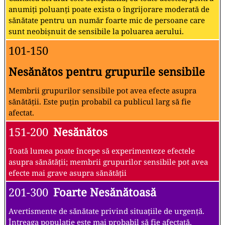
anumiți poluanți poate exista o îngrijorare moderată de
sănătate pentru un număr foarte mic de persoane care
sunt neobișnuit de sensibile la poluarea aerului.
101-150
Nesănătos pentru grupurile sensibile
Membrii grupurilor sensibile pot avea efecte asupra
sănătății. Este puțin probabil ca publicul larg să fie
afectat.
151-200
Nesănătos
Toată lumea poate începe să experimenteze efectele
asupra sănătății; membrii grupurilor sensibile pot avea
efecte mai grave asupra sănătății
201-300
Foarte Nesănătoasă
Avertismente de sănătate privind situațiile de urgență.
Întreaga populație este mai probabil să fie afectată.