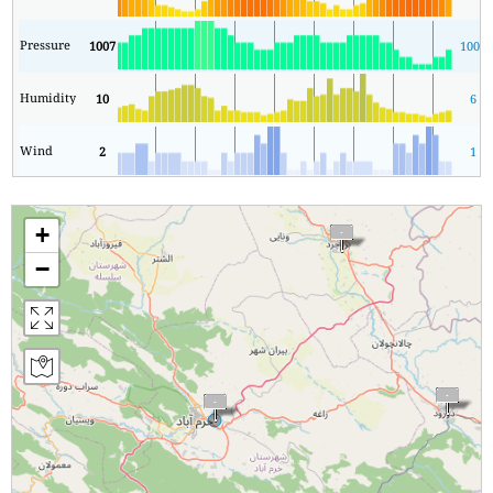
Pressure
1007
1005
Humidity
10
6
Wind
2
1
+
−