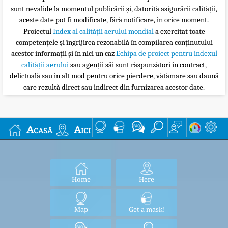
sunt nevalide la momentul publicării și, datorită asigurării calității,
aceste date pot fi modificate, fără notificare, în orice moment.
Proiectul
Index al calității aerului mondial
a exercitat toate
competențele și îngrijirea rezonabilă în compilarea conținutului
acestor informații și în nici un caz
Echipa de proiect pentru indexul
calității aerului
sau agenții săi sunt răspunzători în contract,
delictuală sau în alt mod pentru orice pierdere, vătămare sau daună
care rezultă direct sau indirect din furnizarea acestor date.
Acasă
Aici
Home
Here
Map
Get a mask!