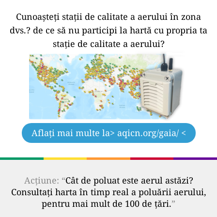
Cunoașteți stații de calitate a aerului în zona
dvs.?
de ce să nu participi la hartă cu propria ta
stație de calitate a aerului?
Aflați mai multe la
> aqicn.org/gaia/ <
Acțiune: “
Cât de poluat este aerul astăzi?
Consultați harta în timp real a poluării aerului,
pentru mai mult de 100 de țări.
”