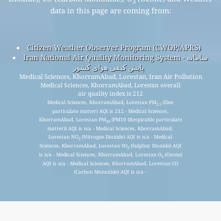
3
data in this page are coming from:
Citizen Weather Observer Program (CWOP/APRS)
Iran National Air Quality Monitoring System - سامانه
پایش کیفی هوای کشور
Medical Sciences, KhorramAbad, Lorestan, Iran Air Pollution
Medical Sciences, KhorramAbad, Lorestan overall
air quality index is 212
Medical Sciences, KhorramAbad, Lorestan PM
(fine
2.5
particulate matter) AQI is 212 - Medical Sciences,
KhorramAbad, Lorestan PM
(PM10 (Respirable particulate
10
matter)) AQI is n/a - Medical Sciences, KhorramAbad,
Lorestan NO
(Nitrogen Dioxide) AQI is n/a - Medical
2
Sciences, KhorramAbad, Lorestan SO
(Sulphur Dioxide) AQI
2
is n/a - Medical Sciences, KhorramAbad, Lorestan O
(Ozone)
3
AQI is n/a - Medical Sciences, KhorramAbad, Lorestan CO
(Carbon Monoxide) AQI is n/a -
Înscrieți-vă pentru lista noastră de corespondență
lunară gratuită și primiți notificări când sunt disponibile