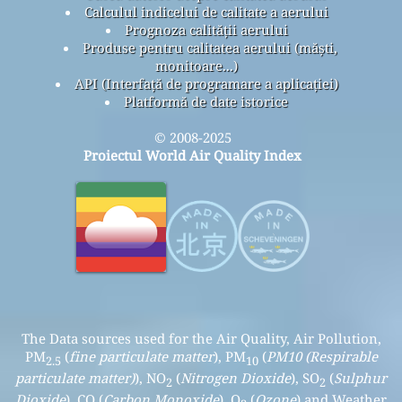
Calculul indicelui de calitate a aerului
Prognoza calității aerului
Produse pentru calitatea aerului (măști,
monitoare...)
API (Interfață de programare a aplicației)
Platformă de date istorice
© 2008-2025
Proiectul World Air Quality Index
The Data sources used for the Air Quality, Air Pollution,
PM
(
fine particulate matter
), PM
(
PM10 (Respirable
2.5
10
particulate matter)
), NO
(
Nitrogen Dioxide
), SO
(
Sulphur
2
2
Dioxide
), CO (
Carbon Monoxide
), O
(
Ozone
) and Weather