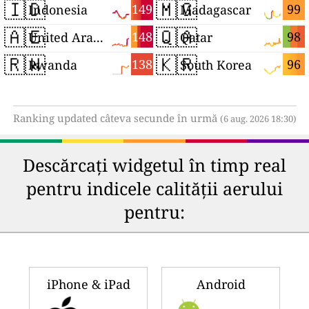
🇮🇩
🇲🇬
149
99
Indonesia
Madagascar
🇦🇪
🇶🇦
148
98
United Arab Emirates
Qatar
🇷🇼
🇰🇷
138
96
Rwanda
South Korea
Ranking updated câteva secunde în urmă
(6 aug. 2026 18:30)
Descărcați widgetul în timp real
pentru indicele calității aerului
pentru:
iPhone & iPad
Android