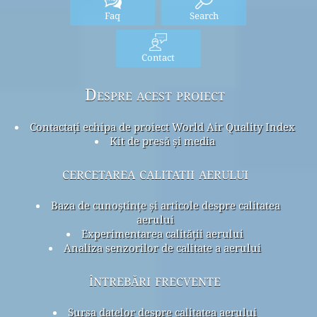
Faq
Search
Contact
Despre acest proiect
Contactați echipa de proiect World Air Quality Index
Kit de presă și media
cercetarea calitatii aerului
Baza de cunoștințe și articole despre calitatea
aerului
Experimentarea calității aerului
Analiza senzorilor de calitate a aerului
întrebări frecvente
Sursa datelor despre calitatea aerului