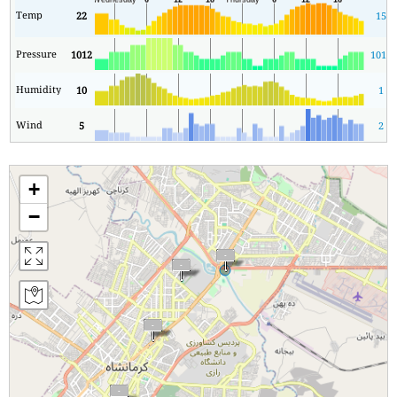
Temp
22
15
Pressure
1012
1010
Humidity
10
1
Wind
5
2
+
−