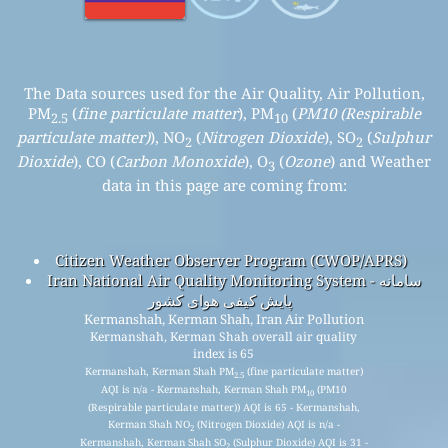
Ανάλυση αισθητήρων ποιότητας αέρα
Συχνές Ερωτήσεις
Πηγή δεδομένων ποιότητας αέρα
Υπολογισμός Δείκτη Ποιότητας Αέρα
Πρόβλεψη Ποιότητας Αέρα
Προϊόντα ποιότητας αέρα (μάσκες, οθόνες…)
API (Διασύνδεση προγραμματισμού εφαρμογών)
Πλατφόρμα ιστορικών δεδομένων
© 2008-2025
Το έργο World Air Quality Index Project