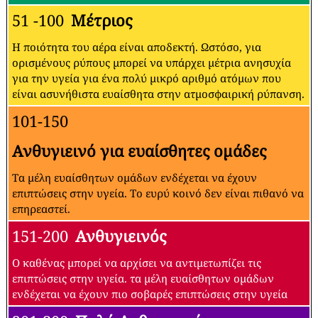
ποιότητας του αέρα και της
ρύπανσης:
Σχετικά με τα επίπεδα ποιότητας αέρα
-
Τιμές του δείκτη ποιότητας αέρα (AQI).
Επίπεδα ανησυχίας για την υγεία
0 - 50
Καλός
Η ποιότητα του αέρα θεωρείται ικανοποιητική και η
ατμοσφαιρική ρύπανση παρουσιάζει μικρό ή καθόλου
κίνδυνο
51 -100
Μέτριος
Η ποιότητα του αέρα είναι αποδεκτή. Ωστόσο, για