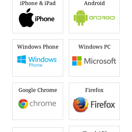
🇨🇱
🇵🇸
138
96
Chile
Palestine
🇦🇪
🇺🇬
128
95
United Arab Emirates
Uganda
Ranking updated λίγα δευτερόλεπτα πριν
(6 Αυγ 2026 2:46 ΜΜ)
Κατεβάστε το γραφικό στοιχείο
ευρετηρίου ποιότητας αέρα σε
πραγματικό χρόνο για:
iPhone & iPad
Android