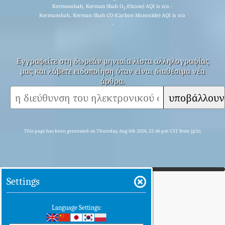
The Data sources used for the Air Quality, Air Pollution,
PM
(
fine particulate matter
), PM
(
PM10 (Respirable
2.5
10
particulate matter)
), NO
(
Nitrogen Dioxide
), SO
(
Sulphur
2
2
Dioxide
), CO (
Carbon Monoxide
), O
(
Ozone
) and Weather
3
data in this page are coming from:
Citizen Weather Observer Program (CWOP/APRS)
Iran National Air Quality Monitoring System - سامانه
پایش کیفی هوای کشور
Kermanshah, Kerman Shah, Iran Air Pollution
Kermanshah, Kerman Shah overall air quality
index is 65
Kermanshah, Kerman Shah PM
(fine particulate matter)
2.5
AQI is n/a - Kermanshah, Kerman Shah PM
(PM10
10
(Respirable particulate matter)) AQI is 65 - Kermanshah,
Kerman Shah NO
(Nitrogen Dioxide) AQI is n/a -
2
Kermanshah, Kerman Shah SO
(Sulphur Dioxide) AQI is 31 -
2
Kermanshah, Kerman Shah O
(Ozone) AQI is n/a -
3
Kermanshah, Kerman Shah CO (Carbon Monoxide) AQI is n/a
-