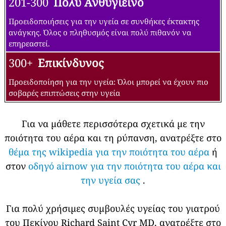
ορισμένους ρύπους μπορεί να υπάρχει μέτρια ανησυχία
για την υγεία για ένα πολύ μικρό αριθμό ατόμων που
είναι ασυνήθιστα ευαίσθητα στην ατμοσφαιρική ρύπανση.
101-150
Ανθυγιεινό για ευαίσθητες ομάδες
Τα μέλη ευαίσθητων ομάδων ενδέχεται να έχουν
επιπτώσεις στην υγεία. Το ευρύ κοινό δεν είναι πιθανό να
επηρεαστεί.
151-200
Ανθυγιεινός
Ο καθένας μπορεί να αρχίσει να αντιμετωπίζει τις
επιπτώσεις στην υγεία. τα μέλη ευαίσθητων ομάδων
ενδέχεται να έχουν πιο σοβαρές επιπτώσεις στην υγεία
201-300
Πολύ Ανθυγιεινό
Προειδοποιήσεις για την υγεία σε συνθήκες έκτακτης
ανάγκης. Όλος ο πληθυσμός είναι πολύ πιθανόν να