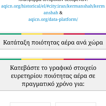
aqicn.org/historical/el/#city:iran/kermanshah/kerm
anshah
&
aqicn.org/data-platform/
Κατάταξη ποιότητας αέρα ανά χώρα
🇺🇸
🇵🇰
189
126
United States
Pakistan
🇸🇨
🇮🇳
187
111
Seychelles
India
🇮🇩
🇿🇲
149
110
Indonesia
Zambia
🇿🇦
🇷🇼
146
101
South Africa
Rwanda
🇨🇦
🇶🇦
144
98
Canada
Qatar
🇨🇳
🇹🇷
139
98
China
Turkey