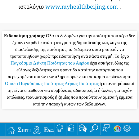
επηρεαστεί.
300+
Επικίνδυνος
Προειδοποίηση για την υγεία: Όλοι μπορεί να έχουν πιο
σοβαρές επιπτώσεις στην υγεία
Για να μάθετε περισσότερα σχετικά με την
ποιότητα του αέρα και τη ρύπανση, ανατρέξτε στο
θέμα της wikipedia για την ποιότητα του αέρα
ή
στον
οδηγό airnow για την ποιότητα του αέρα και
την υγεία σας
.
Για πολύ χρήσιμες συμβουλές υγείας του γιατρού
του Πεκίνου Richard Saint Cyr MD, ανατρέξτε στο
ιστολόγιο
www.myhealthbeijing.com
.