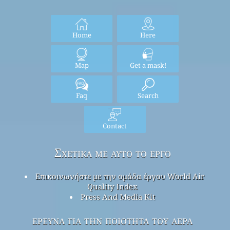
Ειδοποίηση χρήσης
: Όλα τα δεδομένα για την ποιότητα του αέρα δεν
έχουν εγκριθεί κατά τη στιγμή της δημοσίευσης και, λόγω της
διασφάλισης της ποιότητας, τα δεδομένα αυτά μπορούν να
τροποποιηθούν χωρίς προειδοποίηση ανά πάσα στιγμή. Το έργο
Παγκόσμιο Δείκτη Ποιότητας του Αερίου
έχει ασκήσει όλες τις
εύλογες δεξιότητες και φροντίδα κατά την κατάρτιση του
περιεχομένου αυτών των πληροφοριών και σε καμία περίπτωση το
Ομάδα Παγκόσμιας Ποιότητας Αέριας Ποιότητας
ή οι αντιπρόσωποί
της είναι υπεύθυνοι για συμβόλαιο, αδικοπραξία ή άλλως για τυχόν
απώλειες, τραυματισμούς ή ζημίες που προκύπτουν άμεσα ή έμμεσα
από την παροχή αυτών των δεδομένων.
Σπίτι
Εδώ
Home
Here