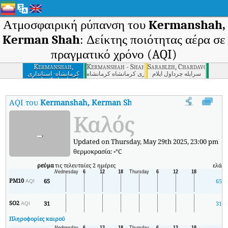
Ατμοσφαιρική ρύπανση του
Kermanshah,
Kerman Shah
: Δείκτης ποιότητας αέρα σε
πραγματικό χρόνο (AQI)
Kermanshah,
Kermanshah - Shahrdari Markazi, Kermansha
Sarableh, Chardavol, Ilam
Kerman Shah
سرابله چرداول ایلام
کرمانشاه - شهرداری مرکزی کرمانشاه كرمانشاه
کرمانشاه- استانداری
کرمانشاه كرمانشاه
AQI του
Kermanshah, Kerman Shah
:
Δείκτης ποιότητας αέρα σε 
Καλός
-
Updated on Thursday, May 29th 2025, 23:00 pm
θερμοκρασία:
-
°C
ρεύμα
τις τελευταίες 2 ημέρες
ελάχ
PM10
65
65
AQI
SO2
31
31
AQI
Πληροφορίες καιρού