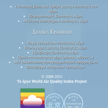
Map
Get a mask!
Faq
Search
Contact
Σχετικά με αυτό το έργο
Επικοινωνήστε με την ομάδα έργου World Air
Quality Index
Press And Media Kit
έρευνα για την ποιότητα του αέρα
Γνωσιακή βάση και άρθρα για την ποιότητα του
αέρα
Πειραματισμός Ποιότητας Αέρα