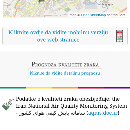
map ©
OpenStreetMap
contributors
Kliknite ovdje da vidite mobilnu verziju
ove web stranice
Prognoza kvalitete zraka
kliknite da vidite detaljnu prognozu
Podatke o kvaliteti zraka obezbjeđuje:
the
Iran National Air Quality Monitoring System
- سامانه پایش کیفی هوای کشور (
aqms.doe.ir
)