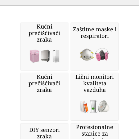
Kućni
Zaštitne maske i
prečišćivači
respiratori
zraka
Kućni
Lični monitori
prečišćivači
kvaliteta
zraka
vazduha
Profesionalne
DIY senzori
stanice za
zraka