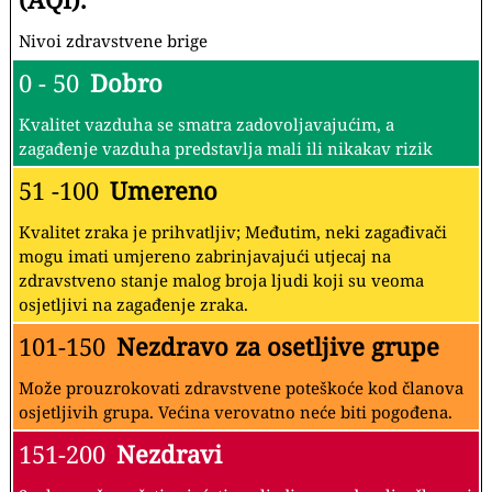
Nivoi zdravstvene brige
0 - 50
Dobro
Kvalitet vazduha se smatra zadovoljavajućim, a
zagađenje vazduha predstavlja mali ili nikakav rizik
51 -100
Umereno
Kvalitet zraka je prihvatljiv; Međutim, neki zagađivači
mogu imati umjereno zabrinjavajući utjecaj na
zdravstveno stanje malog broja ljudi koji su veoma
osjetljivi na zagađenje zraka.
101-150
Nezdravo za osetljive grupe
Može prouzrokovati zdravstvene poteškoće kod članova
osjetljivih grupa. Većina verovatno neće biti pogođena.
151-200
Nezdravi