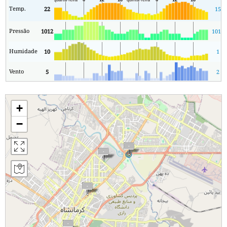
Temp.
22
15
Pressão
1012
1010
Humidade
10
1
Vento
5
2
+
−