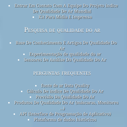
Entrar Em Contato Com A Equipe Do Projeto índice
De Qualidade De Ar Mundial
Kit Para Mídia E Imprensa
Pesquisa de qualidade do ar
Base De Conhecimento E Artigos De Qualidade Do
Ar
Experimentação de qualidade do ar
Sensores De Análise Da Qualidade Do Ar
perguntas frequentes
fonte de ar Data Quality
Cálculo De índice De Qualidade Do Ar
Previsão Da Qualidade Do Ar
Produtos De Qualidade Do Ar (máscaras, Monitores
...)
API (Interface de Programação de Aplicativo)
Plataforma de dados históricos