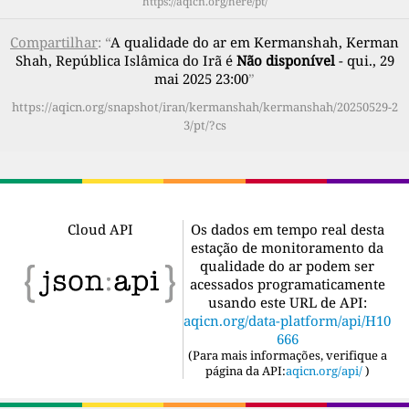
https://aqicn.org/here/pt/
Compartilhar
: “
A qualidade do ar em Kermanshah, Kerman
Shah, República Islâmica do Irã é
Não disponível
- qui., 29
mai 2025 23:00
”
https://aqicn.org/snapshot/iran/kermanshah/kermanshah/20250529-2
3/pt/?cs
Cloud API
Os dados em tempo real desta
estação de monitoramento da
qualidade do ar podem ser
acessados programaticamente
usando este URL de API:
aqicn.org/data-platform/api/H10
666
(
Para mais informações, verifique a
página da API:
aqicn.org/api/
)