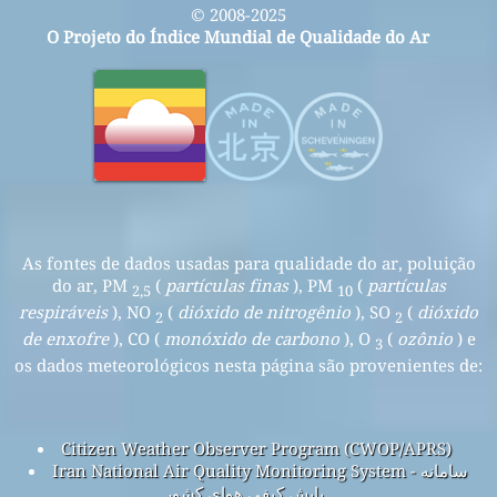
© 2008-2025
O Projeto do Índice Mundial de Qualidade do Ar
As fontes de dados usadas para qualidade do ar, poluição
do ar, PM
(
partículas finas
), PM
(
partículas
2,5
10
respiráveis
), NO
(
dióxido de nitrogênio
), SO
(
dióxido
2
2
de enxofre
), CO (
monóxido de carbono
), O
(
ozônio
) e
3
os dados meteorológicos nesta página são provenientes de:
Citizen Weather Observer Program (CWOP/APRS)
Iran National Air Quality Monitoring System - سامانه
پایش کیفی هوای کشور