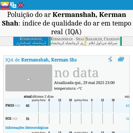
Poluição do ar
Kermanshah, Kerman
Shah
: índice de qualidade do ar em tempo
real (IQA)
Kermanshah,
Kermanshah - Shahrdari Markazi, Kermansha
Sarableh, Chardavol, Ilam
Kerman Shah
سرابله چرداول ایلام
کرمانشاه - شهرداری مرکزی کرمانشاه كرمانشاه
کرمانشاه- استانداری
کرمانشاه كرمانشاه
IQA de
Kermanshah, Kerman Shah
:
Índice de Qualidade do Ar (
no data
-
Atualizada qui., 29 mai 2025 23:00
temperatura:
-
°C
atual
últimos 2 dias
min
PM10
65
65
AQI
SO2
31
31
AQI
Informações Meteorológicas