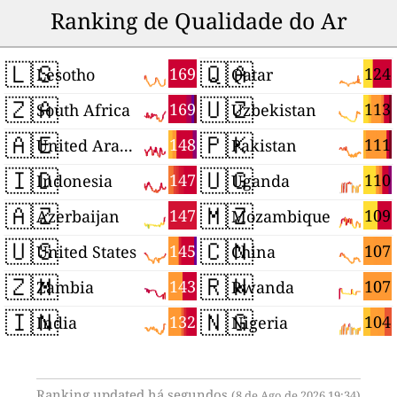
Ranking de Qualidade do Ar
🇱🇸
🇶🇦
169
124
Lesotho
Qatar
🇿🇦
🇺🇿
169
113
South Africa
Uzbekistan
🇦🇪
🇵🇰
148
111
United Arab Emirates
Pakistan
🇮🇩
🇺🇬
147
110
Indonesia
Uganda
🇦🇿
🇲🇿
147
109
Azerbaijan
Mozambique
🇺🇸
🇨🇳
145
107
United States
China
🇿🇲
🇷🇼
143
107
Zambia
Rwanda
🇮🇳
🇳🇬
132
104
India
Nigeria
Ranking updated há segundos
(8 de Ago de 2026 19:34)